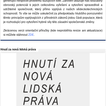
generující nespočet problémů sužujících svět. Zároveň ukazuje náš současný
obrovský potenciál k jejich celkovému vyřešení a vytvoření spravedlivé a
udržitelné společnosti, který přímo vyplývá z našich vědeckotechnických
schopností. To vše se může uskutečnit za předpokladu hlubšího porozumění
těmto principům vyplývajících z přírodních zákonů jistou části populace, která
je rozhodující pro vytvoření hybné síly této zásadní společenské změny.
Zkrácenou verzi orientační příručky (kde neproběhla revize ani aktualizace)
si můžete stáhnout
ZDE
.
Hnutí za nová lidská práva