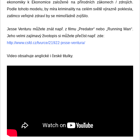
ekonomiky
k Ekonomice založené na přírodních zákonech / zdrojích
.
Podle
tohoto
modelu
, by
míra kriminality
na celém světě výrazně poklesla,
zatímco
veřejné zdraví
by
se mimořádně zvýšilo.
Jesse Venturu můžete znát např. z filmu „Predator“ nebo „Running Man“.
Jeho velmi zajímavý životopis si můžete přečíst např. zde:
http://www.csfd.cz/tvurce/21922-jesse-ventura/
Video obsahuje anglické i české titulky.