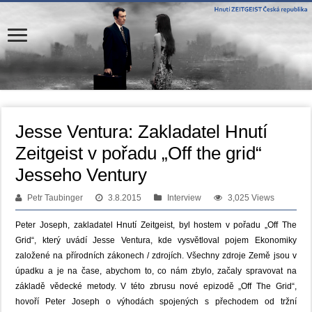
Jesse Ventura: Zakladatel Hnutí
Zeitgeist v pořadu „Off the grid“
Jesseho Ventury
Petr Taubinger
3.8.2015
Interview
3,025 Views
P
eter
Joseph, zakladatel Hnutí Zeitgeist,
byl hostem v pořadu
„Off The
Grid“, který uvádí
Jesse
Ventura
, kde
vysvětloval
pojem Ekonomiky
založené na přírodních zákonech / zdrojích. V
šechny
zdroje
Země
jsou
v
úpadku a
je na čase
, abychom to, co nám zbylo, začaly spravovat na
základě vědecké metody.
V
této zbrusu nové epizodě
„
Off The
Grid“
,
hovoří
Peter
Joseph
o
výhodách spojených s přechodem
od
tržní