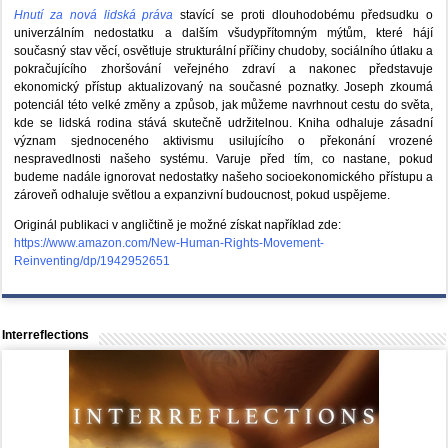
Hnutí za nová lidská práva
stavící se proti dlouhodobému předsudku o
univerzálním nedostatku a dalším všudypřítomným mýtům, které hájí
současný stav věcí, osvětluje strukturální příčiny chudoby, sociálního útlaku a
pokračujícího zhoršování veřejného zdraví a nakonec představuje
ekonomický přístup aktualizovaný na současné poznatky. Joseph zkoumá
potenciál této velké změny a způsob, jak můžeme navrhnout cestu do světa,
kde se lidská rodina stává skutečně udržitelnou. Kniha odhaluje zásadní
význam sjednoceného aktivismu usilujícího o překonání vrozené
nespravedlnosti našeho systému. Varuje před tím, co nastane, pokud
budeme nadále ignorovat nedostatky našeho socioekonomického přístupu a
zároveň odhaluje světlou a expanzivní budoucnost, pokud uspějeme.
Originál publikaci v angličtině je možné získat například zde:
https://www.amazon.com/New-Human-Rights-Movement-
Reinventing/dp/1942952651
Interreflections