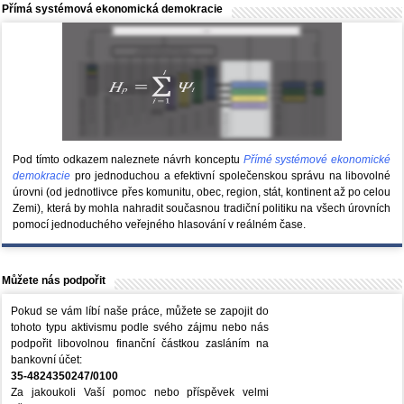
Přímá systémová ekonomická demokracie
Pod tímto odkazem naleznete návrh konceptu
Přímé systémové ekonomické
demokracie
pro jednoduchou a efektivní společenskou správu na libovolné
úrovni (od jednotlivce přes komunitu, obec, region, stát, kontinent až po celou
Zemi), která by mohla nahradit současnou tradiční politiku na všech úrovních
pomocí jednoduchého veřejného hlasování v reálném čase.
Můžete nás podpořit
Pokud se vám líbí naše práce, můžete se zapojit do
tohoto typu aktivismu podle svého zájmu nebo nás
podpořit libovolnou finanční částkou zasláním na
bankovní účet:
35-4824350247/0100
Za jakoukoli Vaší pomoc nebo příspěvek velmi