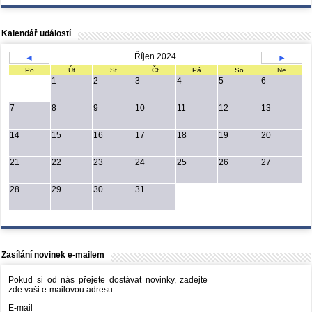
Kalendář událostí
Říjen 2024
◄
►
Po
Út
St
Čt
Pá
So
Ne
1
2
3
4
5
6
7
8
9
10
11
12
13
14
15
16
17
18
19
20
21
22
23
24
25
26
27
28
29
30
31
Zasílání novinek e-mailem
Pokud si od nás přejete dostávat novinky, zadejte
zde vaši e-mailovou adresu:
E-mail