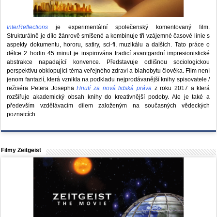
InterReflections
je experimentální společenský komentovaný film.
Strukturálně je dílo žánrově smíšené a kombinuje tři vzájemné časové linie s
aspekty dokumentu, hororu, satiry, sci-fi, muzikálu a dalších. Tato práce o
délce 2 hodin 45 minut je inspirována tradicí avantgardní impresionistické
abstrakce napadající konvence. Představuje odlišnou sociologickou
perspektivu obklopující téma veřejného zdraví a blahobytu člověka. Film není
jenom fantazií, která vznikla na podkladu nejprodávanější knihy spisovatele /
režiséra Petera Josepha
Hnutí za nová lidská práva
z roku 2017 a která
rozšiřuje akademický obsah knihy do kreativnější podoby. Ale je také a
především vzdělávacím dílem založeným na současných vědeckých
poznatcích.
Filmy Zeitgeist