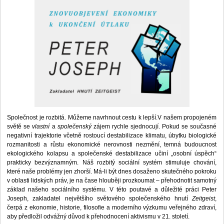
Společnost je rozbitá. Můžeme navrhnout cestu k lepší.V našem propojeném
světě se
vlastní
a
společenský
zájem rychle sjednocují. Pokud se současné
negativní trajektorie včetně rostoucí destabilizace klimatu, úbytku biologické
rozmanitosti a růstu ekonomické nerovnosti nezmění, temná budoucnost
ekologického kolapsu a společenské destabilizace učiní „osobní úspěch“
prakticky bezvýznamným. Náš rozbitý sociální systém stimuluje chování,
které naše problémy jen zhorší. Má-li být dnes dosaženo skutečného pokroku
v oblasti lidských práv, je na čase hlouběji prozkoumat – přehodnotit samotný
základ našeho sociálního systému. V této poutavé a důležité práci Peter
Joseph, zakladatel největšího světového společenského hnutí
Zeitgeist
,
čerpá z ekonomie, historie, filosofie a moderního výzkumu veřejného zdraví,
aby předložil odvážný důvod k přehodnocení aktivismu v 21. století.