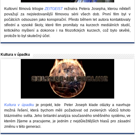
Kultovní filmová trilogie
ZEITGEIST
režiséra Petera Josepha, kterou někteří
považují za nejsledovanější filmovou sérii všech dob. První film byl v
počátcích odsouzen jako konspirační. Přesto během let autora kontaktovaly
střední a vysoké školy, které film promítaly na kurzech mediálních studií,
kritického myšlení a dokonce i na filozofických kurzech, což bylo skvělé,
protože to byl skutečný účel.
Kultura v úpadku
Kultura v úpadku
je projekt, kde Peter Joseph klade otázky a navrhuje
možná řešení, která bychom měli požadovat od zvolených vůdců tohoto
bláznivého světa. Jeho brilantní analýza současného směšného systému, ve
kterém žíjeme a pracujeme, je jedním z nejdůležitějších hlasů pro zásadní
změnu v této generaci.