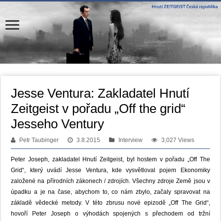
Jesse Ventura: Zakladatel Hnutí
Zeitgeist v pořadu „Off the grid“
Jesseho Ventury
Petr Taubinger
3.8.2015
Interview
3,027 Views
P
eter
Joseph, zakladatel Hnutí Zeitgeist,
byl hostem v pořadu
„Off The
Grid“, který uvádí
Jesse
Ventura
, kde
vysvětloval
pojem Ekonomiky
založené na přírodních zákonech / zdrojích. V
šechny
zdroje
Země
jsou
v
úpadku a
je na čase
, abychom to, co nám zbylo, začaly spravovat na
základě vědecké metody.
V
této zbrusu nové epizodě
„
Off The
Grid“
,
hovoří
Peter
Joseph
o
výhodách spojených s přechodem
od
tržní