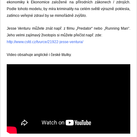
ekonomiky
k Ekonomice založené na přírodních zákonech / zdrojích
.
Podle
tohoto
modelu
, by
míra kriminality
na celém světě výrazně poklesla,
zatímco
veřejné zdraví
by
se mimořádně zvýšilo.
Jesse Venturu můžete znát např. z filmu „Predator“ nebo „Running Man“.
Jeho velmi zajímavý životopis si můžete přečíst např. zde:
http://www.csfd.cz/tvurce/21922-jesse-ventura/
Video obsahuje anglické i české titulky.