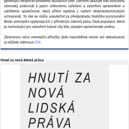
generující nespočet problémů sužujících svět. Zároveň ukazuje náš současný
obrovský potenciál k jejich celkovému vyřešení a vytvoření spravedlivé a
udržitelné společnosti, který přímo vyplývá z našich vědeckotechnických
schopností. To vše se může uskutečnit za předpokladu hlubšího porozumění
těmto principům vyplývajících z přírodních zákonů jistou části populace, která
je rozhodující pro vytvoření hybné síly této zásadní společenské změny.
Zkrácenou verzi orientační příručky (kde neproběhla revize ani aktualizace)
si můžete stáhnout
ZDE
.
Hnutí za nová lidská práva