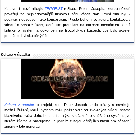
Kultovní filmová trilogie
ZEITGEIST
režiséra Petera Josepha, kterou někteří
považují za nejsledovanější filmovou sérii všech dob. První film byl v
počátcích odsouzen jako konspirační. Přesto během let autora kontaktovaly
střední a vysoké školy, které film promítaly na kurzech mediálních studií,
kritického myšlení a dokonce i na filozofických kurzech, což bylo skvělé,
protože to byl skutečný účel.
Kultura v úpadku
Kultura v úpadku
je projekt, kde Peter Joseph klade otázky a navrhuje
možná řešení, která bychom měli požadovat od zvolených vůdců tohoto
bláznivého světa. Jeho brilantní analýza současného směšného systému, ve
kterém žíjeme a pracujeme, je jedním z nejdůležitějších hlasů pro zásadní
změnu v této generaci.