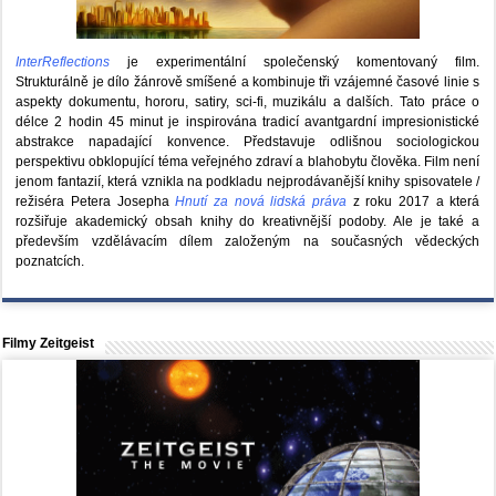
InterReflections
je experimentální společenský komentovaný film.
Strukturálně je dílo žánrově smíšené a kombinuje tři vzájemné časové linie s
aspekty dokumentu, hororu, satiry, sci-fi, muzikálu a dalších. Tato práce o
délce 2 hodin 45 minut je inspirována tradicí avantgardní impresionistické
abstrakce napadající konvence. Představuje odlišnou sociologickou
perspektivu obklopující téma veřejného zdraví a blahobytu člověka. Film není
jenom fantazií, která vznikla na podkladu nejprodávanější knihy spisovatele /
režiséra Petera Josepha
Hnutí za nová lidská práva
z roku 2017 a která
rozšiřuje akademický obsah knihy do kreativnější podoby. Ale je také a
především vzdělávacím dílem založeným na současných vědeckých
poznatcích.
Filmy Zeitgeist