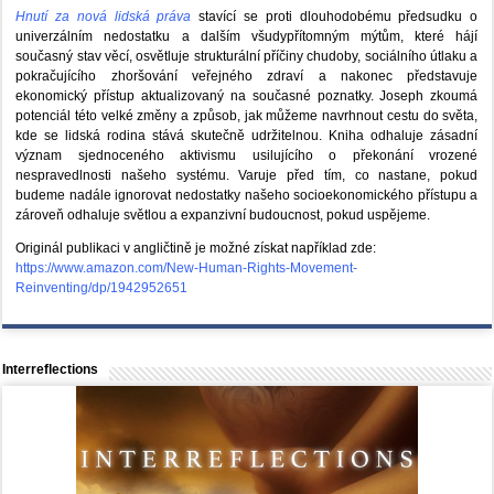
Hnutí za nová lidská práva
stavící se proti dlouhodobému předsudku o
univerzálním nedostatku a dalším všudypřítomným mýtům, které hájí
současný stav věcí, osvětluje strukturální příčiny chudoby, sociálního útlaku a
pokračujícího zhoršování veřejného zdraví a nakonec představuje
ekonomický přístup aktualizovaný na současné poznatky. Joseph zkoumá
potenciál této velké změny a způsob, jak můžeme navrhnout cestu do světa,
kde se lidská rodina stává skutečně udržitelnou. Kniha odhaluje zásadní
význam sjednoceného aktivismu usilujícího o překonání vrozené
nespravedlnosti našeho systému. Varuje před tím, co nastane, pokud
budeme nadále ignorovat nedostatky našeho socioekonomického přístupu a
zároveň odhaluje světlou a expanzivní budoucnost, pokud uspějeme.
Originál publikaci v angličtině je možné získat například zde:
https://www.amazon.com/New-Human-Rights-Movement-
Reinventing/dp/1942952651
Interreflections