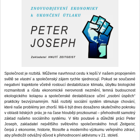
Společnost je rozbitá. Můžeme navrhnout cestu k lepší.V našem propojeném
světě se
vlastní
a
společenský
zájem rychle sjednocují. Pokud se současné
negativní trajektorie včetně rostoucí destabilizace klimatu, úbytku biologické
rozmanitosti a růstu ekonomické nerovnosti nezmění, temná budoucnost
ekologického kolapsu a společenské destabilizace učiní „osobní úspěch“
prakticky bezvýznamným. Náš rozbitý sociální systém stimuluje chování,
které naše problémy jen zhorší. Má-li být dnes dosaženo skutečného pokroku
v oblasti lidských práv, je na čase hlouběji prozkoumat – přehodnotit samotný
základ našeho sociálního systému. V této poutavé a důležité práci Peter
Joseph, zakladatel největšího světového společenského hnutí
Zeitgeist
,
čerpá z ekonomie, historie, filosofie a moderního výzkumu veřejného zdraví,
aby předložil odvážný důvod k přehodnocení aktivismu v 21. století.