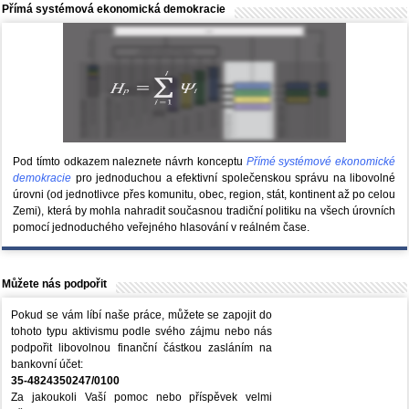
Přímá systémová ekonomická demokracie
Pod tímto odkazem naleznete návrh konceptu
Přímé systémové ekonomické
demokracie
pro jednoduchou a efektivní společenskou správu na libovolné
úrovni (od jednotlivce přes komunitu, obec, region, stát, kontinent až po celou
Zemi), která by mohla nahradit současnou tradiční politiku na všech úrovních
pomocí jednoduchého veřejného hlasování v reálném čase.
Můžete nás podpořit
Pokud se vám líbí naše práce, můžete se zapojit do
tohoto typu aktivismu podle svého zájmu nebo nás
podpořit libovolnou finanční částkou zasláním na
bankovní účet:
35-4824350247/0100
Za jakoukoli Vaší pomoc nebo příspěvek velmi