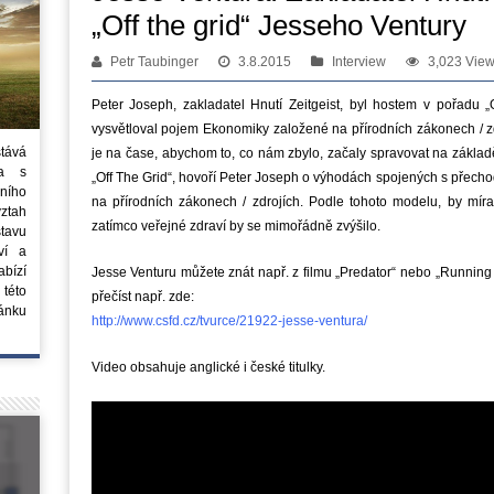
„Off the grid“ Jesseho Ventury
Petr Taubinger
3.8.2015
Interview
3,023 Vie
P
eter
Joseph, zakladatel Hnutí Zeitgeist,
byl hostem v pořadu
„O
vysvětloval
pojem Ekonomiky založené na přírodních zákonech / zd
stává
je na čase
, abychom to, co nám zbylo, začaly spravovat na zákla
ta s
„
Off The
Grid“
, hovoří
Peter
Joseph
o
výhodách spojených s přech
ního
na přírodních zákonech / zdrojích
.
Podle
tohoto
modelu
, by
míra
vztah
zatímco
veřejné zdraví
by
se mimořádně zvýšilo.
tavu
ví a
bízí
Jesse Venturu můžete znát např. z filmu „Predator“ nebo „Running
 této
přečíst např. zde:
ánku
http://www.csfd.cz/tvurce/21922-jesse-ventura/
Video obsahuje anglické i české titulky.