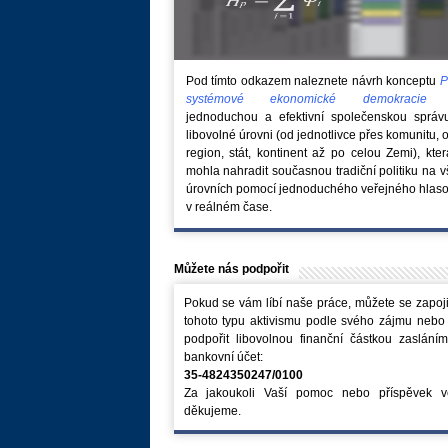
Pod tímto odkazem naleznete návrh konceptu
P
systémové ekonomické demokraci
jednoduchou a efektivní společenskou správ
libovolné úrovni (od jednotlivce přes komunitu, 
region, stát, kontinent až po celou Zemi), kte
mohla nahradit současnou tradiční politiku na 
úrovních pomocí jednoduchého veřejného hlaso
v reálném čase.
Můžete nás podpořit
Pokud se vám líbí naše práce, můžete se zapoji
tohoto typu aktivismu podle svého zájmu nebo
podpořit libovolnou finanční částkou zaslání
bankovní účet:
35-4824350247/0100
Za jakoukoli Vaší pomoc nebo příspěvek v
děkujeme.