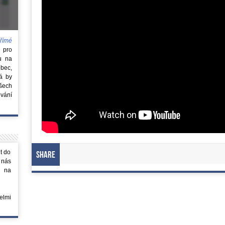
římé
e
pro
u na
obec,
rá by
všech
vání
t do
Share
 nás
m na
elmi