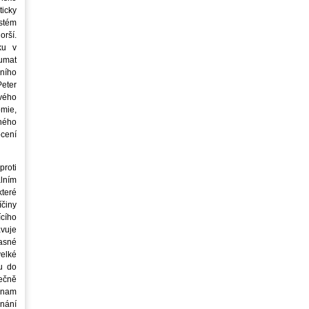
icky
stém
orší.
ku v
oumat
ního
eter
vého
mie,
jného
ocení
roti
lním
teré
íčiny
cího
avuje
asné
elké
u do
ečně
znam
nání