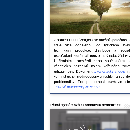
Z pohledu Hnutí Zeitgeist se dnešní společnost 
stále více oddělenou od fyzického svě
technikami produkce, distribuce a sociál
uspořádání, které mají pouze malý nebo žádný 
k životnímu prostředí nebo současnému s
vědeckých poznatků kolem veřejného zdra
udržitelnosti. Dokument
Ekonomický model
na
velmi stručný, zjednodušený a rychlý náhled do
problematiky. Pro podrobnosti navštivte str
Textové dokumenty ke studiu
.
Přímá systémová ekonomická demokracie