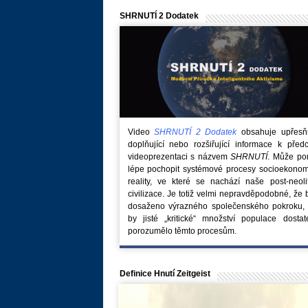
SHRNUTÍ 2 Dodatek
Video
SHRNUTÍ 2 Dodatek
obsahuje upřesňuj
doplňující nebo rozšiřující informace k před
videoprezentaci s názvem
SHRNUTÍ
. Může po
lépe pochopit systémové procesy socioekonom
reality, ve které se nachází naše post-neoli
civilizace. Je totiž velmi nepravděpodobné, že
dosaženo výrazného společenského pokroku, 
by jisté „kritické“ množství populace dostat
porozumělo těmto procesům.
Definice Hnutí Zeitgeist