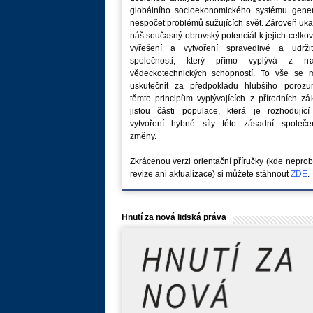
globálního socioekonomického systému generu
nespočet problémů sužujících svět. Zároveň uk
náš současný obrovský potenciál k jejich celk
vyřešení a vytvoření spravedlivé a udržit
společnosti, který přímo vyplývá z na
vědeckotechnických schopností. To vše se 
uskutečnit za předpokladu hlubšího porozu
těmto principům vyplývajících z přírodních z
jistou části populace, která je rozhodující
vytvoření hybné síly této zásadní společe
změny.
Zkrácenou verzi orientační příručky (kde nepro
revize ani aktualizace) si můžete stáhnout
ZDE
.
Hnutí za nová lidská práva