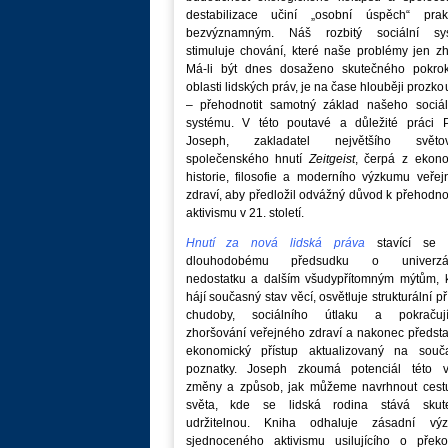
destabilizace učiní „osobní úspěch“ prakt
bezvýznamným. Náš rozbitý sociální sy
stimuluje chování, které naše problémy jen zh
Má-li být dnes dosaženo skutečného pokro
oblasti lidských práv, je na čase hlouběji prozk
– přehodnotit samotný základ našeho sociál
systému. V této poutavé a důležité práci P
Joseph, zakladatel největšího světo
společenského hnutí
Zeitgeist
, čerpá z ekono
historie, filosofie a moderního výzkumu veře
zdraví, aby předložil odvážný důvod k přehodn
aktivismu v 21. století.
Hnutí za nová lidská práva
stavící se p
dlouhodobému předsudku o univerzá
nedostatku a dalším všudypřítomným mýtům, k
hájí současný stav věcí, osvětluje strukturální př
chudoby, sociálního útlaku a pokračují
zhoršování veřejného zdraví a nakonec předst
ekonomický přístup aktualizovaný na souč
poznatky. Joseph zkoumá potenciál této v
změny a způsob, jak můžeme navrhnout cest
světa, kde se lidská rodina stává skut
udržitelnou. Kniha odhaluje zásadní vý
sjednoceného aktivismu usilujícího o překo