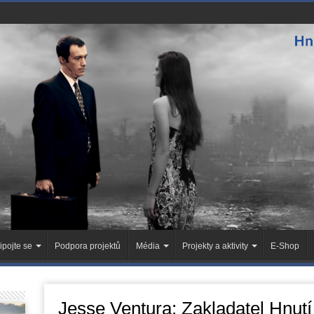
ipojte se
Podpora projektů
Média
Projekty a aktivity
E-Shop
Jesse Ventura: Zakladatel Hnutí