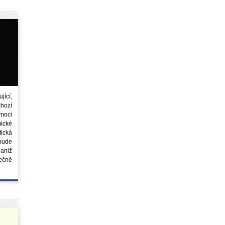
ící,
chozí
moci
ické
tická
 bude
aniž
ečně