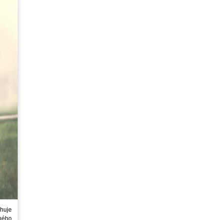
huje
ného