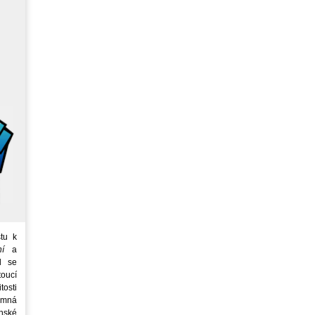
tu k
ní
a
d se
oucí
tosti
emná
nské