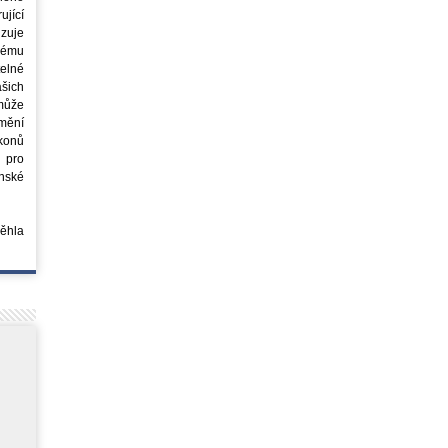
jící
azuje
ovému
elné
šich
může
mění
ákonů
 pro
nské
běhla