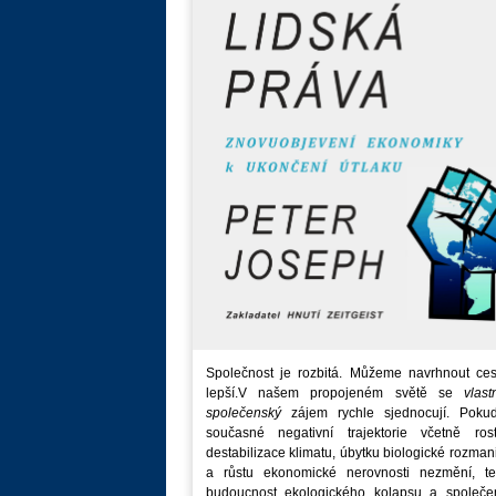
Společnost je rozbitá. Můžeme navrhnout ces
lepší.V našem propojeném světě se
vlast
společenský
zájem rychle sjednocují. Poku
současné negativní trajektorie včetně rost
destabilizace klimatu, úbytku biologické rozmani
a růstu ekonomické nerovnosti nezmění, t
budoucnost ekologického kolapsu a společe