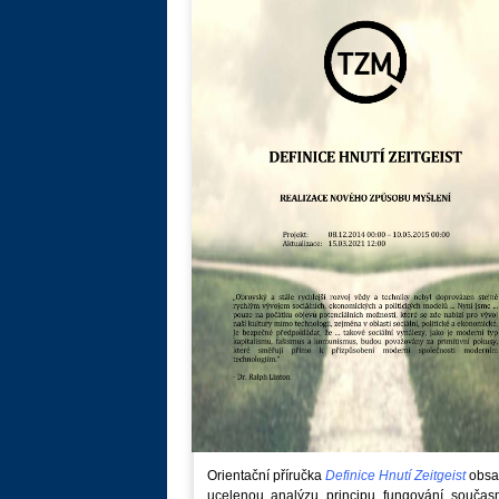
Orientační příručka
Definice Hnutí Zeitgeist
obsa
ucelenou analýzu principu fungování součas