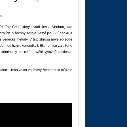
ws
ff The Grid“, který uvádí
Jesse
Ventura
, kde
rojích. V
šechny
zdroje
Země
jsou
v
úpadku a
dě vědecké metody.
V
této zbrusu nové epizodě
odem
od
tržní ekonomiky
k Ekonomice založené
 kriminality
na celém světě výrazně poklesla,
 Man“. Jeho velmi zajímavý životopis si můžete