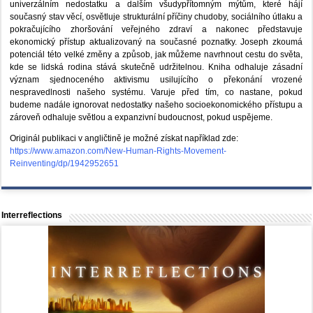
univerzálním nedostatku a dalším všudypřítomným mýtům, které hájí
současný stav věcí, osvětluje strukturální příčiny chudoby, sociálního útlaku a
pokračujícího zhoršování veřejného zdraví a nakonec představuje
ekonomický přístup aktualizovaný na současné poznatky. Joseph zkoumá
potenciál této velké změny a způsob, jak můžeme navrhnout cestu do světa,
kde se lidská rodina stává skutečně udržitelnou. Kniha odhaluje zásadní
význam sjednoceného aktivismu usilujícího o překonání vrozené
nespravedlnosti našeho systému. Varuje před tím, co nastane, pokud
budeme nadále ignorovat nedostatky našeho socioekonomického přístupu a
zároveň odhaluje světlou a expanzivní budoucnost, pokud uspějeme.
Originál publikaci v angličtině je možné získat například zde:
https://www.amazon.com/New-Human-Rights-Movement-
Reinventing/dp/1942952651
Interreflections