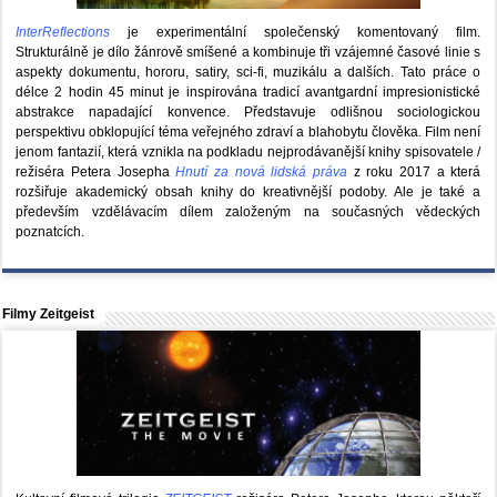
InterReflections
je experimentální společenský komentovaný film.
Strukturálně je dílo žánrově smíšené a kombinuje tři vzájemné časové linie s
aspekty dokumentu, hororu, satiry, sci-fi, muzikálu a dalších. Tato práce o
délce 2 hodin 45 minut je inspirována tradicí avantgardní impresionistické
abstrakce napadající konvence. Představuje odlišnou sociologickou
perspektivu obklopující téma veřejného zdraví a blahobytu člověka. Film není
jenom fantazií, která vznikla na podkladu nejprodávanější knihy spisovatele /
režiséra Petera Josepha
Hnutí za nová lidská práva
z roku 2017 a která
rozšiřuje akademický obsah knihy do kreativnější podoby. Ale je také a
především vzdělávacím dílem založeným na současných vědeckých
poznatcích.
Filmy Zeitgeist