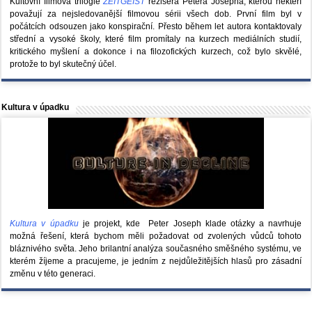
Kultovní filmová trilogie
ZEITGEIST
režiséra Petera Josepha, kterou někteří
považují za nejsledovanější filmovou sérii všech dob. První film byl v
počátcích odsouzen jako konspirační. Přesto během let autora kontaktovaly
střední a vysoké školy, které film promítaly na kurzech mediálních studií,
kritického myšlení a dokonce i na filozofických kurzech, což bylo skvělé,
protože to byl skutečný účel.
Kultura v úpadku
Kultura v úpadku
je projekt, kde Peter Joseph klade otázky a navrhuje
možná řešení, která bychom měli požadovat od zvolených vůdců tohoto
bláznivého světa. Jeho brilantní analýza současného směšného systému, ve
kterém žíjeme a pracujeme, je jedním z nejdůležitějších hlasů pro zásadní
změnu v této generaci.