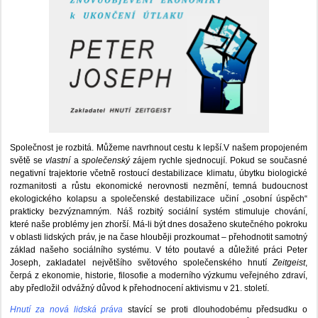
Společnost je rozbitá. Můžeme navrhnout cestu k lepší.V našem propojeném
světě se
vlastní
a
společenský
zájem rychle sjednocují. Pokud se současné
negativní trajektorie včetně rostoucí destabilizace klimatu, úbytku biologické
rozmanitosti a růstu ekonomické nerovnosti nezmění, temná budoucnost
ekologického kolapsu a společenské destabilizace učiní „osobní úspěch“
prakticky bezvýznamným. Náš rozbitý sociální systém stimuluje chování,
které naše problémy jen zhorší. Má-li být dnes dosaženo skutečného pokroku
v oblasti lidských práv, je na čase hlouběji prozkoumat – přehodnotit samotný
základ našeho sociálního systému. V této poutavé a důležité práci Peter
Joseph, zakladatel největšího světového společenského hnutí
Zeitgeist
,
čerpá z ekonomie, historie, filosofie a moderního výzkumu veřejného zdraví,
aby předložil odvážný důvod k přehodnocení aktivismu v 21. století.
Hnutí za nová lidská práva
stavící se proti dlouhodobému předsudku o