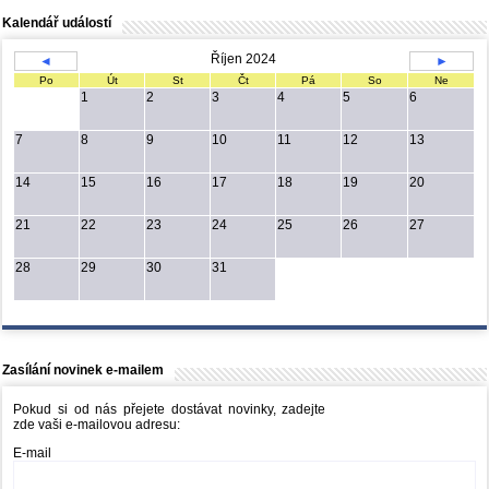
Kalendář událostí
Říjen 2024
◄
►
Po
Út
St
Čt
Pá
So
Ne
1
2
3
4
5
6
7
8
9
10
11
12
13
14
15
16
17
18
19
20
21
22
23
24
25
26
27
28
29
30
31
Zasílání novinek e-mailem
Pokud si od nás přejete dostávat novinky, zadejte
zde vaši e-mailovou adresu:
E-mail