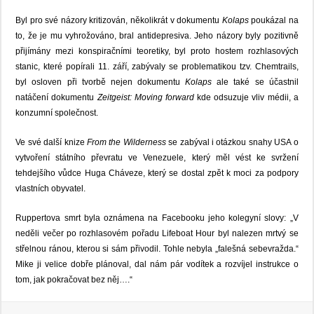
Byl pro své názory kritizován, několikrát v dokumentu
Kolaps
poukázal na
to, že je mu vyhrožováno, bral antidepresiva. Jeho názory byly pozitivně
přijímány mezi konspiračními teoretiky, byl proto hostem rozhlasových
stanic, které popírali 11. září, zabývaly se problematikou tzv. Chemtrails,
byl osloven při tvorbě nejen dokumentu
Kolaps
ale také se účastnil
natáčení dokumentu
Zeitgeist: Moving forward
kde odsuzuje vliv médii, a
konzumní společnost.
Ve své další knize
From the Wilderness
se zabýval i otázkou snahy USA o
vytvoření státního převratu ve Venezuele, který měl vést ke svržení
tehdejšího vůdce Huga Cháveze, který se dostal zpět k moci za podpory
vlastních obyvatel.
Ruppertova smrt byla oznámena na Facebooku jeho kolegyní slovy: „V
neděli večer po rozhlasovém pořadu Lifeboat Hour byl nalezen mrtvý se
střelnou ránou, kterou si sám přivodil. Tohle nebyla „falešná sebevražda.“
Mike ji velice dobře plánoval, dal nám pár vodítek a rozvíjel instrukce o
tom, jak pokračovat bez něj….“