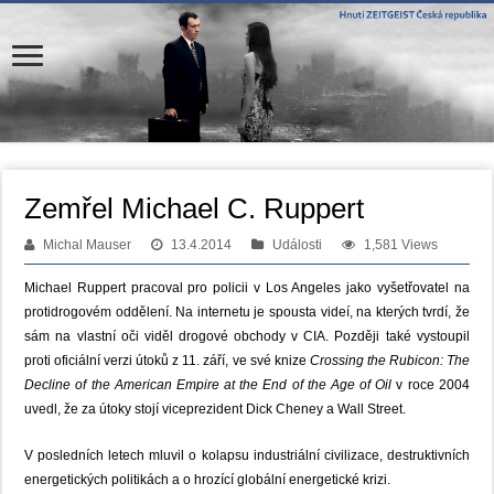
Zemřel Michael C. Ruppert
Michal Mauser
13.4.2014
Události
1,581 Views
Michael Ruppert pracoval pro policii v Los Angeles jako vyšetřovatel na
protidrogovém oddělení. Na internetu je spousta videí, na kterých tvrdí, že
sám na vlastní oči viděl drogové obchody v CIA. Později také vystoupil
proti oficiální verzi útoků z 11. září, ve své knize
Crossing the Rubicon: The
Decline of the American Empire at the End of the Age of Oil
v roce 2004
uvedl, že za útoky stojí viceprezident Dick Cheney a Wall Street.
V posledních letech mluvil o kolapsu industriální civilizace, destruktivních
energetických politikách a o hrozící globální energetické krizi.