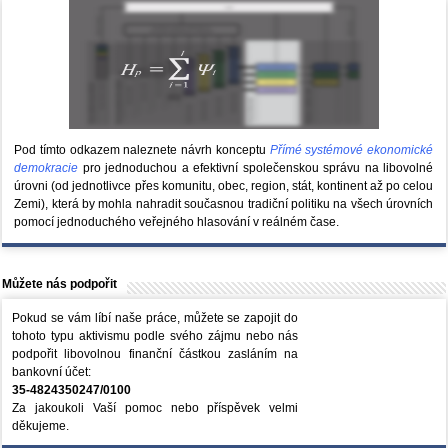
Pod tímto odkazem naleznete návrh konceptu
Přímé systémové ekonomické
demokracie
pro jednoduchou a efektivní společenskou správu na libovolné
úrovni (od jednotlivce přes komunitu, obec, region, stát, kontinent až po celou
Zemi), která by mohla nahradit současnou tradiční politiku na všech úrovních
pomocí jednoduchého veřejného hlasování v reálném čase.
Můžete nás podpořit
Pokud se vám líbí naše práce, můžete se zapojit do
tohoto typu aktivismu podle svého zájmu nebo nás
podpořit libovolnou finanční částkou zasláním na
bankovní účet:
35-4824350247/0100
Za jakoukoli Vaší pomoc nebo příspěvek velmi
děkujeme.