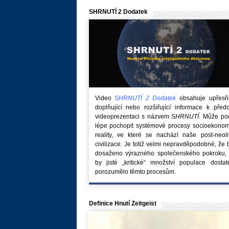
SHRNUTÍ 2 Dodatek
Video
SHRNUTÍ 2 Dodatek
obsahuje upřesňuj
doplňující nebo rozšiřující informace k před
videoprezentaci s názvem
SHRNUTÍ
. Může po
lépe pochopit systémové procesy socioekonom
reality, ve které se nachází naše post-neoli
civilizace. Je totiž velmi nepravděpodobné, že
dosaženo výrazného společenského pokroku, 
by jisté „kritické“ množství populace dostat
porozumělo těmto procesům.
Definice Hnutí Zeitgeist