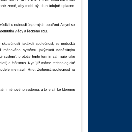
 dané země, aby mohl být dluh údajně splacen.
svědčili o nutnosti úsporných opatření. A nyní se
zhodnutím vlády a řeckého lidu.
e skutečnosti jakákoli společnost, se nedočká
ní měnového systému jakýmkoli nenásilným
ký systém“, protože tento termín zahrnuje také
letí) a fašismus. Nyní již máme technologické
odelem je návrh Hnutí Zeitgeist; společnost na
tění měnového systému, a to je cíl, ke kterému