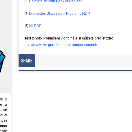
[3]
Čtvrtletní buletin Bank of England
[4]
Diomedes Skalestes – Problémy HDP
[5]
NLRBE
Text tohoto prohlášení v originále si můžete přečíst zde:
http://www.tzm.gr/referendum-announcement/
Share
tu k
ní
a
d se
oucí
tosti
emná
nské