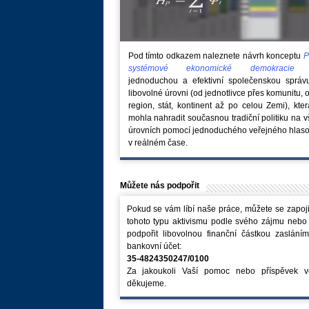
Pod tímto odkazem naleznete návrh konceptu
P
systémové ekonomické demokraci
jednoduchou a efektivní společenskou správ
libovolné úrovni (od jednotlivce přes komunitu, 
region, stát, kontinent až po celou Zemi), kte
mohla nahradit současnou tradiční politiku na 
úrovních pomocí jednoduchého veřejného hlaso
v reálném čase.
Můžete nás podpořit
Pokud se vám líbí naše práce, můžete se zapoji
tohoto typu aktivismu podle svého zájmu nebo
podpořit libovolnou finanční částkou zaslání
bankovní účet:
35-4824350247/0100
Za jakoukoli Vaší pomoc nebo příspěvek v
děkujeme.