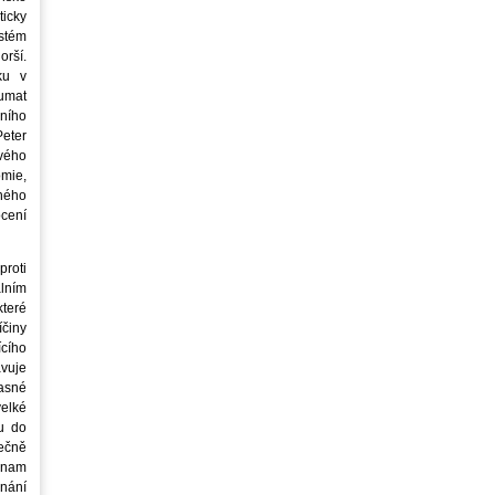
icky
stém
orší.
ku v
oumat
ního
eter
vého
mie,
jného
ocení
roti
lním
teré
íčiny
cího
avuje
asné
elké
u do
ečně
znam
nání