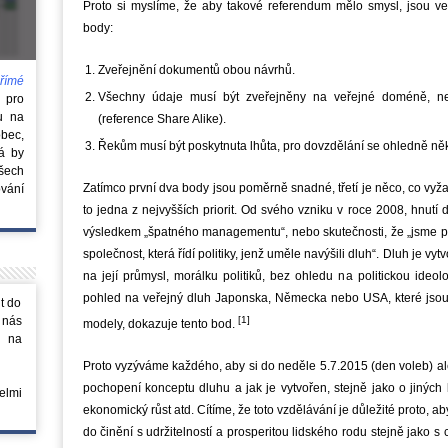
Proto si myslíme, že aby takové referendum mělo smysl, jsou velm
body:
Zveřejnění dokumentů obou návrhů.
římé
Všechny údaje musí být zveřejněny na veřejné doméně, n
e
pro
u na
(reference Share Alike).
obec,
Řekům musí být poskytnuta lhůta, pro dovzdělání se ohledně n
rá by
všech
Zatímco první dva body jsou poměrně snadné, třetí je něco, co vyžad
vání
to jedna z nejvyšších priorit. Od svého vzniku v roce 2008, hnutí
výsledkem „špatného managementu“, nebo skutečnosti, že „jsme pře
společnost, která řídí politiky, jenž uměle navýšili dluh“. Dluh je 
na její průmysl, morálku politiků, bez ohledu na politickou ideo
pohled na veřejný dluh Japonska, Německa nebo USA, které js
t do
 nás
[1]
modely, dokazuje tento bod.
m na
Proto vyzýváme každého, aby si do neděle 5.7.2015 (den voleb) a
pochopení konceptu dluhu a jak je vytvořen, stejně jako o jinýc
elmi
ekonomický růst atd. Cítíme, že toto vzdělávání je důležité proto, ab
do činění s udržitelností a prosperitou lidského rodu stejně jako s