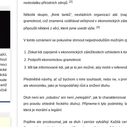
[2]
nedostatku přírodních zdrojů.
Několik skupin, „think tanků“, nevládních organizací atd. (n
gramotnost, což znamená vzdělávat veřejnost v ekonomických zále
[3]
připouští některé z věcí, které jsme uvedli výše.
V tomto oznámení se pokusíme shrnout nejjednodušším možným způs
Získat lidi zapojené v ekonomických záležitostech vzhledem k tom
ící,
chozí
Podpořit ekonomickou gramotnost.
moci
Mít tak informované lidi, jak je to jen možné, aby mohli v referen
ické
tická
Předmětné návrhy, ať už bychom s nimi souhlasili, nebo ne, v prv
 bude
aniž
ale ekonomiku, jako je hospodářský růst a snížení dluhu.
ečně
Dluh není ani „ostudou“ ani není „nelegální“, jak to charakterizova
pro pravdu ohledně řeckého dluhu). Přijmeme-li tyto podmínky, ta
která je morální a legální.
Pojďme ale prozkoumat, jak se dluh / peníze vytvářejí. Každá cen