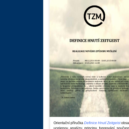
Orientační příručka
Definice Hnutí Zeitgeist
obsa
ucelenou analýzu principu fungování součas