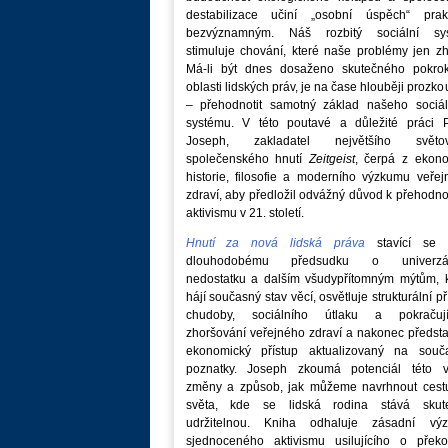
destabilizace učiní „osobní úspěch“ prakt
bezvýznamným. Náš rozbitý sociální sy
stimuluje chování, které naše problémy jen zh
Má-li být dnes dosaženo skutečného pokro
oblasti lidských práv, je na čase hlouběji prozk
– přehodnotit samotný základ našeho sociál
systému. V této poutavé a důležité práci P
Joseph, zakladatel největšího světo
společenského hnutí
Zeitgeist
, čerpá z ekono
historie, filosofie a moderního výzkumu veře
zdraví, aby předložil odvážný důvod k přehodn
aktivismu v 21. století.
Hnutí za nová lidská práva
stavící se p
dlouhodobému předsudku o univerzá
nedostatku a dalším všudypřítomným mýtům, k
hájí současný stav věcí, osvětluje strukturální př
chudoby, sociálního útlaku a pokračují
zhoršování veřejného zdraví a nakonec předst
ekonomický přístup aktualizovaný na souč
poznatky. Joseph zkoumá potenciál této v
změny a způsob, jak můžeme navrhnout cest
světa, kde se lidská rodina stává skut
udržitelnou. Kniha odhaluje zásadní vý
sjednoceného aktivismu usilujícího o překo