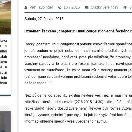
Petr Taubinger
10.7.2015
Otázky veřejnosti
8
Sobota, 27. června 2015
Oznámení řeckého „chapteru“ Hnutí Zeitgeist ohledně řeckého 
stává
Řecký „chapter“ Hnutí Zeitgeist cítí potřebu oslovit řeckou společn
ta s
je referendum o přijetí nebo odmítnutí návrhů předložených n
ního
vztah
prohlášení neděláme, poněvadž jsme přesvědčeni, že problémy 
tavu
všechny národy a to platí i pro řešení, jež jako hnutí navrhuje
ví a
vzhledem ke skutečnosti, že by to mohl být historický moment ja
bízí
rozhodli jsme se učinit veřejné prohlášení vědomi si velmi dobře t
 této
ánku
naše rozhodnutí.
Než půjdeme do specifik, existují některé věci, jež si musíme u
záležitosti, která do této chvíle (27.6.2015 14:30) stále ještě nen
řecké vlády) nebyly dosud zveřejněny. Řekové byli rovněž vyzváni
která je vysoce technické povahy, a to jak bez vytvoření řádnéh
informací ohledně specifik výše uvedeného návrhu.