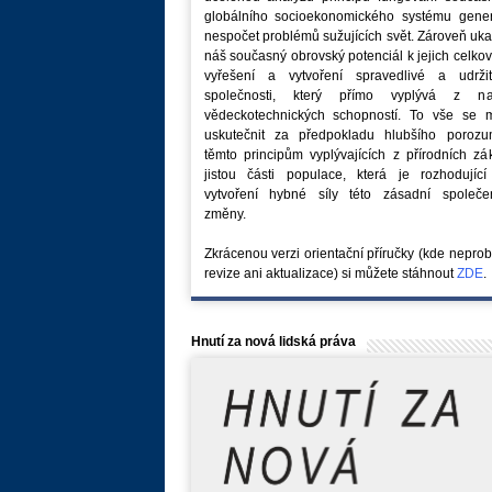
globálního socioekonomického systému generu
nespočet problémů sužujících svět. Zároveň uk
náš současný obrovský potenciál k jejich celk
vyřešení a vytvoření spravedlivé a udržit
společnosti, který přímo vyplývá z na
vědeckotechnických schopností. To vše se 
uskutečnit za předpokladu hlubšího porozu
těmto principům vyplývajících z přírodních z
jistou části populace, která je rozhodující
vytvoření hybné síly této zásadní společe
změny.
Zkrácenou verzi orientační příručky (kde nepro
revize ani aktualizace) si můžete stáhnout
ZDE
.
Hnutí za nová lidská práva