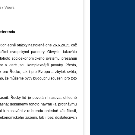
87 Views
referenda
ost ohledně otázky nastolené dne 26.6.2015, což
ašimi evropskými partnery. Obvykle takováto
tohoto socioekonomického systému přesahují
me a které jsou komplexnější povahy. Přesto,
k pro Řecko, tak i pro Evropu a zbytek světa,
oho, že můžeme být v budoucnu souzeni pro toto
jasnit. Řecký lid je povolán hlasovat ohledně
í jasná; dokumenty tohoto návrhu (a protinávrhu
 k hlasování v referendu ohledně záležitosti,
o ekonomického zázemí, tak i bez dostatečných