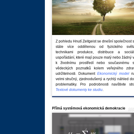
Z pohledu Hnutí Zeitgeist se dnešní společnost 
stále více oddělenou od fyzického svě
technikami produkce, distribuce a sociál
uspořádání, které mají pouze malý nebo žádný 
k životnímu prostředí nebo současnému s
vědeckých poznatků kolem veřejného zdra
udržitelnosti. Dokument
Ekonomický model
na
velmi stručný, zjednodušený a rychlý náhled do
problematiky. Pro podrobnosti navštivte str
Textové dokumenty ke studiu
.
Přímá systémová ekonomická demokracie