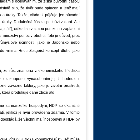
 vládám s očekáváním, že získá původní částku
statě slib, že úvěr bude splacen a jenž mají
 o úroky. Takže, vláda si půjčuje jen původní
 i úroky. Dodatečná částka pochází z daní. Ale
apitál“), odkud se vezmou peníze na zaplacení
je množství peněz v oběhu. Toto je důvod, proč
růmyslové účinnosti, jako je Japonsko nebo
u vnímá Hnutí Zeitgeist koncept dluhu jako
li, že růst znamená z ekonomického hlediska
ylo zakoupeno, vynásobením jejich hodnotou.
 závažné faktory, jako je životní prostředí,
u, která produkuje dané zboží atd.
zme za manželku hospodyni, HDP se okamžitě
atí, jelikož je nyní prováděná zdarma. V tomto
ředpokládá, že všichni mají hospodyni a HDP by
cuje víru (v HDP / Ekonomický růst), jež může