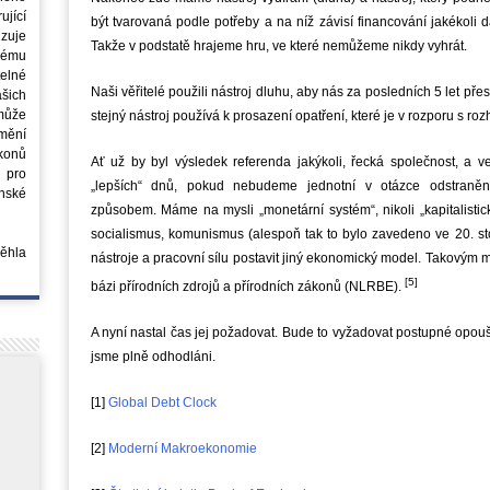
jící
být tvarovaná podle potřeby a na níž závisí financování jakékoli
azuje
Takže v podstatě hrajeme hru, ve které nemůžeme nikdy vyhrát.
ovému
elné
Naši věřitelé použili nástroj dluhu, aby nás za posledních 5 let pře
šich
může
stejný nástroj používá k prosazení opatření, které je v rozporu s ro
mění
ákonů
Ať už by byl výsledek referenda jakýkoli, řecká společnost, a v
 pro
„lepších“ dnů, pokud nebudeme jednotní v otázce odstraně
nské
způsobem. Máme na mysli „monetární systém“, nikoli „kapitalistic
socialismus, komunismus (alespoň tak to bylo zavedeno ve 20. sto
běhla
nástroje a pracovní sílu postavit jiný ekonomický model. Takovým m
[5]
bázi přírodních zdrojů a přírodních zákonů (NLRBE).
A nyní nastal čas jej požadovat. Bude to vyžadovat postupné opouš
jsme plně odhodláni.
[1]
Global Debt Clock
[2]
Moderní Makroekonomie