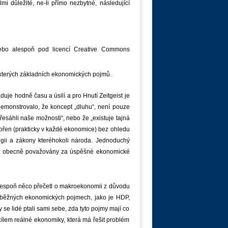
i důležité, ne-li přímo nezbytné, následující
ebo alespoň pod licencí Creative Commons
ěkterých základních ekonomických pojmů.
uje hodně času a úsilí a pro Hnutí Zeitgeist je
 demonstrovalo, že koncept „dluhu“, není pouze
sáhli naše možnosti“, nebo že „existuje tajná
vytvořen (prakticky v každé ekonomice) bez ohledu
logii a zákony kteréhokoli národa. Jednoduchý
ou obecně považovány za úspěšné ekonomické
lespoň něco přečetl o makroekonomii z důvodu
h běžných ekonomických pojmech, jako je HDP,
y se lidé ptali sami sebe, zda tyto pojmy mají co
 cílem reálné ekonomiky, která má řešit problém