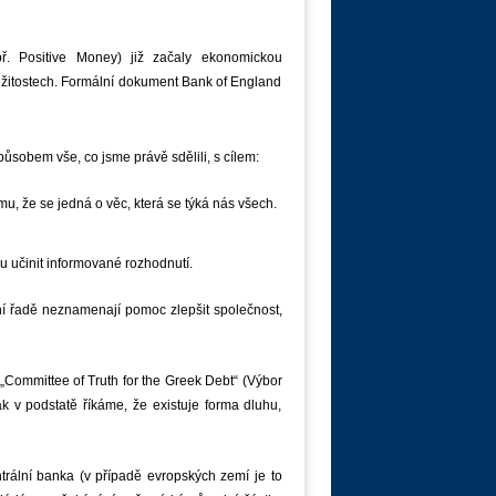
apř. Positive Money) již začaly ekonomickou
žitostech. Formální dokument Bank of England
obem vše, co jsme právě sdělili, s cílem:
u, že se jedná o věc, která se týká nás všech.
du učinit informované rozhodnutí.
ní řadě neznamenají pomoc zlepšit společnost,
l „Committee of Truth for the Greek Debt“ (Výbor
k v podstatě říkáme, že existuje forma dluhu,
trální banka (v případě evropských zemí je to