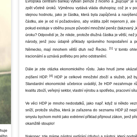
Evropská centrální banka) vytváří peníze z ničeho a „půjčuje“ je
zpět včetně úroků. Výměnou vydává vláda dluhopisy, což je v pod
stejnou hodnotu, jako je částka, která byla zapůjčená a navýšená
částku, ale je od ní požadováno, aby vrátila zpět nejenom ji, ale
pokud existuje v oběhu pouze původní množství peněz (takzvaný „k
úroku? Odpovědí je, že nikde, protože dlužná částka je větší, než 
národy, jenž jsou údajně příklady správného hospodaření a p
[1]
Německo, mají mnohem větší dluh než Řecko.
V tomto ohled
iracionální a uznává potřebu pro jeho odstranění.
Dále je zde otázka ekonomického růstu. Jako hnutí jsme ukáza
[4]
zvýšení HDP.
HDP je celkové množství zboží a služeb, jež b
Standardní ekonomické učebnice uvádějí, že HDP nezahrnuje různé
kvalitu zboží, veřejný sektor, vlastní výrobu a spotřebu, pracovní síl
Ve věci HDP je mnoho nedostatků, jako např. když si někdo ve
sníží, protože služba, která je zařazena do seznamu HDP již nepl
smyslu bychom mohli jako extrémní příklad přijmout zákon, jenž p
okamžitě stouplo!
huje
ného
Nakonec zde máme nástroj vydírání (dluhu) a nástroj, který podně