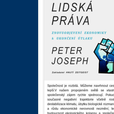
Společnost je rozbitá. Můžeme navrhnout ces
lepší.V našem propojeném světě se
vlast
společenský
zájem rychle sjednocují. Poku
současné negativní trajektorie včetně rost
destabilizace klimatu, úbytku biologické rozmani
a růstu ekonomické nerovnosti nezmění, t
budoucnost ekologického kolapsu a společe