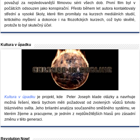
považují za nejsledovanější filmovou sérii všech dob. První film byl v
počátcích odsouzen jako konspirační. Přesto během let autora kontaktovaly
střední a vysoké školy, které film promítaly na kurzech mediálních studií,
kritického myšlení a dokonce i na filozofických kurzech, což bylo skvělé,
protože to byl skutečný účel.
Kultura v úpadku
Kultura v úpadku
je projekt, kde Peter Joseph klade otázky a navrhuje
možná řešení, která bychom měli požadovat od zvolených vůdců tohoto
bláznivého světa. Jeho brilantní analýza současného směšného systému, ve
kterém žíjeme a pracujeme, je jedním z nejdůležitějších hlasů pro zásadní
změnu v této generaci.
Revolution Now!