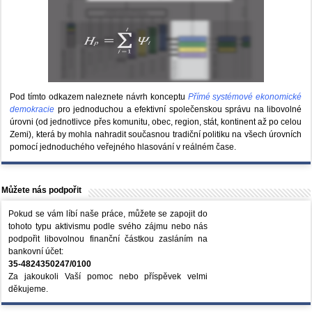
Pod tímto odkazem naleznete návrh konceptu
Přímé systémové ekonomické
demokracie
pro jednoduchou a efektivní společenskou správu na libovolné
úrovni (od jednotlivce přes komunitu, obec, region, stát, kontinent až po celou
Zemi), která by mohla nahradit současnou tradiční politiku na všech úrovních
pomocí jednoduchého veřejného hlasování v reálném čase.
Můžete nás podpořit
Pokud se vám líbí naše práce, můžete se zapojit do
tohoto typu aktivismu podle svého zájmu nebo nás
podpořit libovolnou finanční částkou zasláním na
bankovní účet:
35-4824350247/0100
Za jakoukoli Vaší pomoc nebo příspěvek velmi
děkujeme.