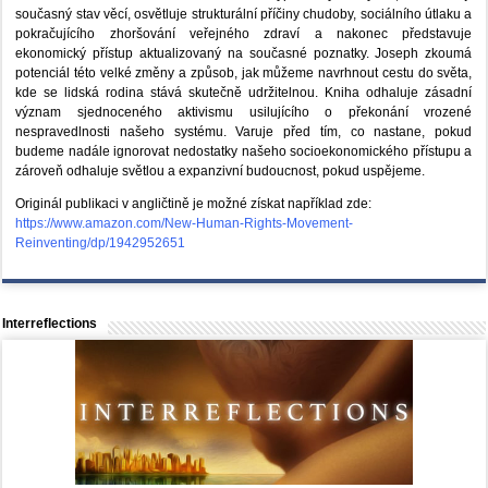
současný stav věcí, osvětluje strukturální příčiny chudoby, sociálního útlaku a
pokračujícího zhoršování veřejného zdraví a nakonec představuje
ekonomický přístup aktualizovaný na současné poznatky. Joseph zkoumá
potenciál této velké změny a způsob, jak můžeme navrhnout cestu do světa,
kde se lidská rodina stává skutečně udržitelnou. Kniha odhaluje zásadní
význam sjednoceného aktivismu usilujícího o překonání vrozené
nespravedlnosti našeho systému. Varuje před tím, co nastane, pokud
budeme nadále ignorovat nedostatky našeho socioekonomického přístupu a
zároveň odhaluje světlou a expanzivní budoucnost, pokud uspějeme.
Originál publikaci v angličtině je možné získat například zde:
https://www.amazon.com/New-Human-Rights-Movement-
Reinventing/dp/1942952651
Interreflections