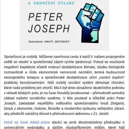
Společnost je rozbitá. Můžeme navrhnout cestu k lepší.V našem propojeném
světě se
vlastní
a
společenský
zájem rychle sjednocují. Pokud se současné
negativní trajektorie včetně rostoucí destabilizace klimatu, úbytku biologické
rozmanitosti a růstu ekonomické nerovnosti nezmění, temná budoucnost
ekologického kolapsu a společenské destabilizace učiní „osobní úspěch“
prakticky bezvýznamným. Náš rozbitý sociální systém stimuluje chování,
které naše problémy jen zhorší. Má-li být dnes dosaženo skutečného pokroku
v oblasti lidských práv, je na čase hlouběji prozkoumat – přehodnotit samotný
základ našeho sociálního systému. V této poutavé a důležité práci Peter
Joseph, zakladatel největšího světového společenského hnutí
Zeitgeist
,
čerpá z ekonomie, historie, filosofie a moderního výzkumu veřejného zdraví,
aby předložil odvážný důvod k přehodnocení aktivismu v 21. století.
Hnutí za nová lidská práva
stavící se proti dlouhodobému předsudku o
univerzálním nedostatku a dalším všudypřítomným mýtům, které hájí