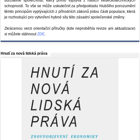
udržitelné společnosti, který přímo vyplývá z našich vědeckotechnických
schopností. To vše se může uskutečnit za předpokladu hlubšího porozumění
těmto principům vyplývajících z přírodních zákonů jistou části populace, která
je rozhodující pro vytvoření hybné síly této zásadní společenské změny.
Zkrácenou verzi orientační příručky (kde neproběhla revize ani aktualizace)
si můžete stáhnout
ZDE
.
Hnutí za nová lidská práva