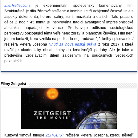
InterReflections
je experimentální společenský komentovaný film.
Strukturálně je dílo žánrově smíšené a kombinuje tři vzájemné časové linie s
aspekty dokumentu, hororu, satiry, sci-fi, muzikálu a dalších. Tato práce o
délce 2 hodin 45 minut je inspirována tradicí avantgardní impresionistické
abstrakce napadající konvence. Představuje odlišnou sociologickou
perspektivu obklopující téma veřejného zdraví a blahobytu člověka. Film není
jenom fantazií, která vznikla na podkladu nejprodávanější knihy spisovatele /
režiséra Petera Josepha
Hnutí za nová lidská práva
z roku 2017 a která
rozšiřuje akademický obsah knihy do kreativnější podoby. Ale je také a
především vzdělávacím dílem založeným na současných vědeckých
poznatcích.
Filmy Zeitgeist
Kultovní filmová trilogie
ZEITGEIST
režiséra Petera Josepha, kterou někteří