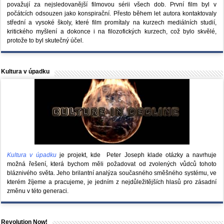
považují za nejsledovanější filmovou sérii všech dob. První film byl v
počátcích odsouzen jako konspirační. Přesto během let autora kontaktovaly
střední a vysoké školy, které film promítaly na kurzech mediálních studií,
kritického myšlení a dokonce i na filozofických kurzech, což bylo skvělé,
protože to byl skutečný účel.
Kultura v úpadku
Kultura v úpadku
je projekt, kde Peter Joseph klade otázky a navrhuje
možná řešení, která bychom měli požadovat od zvolených vůdců tohoto
bláznivého světa. Jeho brilantní analýza současného směšného systému, ve
kterém žíjeme a pracujeme, je jedním z nejdůležitějších hlasů pro zásadní
změnu v této generaci.
Revolution Now!