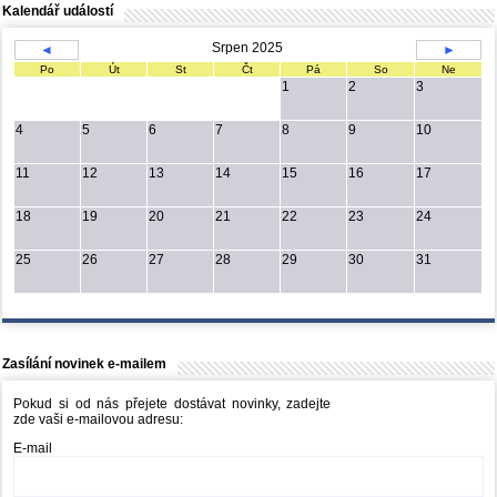
Kalendář událostí
Srpen 2025
◄
►
Po
Út
St
Čt
Pá
So
Ne
1
2
3
4
5
6
7
8
9
10
11
12
13
14
15
16
17
18
19
20
21
22
23
24
25
26
27
28
29
30
31
Zasílání novinek e-mailem
Pokud si od nás přejete dostávat novinky, zadejte
zde vaši e-mailovou adresu:
E-mail