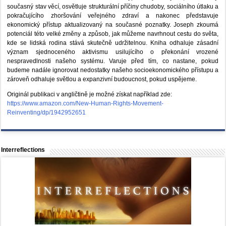
současný stav věcí, osvětluje strukturální příčiny chudoby, sociálního útlaku a
pokračujícího zhoršování veřejného zdraví a nakonec představuje
ekonomický přístup aktualizovaný na současné poznatky. Joseph zkoumá
potenciál této velké změny a způsob, jak můžeme navrhnout cestu do světa,
kde se lidská rodina stává skutečně udržitelnou. Kniha odhaluje zásadní
význam sjednoceného aktivismu usilujícího o překonání vrozené
nespravedlnosti našeho systému. Varuje před tím, co nastane, pokud
budeme nadále ignorovat nedostatky našeho socioekonomického přístupu a
zároveň odhaluje světlou a expanzivní budoucnost, pokud uspějeme.
Originál publikaci v angličtině je možné získat například zde:
https://www.amazon.com/New-Human-Rights-Movement-
Reinventing/dp/1942952651
Interreflections