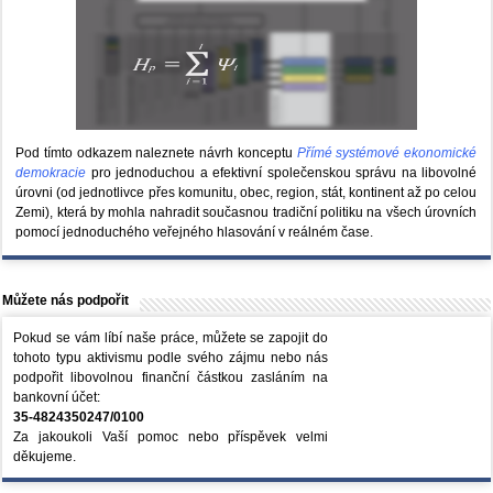
Pod tímto odkazem naleznete návrh konceptu
Přímé systémové ekonomické
demokracie
pro jednoduchou a efektivní společenskou správu na libovolné
úrovni (od jednotlivce přes komunitu, obec, region, stát, kontinent až po celou
Zemi), která by mohla nahradit současnou tradiční politiku na všech úrovních
pomocí jednoduchého veřejného hlasování v reálném čase.
Můžete nás podpořit
Pokud se vám líbí naše práce, můžete se zapojit do
tohoto typu aktivismu podle svého zájmu nebo nás
podpořit libovolnou finanční částkou zasláním na
bankovní účet:
35-4824350247/0100
Za jakoukoli Vaší pomoc nebo příspěvek velmi
děkujeme.