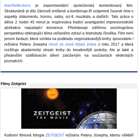
InterReflections
je experimentální společenský komentovaný film.
Strukturálně je dílo žánrově smíšené a kombinuje tři vzájemné časové linie s
aspekty dokumentu, hororu, satiry, sci-fi, muzikálu a dalších. Tato práce o
délce 2 hodin 45 minut je inspirována tradicí avantgardní impresionistické
abstrakce napadající konvence. Představuje odlišnou sociologickou
perspektivu obklopující téma veřejného zdraví a blahobytu člověka. Film není
jenom fantazií, která vznikla na podkladu nejprodávanější knihy spisovatele /
režiséra Petera Josepha
Hnutí za nová lidská práva
z roku 2017 a která
rozšiřuje akademický obsah knihy do kreativnější podoby. Ale je také a
především vzdělávacím dílem založeným na současných vědeckých
poznatcích.
Filmy Zeitgeist
Kultovní filmová trilogie
ZEITGEIST
režiséra Petera Josepha, kterou někteří