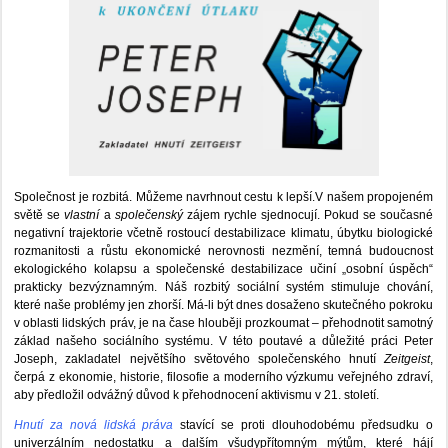
Společnost je rozbitá. Můžeme navrhnout cestu k lepší.V našem propojeném
světě se
vlastní
a
společenský
zájem rychle sjednocují. Pokud se současné
negativní trajektorie včetně rostoucí destabilizace klimatu, úbytku biologické
rozmanitosti a růstu ekonomické nerovnosti nezmění, temná budoucnost
ekologického kolapsu a společenské destabilizace učiní „osobní úspěch“
prakticky bezvýznamným. Náš rozbitý sociální systém stimuluje chování,
které naše problémy jen zhorší. Má-li být dnes dosaženo skutečného pokroku
v oblasti lidských práv, je na čase hlouběji prozkoumat – přehodnotit samotný
základ našeho sociálního systému. V této poutavé a důležité práci Peter
Joseph, zakladatel největšího světového společenského hnutí
Zeitgeist
,
čerpá z ekonomie, historie, filosofie a moderního výzkumu veřejného zdraví,
aby předložil odvážný důvod k přehodnocení aktivismu v 21. století.
Hnutí za nová lidská práva
stavící se proti dlouhodobému předsudku o
univerzálním nedostatku a dalším všudypřítomným mýtům, které hájí