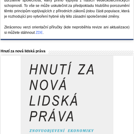
udržitelné společnosti, který přímo vyplývá z našich vědeckotechnických
schopností. To vše se může uskutečnit za předpokladu hlubšího porozumění
těmto principům vyplývajících z přírodních zákonů jistou části populace, která
je rozhodující pro vytvoření hybné síly této zásadní společenské změny.
Zkrácenou verzi orientační příručky (kde neproběhla revize ani aktualizace)
si můžete stáhnout
ZDE
.
Hnutí za nová lidská práva