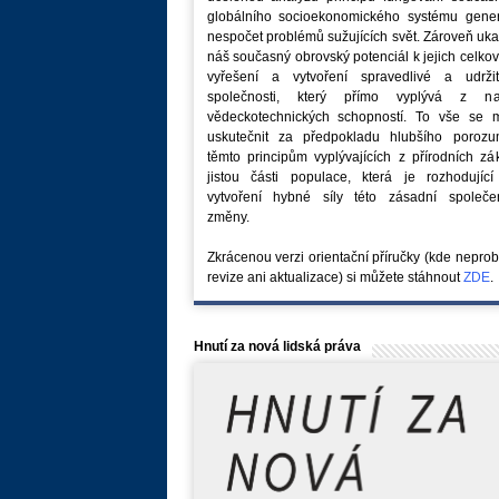
globálního socioekonomického systému generu
nespočet problémů sužujících svět. Zároveň uk
náš současný obrovský potenciál k jejich celk
vyřešení a vytvoření spravedlivé a udržit
společnosti, který přímo vyplývá z na
vědeckotechnických schopností. To vše se 
uskutečnit za předpokladu hlubšího porozu
těmto principům vyplývajících z přírodních z
jistou části populace, která je rozhodující
vytvoření hybné síly této zásadní společe
změny.
Zkrácenou verzi orientační příručky (kde nepro
revize ani aktualizace) si můžete stáhnout
ZDE
.
Hnutí za nová lidská práva