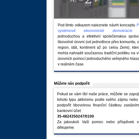
Pod tímto odkazem naleznete návrh konceptu
P
systémové ekonomické demokraci
jednoduchou a efektivní společenskou správ
libovolné úrovni (od jednotlivce přes komunitu, 
region, stát, kontinent až po celou Zemi), kte
mohla nahradit současnou tradiční politiku na 
úrovních pomocí jednoduchého veřejného hlaso
v reálném čase.
Můžete nás podpořit
Pokud se vám líbí naše práce, můžete se zapoji
tohoto typu aktivismu podle svého zájmu nebo
podpořit libovolnou finanční částkou zaslání
bankovní účet:
35-4824350247/0100
Za jakoukoli Vaší pomoc nebo příspěvek v
děkujeme.