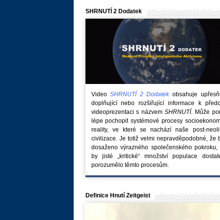
SHRNUTÍ 2 Dodatek
Video
SHRNUTÍ 2 Dodatek
obsahuje upřesňuj
doplňující nebo rozšiřující informace k před
videoprezentaci s názvem
SHRNUTÍ
. Může po
lépe pochopit systémové procesy socioekonom
reality, ve které se nachází naše post-neoli
civilizace. Je totiž velmi nepravděpodobné, že
dosaženo výrazného společenského pokroku, 
by jisté „kritické“ množství populace dostat
porozumělo těmto procesům.
Definice Hnutí Zeitgeist