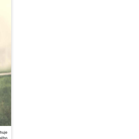
huje
ného