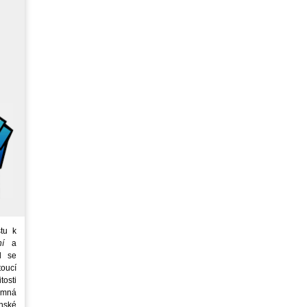
tu k
ní
a
d se
oucí
tosti
emná
nské