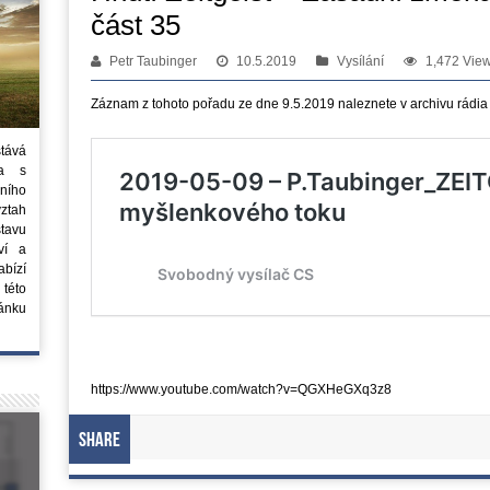
část 35
Petr Taubinger
10.5.2019
Vysílání
1,472 Vie
Záznam z tohoto pořadu ze dne 9.5.2019 naleznete v archivu rádia
stává
ta s
ního
vztah
tavu
ví a
bízí
 této
ánku
https://www.youtube.com/watch?v=QGXHeGXq3z8
Share