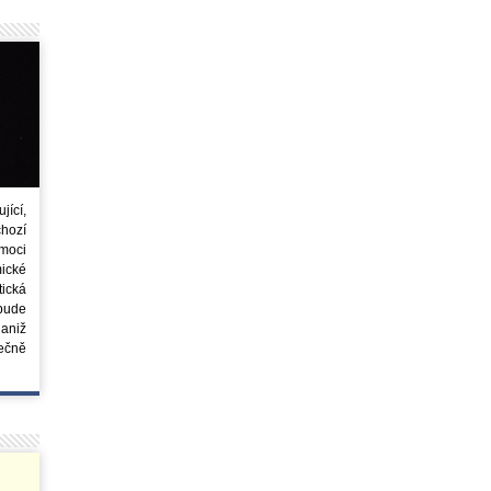
ící,
chozí
moci
ické
tická
 bude
aniž
ečně