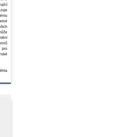
jící
azuje
ovému
elné
šich
může
mění
ákonů
 pro
nské
běhla