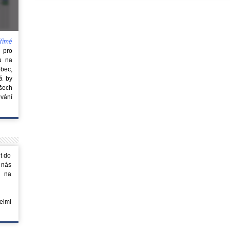
římé
e
pro
u na
obec,
rá by
všech
vání
t do
 nás
m na
elmi