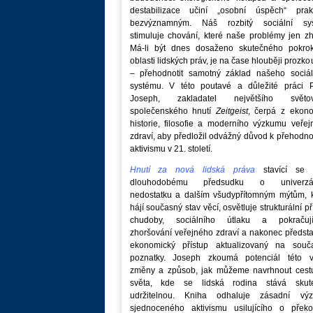
destabilizace učiní „osobní úspěch“ prakt
bezvýznamným. Náš rozbitý sociální sy
stimuluje chování, které naše problémy jen zh
Má-li být dnes dosaženo skutečného pokro
oblasti lidských práv, je na čase hlouběji prozk
– přehodnotit samotný základ našeho sociál
systému. V této poutavé a důležité práci P
Joseph, zakladatel největšího světo
společenského hnutí
Zeitgeist
, čerpá z ekono
historie, filosofie a moderního výzkumu veře
zdraví, aby předložil odvážný důvod k přehodn
aktivismu v 21. století.
Hnutí za nová lidská práva
stavící se p
dlouhodobému předsudku o univerzá
nedostatku a dalším všudypřítomným mýtům, k
hájí současný stav věcí, osvětluje strukturální př
chudoby, sociálního útlaku a pokračují
zhoršování veřejného zdraví a nakonec předst
ekonomický přístup aktualizovaný na souč
poznatky. Joseph zkoumá potenciál této v
změny a způsob, jak můžeme navrhnout cest
světa, kde se lidská rodina stává skut
udržitelnou. Kniha odhaluje zásadní vý
sjednoceného aktivismu usilujícího o překo