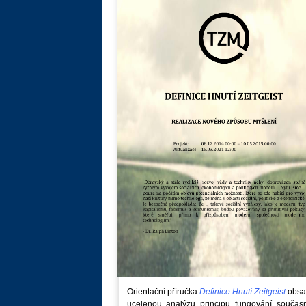
Orientační příručka
Definice Hnutí Zeitgeist
obsa
ucelenou analýzu principu fungování součas