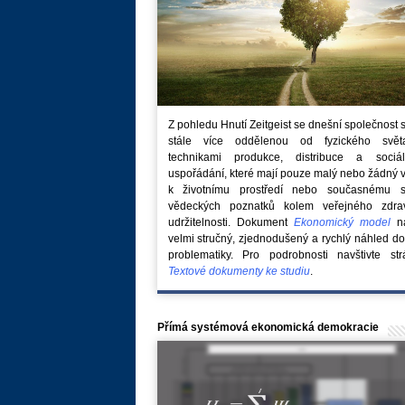
Z pohledu Hnutí Zeitgeist se dnešní společnost 
stále více oddělenou od fyzického svě
technikami produkce, distribuce a sociál
uspořádání, které mají pouze malý nebo žádný 
k životnímu prostředí nebo současnému s
vědeckých poznatků kolem veřejného zdra
udržitelnosti. Dokument
Ekonomický model
na
velmi stručný, zjednodušený a rychlý náhled do
problematiky. Pro podrobnosti navštivte str
Textové dokumenty ke studiu
.
Přímá systémová ekonomická demokracie