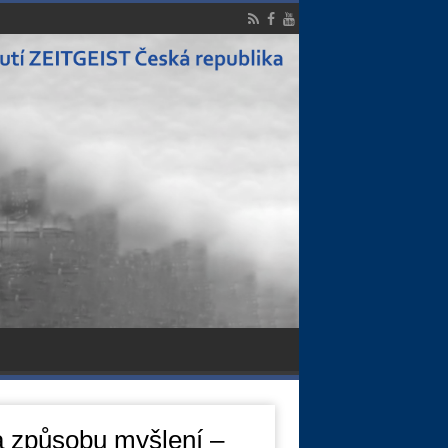
a způsobu myšlení –