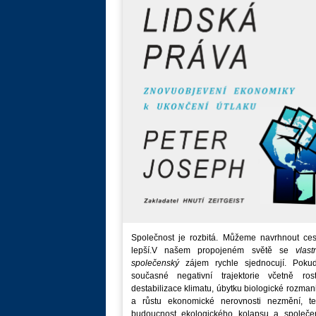
Společnost je rozbitá. Můžeme navrhnout ces
lepší.V našem propojeném světě se
vlast
společenský
zájem rychle sjednocují. Poku
současné negativní trajektorie včetně rost
destabilizace klimatu, úbytku biologické rozmani
a růstu ekonomické nerovnosti nezmění, t
budoucnost ekologického kolapsu a společe