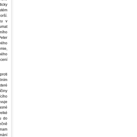
icky
stém
orší.
ku v
oumat
ního
eter
vého
mie,
jného
ocení
roti
lním
teré
íčiny
cího
avuje
asné
elké
u do
ečně
znam
nání