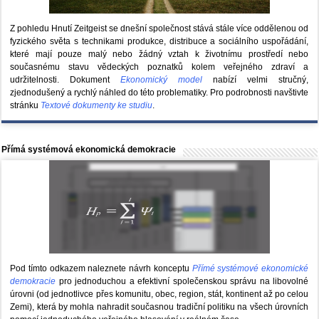
Z pohledu Hnutí Zeitgeist se dnešní společnost stává stále více oddělenou od
fyzického světa s technikami produkce, distribuce a sociálního uspořádání,
které mají pouze malý nebo žádný vztah k životnímu prostředí nebo
současnému stavu vědeckých poznatků kolem veřejného zdraví a
udržitelnosti. Dokument
Ekonomický model
nabízí velmi stručný,
zjednodušený a rychlý náhled do této problematiky. Pro podrobnosti navštivte
stránku
Textové dokumenty ke studiu
.
Přímá systémová ekonomická demokracie
Pod tímto odkazem naleznete návrh konceptu
Přímé systémové ekonomické
demokracie
pro jednoduchou a efektivní společenskou správu na libovolné
úrovni (od jednotlivce přes komunitu, obec, region, stát, kontinent až po celou
Zemi), která by mohla nahradit současnou tradiční politiku na všech úrovních