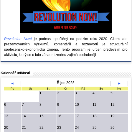
Revolution Now!
je podcast spuštěný na podzim roku 2020.
Cílem zde
prezentovaných výzkumů, komentářů a rozhovorů je strukturální
společensko-ekonomická změna. Tento program je určen především pro
aktivistu, který se o tuto zásadní změnu zajímá podrobněji.
Kalendář událostí
Říjen 2025
◄
►
Po
Út
St
Čt
Pá
So
Ne
1
2
3
4
5
6
7
8
9
10
11
12
13
14
15
16
17
18
19
20
21
22
23
24
25
26