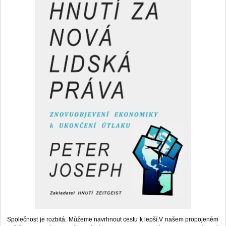
Společnost je rozbitá. Můžeme navrhnout cestu k lepší.V našem propojeném