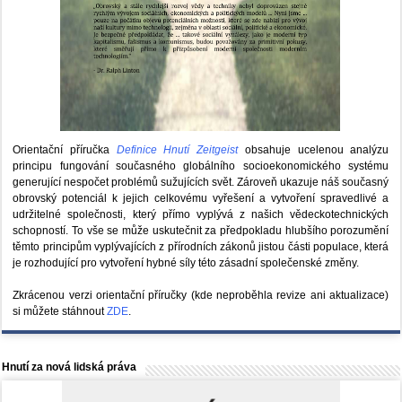
Orientační příručka
Definice Hnutí Zeitgeist
obsahuje ucelenou analýzu
principu fungování současného globálního socioekonomického systému
generující nespočet problémů sužujících svět. Zároveň ukazuje náš současný
obrovský potenciál k jejich celkovému vyřešení a vytvoření spravedlivé a
udržitelné společnosti, který přímo vyplývá z našich vědeckotechnických
schopností. To vše se může uskutečnit za předpokladu hlubšího porozumění
těmto principům vyplývajících z přírodních zákonů jistou části populace, která
je rozhodující pro vytvoření hybné síly této zásadní společenské změny.
Zkrácenou verzi orientační příručky (kde neproběhla revize ani aktualizace)
si můžete stáhnout
ZDE
.
Hnutí za nová lidská práva