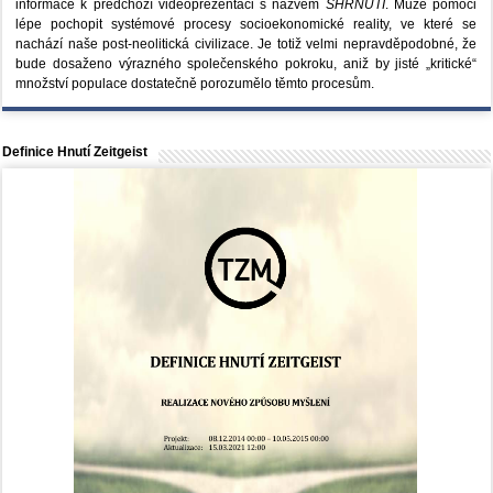
informace k předchozí videoprezentaci s názvem
SHRNUTÍ
. Může pomoci
lépe pochopit systémové procesy socioekonomické reality, ve které se
nachází naše post-neolitická civilizace. Je totiž velmi nepravděpodobné, že
bude dosaženo výrazného společenského pokroku, aniž by jisté „kritické“
množství populace dostatečně porozumělo těmto procesům.
Definice Hnutí Zeitgeist