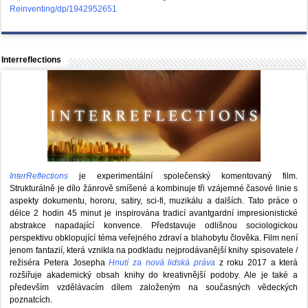
Reinventing/dp/1942952651
Interreflections
InterReflections
je experimentální společenský komentovaný film.
Strukturálně je dílo žánrově smíšené a kombinuje tři vzájemné časové linie s
aspekty dokumentu, hororu, satiry, sci-fi, muzikálu a dalších. Tato práce o
délce 2 hodin 45 minut je inspirována tradicí avantgardní impresionistické
abstrakce napadající konvence. Představuje odlišnou sociologickou
perspektivu obklopující téma veřejného zdraví a blahobytu člověka. Film není
jenom fantazií, která vznikla na podkladu nejprodávanější knihy spisovatele /
režiséra Petera Josepha
Hnutí za nová lidská práva
z roku 2017 a která
rozšiřuje akademický obsah knihy do kreativnější podoby. Ale je také a
především vzdělávacím dílem založeným na současných vědeckých
poznatcích.