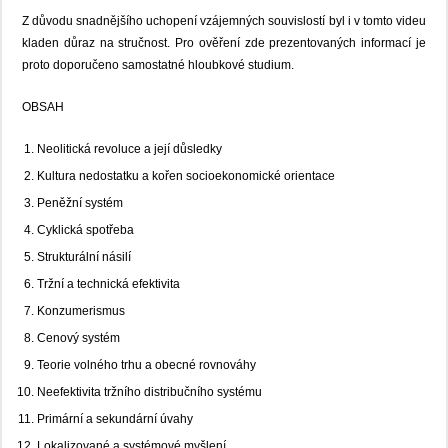
Z důvodu snadnějšího uchopení vzájemných souvislostí byl i v tomto videu
kladen důraz na stručnost. Pro ověření zde prezentovaných informací je
proto doporučeno samostatné hloubkové studium.
OBSAH
Neolitická revoluce a její důsledky
Kultura nedostatku a kořen socioekonomické orientace
Peněžní systém
Cyklická spotřeba
Strukturální násilí
Tržní a technická efektivita
Konzumerismus
Cenový systém
Teorie volného trhu a obecné rovnováhy
Neefektivita tržního distribučního systému
Primární a sekundární úvahy
Lokalizované a systémové myšlení