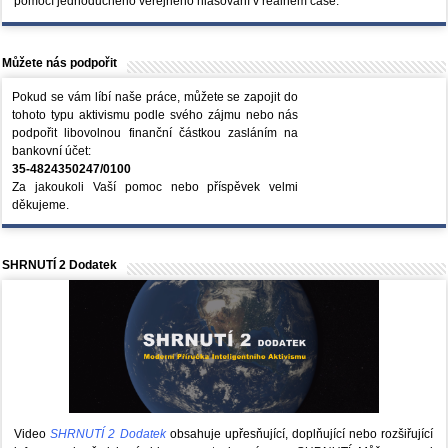
pomocí jednoduchého veřejného hlasování v reálném čase.
Můžete nás podpořit
Pokud se vám líbí naše práce, můžete se zapojit do
tohoto typu aktivismu podle svého zájmu nebo nás
podpořit libovolnou finanční částkou zasláním na
bankovní účet:
35-4824350247/0100
Za jakoukoli Vaší pomoc nebo příspěvek velmi
děkujeme.
SHRNUTÍ 2 Dodatek
Video
SHRNUTÍ 2 Dodatek
obsahuje upřesňující, doplňující nebo rozšiřující