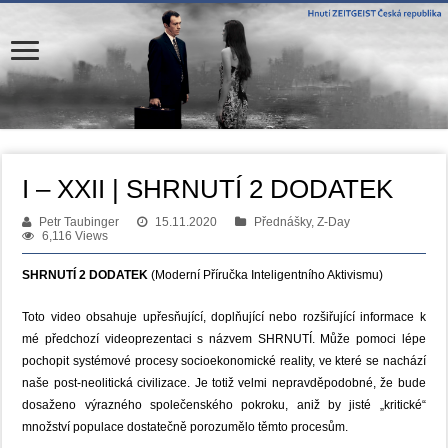
I – XXII | SHRNUTÍ 2 DODATEK
Petr Taubinger
15.11.2020
Přednášky, Z-Day
6,116 Views
SHRNUTÍ 2 DODATEK
(Moderní Příručka Inteligentního Aktivismu)
Toto video obsahuje upřesňující, doplňující nebo rozšiřující informace k
mé předchozí videoprezentaci s názvem SHRNUTÍ. Může pomoci lépe
pochopit systémové procesy socioekonomické reality, ve které se nachází
naše post-neolitická civilizace. Je totiž velmi nepravděpodobné, že bude
dosaženo výrazného společenského pokroku, aniž by jisté „kritické“
množství populace dostatečně porozumělo těmto procesům.