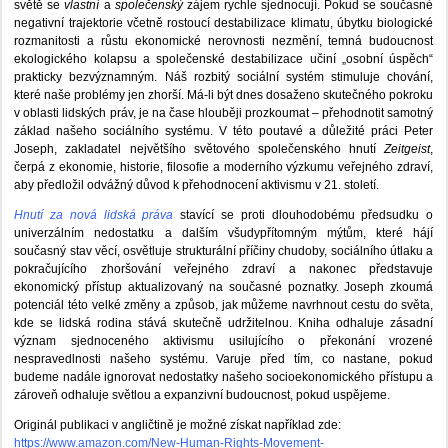
světě se
vlastní
a
společenský
zájem rychle sjednocují. Pokud se současné
negativní trajektorie včetně rostoucí destabilizace klimatu, úbytku biologické
rozmanitosti a růstu ekonomické nerovnosti nezmění, temná budoucnost
ekologického kolapsu a společenské destabilizace učiní „osobní úspěch“
prakticky bezvýznamným. Náš rozbitý sociální systém stimuluje chování,
které naše problémy jen zhorší. Má-li být dnes dosaženo skutečného pokroku
v oblasti lidských práv, je na čase hlouběji prozkoumat – přehodnotit samotný
základ našeho sociálního systému. V této poutavé a důležité práci Peter
Joseph, zakladatel největšího světového společenského hnutí
Zeitgeist
,
čerpá z ekonomie, historie, filosofie a moderního výzkumu veřejného zdraví,
aby předložil odvážný důvod k přehodnocení aktivismu v 21. století.
Hnutí za nová lidská práva
stavící se proti dlouhodobému předsudku o
univerzálním nedostatku a dalším všudypřítomným mýtům, které hájí
současný stav věcí, osvětluje strukturální příčiny chudoby, sociálního útlaku a
pokračujícího zhoršování veřejného zdraví a nakonec představuje
ekonomický přístup aktualizovaný na současné poznatky. Joseph zkoumá
potenciál této velké změny a způsob, jak můžeme navrhnout cestu do světa,
kde se lidská rodina stává skutečně udržitelnou. Kniha odhaluje zásadní
význam sjednoceného aktivismu usilujícího o překonání vrozené
nespravedlnosti našeho systému. Varuje před tím, co nastane, pokud
budeme nadále ignorovat nedostatky našeho socioekonomického přístupu a
zároveň odhaluje světlou a expanzivní budoucnost, pokud uspějeme.
Originál publikaci v angličtině je možné získat například zde:
https://www.amazon.com/New-Human-Rights-Movement-