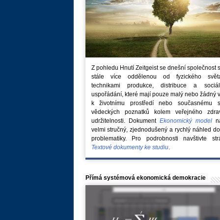
Z pohledu Hnutí Zeitgeist se dnešní společnost 
stále více oddělenou od fyzického svě
technikami produkce, distribuce a sociál
uspořádání, které mají pouze malý nebo žádný 
k životnímu prostředí nebo současnému s
vědeckých poznatků kolem veřejného zdra
udržitelnosti. Dokument
Ekonomický model
na
velmi stručný, zjednodušený a rychlý náhled do
problematiky. Pro podrobnosti navštivte str
Textové dokumenty ke studiu
.
Přímá systémová ekonomická demokracie