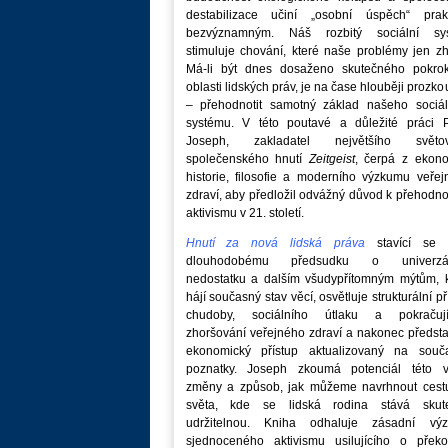
destabilizace učiní „osobní úspěch“ prakt
bezvýznamným. Náš rozbitý sociální sy
stimuluje chování, které naše problémy jen zh
Má-li být dnes dosaženo skutečného pokro
oblasti lidských práv, je na čase hlouběji prozk
– přehodnotit samotný základ našeho sociál
systému. V této poutavé a důležité práci P
Joseph, zakladatel největšího světo
společenského hnutí
Zeitgeist
, čerpá z ekono
historie, filosofie a moderního výzkumu veře
zdraví, aby předložil odvážný důvod k přehodn
aktivismu v 21. století.
Hnutí za nová lidská práva
stavící se p
dlouhodobému předsudku o univerzá
nedostatku a dalším všudypřítomným mýtům, k
hájí současný stav věcí, osvětluje strukturální př
chudoby, sociálního útlaku a pokračují
zhoršování veřejného zdraví a nakonec předst
ekonomický přístup aktualizovaný na souč
poznatky. Joseph zkoumá potenciál této v
změny a způsob, jak můžeme navrhnout cest
světa, kde se lidská rodina stává skut
udržitelnou. Kniha odhaluje zásadní vý
sjednoceného aktivismu usilujícího o překo