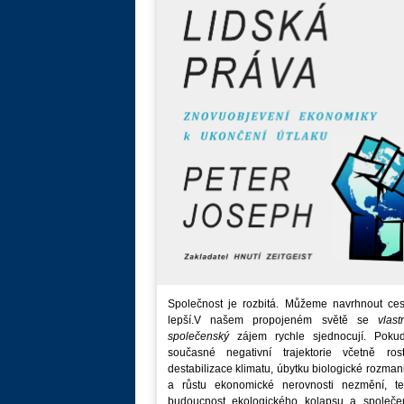
Společnost je rozbitá. Můžeme navrhnout ces
lepší.V našem propojeném světě se
vlast
společenský
zájem rychle sjednocují. Poku
současné negativní trajektorie včetně rost
destabilizace klimatu, úbytku biologické rozmani
a růstu ekonomické nerovnosti nezmění, t
budoucnost ekologického kolapsu a společe