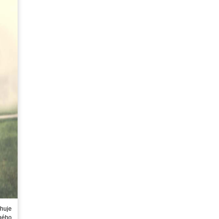
huje
ného