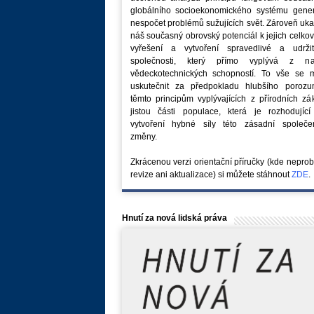
globálního socioekonomického systému generu
nespočet problémů sužujících svět. Zároveň uk
náš současný obrovský potenciál k jejich celk
vyřešení a vytvoření spravedlivé a udržit
společnosti, který přímo vyplývá z na
vědeckotechnických schopností. To vše se 
uskutečnit za předpokladu hlubšího porozu
těmto principům vyplývajících z přírodních z
jistou části populace, která je rozhodující
vytvoření hybné síly této zásadní společe
změny.
Zkrácenou verzi orientační příručky (kde nepro
revize ani aktualizace) si můžete stáhnout
ZDE
.
Hnutí za nová lidská práva