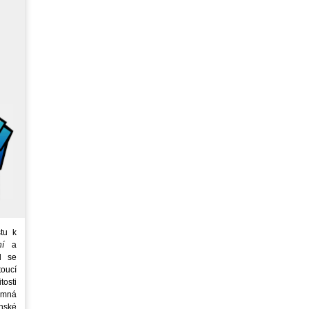
tu k
ní
a
d se
oucí
tosti
emná
nské