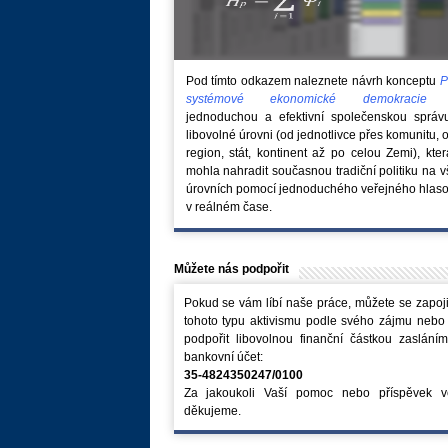
Pod tímto odkazem naleznete návrh konceptu
P
systémové ekonomické demokraci
jednoduchou a efektivní společenskou správ
libovolné úrovni (od jednotlivce přes komunitu, 
region, stát, kontinent až po celou Zemi), kte
mohla nahradit současnou tradiční politiku na 
úrovních pomocí jednoduchého veřejného hlaso
v reálném čase.
Můžete nás podpořit
Pokud se vám líbí naše práce, můžete se zapoji
tohoto typu aktivismu podle svého zájmu nebo
podpořit libovolnou finanční částkou zaslání
bankovní účet:
35-4824350247/0100
Za jakoukoli Vaší pomoc nebo příspěvek v
děkujeme.