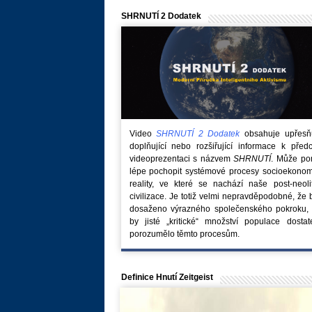
SHRNUTÍ 2 Dodatek
Video
SHRNUTÍ 2 Dodatek
obsahuje upřesňuj
doplňující nebo rozšiřující informace k před
videoprezentaci s názvem
SHRNUTÍ
. Může po
lépe pochopit systémové procesy socioekonom
reality, ve které se nachází naše post-neoli
civilizace. Je totiž velmi nepravděpodobné, že
dosaženo výrazného společenského pokroku, 
by jisté „kritické“ množství populace dostat
porozumělo těmto procesům.
Definice Hnutí Zeitgeist