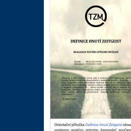
Orientační příručka
Definice Hnutí Zeitgeist
obsa
ucelenou analýzu principu fungování součas