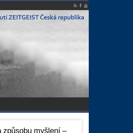
a způsobu myšlení –