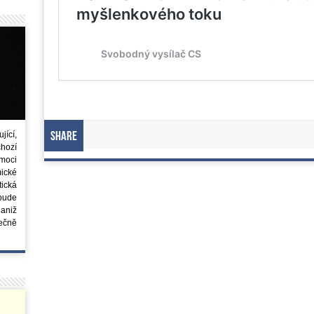
ící,
Share
chozí
moci
ické
tická
 bude
aniž
ečně