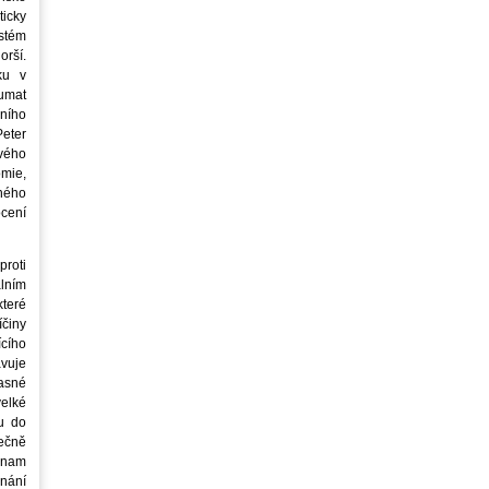
icky
stém
orší.
ku v
oumat
ního
eter
vého
mie,
jného
ocení
roti
lním
teré
íčiny
cího
avuje
asné
elké
u do
ečně
znam
nání