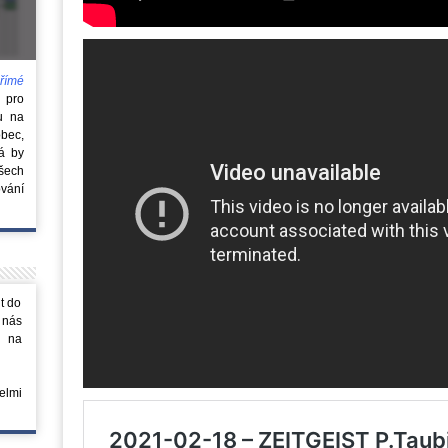
římé
e
pro
u na
obec,
rá by
všech
vání
t do
 nás
m na
elmi