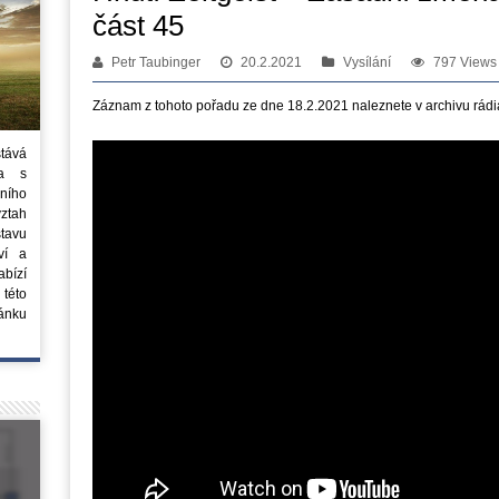
část 45
Petr Taubinger
20.2.2021
Vysílání
797 Views
Záznam z tohoto pořadu ze dne 18.2.2021 naleznete v archivu rádi
stává
ta s
ního
vztah
tavu
ví a
bízí
 této
ánku