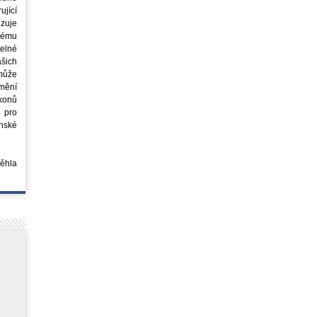
jící
azuje
ovému
elné
šich
může
mění
ákonů
 pro
nské
běhla