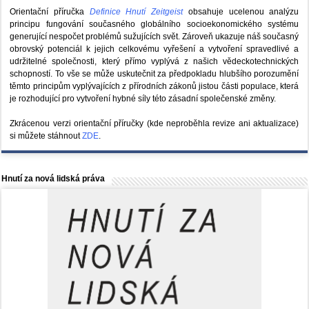
Orientační příručka
Definice Hnutí Zeitgeist
obsahuje ucelenou analýzu
principu fungování současného globálního socioekonomického systému
generující nespočet problémů sužujících svět. Zároveň ukazuje náš současný
obrovský potenciál k jejich celkovému vyřešení a vytvoření spravedlivé a
udržitelné společnosti, který přímo vyplývá z našich vědeckotechnických
schopností. To vše se může uskutečnit za předpokladu hlubšího porozumění
těmto principům vyplývajících z přírodních zákonů jistou části populace, která
je rozhodující pro vytvoření hybné síly této zásadní společenské změny.
Zkrácenou verzi orientační příručky (kde neproběhla revize ani aktualizace)
si můžete stáhnout
ZDE
.
Hnutí za nová lidská práva