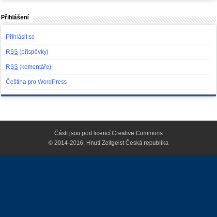
Přihlášení
Přihlásit se
RSS
(příspěvky)
RSS
(komentáře)
Čeština pro WordPress
Části jsou pod licencí
Creative Commons
© 2014-2016, Hnutí Zeitgeist Česká republika