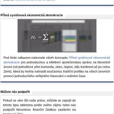
Přímá systémová ekonomická demokracie
Pod tímto odkazem naleznete návrh konceptu
Přímé systémové ekonomické
demokracie
pro jednoduchou a efektivní společenskou správu na libovolné
úrovni (od jednotlivce přes komunitu, obec, region, stát, kontinent až po celou
Zemi), která by mohla nahradit současnou tradiční politiku na všech úrovních
pomocí jednoduchého veřejného hlasování v reálném čase.
Můžete nás podpořit
Pokud se vám líbí naše práce, můžete se zapojit do
tohoto typu aktivismu podle svého zájmu nebo nás
podpořit libovolnou finanční částkou zasláním na