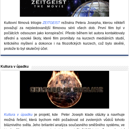
Kultovní filmová trilogie
ZEITGEIST
režiséra Petera Josepha, kterou někteří
považují za nejsledovanější filmovou sérii všech dob. První film byl v
počátcích odsouzen jako konspirační. Přesto během let autora kontaktovaly
střední a vysoké školy, které film promítaly na kurzech mediálních studií,
kritického myšlení a dokonce i na filozofických kurzech, což bylo skvělé,
protože to byl skutečný účel.
Kultura v úpadku
Kultura v úpadku
je projekt, kde Peter Joseph klade otázky a navrhuje
možná řešení, která bychom měli požadovat od zvolených vůdců tohoto
bláznivého světa. Jeho brilantní analýza současného směšného systému, ve