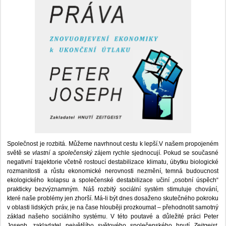
Společnost je rozbitá. Můžeme navrhnout cestu k lepší.V našem propojeném
světě se
vlastní
a
společenský
zájem rychle sjednocují. Pokud se současné
negativní trajektorie včetně rostoucí destabilizace klimatu, úbytku biologické
rozmanitosti a růstu ekonomické nerovnosti nezmění, temná budoucnost
ekologického kolapsu a společenské destabilizace učiní „osobní úspěch“
prakticky bezvýznamným. Náš rozbitý sociální systém stimuluje chování,
které naše problémy jen zhorší. Má-li být dnes dosaženo skutečného pokroku
v oblasti lidských práv, je na čase hlouběji prozkoumat – přehodnotit samotný
základ našeho sociálního systému. V této poutavé a důležité práci Peter
Joseph, zakladatel největšího světového společenského hnutí
Zeitgeist
,