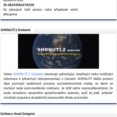
bankovní účet:
35-4824350247/0100
Za jakoukoli Vaší pomoc nebo příspěvek velmi
děkujeme.
SHRNUTÍ 2 Dodatek
Video
SHRNUTÍ 2 Dodatek
obsahuje upřesňující, doplňující nebo rozšiřující
informace k předchozí videoprezentaci s názvem
SHRNUTÍ
. Může pomoci
lépe pochopit systémové procesy socioekonomické reality, ve které se
nachází naše post-neolitická civilizace. Je totiž velmi nepravděpodobné, že
bude dosaženo výrazného společenského pokroku, aniž by jisté „kritické“
množství populace dostatečně porozumělo těmto procesům.
Definice Hnutí Zeitgeist