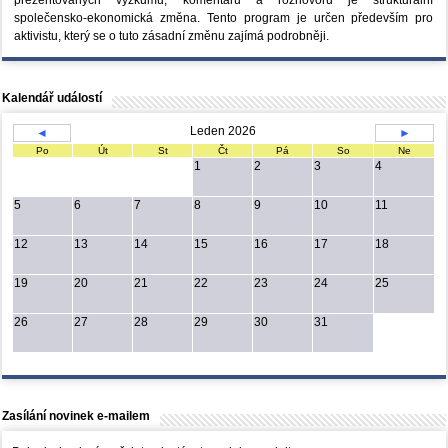
společensko-ekonomická změna. Tento program je určen především pro
aktivistu, který se o tuto zásadní změnu zajímá podrobněji.
Kalendář událostí
Leden 2026
◄
►
Po
Út
St
Čt
Pá
So
Ne
1
2
3
4
5
6
7
8
9
10
11
12
13
14
15
16
17
18
19
20
21
22
23
24
25
26
27
28
29
30
31
Zasílání novinek e-mailem