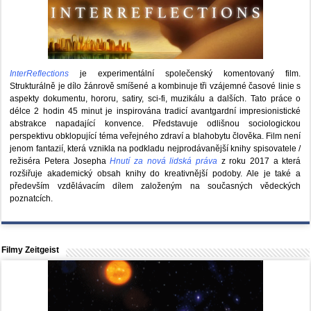
InterReflections
je experimentální společenský komentovaný film.
Strukturálně je dílo žánrově smíšené a kombinuje tři vzájemné časové linie s
aspekty dokumentu, hororu, satiry, sci-fi, muzikálu a dalších. Tato práce o
délce 2 hodin 45 minut je inspirována tradicí avantgardní impresionistické
abstrakce napadající konvence. Představuje odlišnou sociologickou
perspektivu obklopující téma veřejného zdraví a blahobytu člověka. Film není
jenom fantazií, která vznikla na podkladu nejprodávanější knihy spisovatele /
režiséra Petera Josepha
Hnutí za nová lidská práva
z roku 2017 a která
rozšiřuje akademický obsah knihy do kreativnější podoby. Ale je také a
především vzdělávacím dílem založeným na současných vědeckých
poznatcích.
Filmy Zeitgeist