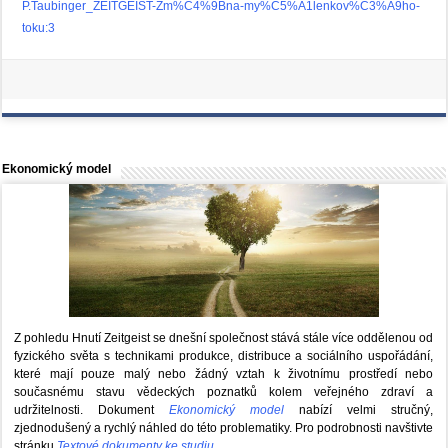
P.Taubinger_ZEITGEIST-Zm%C4%9Bna-my%C5%A1lenkov%C3%A9ho-
toku:3
Ekonomický model
Z pohledu Hnutí Zeitgeist se dnešní společnost stává stále více oddělenou od
fyzického světa s technikami produkce, distribuce a sociálního uspořádání,
které mají pouze malý nebo žádný vztah k životnímu prostředí nebo
současnému stavu vědeckých poznatků kolem veřejného zdraví a
udržitelnosti. Dokument
Ekonomický model
nabízí velmi stručný,
zjednodušený a rychlý náhled do této problematiky. Pro podrobnosti navštivte
stránku
Textové dokumenty ke studiu
.