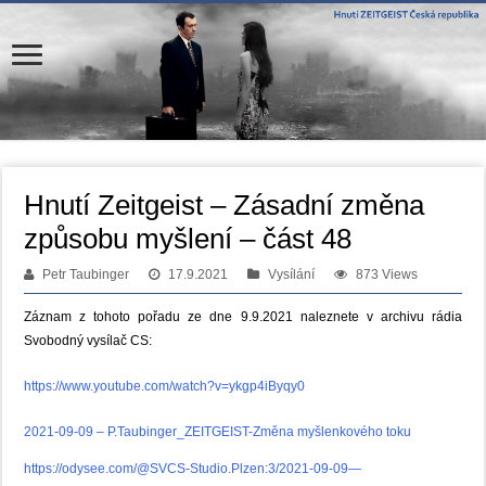
Hnutí Zeitgeist – Zásadní změna
způsobu myšlení – část 48
Petr Taubinger
17.9.2021
Vysílání
873 Views
Záznam z tohoto pořadu ze dne 9.9.2021 naleznete v archivu rádia
Svobodný vysílač CS:
https://www.youtube.com/watch?v=ykgp4iByqy0
2021-09-09 – P.Taubinger_ZEITGEIST-Změna myšlenkového toku
https://odysee.com/@SVCS-Studio.Plzen:3/2021-09-09—