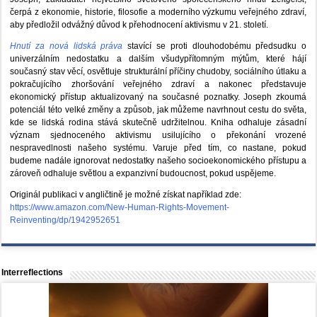
čerpá z ekonomie, historie, filosofie a moderního výzkumu veřejného zdraví,
aby předložil odvážný důvod k přehodnocení aktivismu v 21. století.
Hnutí za nová lidská práva
stavící se proti dlouhodobému předsudku o
univerzálním nedostatku a dalším všudypřítomným mýtům, které hájí
současný stav věcí, osvětluje strukturální příčiny chudoby, sociálního útlaku a
pokračujícího zhoršování veřejného zdraví a nakonec představuje
ekonomický přístup aktualizovaný na současné poznatky. Joseph zkoumá
potenciál této velké změny a způsob, jak můžeme navrhnout cestu do světa,
kde se lidská rodina stává skutečně udržitelnou. Kniha odhaluje zásadní
význam sjednoceného aktivismu usilujícího o překonání vrozené
nespravedlnosti našeho systému. Varuje před tím, co nastane, pokud
budeme nadále ignorovat nedostatky našeho socioekonomického přístupu a
zároveň odhaluje světlou a expanzivní budoucnost, pokud uspějeme.
Originál publikaci v angličtině je možné získat například zde:
https://www.amazon.com/New-Human-Rights-Movement-
Reinventing/dp/1942952651
Interreflections