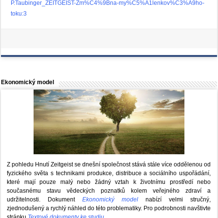
P.Taubinger_ZEITGEIST-Zm%C4%9Bna-my%C5%A1lenkov%C3%A9ho-
toku:3
Ekonomický model
Z pohledu Hnutí Zeitgeist se dnešní společnost stává stále více oddělenou od
fyzického světa s technikami produkce, distribuce a sociálního uspořádání,
které mají pouze malý nebo žádný vztah k životnímu prostředí nebo
současnému stavu vědeckých poznatků kolem veřejného zdraví a
udržitelnosti. Dokument
Ekonomický model
nabízí velmi stručný,
zjednodušený a rychlý náhled do této problematiky. Pro podrobnosti navštivte
stránku
Textové dokumenty ke studiu
.