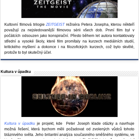
Kultovní filmová trilogie
ZEITGEIST
režiséra Petera Josepha, kterou někteří
považují za nejsledovanější filmovou sérii všech dob. První film byl v
počátcích odsouzen jako konspirační. Přesto během let autora kontaktovaly
střední a vysoké školy, které film promítaly na kurzech mediálních studií,
kritického myšlení a dokonce i na filozofických kurzech, což bylo skvělé,
protože to byl skutečný účel.
Kultura v úpadku
Kultura v úpadku
je projekt, kde Peter Joseph klade otázky a navrhuje
možná řešení, která bychom měli požadovat od zvolených vůdců tohoto
bláznivého světa. Jeho brilantní analýza současného směšného systému, ve