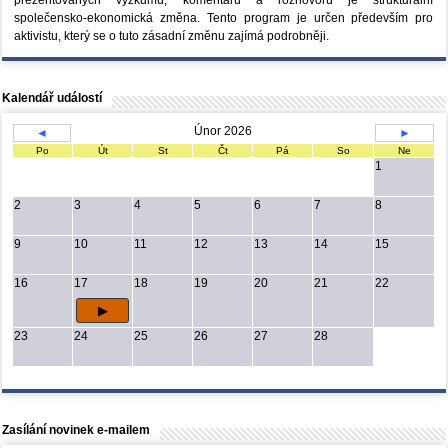
společensko-ekonomická změna. Tento program je určen především pro
aktivistu, který se o tuto zásadní změnu zajímá podrobněji.
Kalendář událostí
Únor 2026
◄
►
Po
Út
St
Čt
Pá
So
Ne
1
2
3
4
5
6
7
8
9
10
11
12
13
14
15
16
17
18
19
20
21
22
23
24
25
26
27
28
Zasílání novinek e-mailem