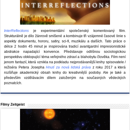
InterReflections
je experimentální společenský komentovaný film.
Strukturálně je dílo žánrově smíšené a kombinuje tři vzájemné časové linie s
aspekty dokumentu, hororu, satiry, sci-fi, muzikálu a dalších. Tato práce o
délce 2 hodin 45 minut je inspirována tradicí avantgardní impresionistické
abstrakce napadající konvence. Představuje odlišnou sociologickou
perspektivu obklopující téma veřejného zdraví a blahobytu člověka. Film není
jenom fantazií, která vznikla na podkladu nejprodávanější knihy spisovatele /
režiséra Petera Josepha
Hnutí za nová lidská práva
z roku 2017 a která
rozšiřuje akademický obsah knihy do kreativnější podoby. Ale je také a
především vzdělávacím dílem založeným na současných vědeckých
poznatcích.
Filmy Zeitgeist