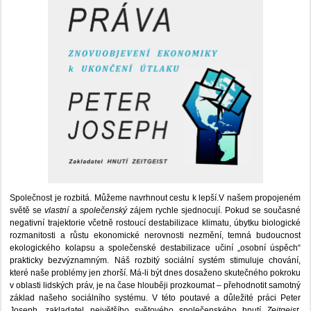
Společnost je rozbitá. Můžeme navrhnout cestu k lepší.V našem propojeném
světě se
vlastní
a
společenský
zájem rychle sjednocují. Pokud se současné
negativní trajektorie včetně rostoucí destabilizace klimatu, úbytku biologické
rozmanitosti a růstu ekonomické nerovnosti nezmění, temná budoucnost
ekologického kolapsu a společenské destabilizace učiní „osobní úspěch“
prakticky bezvýznamným. Náš rozbitý sociální systém stimuluje chování,
které naše problémy jen zhorší. Má-li být dnes dosaženo skutečného pokroku
v oblasti lidských práv, je na čase hlouběji prozkoumat – přehodnotit samotný
základ našeho sociálního systému. V této poutavé a důležité práci Peter
Joseph, zakladatel největšího světového společenského hnutí
Zeitgeist
,