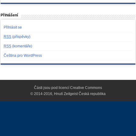
Přihlášení
Přihlásit se
RSS
(příspěvky)
RSS
(komentáře)
Čeština pro WordPress
Části jsou pod licencí
Creative Commons
© 2014-2016, Hnutí Zeitgeist Česká republika