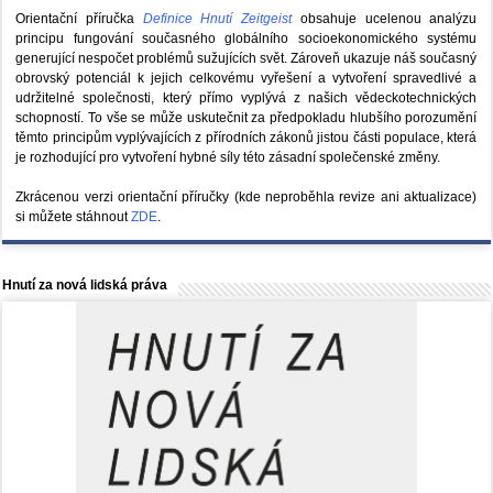
Orientační příručka
Definice Hnutí Zeitgeist
obsahuje ucelenou analýzu
principu fungování současného globálního socioekonomického systému
generující nespočet problémů sužujících svět. Zároveň ukazuje náš současný
obrovský potenciál k jejich celkovému vyřešení a vytvoření spravedlivé a
udržitelné společnosti, který přímo vyplývá z našich vědeckotechnických
schopností. To vše se může uskutečnit za předpokladu hlubšího porozumění
těmto principům vyplývajících z přírodních zákonů jistou části populace, která
je rozhodující pro vytvoření hybné síly této zásadní společenské změny.
Zkrácenou verzi orientační příručky (kde neproběhla revize ani aktualizace)
si můžete stáhnout
ZDE
.
Hnutí za nová lidská práva