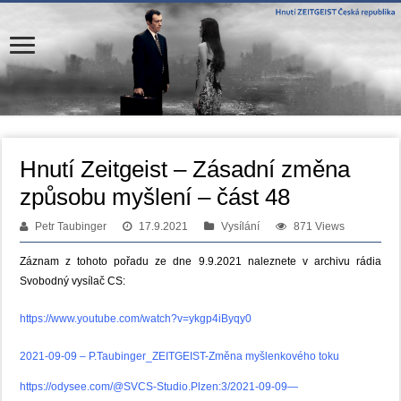
Hnutí Zeitgeist – Zásadní změna
způsobu myšlení – část 48
Petr Taubinger
17.9.2021
Vysílání
871 Views
Záznam z tohoto pořadu ze dne 9.9.2021 naleznete v archivu rádia
Svobodný vysílač CS:
https://www.youtube.com/watch?v=ykgp4iByqy0
2021-09-09 – P.Taubinger_ZEITGEIST-Změna myšlenkového toku
https://odysee.com/@SVCS-Studio.Plzen:3/2021-09-09—