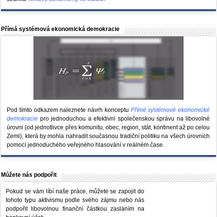
Přímá systémová ekonomická demokracie
Pod tímto odkazem naleznete návrh konceptu
Přímé systémové ekonomické
demokracie
pro jednoduchou a efektivní společenskou správu na libovolné
úrovni (od jednotlivce přes komunitu, obec, region, stát, kontinent až po celou
Zemi), která by mohla nahradit současnou tradiční politiku na všech úrovních
pomocí jednoduchého veřejného hlasování v reálném čase.
Můžete nás podpořit
Pokud se vám líbí naše práce, můžete se zapojit do
tohoto typu aktivismu podle svého zájmu nebo nás
podpořit libovolnou finanční částkou zasláním na