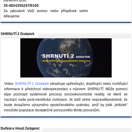
bankovní účet:
35-4824350247/0100
Za jakoukoli Vaší pomoc nebo příspěvek velmi
děkujeme.
SHRNUTÍ 2 Dodatek
Video
SHRNUTÍ 2 Dodatek
obsahuje upřesňující, doplňující nebo rozšiřující
informace k předchozí videoprezentaci s názvem
SHRNUTÍ
. Může pomoci
lépe pochopit systémové procesy socioekonomické reality, ve které se
nachází naše post-neolitická civilizace. Je totiž velmi nepravděpodobné, že
bude dosaženo výrazného společenského pokroku, aniž by jisté „kritické“
množství populace dostatečně porozumělo těmto procesům.
Definice Hnutí Zeitgeist