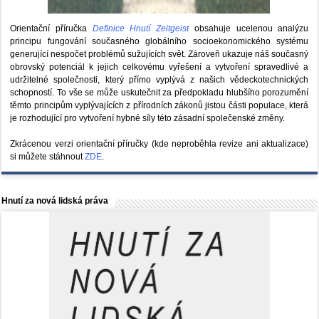
Orientační příručka
Definice Hnutí Zeitgeist
obsahuje ucelenou analýzu
principu fungování současného globálního socioekonomického systému
generující nespočet problémů sužujících svět. Zároveň ukazuje náš současný
obrovský potenciál k jejich celkovému vyřešení a vytvoření spravedlivé a
udržitelné společnosti, který přímo vyplývá z našich vědeckotechnických
schopností. To vše se může uskutečnit za předpokladu hlubšího porozumění
těmto principům vyplývajících z přírodních zákonů jistou části populace, která
je rozhodující pro vytvoření hybné síly této zásadní společenské změny.
Zkrácenou verzi orientační příručky (kde neproběhla revize ani aktualizace)
si můžete stáhnout
ZDE
.
Hnutí za nová lidská práva