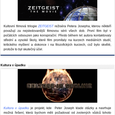
Kultovní filmová trilogie
ZEITGEIST
režiséra Petera Josepha, kterou někteří
považují za nejsledovanější filmovou sérii všech dob. První film byl v
počátcích odsouzen jako konspirační. Přesto během let autora kontaktovaly
střední a vysoké školy, které film promítaly na kurzech mediálních studií,
kritického myšlení a dokonce i na filozofických kurzech, což bylo skvělé,
protože to byl skutečný účel.
Kultura v úpadku
Kultura v úpadku
je projekt, kde Peter Joseph klade otázky a navrhuje
možná řešení, která bychom měli požadovat od zvolených vůdců tohoto