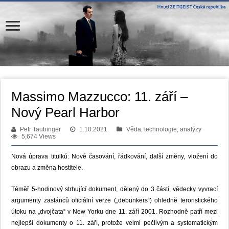
Massimo Mazzucco: 11. září –
Nový Pearl Harbor
Petr Taubinger
1.10.2021
Věda, technologie, analýzy
5,674 Views
Nová úprava titulků: Nové časování, řádkování, další změny, vložení do
obrazu a změna hostitele.
Téměř 5-hodinový strhující dokument, dělený do 3 částí, vědecky vyvrací
argumenty zastánců oficiální verze („debunkers“) ohledně teroristického
útoku na „dvojčata“ v New Yorku dne 11. září 2001. Rozhodně patří mezi
nejlepší dokumenty o 11. září, protože velmi pečlivým a systematickým