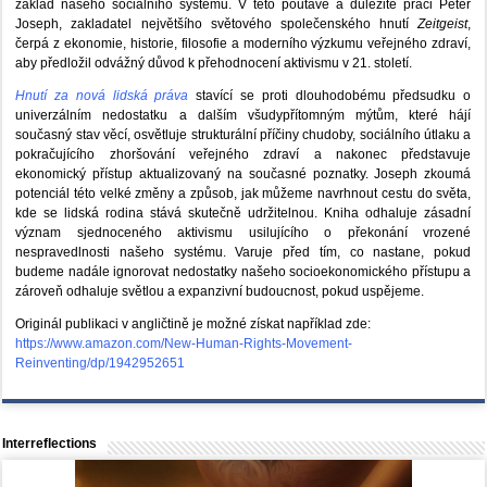
základ našeho sociálního systému. V této poutavé a důležité práci Peter
Joseph, zakladatel největšího světového společenského hnutí
Zeitgeist
,
čerpá z ekonomie, historie, filosofie a moderního výzkumu veřejného zdraví,
aby předložil odvážný důvod k přehodnocení aktivismu v 21. století.
Hnutí za nová lidská práva
stavící se proti dlouhodobému předsudku o
univerzálním nedostatku a dalším všudypřítomným mýtům, které hájí
současný stav věcí, osvětluje strukturální příčiny chudoby, sociálního útlaku a
pokračujícího zhoršování veřejného zdraví a nakonec představuje
ekonomický přístup aktualizovaný na současné poznatky. Joseph zkoumá
potenciál této velké změny a způsob, jak můžeme navrhnout cestu do světa,
kde se lidská rodina stává skutečně udržitelnou. Kniha odhaluje zásadní
význam sjednoceného aktivismu usilujícího o překonání vrozené
nespravedlnosti našeho systému. Varuje před tím, co nastane, pokud
budeme nadále ignorovat nedostatky našeho socioekonomického přístupu a
zároveň odhaluje světlou a expanzivní budoucnost, pokud uspějeme.
Originál publikaci v angličtině je možné získat například zde:
https://www.amazon.com/New-Human-Rights-Movement-
Reinventing/dp/1942952651
Interreflections