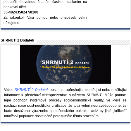
podpořit libovolnou finanční částkou zasláním na
bankovní účet:
35-4824350247/0100
Za jakoukoli Vaší pomoc nebo příspěvek velmi
děkujeme.
SHRNUTÍ 2 Dodatek
Video
SHRNUTÍ 2 Dodatek
obsahuje upřesňující, doplňující nebo rozšiřující
informace k předchozí videoprezentaci s názvem
SHRNUTÍ
. Může pomoci
lépe pochopit systémové procesy socioekonomické reality, ve které se
nachází naše post-neolitická civilizace. Je totiž velmi nepravděpodobné, že
bude dosaženo výrazného společenského pokroku, aniž by jisté „kritické“
množství populace dostatečně porozumělo těmto procesům.