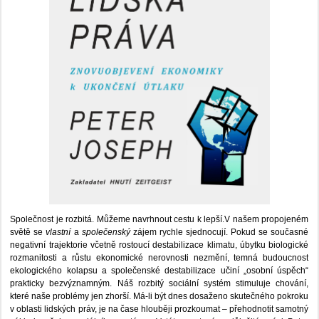
Společnost je rozbitá. Můžeme navrhnout cestu k lepší.V našem propojeném
světě se
vlastní
a
společenský
zájem rychle sjednocují. Pokud se současné
negativní trajektorie včetně rostoucí destabilizace klimatu, úbytku biologické
rozmanitosti a růstu ekonomické nerovnosti nezmění, temná budoucnost
ekologického kolapsu a společenské destabilizace učiní „osobní úspěch“
prakticky bezvýznamným. Náš rozbitý sociální systém stimuluje chování,
které naše problémy jen zhorší. Má-li být dnes dosaženo skutečného pokroku
v oblasti lidských práv, je na čase hlouběji prozkoumat – přehodnotit samotný