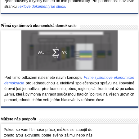
zjednodušený a rychlý náhled do této problematiky. Pro podrobnosti navštivte
stránku
Textové dokumenty ke studiu
.
Přímá systémová ekonomická demokracie
Pod tímto odkazem naleznete návrh konceptu
Přímé systémové ekonomické
demokracie
pro jednoduchou a efektivní společenskou správu na libovolné
úrovni (od jednotlivce přes komunitu, obec, region, stát, kontinent až po celou
Zemi), která by mohla nahradit současnou tradiční politiku na všech úrovních
pomocí jednoduchého veřejného hlasování v reálném čase.
Můžete nás podpořit
Pokud se vám líbí naše práce, můžete se zapojit do
tohoto typu aktivismu podle svého zájmu nebo nás