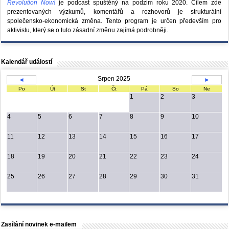
Revolution Now!
je podcast spuštěný na podzim roku 2020.
Cílem zde
prezentovaných výzkumů, komentářů a rozhovorů je strukturální
společensko-ekonomická změna. Tento program je určen především pro
aktivistu, který se o tuto zásadní změnu zajímá podrobněji.
Kalendář událostí
Srpen 2025
◄
►
Po
Út
St
Čt
Pá
So
Ne
1
2
3
4
5
6
7
8
9
10
11
12
13
14
15
16
17
18
19
20
21
22
23
24
25
26
27
28
29
30
31
Zasílání novinek e-mailem