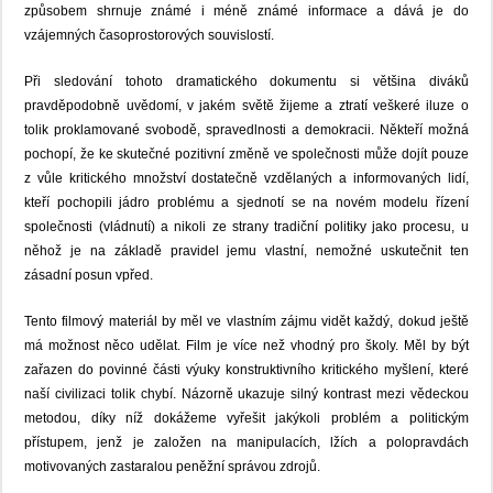
způsobem shrnuje známé i méně známé informace a dává je do
vzájemných časoprostorových souvislostí.
Při sledování tohoto dramatického dokumentu si většina diváků
pravděpodobně uvědomí, v jakém světě žijeme a ztratí veškeré iluze o
tolik proklamované svobodě, spravedlnosti a demokracii. Někteří možná
pochopí, že ke skutečné pozitivní změně ve společnosti může dojít pouze
z vůle kritického množství dostatečně vzdělaných a informovaných lidí,
kteří pochopili jádro problému a sjednotí se na novém modelu řízení
společnosti (vládnutí) a nikoli ze strany tradiční politiky jako procesu, u
něhož je na základě pravidel jemu vlastní, nemožné uskutečnit ten
zásadní posun vpřed.
Tento filmový materiál by měl ve vlastním zájmu vidět každý, dokud ještě
má možnost něco udělat. Film je více než vhodný pro školy. Měl by být
zařazen do povinné části výuky konstruktivního kritického myšlení, které
naší civilizaci tolik chybí. Názorně ukazuje silný kontrast mezi vědeckou
metodou, díky níž dokážeme vyřešit jakýkoli problém a politickým
přístupem, jenž je založen na manipulacích, lžích a polopravdách
motivovaných zastaralou peněžní správou zdrojů.