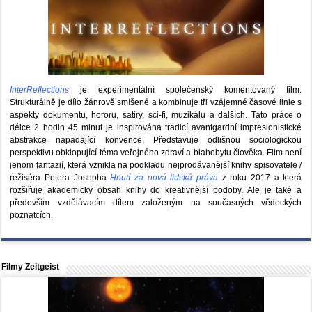
InterReflections
je experimentální společenský komentovaný film.
Strukturálně je dílo žánrově smíšené a kombinuje tři vzájemné časové linie s
aspekty dokumentu, hororu, satiry, sci-fi, muzikálu a dalších. Tato práce o
délce 2 hodin 45 minut je inspirována tradicí avantgardní impresionistické
abstrakce napadající konvence. Představuje odlišnou sociologickou
perspektivu obklopující téma veřejného zdraví a blahobytu člověka. Film není
jenom fantazií, která vznikla na podkladu nejprodávanější knihy spisovatele /
režiséra Petera Josepha
Hnutí za nová lidská práva
z roku 2017 a která
rozšiřuje akademický obsah knihy do kreativnější podoby. Ale je také a
především vzdělávacím dílem založeným na současných vědeckých
poznatcích.
Filmy Zeitgeist