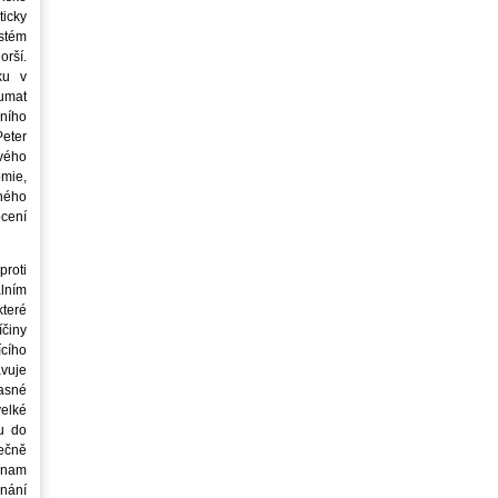
icky
stém
orší.
ku v
oumat
ního
eter
vého
mie,
jného
ocení
roti
lním
teré
íčiny
cího
avuje
asné
elké
u do
ečně
znam
nání