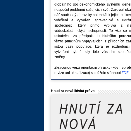
globálního socioekonomického systému generu
nespočet problémů sužujících svět. Zároveň uk
náš současný obrovský potenciál k jejich celk
vyřešení a vytvoření spravedlivé a udržit
společnosti, který přímo vyplývá z na
vědeckotechnických schopností. To vše se 
uskutečnit za předpokladu hlubšího porozu
těmto principům vyplývajících z přírodních z
jistou části populace, která je rozhodující
vytvoření hybné síly této zásadní společe
změny.
Zkrácenou verzi orientační příručky (kde nepro
revize ani aktualizace) si můžete stáhnout
ZDE
.
Hnutí za nová lidská práva