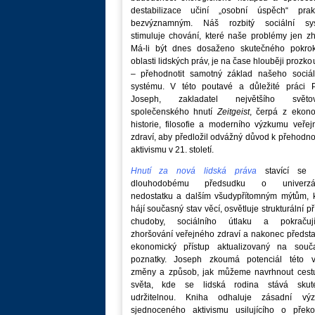
destabilizace učiní „osobní úspěch“ prakt
bezvýznamným. Náš rozbitý sociální sy
stimuluje chování, které naše problémy jen zh
Má-li být dnes dosaženo skutečného pokro
oblasti lidských práv, je na čase hlouběji prozk
– přehodnotit samotný základ našeho sociál
systému. V této poutavé a důležité práci P
Joseph, zakladatel největšího světo
společenského hnutí
Zeitgeist
, čerpá z ekono
historie, filosofie a moderního výzkumu veře
zdraví, aby předložil odvážný důvod k přehodn
aktivismu v 21. století.
Hnutí za nová lidská práva
stavící se p
dlouhodobému předsudku o univerzá
nedostatku a dalším všudypřítomným mýtům, k
hájí současný stav věcí, osvětluje strukturální př
chudoby, sociálního útlaku a pokračují
zhoršování veřejného zdraví a nakonec předst
ekonomický přístup aktualizovaný na souč
poznatky. Joseph zkoumá potenciál této v
změny a způsob, jak můžeme navrhnout cest
světa, kde se lidská rodina stává skut
udržitelnou. Kniha odhaluje zásadní vý
sjednoceného aktivismu usilujícího o překo