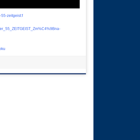
5-zeitgeist:f
binger_55_ZEITGEIST_Zm%C4%9Bna-
oku