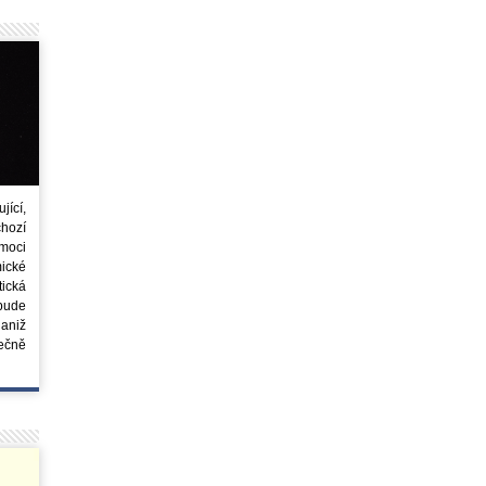
ící,
chozí
moci
ické
tická
 bude
aniž
ečně