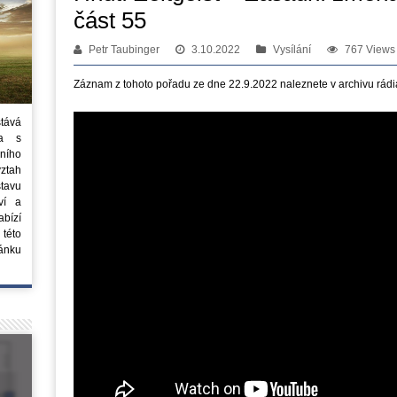
část 55
Petr Taubinger
3.10.2022
Vysílání
767 Views
Záznam z tohoto pořadu ze dne 22.9.2022 naleznete v archivu rádi
stává
ta s
ního
vztah
tavu
ví a
bízí
 této
ánku