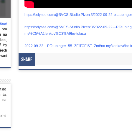
https://odysee.com/@SVCS-Studio.Plzen:3/2022-09-22-p.taubinger-5
římé
https://odysee.com/@SVCS-Studio.Plzen:3/2022-09-22—P.Tau
e
pro
my%C5%A1lenkov%C3%A9ho-toku:a
u na
obec,
rá by
2022-09-22 – P.Taubinger_55_ZEITGEIST_Změna myšlenkového t
všech
vání
Share
t do
 nás
m na
elmi