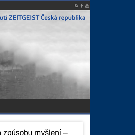
a způsobu myšlení –