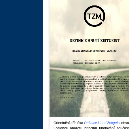
Orientační příručka
Definice Hnutí Zeitgeist
obsa
ucelenou analýzu principu fungování součas