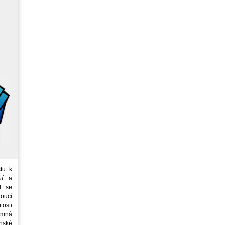
tu k
ní
a
d se
oucí
tosti
emná
nské