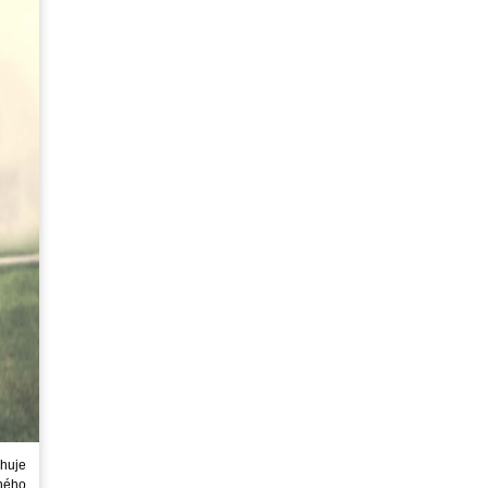
huje
ného