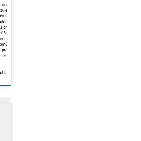
jící
azuje
ovému
elné
šich
může
mění
ákonů
 pro
nské
běhla