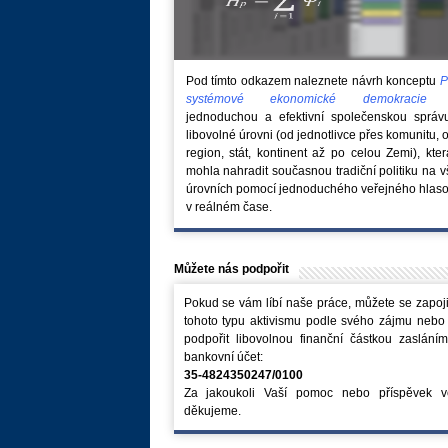
Pod tímto odkazem naleznete návrh konceptu
P
systémové ekonomické demokraci
jednoduchou a efektivní společenskou správ
libovolné úrovni (od jednotlivce přes komunitu, 
region, stát, kontinent až po celou Zemi), kte
mohla nahradit současnou tradiční politiku na 
úrovních pomocí jednoduchého veřejného hlaso
v reálném čase.
Můžete nás podpořit
Pokud se vám líbí naše práce, můžete se zapoji
tohoto typu aktivismu podle svého zájmu nebo
podpořit libovolnou finanční částkou zaslání
bankovní účet:
35-4824350247/0100
Za jakoukoli Vaší pomoc nebo příspěvek v
děkujeme.