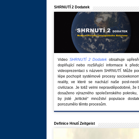
SHRNUTÍ 2 Dodatek
Video
SHRNUTÍ 2 Dodatek
obsahuje upřesňuj
doplňující nebo rozšiřující informace k před
videoprezentaci s názvem
SHRNUTÍ
. Může po
lépe pochopit systémové procesy socioekonom
reality, ve které se nachází naše post-neoli
civilizace. Je totiž velmi nepravděpodobné, že
dosaženo výrazného společenského pokroku, 
by jisté „kritické“ množství populace dostat
porozumělo těmto procesům.
Definice Hnutí Zeitgeist