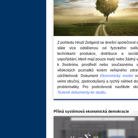
Z pohledu Hnutí Zeitgeist se dnešní společnost 
stále více oddělenou od fyzického svě
technikami produkce, distribuce a sociál
uspořádání, které mají pouze malý nebo žádný 
k životnímu prostředí nebo současnému s
vědeckých poznatků kolem veřejného zdra
udržitelnosti. Dokument
Ekonomický model
na
velmi stručný, zjednodušený a rychlý náhled do
problematiky. Pro podrobnosti navštivte str
Textové dokumenty ke studiu
.
Přímá systémová ekonomická demokracie