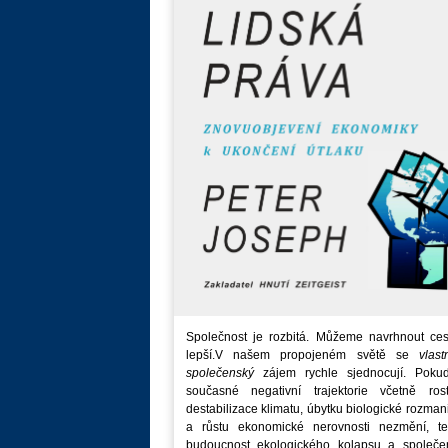
Společnost je rozbitá. Můžeme navrhnout ces
lepší.V našem propojeném světě se
vlast
společenský
zájem rychle sjednocují. Poku
současné negativní trajektorie včetně rost
destabilizace klimatu, úbytku biologické rozmani
a růstu ekonomické nerovnosti nezmění, t
budoucnost ekologického kolapsu a společe