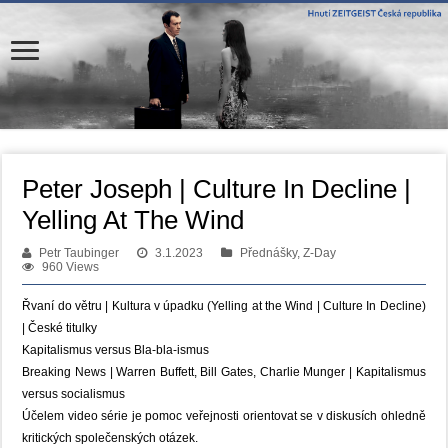
Peter Joseph | Culture In Decline |
Yelling At The Wind
Petr Taubinger
3.1.2023
Přednášky, Z-Day
960 Views
Řvaní do větru | Kultura v úpadku (Yelling at the Wind | Culture In Decline)
| České titulky
Kapitalismus versus Bla-bla-ismus
Breaking News | Warren Buffett, Bill Gates, Charlie Munger | Kapitalismus
versus socialismus
Účelem video série je pomoc veřejnosti orientovat se v diskusích ohledně
kritických společenských otázek.