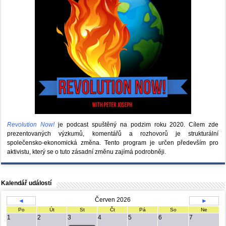
Revolution Now!
je podcast spuštěný na podzim roku 2020.
Cílem zde
prezentovaných výzkumů, komentářů a rozhovorů je strukturální
společensko-ekonomická změna. Tento program je určen především pro
aktivistu, který se o tuto zásadní změnu zajímá podrobněji.
Kalendář událostí
Červen 2026
◄
►
Po
Út
St
Čt
Pá
So
Ne
1
2
3
4
5
6
7