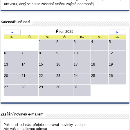
aktivistu, který se o tuto zásadní změnu zajímá podrobněji.
Kalendář událostí
Říjen 2025
◄
►
Po
Út
St
Čt
Pá
So
Ne
1
2
3
4
5
6
7
8
9
10
11
12
13
14
15
16
17
18
19
20
21
22
23
24
25
26
27
28
29
30
31
Zasílání novinek e-mailem
Pokud si od nás přejete dostávat novinky, zadejte
zde vaši e-mailovou adresu: