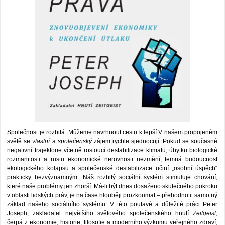
Společnost je rozbitá. Můžeme navrhnout cestu k lepší.V našem propojeném
světě se
vlastní
a
společenský
zájem rychle sjednocují. Pokud se současné
negativní trajektorie včetně rostoucí destabilizace klimatu, úbytku biologické
rozmanitosti a růstu ekonomické nerovnosti nezmění, temná budoucnost
ekologického kolapsu a společenské destabilizace učiní „osobní úspěch“
prakticky bezvýznamným. Náš rozbitý sociální systém stimuluje chování,
které naše problémy jen zhorší. Má-li být dnes dosaženo skutečného pokroku
v oblasti lidských práv, je na čase hlouběji prozkoumat – přehodnotit samotný
základ našeho sociálního systému. V této poutavé a důležité práci Peter
Joseph, zakladatel největšího světového společenského hnutí
Zeitgeist
,
čerpá z ekonomie, historie, filosofie a moderního výzkumu veřejného zdraví,