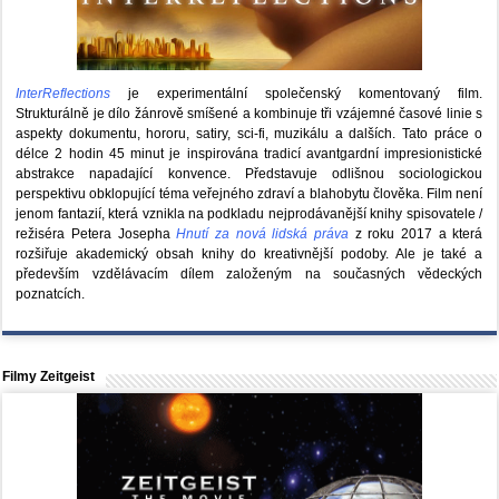
InterReflections
je experimentální společenský komentovaný film.
Strukturálně je dílo žánrově smíšené a kombinuje tři vzájemné časové linie s
aspekty dokumentu, hororu, satiry, sci-fi, muzikálu a dalších. Tato práce o
délce 2 hodin 45 minut je inspirována tradicí avantgardní impresionistické
abstrakce napadající konvence. Představuje odlišnou sociologickou
perspektivu obklopující téma veřejného zdraví a blahobytu člověka. Film není
jenom fantazií, která vznikla na podkladu nejprodávanější knihy spisovatele /
režiséra Petera Josepha
Hnutí za nová lidská práva
z roku 2017 a která
rozšiřuje akademický obsah knihy do kreativnější podoby. Ale je také a
především vzdělávacím dílem založeným na současných vědeckých
poznatcích.
Filmy Zeitgeist