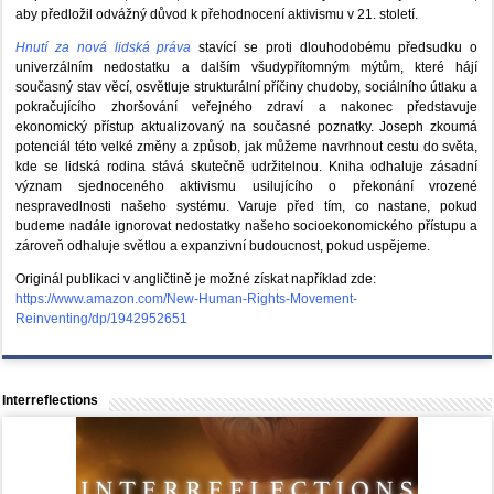
aby předložil odvážný důvod k přehodnocení aktivismu v 21. století.
Hnutí za nová lidská práva
stavící se proti dlouhodobému předsudku o
univerzálním nedostatku a dalším všudypřítomným mýtům, které hájí
současný stav věcí, osvětluje strukturální příčiny chudoby, sociálního útlaku a
pokračujícího zhoršování veřejného zdraví a nakonec představuje
ekonomický přístup aktualizovaný na současné poznatky. Joseph zkoumá
potenciál této velké změny a způsob, jak můžeme navrhnout cestu do světa,
kde se lidská rodina stává skutečně udržitelnou. Kniha odhaluje zásadní
význam sjednoceného aktivismu usilujícího o překonání vrozené
nespravedlnosti našeho systému. Varuje před tím, co nastane, pokud
budeme nadále ignorovat nedostatky našeho socioekonomického přístupu a
zároveň odhaluje světlou a expanzivní budoucnost, pokud uspějeme.
Originál publikaci v angličtině je možné získat například zde:
https://www.amazon.com/New-Human-Rights-Movement-
Reinventing/dp/1942952651
Interreflections