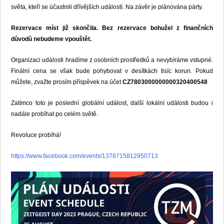
světa, kteří se účastnili dřívějších událostí. Na závěr je plánována párty.
Rezervace míst již skončila. Bez rezervace bohužel z finančních
důvodů nebudeme vpouštět.
Organizaci události hradíme z osobních prostředků a nevybíráme vstupné.
Finální cena se však bude pohybovat v desítkách tisíc korun. Pokud
můžete, zvažte prosím příspěvek na účet
CZ7803000000000320400548
Zatímco toto je poslední globální událost, další lokální události budou i
nadále probíhat po celém světě.
Revoluce probíhá!
https://www.facebook.com/events/1378715812950713