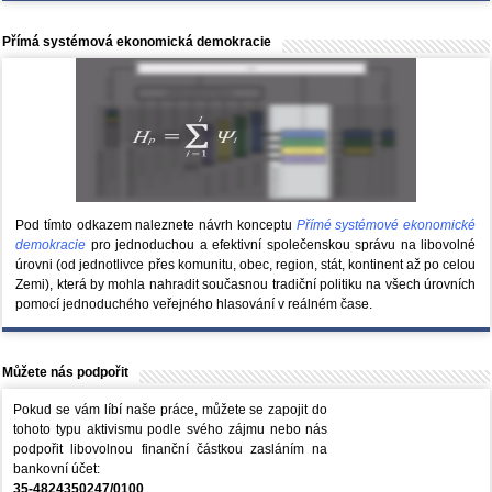
Přímá systémová ekonomická demokracie
Pod tímto odkazem naleznete návrh konceptu
Přímé systémové ekonomické
demokracie
pro jednoduchou a efektivní společenskou správu na libovolné
úrovni (od jednotlivce přes komunitu, obec, region, stát, kontinent až po celou
Zemi), která by mohla nahradit současnou tradiční politiku na všech úrovních
pomocí jednoduchého veřejného hlasování v reálném čase.
Můžete nás podpořit
Pokud se vám líbí naše práce, můžete se zapojit do
tohoto typu aktivismu podle svého zájmu nebo nás
podpořit libovolnou finanční částkou zasláním na
bankovní účet:
35-4824350247/0100