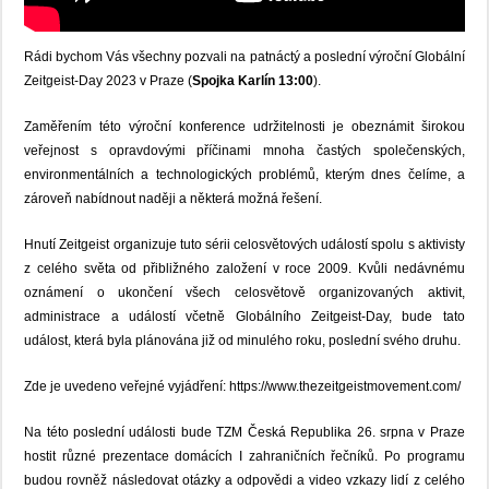
Rádi bychom Vás všechny pozvali na patnáctý a poslední výroční Globální
Zeitgeist-Day 2023 v Praze (
Spojka Karlín 13:00
).
Zaměřením této výroční konference udržitelnosti je obeznámit širokou
veřejnost s opravdovými příčinami mnoha častých společenských,
environmentálních a technologických problémů, kterým dnes čelíme, a
zároveň nabídnout naději a některá možná řešení.
Hnutí Zeitgeist organizuje tuto sérii celosvětových událostí spolu s aktivisty
z celého světa od přibližného založení v roce 2009. Kvůli nedávnému
oznámení o ukončení všech celosvětově organizovaných aktivit,
administrace a událostí včetně Globálního Zeitgeist-Day, bude tato
událost, která byla plánována již od minulého roku, poslední svého druhu.
Zde je uvedeno veřejné vyjádření: https://www.thezeitgeistmovement.com/
Na této poslední události bude TZM Česká Republika 26. srpna v Praze
hostit různé prezentace domácích I zahraničních řečníků. Po programu
budou rovněž následovat otázky a odpovědi a video vzkazy lidí z celého