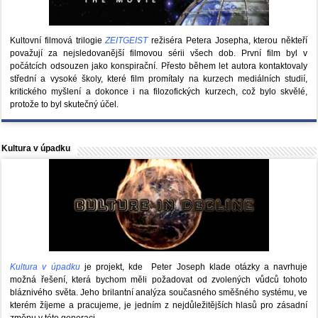
Kultovní filmová trilogie
ZEITGEIST
režiséra Petera Josepha, kterou někteří
považují za nejsledovanější filmovou sérii všech dob. První film byl v
počátcích odsouzen jako konspirační. Přesto během let autora kontaktovaly
střední a vysoké školy, které film promítaly na kurzech mediálních studií,
kritického myšlení a dokonce i na filozofických kurzech, což bylo skvělé,
protože to byl skutečný účel.
Kultura v úpadku
Kultura v úpadku
je projekt, kde Peter Joseph klade otázky a navrhuje
možná řešení, která bychom měli požadovat od zvolených vůdců tohoto
bláznivého světa. Jeho brilantní analýza současného směšného systému, ve
kterém žíjeme a pracujeme, je jedním z nejdůležitějších hlasů pro zásadní
změnu v této generaci.