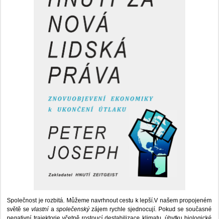
Společnost je rozbitá. Můžeme navrhnout cestu k lepší.V našem propojeném
světě se
vlastní
a
společenský
zájem rychle sjednocují. Pokud se současné
negativní trajektorie včetně rostoucí destabilizace klimatu, úbytku biologické