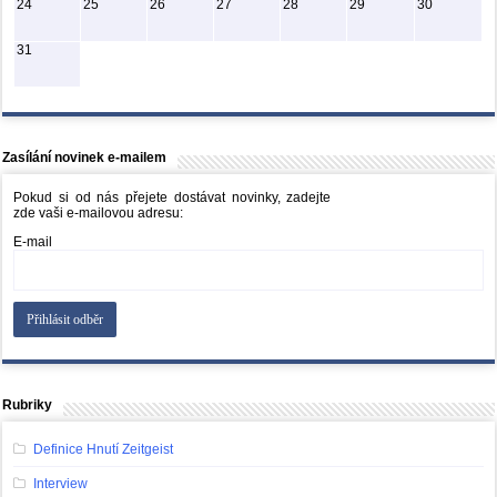
24
25
26
27
28
29
30
31
Zasílání novinek e-mailem
Pokud si od nás přejete dostávat novinky, zadejte
zde vaši e-mailovou adresu:
E-mail
Rubriky
Definice Hnutí Zeitgeist
Interview