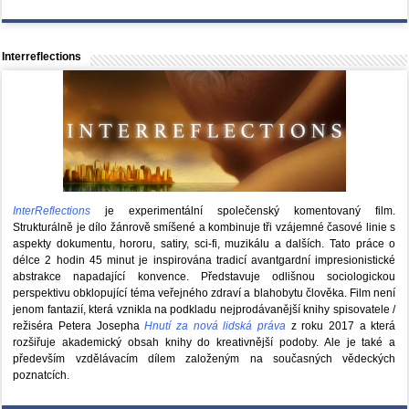
Interreflections
InterReflections
je experimentální společenský komentovaný film.
Strukturálně je dílo žánrově smíšené a kombinuje tři vzájemné časové linie s
aspekty dokumentu, hororu, satiry, sci-fi, muzikálu a dalších. Tato práce o
délce 2 hodin 45 minut je inspirována tradicí avantgardní impresionistické
abstrakce napadající konvence. Představuje odlišnou sociologickou
perspektivu obklopující téma veřejného zdraví a blahobytu člověka. Film není
jenom fantazií, která vznikla na podkladu nejprodávanější knihy spisovatele /
režiséra Petera Josepha
Hnutí za nová lidská práva
z roku 2017 a která
rozšiřuje akademický obsah knihy do kreativnější podoby. Ale je také a
především vzdělávacím dílem založeným na současných vědeckých
poznatcích.