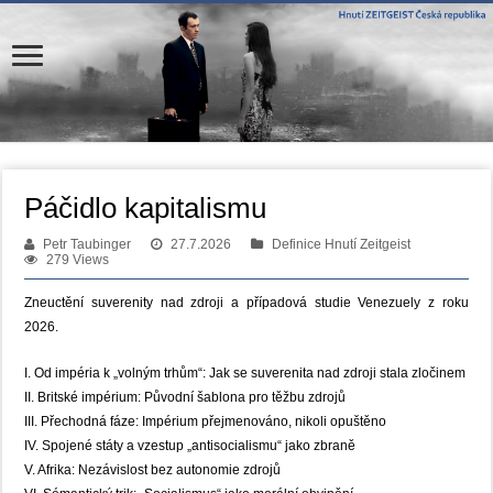
Páčidlo kapitalismu
Petr Taubinger
27.7.2026
Definice Hnutí Zeitgeist
279 Views
Zneuctění suverenity nad zdroji a případová studie Venezuely z roku
2026.
I. Od impéria k „volným trhům“: Jak se suverenita nad zdroji stala zločinem
II. Britské impérium: Původní šablona pro těžbu zdrojů
III. Přechodná fáze: Impérium přejmenováno, nikoli opuštěno
IV. Spojené státy a vzestup „antisocialismu“ jako zbraně
V. Afrika: Nezávislost bez autonomie zdrojů