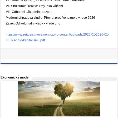
VI. Sémantický trik: „Socialismus“ jako morální obvinění
VII. Strukturální realita: Trhy jako válčení
VIII. Odhalení základního rozporu
Moderní případová studie: Převrat proti Venezuele v roce 2026
Závěr: Od koloniální vlády k vládě trhu
https://www.zeitgeistmovement.cz/wp-content/uploads/2026/01/2026-01-
06_Páčidlo-kapitalismu.pdf
Ekonomický model