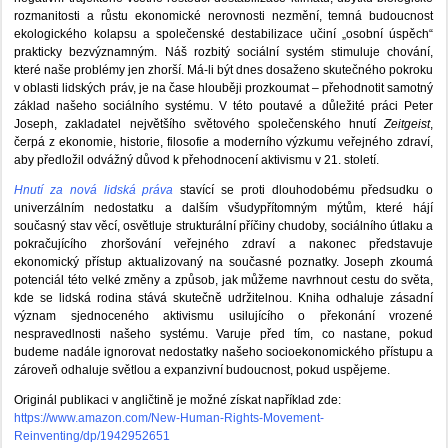
rozmanitosti a růstu ekonomické nerovnosti nezmění, temná budoucnost
ekologického kolapsu a společenské destabilizace učiní „osobní úspěch“
prakticky bezvýznamným. Náš rozbitý sociální systém stimuluje chování,
které naše problémy jen zhorší. Má-li být dnes dosaženo skutečného pokroku
v oblasti lidských práv, je na čase hlouběji prozkoumat – přehodnotit samotný
základ našeho sociálního systému. V této poutavé a důležité práci Peter
Joseph, zakladatel největšího světového společenského hnutí
Zeitgeist
,
čerpá z ekonomie, historie, filosofie a moderního výzkumu veřejného zdraví,
aby předložil odvážný důvod k přehodnocení aktivismu v 21. století.
Hnutí za nová lidská práva
stavící se proti dlouhodobému předsudku o
univerzálním nedostatku a dalším všudypřítomným mýtům, které hájí
současný stav věcí, osvětluje strukturální příčiny chudoby, sociálního útlaku a
pokračujícího zhoršování veřejného zdraví a nakonec představuje
ekonomický přístup aktualizovaný na současné poznatky. Joseph zkoumá
potenciál této velké změny a způsob, jak můžeme navrhnout cestu do světa,
kde se lidská rodina stává skutečně udržitelnou. Kniha odhaluje zásadní
význam sjednoceného aktivismu usilujícího o překonání vrozené
nespravedlnosti našeho systému. Varuje před tím, co nastane, pokud
budeme nadále ignorovat nedostatky našeho socioekonomického přístupu a
zároveň odhaluje světlou a expanzivní budoucnost, pokud uspějeme.
Originál publikaci v angličtině je možné získat například zde:
https://www.amazon.com/New-Human-Rights-Movement-
Reinventing/dp/1942952651