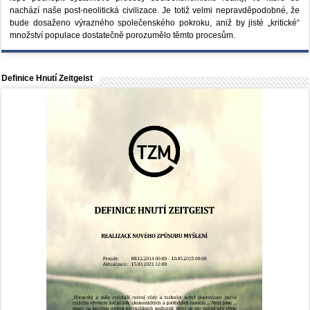
nachází naše post-neolitická civilizace. Je totiž velmi nepravděpodobné, že
bude dosaženo výrazného společenského pokroku, aniž by jisté „kritické“
množství populace dostatečně porozumělo těmto procesům.
Definice Hnutí Zeitgeist