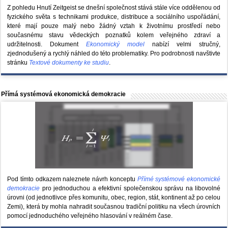
Z pohledu Hnutí Zeitgeist se dnešní společnost stává stále více oddělenou od
fyzického světa s technikami produkce, distribuce a sociálního uspořádání,
které mají pouze malý nebo žádný vztah k životnímu prostředí nebo
současnému stavu vědeckých poznatků kolem veřejného zdraví a
udržitelnosti. Dokument
Ekonomický model
nabízí velmi stručný,
zjednodušený a rychlý náhled do této problematiky. Pro podrobnosti navštivte
stránku
Textové dokumenty ke studiu
.
Přímá systémová ekonomická demokracie
Pod tímto odkazem naleznete návrh konceptu
Přímé systémové ekonomické
demokracie
pro jednoduchou a efektivní společenskou správu na libovolné
úrovni (od jednotlivce přes komunitu, obec, region, stát, kontinent až po celou
Zemi), která by mohla nahradit současnou tradiční politiku na všech úrovních
pomocí jednoduchého veřejného hlasování v reálném čase.