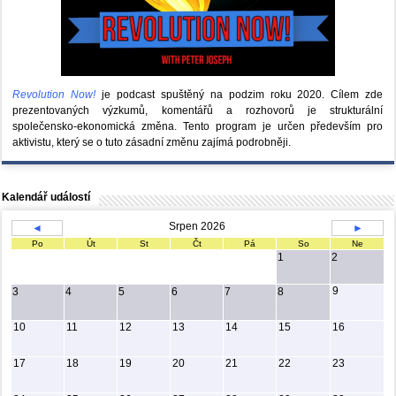
Revolution Now!
je podcast spuštěný na podzim roku 2020.
Cílem zde
prezentovaných výzkumů, komentářů a rozhovorů je strukturální
společensko-ekonomická změna. Tento program je určen především pro
aktivistu, který se o tuto zásadní změnu zajímá podrobněji.
Kalendář událostí
Srpen 2026
◄
►
Po
Út
St
Čt
Pá
So
Ne
1
2
9
3
4
5
6
7
8
10
11
12
13
14
15
16
17
18
19
20
21
22
23