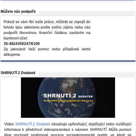
Můžete nás podpořit
Pokud se vám líbí naše práce, můžete se zapojit do
tohoto typu aktivismu podle svého zájmu nebo nás
podpořit libovolnou finanční částkou zasláním na
bankovní účet:
35-4824350247/0100
Za jakoukoli Vaší pomoc nebo příspěvek velmi
děkujeme.
SHRNUTÍ 2 Dodatek
Video
SHRNUTÍ 2 Dodatek
obsahuje upřesňující, doplňující nebo rozšiřující
informace k předchozí videoprezentaci s názvem
SHRNUTÍ
. Může pomoci
lépe pochopit systémové procesy socioekonomické reality, ve které se