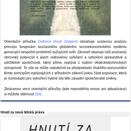
Orientační příručka
Definice Hnutí Zeitgeist
obsahuje ucelenou analýzu
principu fungování současného globálního socioekonomického systému
generující nespočet problémů sužujících svět. Zároveň ukazuje náš současný
obrovský potenciál k jejich celkovému vyřešení a vytvoření spravedlivé a
udržitelné společnosti, který přímo vyplývá z našich vědeckotechnických
schopností. To vše se může uskutečnit za předpokladu hlubšího porozumění
těmto principům vyplývajících z přírodních zákonů jistou části populace, která
je rozhodující pro vytvoření hybné síly této zásadní společenské změny.
Zkrácenou verzi orientační příručky (kde neproběhla revize ani aktualizace)
si můžete stáhnout
ZDE
.
Hnutí za nová lidská práva