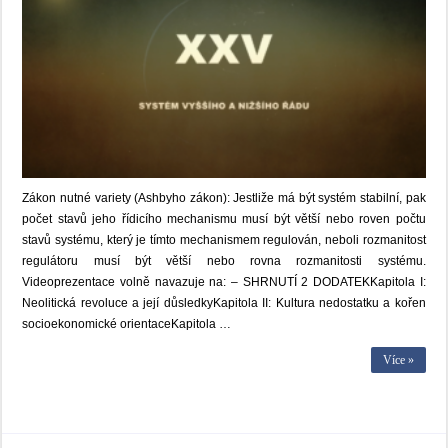
Zákon nutné variety (Ashbyho zákon): Jestliže má být systém stabilní, pak
počet stavů jeho řídicího mechanismu musí být větší nebo roven počtu
stavů systému, který je tímto mechanismem regulován, neboli rozmanitost
regulátoru musí být větší nebo rovna rozmanitosti systému.
Videoprezentace volně navazuje na: – SHRNUTÍ 2 DODATEKKapitola I:
Neolitická revoluce a její důsledkyKapitola II: Kultura nedostatku a kořen
socioekonomické orientaceKapitola …
Více »