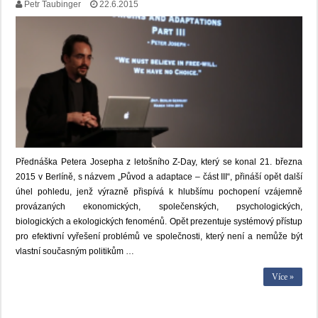
Petr Taubinger
22.6.2015
Přednáška Petera Josepha z letošního Z-Day, který se konal 21. března
2015 v Berlíně, s názvem „Původ a adaptace – část III“, přináší opět další
úhel pohledu, jenž výrazně přispívá k hlubšímu pochopení vzájemně
provázaných ekonomických, společenských, psychologických,
biologických a ekologických fenoménů. Opět prezentuje systémový přístup
pro efektivní vyřešení problémů ve společnosti, který není a nemůže být
vlastní současným politikům …
Více »