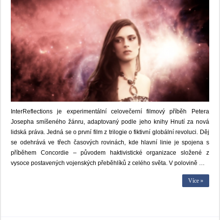
InterReflections je experimentální celovečerní filmový příběh Petera
Josepha smíšeného žánru, adaptovaný podle jeho knihy Hnutí za nová
lidská práva. Jedná se o první film z trilogie o fiktivní globální revoluci. Děj
se odehrává ve třech časových rovinách, kde hlavní linie je spojena s
příběhem Concordie – původem haktivistické organizace složené z
vysoce postavených vojenských přeběhlíků z celého světa. V polovině …
Více »