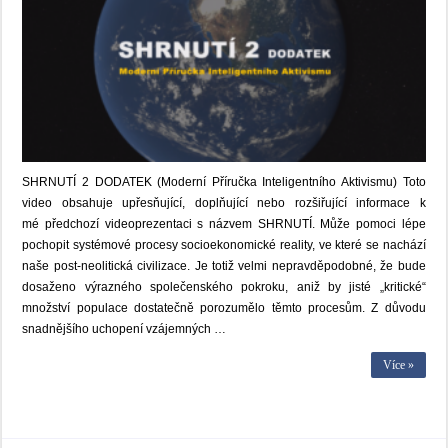
SHRNUTÍ 2 DODATEK (Moderní Příručka Inteligentního Aktivismu) Toto
video obsahuje upřesňující, doplňující nebo rozšiřující informace k
mé předchozí videoprezentaci s názvem SHRNUTÍ. Může pomoci lépe
pochopit systémové procesy socioekonomické reality, ve které se nachází
naše post-neolitická civilizace. Je totiž velmi nepravděpodobné, že bude
dosaženo výrazného společenského pokroku, aniž by jisté „kritické“
množství populace dostatečně porozumělo těmto procesům. Z důvodu
snadnějšího uchopení vzájemných …
Více »