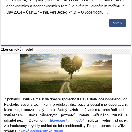
udržitelnosti, zabývali jsme se rozborem současného stavu našich
obnovitelných a neobnovitelných zdrojů v lokálním i globálním měřítku: Z-
Day 2014 – Část 1/7 – Ing. Petr Ježek, Ph.D. – O vodě trochu …
Více »
Ekonomický model
Z pohledu Hnutí Zeitgeist se dnešní společnost stává stále více oddělenou od
fyzického světa s technikami produkce, distribuce a sociálního uspořádání,
které mají pouze malý nebo žádný vztah k životnímu prostředí nebo
současnému stavu vědeckých poznatků kolem veřejného zdraví a
udržitelnosti. Dokument
Ekonomický model
nabízí velmi stručný,
zjednodušený a rychlý náhled do této problematiky. Pro podrobnosti navštivte
stránku
Textové dokumenty ke studiu
.