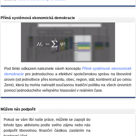
Přímá systémová ekonomická demokracie
Pod tímto odkazem naleznete návrh konceptu
Přímé systémové ekonomické
demokracie
pro jednoduchou a efektivní společenskou správu na libovolné
úrovni (od jednotlivce přes komunitu, obec, region, stát, kontinent až po celou
Zemi), která by mohla nahradit současnou tradiční politiku na všech úrovních
pomocí jednoduchého veřejného hlasování v reálném čase.
Můžete nás podpořit
Pokud se vám líbí naše práce, můžete se zapojit do
tohoto typu aktivismu podle svého zájmu nebo nás
podpořit libovolnou finanční částkou zasláním na