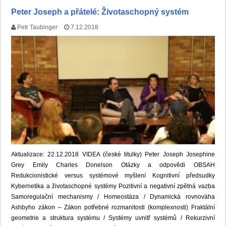
Peter Joseph a přátelé: Životaschopný systém
Petr Taubinger
7.12.2018
Aktualizace: 22.12.2018 VIDEA (české titulky) Peter Joseph Josephine
Grey Emily Charles Donelson Otázky a odpovědi OBSAH
Redukcionistické versus systémové myšlení Kognitivní předsudky
Kybernetika a životaschopné systémy Pozitivní a negativní zpětná vazba
Samoregulační mechanismy / Homeostáza / Dynamická rovnováha
Ashbyho zákon – Zákon potřebné rozmanitosti (komplexnosti) Fraktální
geometrie a struktura systému / Systémy uvnitř systémů / Rekurzivní