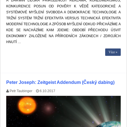
A DARWIN LIDSKÁ PŘIROZENOST REKLAMA, KONZUMERISMUS,
KONKURENCE POSUN OD POVĚRY K VĚDĚ KATEGORICKÉ A
SYSTÉMOVÉ MYŠLENÍ SVOBODA A DEMOKRACIE TECHNOLOGIE A
TRŽNÍ SYSTÉM TRŽNÍ EFEKTIVITA VERSUS TECHNICKÁ EFEKTIVITA
MODERNÍ TECHNOLOGIE A ZPŮSOB MYŠLENÍ ODKUD PŘICHÁZÍME A
KDE SE NACHÁZÍME KAM JDEME: OBDOBÍ PŘECHODU ÚSVIT
EKONOMIKY ZALOŽENÉ NA PŘÍRODNÍCH ZÁKONECH / ZDROJÍCH
HNUTÍ …
Více »
Peter Joseph: Zeitgeist Addendum (Český dabing)
Petr Taubinger
6.10.2017