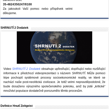
bankovní účet:
35-4824350247/0100
Za jakoukoli Vaší pomoc nebo příspěvek velmi
děkujeme.
SHRNUTÍ 2 Dodatek
Video
SHRNUTÍ 2 Dodatek
obsahuje upřesňující, doplňující nebo rozšiřující
informace k předchozí videoprezentaci s názvem
SHRNUTÍ
. Může pomoci
lépe pochopit systémové procesy socioekonomické reality, ve které se
nachází naše post-neolitická civilizace. Je totiž velmi nepravděpodobné, že
bude dosaženo výrazného společenského pokroku, aniž by jisté „kritické“
množství populace dostatečně porozumělo těmto procesům.
Definice Hnutí Zeitgeist