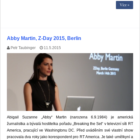
Více »
Abby Martin, Z-Day 2015, Berlin
Petr Taubinger
11.5.2015
Abigail Suzanne „Abby“ Martin (narozena 6.9.1984) je americká
žurnalistka a bývalá hostitelka pořadu „Breaking the Set“ v televizní síti RT
America, pracující ve Washingtonu DC. Před uváděním své vlastní show
pracovala dva roky jako korespondent pro RT America. Je také umělkyní a