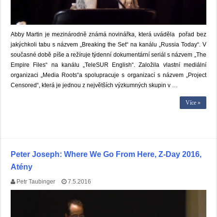
Abby Martin je mezinárodně známá novinářka, která uváděla pořad bez
jakýchkoli tabu s názvem „Breaking the Set“ na kanálu „Russia Today“. V
současné době píše a režíruje týdenní dokumentární seriál s názvem „The
Empire Files“ na kanálu „TeleSUR English“. Založila vlastní mediální
organizaci „Media Roots“a spolupracuje s organizací s názvem „Project
Censored“, která je jednou z největších výzkumných skupin v …
Více »
Peter Joseph: Where We Go From Here, Z-Day 2016,
Atény
Petr Taubinger
7.5.2016