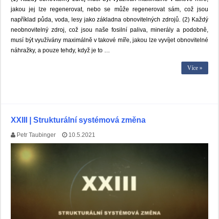
jakou jej lze regenerovat, nebo se může regenerovat sám, což jsou
například půda, voda, lesy jako základna obnovitelných zdrojů. (2) Každý
neobnovitelný zdroj, což jsou naše fosilní paliva, minerály a podobně,
musí být využívány maximálně v takové míře, jakou lze vyvíjet obnovitelné
náhražky, a pouze tehdy, když je to …
Více »
XXIII | Strukturální systémová změna
Petr Taubinger
10.5.2021