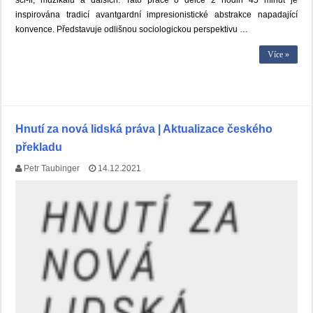
sci-fi, muzikálu a dalších. Tato práce o délce 2 hodin 45 minut je
inspirována tradicí avantgardní impresionistické abstrakce napadající
konvence. Představuje odlišnou sociologickou perspektivu …
Více »
Hnutí za nová lidská práva | Aktualizace českého
překladu
Petr Taubinger
14.12.2021