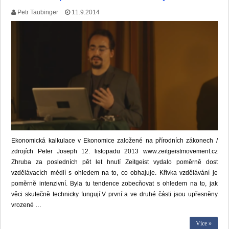
Petr Taubinger
11.9.2014
Ekonomická kalkulace v Ekonomice založené na přírodních zákonech /
zdrojích Peter Joseph 12. listopadu 2013 www.zeitgeistmovement.cz
Zhruba za posledních pět let hnutí Zeitgeist vydalo poměrně dost
vzdělávacích médií s ohledem na to, co obhajuje. Křivka vzdělávání je
poměrně intenzivní. Byla tu tendence zobecňovat s ohledem na to, jak
věci skutečně technicky fungují.V první a ve druhé části jsou upřesněny
vrozené …
Více »