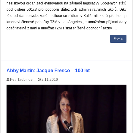
neziskovou organizací evidovanou na základě lagislativy Spojených států
pod číslem 501c3 pro podporu důležitých administrativních úkolů. Díky
této od daní osvobozené instituce se sídlem v Kalifornii, které předsedají
kmenoví členové pobočky TZM v Los Angeles, je umožněno přijímat dary
odečitatelné z daní a umožnit TZM získat snížené obchodní sazby. …
Více »
Abby Martin: Jacque Fresco – 100 let
Petr Taubinger
2.11.2016