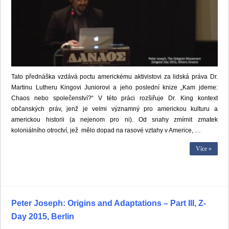
Tato přednáška vzdává poctu americkému aktivistovi za lidská práva Dr.
Martinu Lutheru Kingovi Juniorovi a jeho poslední knize „Kam jdeme:
Chaos nebo společenství?“ V této práci rozšiřuje Dr. King kontext
občanských práv, jenž je velmi významný pro americkou kulturu a
americkou historii (a nejenom pro ni). Od snahy zmírnit zmatek
koloniálního otroctví, jež mělo dopad na rasové vztahy v Americe, …
Více »
Peter Joseph: Origins and Adaptations – Part III, Z-
Day 2015, Berlin