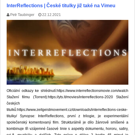
InterReflections | České titulky již také na Vimeu
Petr Taubinger
22.12.2021
Oficiální odkazy ke shlédnutí:https://www.interreflectionsmovie.com/watch
Stažení filmu (Torrent):https://yts.lt/movies/interreflections-2020 Stažení
českých
titulků:https://www.zeitgeistmovement.cz/downloads/interreflections-ceske-
titulky/ Synopse: InterReflections, první z trilogie, je experimentální
společenský komentovaný film. Strukturálně je dílo žánrově smíšené a
kombinuje tři vzájemné časové linie s aspekty dokumentu, hororu, satiry,