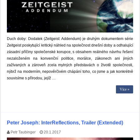
Duch doby: Dodatek (Zeitgeist: Addendum) je druhým dokumentem série
Zeitgeist poskytující kritický náhled na společnost dnešní doby a odhalující
zásadní příčiny společenské korupce, s obsahem reálného návrhu řešení
nezaloženém na konvenční politice, morálce, zákonech ani jiných
zažívaných a zároveň zcela mylných představách o životě společnosti,
nýbrž na moderním, nepověrčivém chápání toho, co jsme a jak konkrétně
souvisíme s přírodou, jejíž …
Více »
Peter Joseph: InterReflections, Trailer (Extended)
Petr Taubinger
20.1.2017