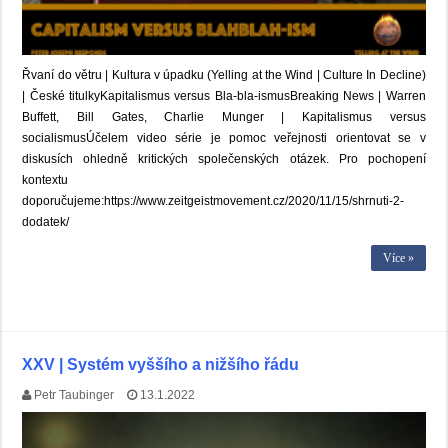
Řvaní do větru | Kultura v úpadku (Yelling at the Wind | Culture In Decline)
| České titulkyKapitalismus versus Bla-bla-ismusBreaking News | Warren
Buffett, Bill Gates, Charlie Munger | Kapitalismus versus
socialismusÚčelem video série je pomoc veřejnosti orientovat se v
diskusích ohledně kritických společenských otázek. Pro pochopení
kontextu
doporučujeme:https://www.zeitgeistmovement.cz/2020/11/15/shrnuti-2-
dodatek/
Více »
XXV | Systém vyššího a nižšího řádu
Petr Taubinger
13.1.2022