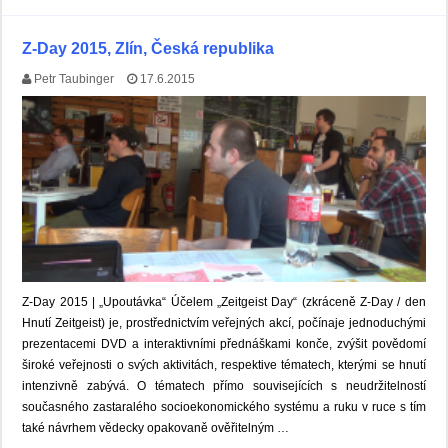
Z-Day 2015, Zlín, Česká republika
Petr Taubinger
17.6.2015
Z-Day 2015 | „Upoutávka“ Účelem „Zeitgeist Day“ (zkráceně Z-Day / den
Hnutí Zeitgeist) je, prostřednictvím veřejných akcí, počínaje jednoduchými
prezentacemi DVD a interaktivními přednáškami konče, zvýšit povědomí
široké veřejnosti o svých aktivitách, respektive tématech, kterými se hnutí
intenzivně zabývá. O tématech přímo souvisejících s neudržitelností
současného zastaralého socioekonomického systému a ruku v ruce s tím
také návrhem vědecky opakovaně ověřitelným …