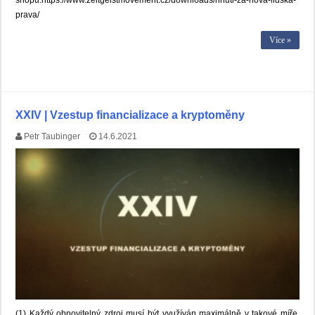
shopu:https://www.zeitgeistmovement.cz/downloads/hnuti-za-nova-lidska-
prava/
Více »
XXIV | Vzestup financializace a kryptoměny
Petr Taubinger
14.6.2021
(1) Každý obnovitelný zdroj musí být využíván maximálně v takové míře,