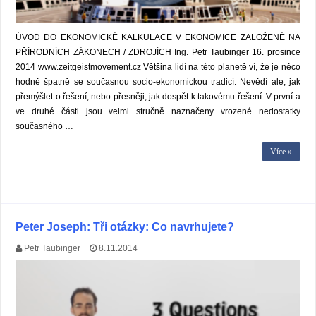
ÚVOD DO EKONOMICKÉ KALKULACE V EKONOMICE ZALOŽENÉ NA
PŘÍRODNÍCH ZÁKONECH / ZDROJÍCH Ing. Petr Taubinger 16. prosince
2014 www.zeitgeistmovement.cz Většina lidí na této planetě ví, že je něco
hodně špatně se současnou socio-ekonomickou tradicí. Nevědí ale, jak
přemýšlet o řešení, nebo přesněji, jak dospět k takovému řešení. V první a
ve druhé části jsou velmi stručně naznačeny vrozené nedostatky
současného …
Více »
Peter Joseph: Tři otázky: Co navrhujete?
Petr Taubinger
8.11.2014