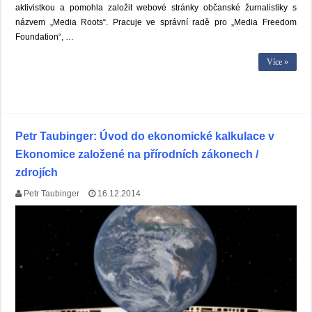
aktivistkou a pomohla založit webové stránky občanské žurnalistiky s
názvem „Media Roots“. Pracuje ve správní radě pro „Media Freedom
Foundation“, …
Více »
Petr Taubinger: Úvod do ekonomické kalkulace v
Ekonomice založené na přírodních zákonech /
zdrojích
Petr Taubinger
16.12.2014