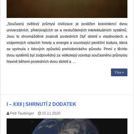
„Současný světový průmysl civilizace je postižen koexistencí dvou
univerzálních, překrývajících se a neslučitelných intelektuálních systémů.
Jsou to shromážděné znalosti posledních čtyř století o vlastnostech a
vzájemných vztazích hmoty a energie a související peněžní kultura, která
se vyvinula z lidových způsobů prehistorického původu. První z těchto
dvou systémů byl zodpovědný za velkolepý vzestup současného průmyslu
hlavně během posledních dvou století a …
Více »
I – XXII | SHRNUTÍ 2 DODATEK
Petr Taubinger
15.11.2020