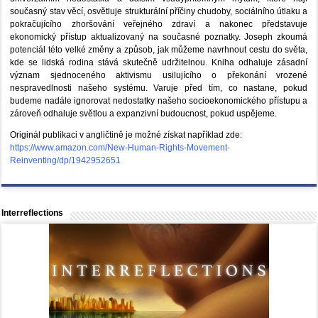
současný stav věcí, osvětluje strukturální příčiny chudoby, sociálního útlaku a
pokračujícího zhoršování veřejného zdraví a nakonec představuje
ekonomický přístup aktualizovaný na současné poznatky. Joseph zkoumá
potenciál této velké změny a způsob, jak můžeme navrhnout cestu do světa,
kde se lidská rodina stává skutečně udržitelnou. Kniha odhaluje zásadní
význam sjednoceného aktivismu usilujícího o překonání vrozené
nespravedlnosti našeho systému. Varuje před tím, co nastane, pokud
budeme nadále ignorovat nedostatky našeho socioekonomického přístupu a
zároveň odhaluje světlou a expanzivní budoucnost, pokud uspějeme.
Originál publikaci v angličtině je možné získat například zde:
https://www.amazon.com/New-Human-Rights-Movement-
Reinventing/dp/1942952651
Interreflections