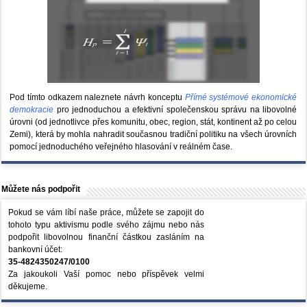
Pod tímto odkazem naleznete návrh konceptu
Přímé systémové ekonomické
demokracie
pro jednoduchou a efektivní společenskou správu na libovolné
úrovni (od jednotlivce přes komunitu, obec, region, stát, kontinent až po celou
Zemi), která by mohla nahradit současnou tradiční politiku na všech úrovních
pomocí jednoduchého veřejného hlasování v reálném čase.
Můžete nás podpořit
Pokud se vám líbí naše práce, můžete se zapojit do
tohoto typu aktivismu podle svého zájmu nebo nás
podpořit libovolnou finanční částkou zasláním na
bankovní účet:
35-4824350247/0100
Za jakoukoli Vaší pomoc nebo příspěvek velmi
děkujeme.