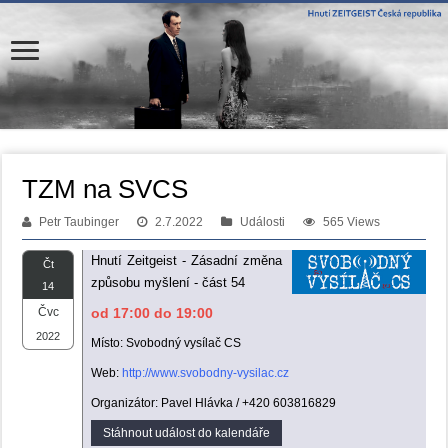
TZM na SVCS
Petr Taubinger
2.7.2022
Události
565 Views
Hnutí Zeitgeist - Zásadní změna
Čt
způsobu myšlení - část 54
14
Čvc
od 17:00 do 19:00
2022
Místo: Svobodný vysílač CS
Web:
http://www.svobodny-vysilac.cz
Organizátor: Pavel Hlávka / +420 603816829
Stáhnout událost do kalendáře