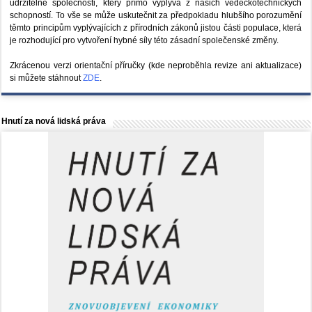
udržitelné společnosti, který přímo vyplývá z našich vědeckotechnických
schopností. To vše se může uskutečnit za předpokladu hlubšího porozumění
těmto principům vyplývajících z přírodních zákonů jistou části populace, která
je rozhodující pro vytvoření hybné síly této zásadní společenské změny.
Zkrácenou verzi orientační příručky (kde neproběhla revize ani aktualizace)
si můžete stáhnout
ZDE
.
Hnutí za nová lidská práva