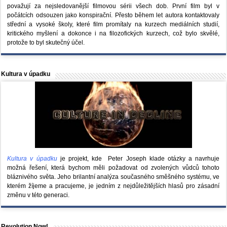
považují za nejsledovanější filmovou sérii všech dob. První film byl v
počátcích odsouzen jako konspirační. Přesto během let autora kontaktovaly
střední a vysoké školy, které film promítaly na kurzech mediálních studií,
kritického myšlení a dokonce i na filozofických kurzech, což bylo skvělé,
protože to byl skutečný účel.
Kultura v úpadku
Kultura v úpadku
je projekt, kde Peter Joseph klade otázky a navrhuje
možná řešení, která bychom měli požadovat od zvolených vůdců tohoto
bláznivého světa. Jeho brilantní analýza současného směšného systému, ve
kterém žíjeme a pracujeme, je jedním z nejdůležitějších hlasů pro zásadní
změnu v této generaci.
Revolution Now!