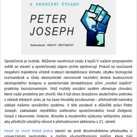
Společnost je rozbitá. Můžeme navrhnout cestu k lepší.V našem propojeném
světě se
vlastní
a
společenský
zájem rychle sjednocují. Pokud se současné
negativní trajektorie včetně rostoucí destabilizace klimatu, úbytku biologické
rozmanitosti a růstu ekonomické nerovnosti nezmění, temná budoucnost
ekologického kolapsu a společenské destabilizace učiní „osobní úspěch“
prakticky bezvýznamným. Náš rozbitý sociální systém stimuluje chování,
které naše problémy jen zhorší. Má-li být dnes dosaženo skutečného pokroku
v oblasti lidských práv, je na čase hlouběji prozkoumat – přehodnotit samotný
základ našeho sociálního systému. V této poutavé a důležité práci Peter
Joseph, zakladatel největšího světového společenského hnutí
Zeitgeist
,
čerpá z ekonomie, historie, filosofie a moderního výzkumu veřejného zdraví,
aby předložil odvážný důvod k přehodnocení aktivismu v 21. století.
Hnutí za nová lidská práva
stavící se proti dlouhodobému předsudku o
univerzálním nedostatku a dalším všudypřítomným mýtům, které hájí