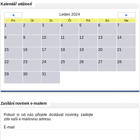
Kalendář událostí
Leden 2024
◄
►
Po
Út
St
Čt
Pá
So
Ne
1
2
3
4
5
6
7
8
9
10
11
12
13
14
15
16
17
18
19
20
21
22
23
24
25
26
27
28
29
30
31
Zasílání novinek e-mailem
Pokud si od nás přejete dostávat novinky, zadejte
zde vaši e-mailovou adresu:
E-mail