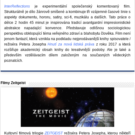
InterReflections
je experimentální společenský komentovaný film.
Strukturálně je dílo žánrově smíšené a kombinuje tři vzájemné časové linie s
aspekty dokumentu, hororu, satiry, sci-fi, muzikálu a dalších. Tato práce o
délce 2 hodin 45 minut je inspirována tradicí avantgardní impresionistické
abstrakce napadající konvence. Představuje odlišnou sociologickou
perspektivu obklopující téma veřejného zdraví a blahobytu člověka. Film není
jenom fantazií, která vznikla na podkladu nejprodávanější knihy spisovatele /
režiséra Petera Josepha
Hnutí za nová lidská práva
z roku 2017 a která
rozšiřuje akademický obsah knihy do kreativnější podoby. Ale je také a
především vzdělávacím dílem založeným na současných vědeckých
poznatcích.
Filmy Zeitgeist
Kultovní filmová trilogie
ZEITGEIST
režiséra Petera Josepha, kterou někteří