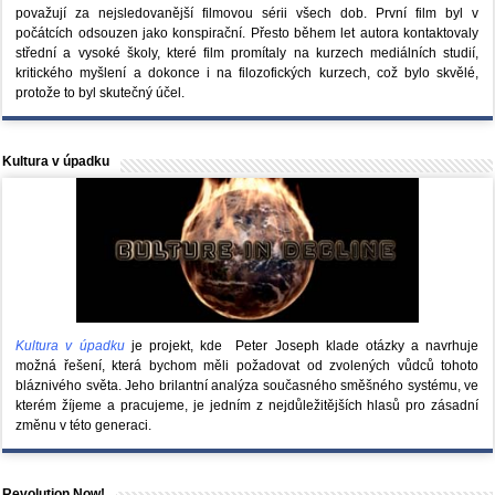
považují za nejsledovanější filmovou sérii všech dob. První film byl v
počátcích odsouzen jako konspirační. Přesto během let autora kontaktovaly
střední a vysoké školy, které film promítaly na kurzech mediálních studií,
kritického myšlení a dokonce i na filozofických kurzech, což bylo skvělé,
protože to byl skutečný účel.
Kultura v úpadku
Kultura v úpadku
je projekt, kde Peter Joseph klade otázky a navrhuje
možná řešení, která bychom měli požadovat od zvolených vůdců tohoto
bláznivého světa. Jeho brilantní analýza současného směšného systému, ve
kterém žíjeme a pracujeme, je jedním z nejdůležitějších hlasů pro zásadní
změnu v této generaci.
Revolution Now!