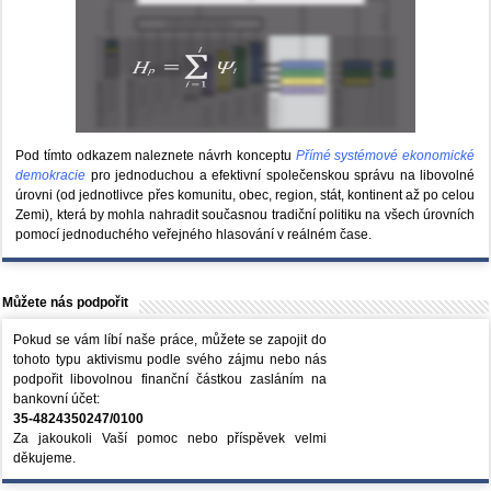
Pod tímto odkazem naleznete návrh konceptu
Přímé systémové ekonomické
demokracie
pro jednoduchou a efektivní společenskou správu na libovolné
úrovni (od jednotlivce přes komunitu, obec, region, stát, kontinent až po celou
Zemi), která by mohla nahradit současnou tradiční politiku na všech úrovních
pomocí jednoduchého veřejného hlasování v reálném čase.
Můžete nás podpořit
Pokud se vám líbí naše práce, můžete se zapojit do
tohoto typu aktivismu podle svého zájmu nebo nás
podpořit libovolnou finanční částkou zasláním na
bankovní účet:
35-4824350247/0100
Za jakoukoli Vaší pomoc nebo příspěvek velmi
děkujeme.