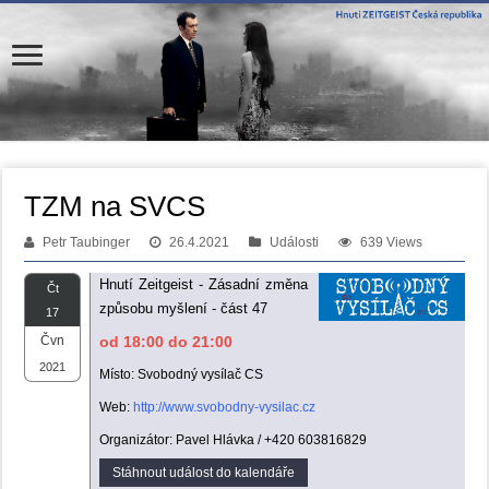
TZM na SVCS
Petr Taubinger
26.4.2021
Události
639 Views
Hnutí Zeitgeist - Zásadní změna
Čt
způsobu myšlení - část 47
17
Čvn
od 18:00 do 21:00
2021
Místo: Svobodný vysílač CS
Web:
http://www.svobodny-vysilac.cz
Organizátor: Pavel Hlávka / +420 603816829
Stáhnout událost do kalendáře