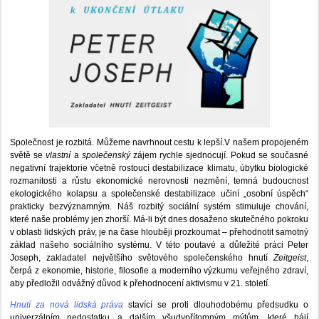
Společnost je rozbitá. Můžeme navrhnout cestu k lepší.V našem propojeném
světě se
vlastní
a
společenský
zájem rychle sjednocují. Pokud se současné
negativní trajektorie včetně rostoucí destabilizace klimatu, úbytku biologické
rozmanitosti a růstu ekonomické nerovnosti nezmění, temná budoucnost
ekologického kolapsu a společenské destabilizace učiní „osobní úspěch“
prakticky bezvýznamným. Náš rozbitý sociální systém stimuluje chování,
které naše problémy jen zhorší. Má-li být dnes dosaženo skutečného pokroku
v oblasti lidských práv, je na čase hlouběji prozkoumat – přehodnotit samotný
základ našeho sociálního systému. V této poutavé a důležité práci Peter
Joseph, zakladatel největšího světového společenského hnutí
Zeitgeist
,
čerpá z ekonomie, historie, filosofie a moderního výzkumu veřejného zdraví,
aby předložil odvážný důvod k přehodnocení aktivismu v 21. století.
Hnutí za nová lidská práva
stavící se proti dlouhodobému předsudku o
univerzálním nedostatku a dalším všudypřítomným mýtům, které hájí