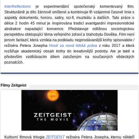
InterReflections
je experimentální společenský komentovaný film.
Strukturálně je dílo žánrově smíšené a kombinuje tři vzájemné časové linie s
aspekty dokumentu, hororu, satiry, sci-fi, muzikálu a dalších. Tato práce o
délce 2 hodin 45 minut je inspirována tradicí avantgardní impresionistické
abstrakce napadající konvence. Představuje odlišnou sociologickou
perspektivu obklopující téma veřejného zdraví a blahobytu člověka. Film není
jenom fantazií, která vznikla na podkladu nejprodávanější knihy spisovatele /
režiséra Petera Josepha
Hnutí za nová lidská práva
z roku 2017 a která
rozšiřuje akademický obsah knihy do kreativnější podoby. Ale je také a
především vzdělávacím dílem založeným na současných vědeckých
poznatcích.
Filmy Zeitgeist
Kultovní filmová trilogie
ZEITGEIST
režiséra Petera Josepha, kterou někteří