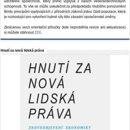
udržitelné společnosti, který přímo vyplývá z našich vědeckotechnických
schopností. To vše se může uskutečnit za předpokladu hlubšího porozumění
těmto principům vyplývajících z přírodních zákonů jistou části populace, která
je rozhodující pro vytvoření hybné síly této zásadní společenské změny.
Zkrácenou verzi orientační příručky (kde neproběhla revize ani aktualizace)
si můžete stáhnout
ZDE
.
Hnutí za nová lidská práva