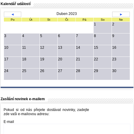
Kalendář událostí
Duben 2023
◄
►
Po
Út
St
Čt
Pá
So
Ne
1
2
3
4
5
6
7
8
9
10
11
12
13
14
15
16
17
18
19
20
21
22
23
24
25
26
27
28
29
30
Zasílání novinek e-mailem
Pokud si od nás přejete dostávat novinky, zadejte
zde vaši e-mailovou adresu:
E-mail