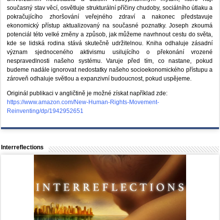
současný stav věcí, osvětluje strukturální příčiny chudoby, sociálního útlaku a
pokračujícího zhoršování veřejného zdraví a nakonec představuje
ekonomický přístup aktualizovaný na současné poznatky. Joseph zkoumá
potenciál této velké změny a způsob, jak můžeme navrhnout cestu do světa,
kde se lidská rodina stává skutečně udržitelnou. Kniha odhaluje zásadní
význam sjednoceného aktivismu usilujícího o překonání vrozené
nespravedlnosti našeho systému. Varuje před tím, co nastane, pokud
budeme nadále ignorovat nedostatky našeho socioekonomického přístupu a
zároveň odhaluje světlou a expanzivní budoucnost, pokud uspějeme.
Originál publikaci v angličtině je možné získat například zde:
https://www.amazon.com/New-Human-Rights-Movement-
Reinventing/dp/1942952651
Interreflections