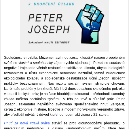
Společnost je rozbitá. Můžeme navrhnout cestu k lepší.V našem propojeném
světě se
vlastní
a
společenský
zájem rychle sjednocují. Pokud se současné
negativní trajektorie včetně rostoucí destabilizace klimatu, úbytku biologické
rozmanitosti a růstu ekonomické nerovnosti nezmění, temná budoucnost
ekologického kolapsu a společenské destabilizace učiní „osobní úspěch“
prakticky bezvýznamným. Náš rozbitý sociální systém stimuluje chování,
které naše problémy jen zhorší. Má-li být dnes dosaženo skutečného pokroku
v oblasti lidských práv, je na čase hlouběji prozkoumat – přehodnotit samotný
základ našeho sociálního systému. V této poutavé a důležité práci Peter
Joseph, zakladatel největšího světového společenského hnutí
Zeitgeist
,
čerpá z ekonomie, historie, filosofie a moderního výzkumu veřejného zdraví,
aby předložil odvážný důvod k přehodnocení aktivismu v 21. století.
Hnutí za nová lidská práva
stavící se proti dlouhodobému předsudku o
univerzálním nedostatku a dalším všudypřítomným mýtům, které hájí