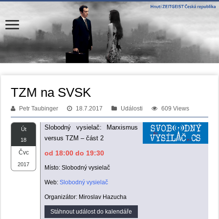
TZM na SVSK
Petr Taubinger
18.7.2017
Události
609 Views
Slobodný vysielač: Marxismus
Út
versus TZM – část 2
18
Čvc
od 18:00 do 19:30
2017
Místo: Slobodný vysielač
Web:
Slobodný vysielač
Organizátor: Miroslav Hazucha
Stáhnout událost do kalendáře