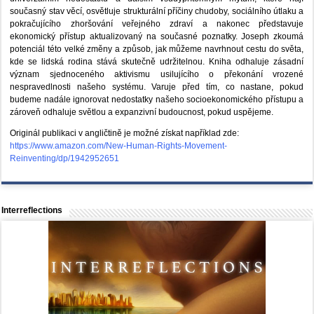
současný stav věcí, osvětluje strukturální příčiny chudoby, sociálního útlaku a
pokračujícího zhoršování veřejného zdraví a nakonec představuje
ekonomický přístup aktualizovaný na současné poznatky. Joseph zkoumá
potenciál této velké změny a způsob, jak můžeme navrhnout cestu do světa,
kde se lidská rodina stává skutečně udržitelnou. Kniha odhaluje zásadní
význam sjednoceného aktivismu usilujícího o překonání vrozené
nespravedlnosti našeho systému. Varuje před tím, co nastane, pokud
budeme nadále ignorovat nedostatky našeho socioekonomického přístupu a
zároveň odhaluje světlou a expanzivní budoucnost, pokud uspějeme.
Originál publikaci v angličtině je možné získat například zde:
https://www.amazon.com/New-Human-Rights-Movement-
Reinventing/dp/1942952651
Interreflections