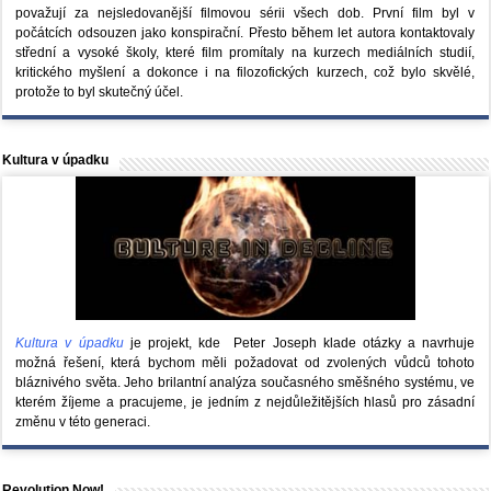
považují za nejsledovanější filmovou sérii všech dob. První film byl v
počátcích odsouzen jako konspirační. Přesto během let autora kontaktovaly
střední a vysoké školy, které film promítaly na kurzech mediálních studií,
kritického myšlení a dokonce i na filozofických kurzech, což bylo skvělé,
protože to byl skutečný účel.
Kultura v úpadku
Kultura v úpadku
je projekt, kde Peter Joseph klade otázky a navrhuje
možná řešení, která bychom měli požadovat od zvolených vůdců tohoto
bláznivého světa. Jeho brilantní analýza současného směšného systému, ve
kterém žíjeme a pracujeme, je jedním z nejdůležitějších hlasů pro zásadní
změnu v této generaci.
Revolution Now!