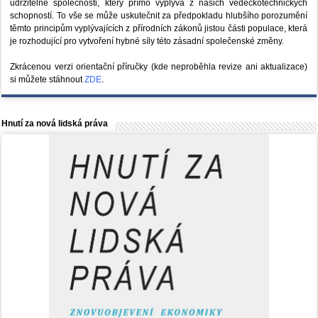
udržitelné společnosti, který přímo vyplývá z našich vědeckotechnických
schopností. To vše se může uskutečnit za předpokladu hlubšího porozumění
těmto principům vyplývajících z přírodních zákonů jistou části populace, která
je rozhodující pro vytvoření hybné síly této zásadní společenské změny.
Zkrácenou verzi orientační příručky (kde neproběhla revize ani aktualizace)
si můžete stáhnout
ZDE
.
Hnutí za nová lidská práva