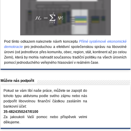
Pod tímto odkazem naleznete návrh konceptu
Přímé systémové ekonomické
demokracie
pro jednoduchou a efektivní společenskou správu na libovolné
úrovni (od jednotlivce přes komunitu, obec, region, stát, kontinent až po celou
Zemi), která by mohla nahradit současnou tradiční politiku na všech úrovních
pomocí jednoduchého veřejného hlasování v reálném čase.
Můžete nás podpořit
Pokud se vám líbí naše práce, můžete se zapojit do
tohoto typu aktivismu podle svého zájmu nebo nás
podpořit libovolnou finanční částkou zasláním na
bankovní účet:
35-4824350247/0100
Za jakoukoli Vaší pomoc nebo příspěvek velmi
děkujeme.