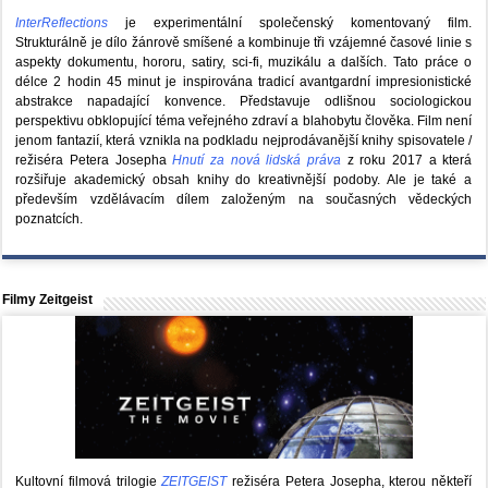
InterReflections
je experimentální společenský komentovaný film.
Strukturálně je dílo žánrově smíšené a kombinuje tři vzájemné časové linie s
aspekty dokumentu, hororu, satiry, sci-fi, muzikálu a dalších. Tato práce o
délce 2 hodin 45 minut je inspirována tradicí avantgardní impresionistické
abstrakce napadající konvence. Představuje odlišnou sociologickou
perspektivu obklopující téma veřejného zdraví a blahobytu člověka. Film není
jenom fantazií, která vznikla na podkladu nejprodávanější knihy spisovatele /
režiséra Petera Josepha
Hnutí za nová lidská práva
z roku 2017 a která
rozšiřuje akademický obsah knihy do kreativnější podoby. Ale je také a
především vzdělávacím dílem založeným na současných vědeckých
poznatcích.
Filmy Zeitgeist
Kultovní filmová trilogie
ZEITGEIST
režiséra Petera Josepha, kterou někteří