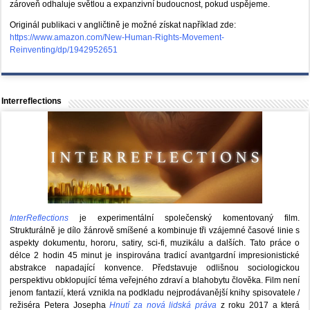
zároveň odhaluje světlou a expanzivní budoucnost, pokud uspějeme.
Originál publikaci v angličtině je možné získat například zde:
https://www.amazon.com/New-Human-Rights-Movement-
Reinventing/dp/1942952651
Interreflections
InterReflections
je experimentální společenský komentovaný film.
Strukturálně je dílo žánrově smíšené a kombinuje tři vzájemné časové linie s
aspekty dokumentu, hororu, satiry, sci-fi, muzikálu a dalších. Tato práce o
délce 2 hodin 45 minut je inspirována tradicí avantgardní impresionistické
abstrakce napadající konvence. Představuje odlišnou sociologickou
perspektivu obklopující téma veřejného zdraví a blahobytu člověka. Film není
jenom fantazií, která vznikla na podkladu nejprodávanější knihy spisovatele /
režiséra Petera Josepha
Hnutí za nová lidská práva
z roku 2017 a která