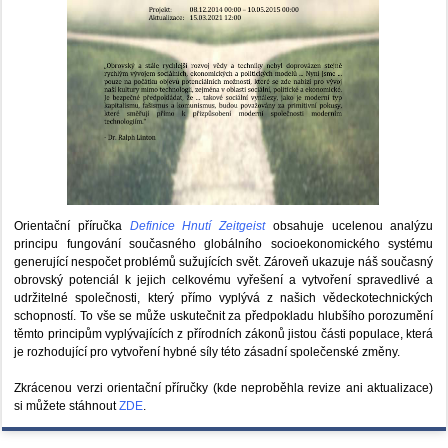
Orientační příručka
Definice Hnutí Zeitgeist
obsahuje ucelenou analýzu
principu fungování současného globálního socioekonomického systému
generující nespočet problémů sužujících svět. Zároveň ukazuje náš současný
obrovský potenciál k jejich celkovému vyřešení a vytvoření spravedlivé a
udržitelné společnosti, který přímo vyplývá z našich vědeckotechnických
schopností. To vše se může uskutečnit za předpokladu hlubšího porozumění
těmto principům vyplývajících z přírodních zákonů jistou části populace, která
je rozhodující pro vytvoření hybné síly této zásadní společenské změny.
Zkrácenou verzi orientační příručky (kde neproběhla revize ani aktualizace)
si můžete stáhnout
ZDE
.