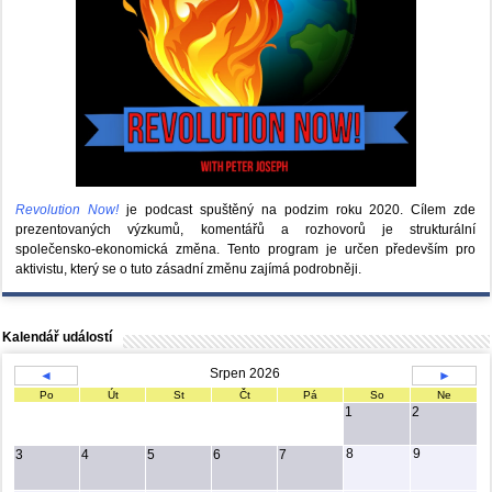
Revolution Now!
je podcast spuštěný na podzim roku 2020.
Cílem zde
prezentovaných výzkumů, komentářů a rozhovorů je strukturální
společensko-ekonomická změna. Tento program je určen především pro
aktivistu, který se o tuto zásadní změnu zajímá podrobněji.
Kalendář událostí
Srpen 2026
◄
►
Po
Út
St
Čt
Pá
So
Ne
1
2
8
9
3
4
5
6
7