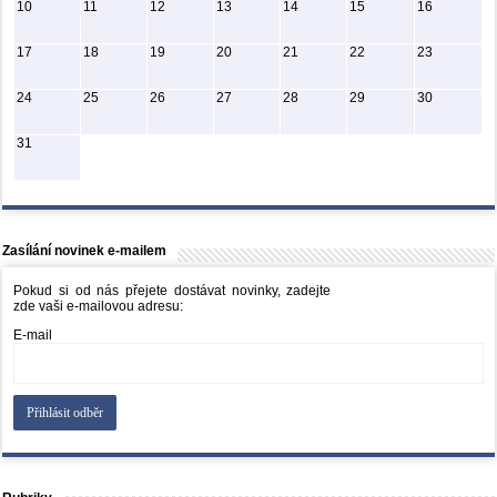
10
11
12
13
14
15
16
17
18
19
20
21
22
23
24
25
26
27
28
29
30
31
Zasílání novinek e-mailem
Pokud si od nás přejete dostávat novinky, zadejte
zde vaši e-mailovou adresu:
E-mail