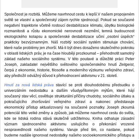
Společnost je rozbitá. Můžeme navrhnout cestu k lepší.V našem propojeném
světě se
vlastní
a
společenský
zájem rychle sjednocují. Pokud se současné
negativní trajektorie včetně rostoucí destabilizace klimatu, úbytku biologické
rozmanitosti a růstu ekonomické nerovnosti nezmění, temná budoucnost
ekologického kolapsu a společenské destabilizace učiní „osobní úspěch“
prakticky bezvýznamným. Náš rozbitý sociální systém stimuluje chování,
které naše problémy jen zhorší. Má-li být dnes dosaženo skutečného pokroku
v oblasti lidských práv, je na čase hlouběji prozkoumat – přehodnotit samotný
základ našeho sociálního systému. V této poutavé a důležité práci Peter
Joseph, zakladatel největšího světového společenského hnutí
Zeitgeist
,
čerpá z ekonomie, historie, filosofie a moderního výzkumu veřejného zdraví,
aby předložil odvážný důvod k přehodnocení aktivismu v 21. století.
Hnutí za nová lidská práva
stavící se proti dlouhodobému předsudku o
univerzálním nedostatku a dalším všudypřítomným mýtům, které hájí
současný stav věcí, osvětluje strukturální příčiny chudoby, sociálního útlaku a
pokračujícího zhoršování veřejného zdraví a nakonec představuje
ekonomický přístup aktualizovaný na současné poznatky. Joseph zkoumá
potenciál této velké změny a způsob, jak můžeme navrhnout cestu do světa,
kde se lidská rodina stává skutečně udržitelnou. Kniha odhaluje zásadní
význam sjednoceného aktivismu usilujícího o překonání vrozené
nespravedlnosti našeho systému. Varuje před tím, co nastane, pokud
budeme nadále ignorovat nedostatky našeho socioekonomického přístupu a