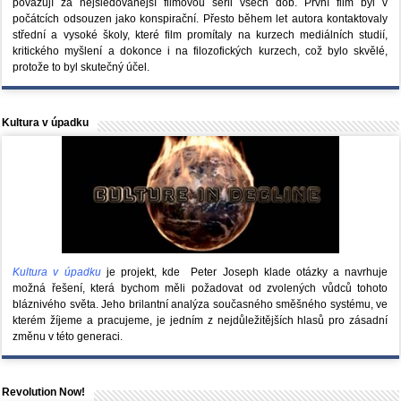
považují za nejsledovanější filmovou sérii všech dob. První film byl v
počátcích odsouzen jako konspirační. Přesto během let autora kontaktovaly
střední a vysoké školy, které film promítaly na kurzech mediálních studií,
kritického myšlení a dokonce i na filozofických kurzech, což bylo skvělé,
protože to byl skutečný účel.
Kultura v úpadku
Kultura v úpadku
je projekt, kde Peter Joseph klade otázky a navrhuje
možná řešení, která bychom měli požadovat od zvolených vůdců tohoto
bláznivého světa. Jeho brilantní analýza současného směšného systému, ve
kterém žíjeme a pracujeme, je jedním z nejdůležitějších hlasů pro zásadní
změnu v této generaci.
Revolution Now!