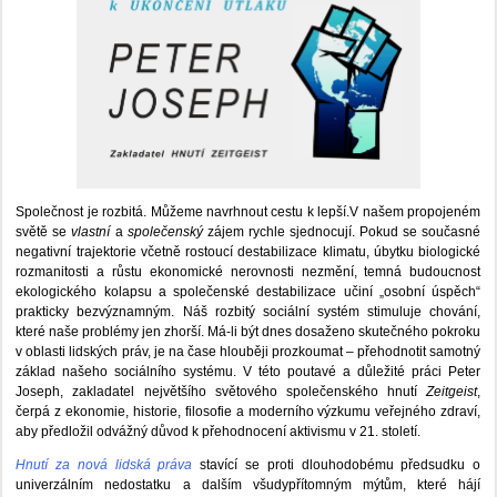
Společnost je rozbitá. Můžeme navrhnout cestu k lepší.V našem propojeném
světě se
vlastní
a
společenský
zájem rychle sjednocují. Pokud se současné
negativní trajektorie včetně rostoucí destabilizace klimatu, úbytku biologické
rozmanitosti a růstu ekonomické nerovnosti nezmění, temná budoucnost
ekologického kolapsu a společenské destabilizace učiní „osobní úspěch“
prakticky bezvýznamným. Náš rozbitý sociální systém stimuluje chování,
které naše problémy jen zhorší. Má-li být dnes dosaženo skutečného pokroku
v oblasti lidských práv, je na čase hlouběji prozkoumat – přehodnotit samotný
základ našeho sociálního systému. V této poutavé a důležité práci Peter
Joseph, zakladatel největšího světového společenského hnutí
Zeitgeist
,
čerpá z ekonomie, historie, filosofie a moderního výzkumu veřejného zdraví,
aby předložil odvážný důvod k přehodnocení aktivismu v 21. století.
Hnutí za nová lidská práva
stavící se proti dlouhodobému předsudku o
univerzálním nedostatku a dalším všudypřítomným mýtům, které hájí