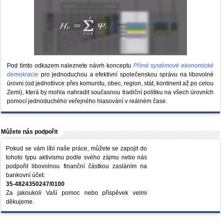
Pod tímto odkazem naleznete návrh konceptu
Přímé systémové ekonomické
demokracie
pro jednoduchou a efektivní společenskou správu na libovolné
úrovni (od jednotlivce přes komunitu, obec, region, stát, kontinent až po celou
Zemi), která by mohla nahradit současnou tradiční politiku na všech úrovních
pomocí jednoduchého veřejného hlasování v reálném čase.
Můžete nás podpořit
Pokud se vám líbí naše práce, můžete se zapojit do
tohoto typu aktivismu podle svého zájmu nebo nás
podpořit libovolnou finanční částkou zasláním na
bankovní účet:
35-4824350247/0100
Za jakoukoli Vaší pomoc nebo příspěvek velmi
děkujeme.