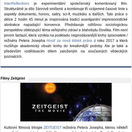
InterReflections
je experimentální společenský komentovaný film.
Strukturálně je dílo žánrově smíšené a kombinuje tři vzájemné časové linie s
aspekty dokumentu, hororu, satiry, sci-fi, muzikálu a dalších. Tato práce o
délce 2 hodin 45 minut je inspirována tradicí avantgardní impresionistické
abstrakce napadající konvence. Představuje odlišnou sociologickou
perspektivu obklopující téma veřejného zdraví a blahobytu člověka. Film není
jenom fantazií, která vznikla na podkladu nejprodávanější knihy spisovatele /
režiséra Petera Josepha
Hnutí za nová lidská práva
z roku 2017 a která
rozšiřuje akademický obsah knihy do kreativnější podoby. Ale je také a
především vzdělávacím dílem založeným na současných vědeckých
poznatcích.
Filmy Zeitgeist
Kultovní filmová trilogie
ZEITGEIST
režiséra Petera Josepha, kterou někteří