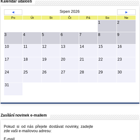
Kalendář událostí
Srpen 2026
◄
►
Po
Út
St
Čt
Pá
So
Ne
1
2
3
4
5
6
7
8
9
10
11
12
13
14
15
16
17
18
19
20
21
22
23
24
25
26
27
28
29
30
31
Zasílání novinek e-mailem
Pokud si od nás přejete dostávat novinky, zadejte
zde vaši e-mailovou adresu:
E-mail