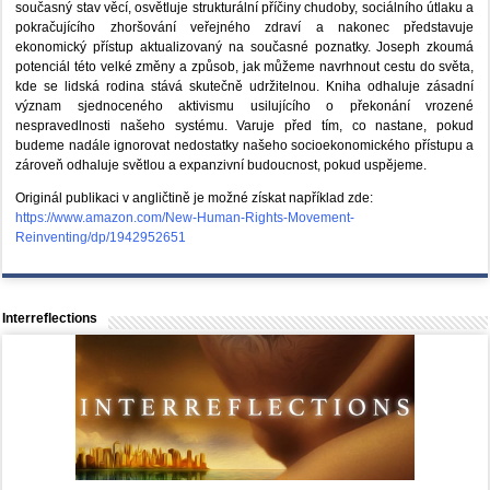
současný stav věcí, osvětluje strukturální příčiny chudoby, sociálního útlaku a
pokračujícího zhoršování veřejného zdraví a nakonec představuje
ekonomický přístup aktualizovaný na současné poznatky. Joseph zkoumá
potenciál této velké změny a způsob, jak můžeme navrhnout cestu do světa,
kde se lidská rodina stává skutečně udržitelnou. Kniha odhaluje zásadní
význam sjednoceného aktivismu usilujícího o překonání vrozené
nespravedlnosti našeho systému. Varuje před tím, co nastane, pokud
budeme nadále ignorovat nedostatky našeho socioekonomického přístupu a
zároveň odhaluje světlou a expanzivní budoucnost, pokud uspějeme.
Originál publikaci v angličtině je možné získat například zde:
https://www.amazon.com/New-Human-Rights-Movement-
Reinventing/dp/1942952651
Interreflections