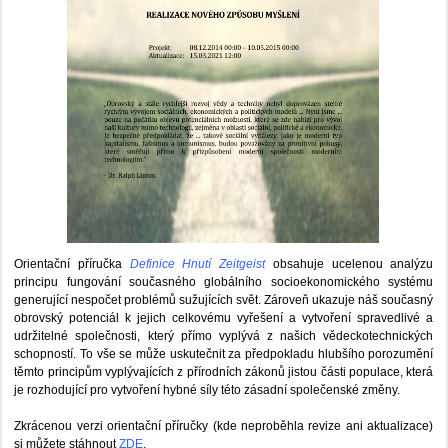
Orientační příručka
Definice Hnutí Zeitgeist
obsahuje ucelenou analýzu
principu fungování současného globálního socioekonomického systému
generující nespočet problémů sužujících svět. Zároveň ukazuje náš současný
obrovský potenciál k jejich celkovému vyřešení a vytvoření spravedlivé a
udržitelné společnosti, který přímo vyplývá z našich vědeckotechnických
schopností. To vše se může uskutečnit za předpokladu hlubšího porozumění
těmto principům vyplývajících z přírodních zákonů jistou části populace, která
je rozhodující pro vytvoření hybné síly této zásadní společenské změny.
Zkrácenou verzi orientační příručky (kde neproběhla revize ani aktualizace)
si můžete stáhnout
ZDE
.