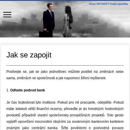
Jak se zapojit
Podívejte se, jak se jako jednotlivec můžete podílet na změnách sebe
sama, změnách ve společnosti a jak napomoci šíření myšlenek:
1.
Odhalte podvod bank
Je čas bojkotovat tyto instituce. Pokud pro ně pracujete, odejděte. Pokud
máte kdekoli větší finanční rezervy, převeďte je do hmotných hodnotných
produktů případně vlastní společensky prospěšných projektů. Toto gesto
vyjádří opovržení mocnostmi stojícími za soukromým bankovním kartelem
známým jako centrální banka. Šiřte povědomí o podvodné povaze