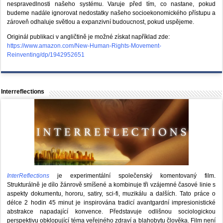
nespravedlnosti našeho systému. Varuje před tím, co nastane, pokud
budeme nadále ignorovat nedostatky našeho socioekonomického přístupu a
zároveň odhaluje světlou a expanzivní budoucnost, pokud uspějeme.
Originál publikaci v angličtině je možné získat například zde:
https://www.amazon.com/New-Human-Rights-Movement-
Reinventing/dp/1942952651
Interreflections
InterReflections
je experimentální společenský komentovaný film.
Strukturálně je dílo žánrově smíšené a kombinuje tři vzájemné časové linie s
aspekty dokumentu, hororu, satiry, sci-fi, muzikálu a dalších. Tato práce o
délce 2 hodin 45 minut je inspirována tradicí avantgardní impresionistické
abstrakce napadající konvence. Představuje odlišnou sociologickou
perspektivu obklopující téma veřejného zdraví a blahobytu člověka. Film není