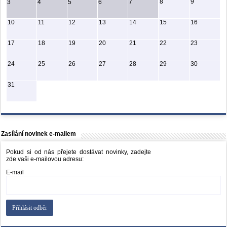
8
9
3
4
5
6
7
10
11
12
13
14
15
16
17
18
19
20
21
22
23
24
25
26
27
28
29
30
31
Zasílání novinek e-mailem
Pokud si od nás přejete dostávat novinky, zadejte
zde vaši e-mailovou adresu:
E-mail