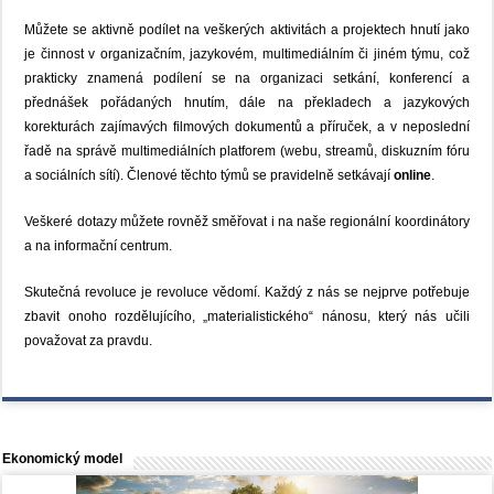
Můžete se aktivně podílet na veškerých aktivitách a projektech hnutí jako
je činnost v organizačním, jazykovém, multimediálním či jiném týmu, což
prakticky znamená podílení se na organizaci setkání, konferencí a
přednášek pořádaných hnutím, dále na překladech a jazykových
korekturách zajímavých filmových dokumentů a příruček, a v neposlední
řadě na správě multimediálních platforem (webu, streamů, diskuzním fóru
a sociálních sítí). Členové těchto týmů se pravidelně setkávají
online
.
Veškeré dotazy můžete rovněž směřovat i na naše regionální koordinátory
a na informační centrum.
Skutečná revoluce je revoluce vědomí. Každý z nás se nejprve potřebuje
zbavit onoho rozdělujícího, „materialistického“ nánosu, který nás učili
považovat za pravdu.
Ekonomický model