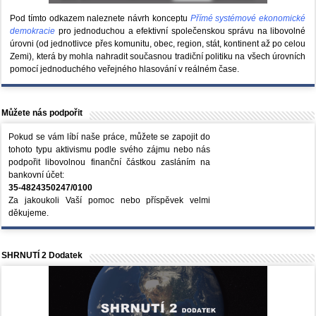
Pod tímto odkazem naleznete návrh konceptu
Přímé systémové ekonomické
demokracie
pro jednoduchou a efektivní společenskou správu na libovolné
úrovni (od jednotlivce přes komunitu, obec, region, stát, kontinent až po celou
Zemi), která by mohla nahradit současnou tradiční politiku na všech úrovních
pomocí jednoduchého veřejného hlasování v reálném čase.
Můžete nás podpořit
Pokud se vám líbí naše práce, můžete se zapojit do
tohoto typu aktivismu podle svého zájmu nebo nás
podpořit libovolnou finanční částkou zasláním na
bankovní účet:
35-4824350247/0100
Za jakoukoli Vaší pomoc nebo příspěvek velmi
děkujeme.
SHRNUTÍ 2 Dodatek