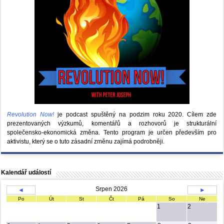
Revolution Now!
je podcast spuštěný na podzim roku 2020.
Cílem zde
prezentovaných výzkumů, komentářů a rozhovorů je strukturální
společensko-ekonomická změna. Tento program je určen především pro
aktivistu, který se o tuto zásadní změnu zajímá podrobněji.
Kalendář událostí
Srpen 2026
◄
►
Po
Út
St
Čt
Pá
So
Ne
1
2