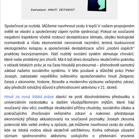
Společnost je rozbitá. Můžeme navrhnout cestu k lepší.V našem propojeném
světě se
vlastní
a
společenský
zájem rychle sjednocují. Pokud se současné
negativní trajektorie včetně rostoucí destabilizace klimatu, úbytku biologické
rozmanitosti a růstu ekonomické nerovnosti nezmění, temná budoucnost
ekologického kolapsu a společenské destabilizace učiní „osobní úspěch“
prakticky bezvýznamným. Náš rozbitý sociální systém stimuluje chování,
které naše problémy jen zhorší. Má-li být dnes dosaženo skutečného pokroku
v oblasti lidských práv, je na čase hlouběji prozkoumat – přehodnotit samotný
základ našeho sociálního systému. V této poutavé a důležité práci Peter
Joseph, zakladatel největšího světového společenského hnutí
Zeitgeist
,
čerpá z ekonomie, historie, filosofie a moderního výzkumu veřejného zdraví,
aby předložil odvážný důvod k přehodnocení aktivismu v 21. století.
Hnutí za nová lidská práva
stavící se proti dlouhodobému předsudku o
univerzálním nedostatku a dalším všudypřítomným mýtům, které hájí
současný stav věcí, osvětluje strukturální příčiny chudoby, sociálního útlaku a
pokračujícího zhoršování veřejného zdraví a nakonec představuje
ekonomický přístup aktualizovaný na současné poznatky. Joseph zkoumá
potenciál této velké změny a způsob, jak můžeme navrhnout cestu do světa,
kde se lidská rodina stává skutečně udržitelnou. Kniha odhaluje zásadní
význam sjednoceného aktivismu usilujícího o překonání vrozené