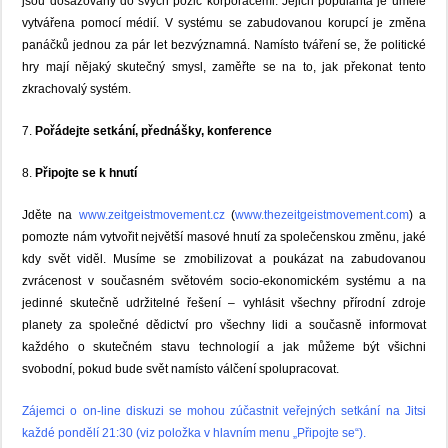
jsou dosazovány do svých pozic korporacemi. Jejich popularita je uměle
vytvářena pomocí médií. V systému se zabudovanou korupcí je změna
panáčků jednou za pár let bezvýznamná. Namísto tváření se, že politické
hry mají nějaký skutečný smysl, zaměřte se na to, jak překonat tento
zkrachovalý systém.
7.
Pořádejte setkání, přednášky, konference
8.
Připojte se k hnutí
Jděte na
www.zeitgeistmovement.cz
(
www.thezeitgeistmovement.com
) a
pomozte nám vytvořit největší masové hnutí za společenskou změnu, jaké
kdy svět viděl. Musíme se zmobilizovat a poukázat na zabudovanou
zvrácenost v současném světovém socio-ekonomickém systému a na
jedinné skutečně udržitelné řešení – vyhlásit všechny přírodní zdroje
planety za společné dědictví pro všechny lidi a současně informovat
každého o skutečném stavu technologií a jak můžeme být všichni
svobodní, pokud bude svět namísto válčení spolupracovat.
Zájemci o on-line diskuzi se mohou zúčastnit veřejných setkání na Jitsi
každé pondělí 21:30 (viz položka v hlavním menu „Připojte se“).