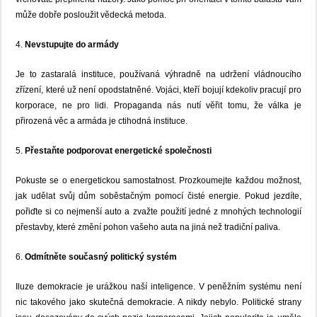
může dobře posloužit vědecká metoda.
4.
Nevstupujte do armády
Je to zastaralá instituce, používaná výhradně na udržení vládnoucího
zřízení, které už není opodstatněné. Vojáci, kteří bojují kdekoliv pracují pro
korporace, ne pro lidi. Propaganda nás nutí věřit tomu, že válka je
přirozená věc a armáda je ctihodná instituce.
5.
Přestaňte podporovat energetické společnosti
Pokuste se o energetickou samostatnost. Prozkoumejte každou možnost,
jak udělat svůj dům soběstačným pomocí čisté energie. Pokud jezdíte,
pořiďte si co nejmenší auto a zvažte použití jedné z mnohých technologií
přestavby, které změní pohon vašeho auta na jiná než tradiční paliva.
6.
Odmítněte současný politický systém
Iluze demokracie je urážkou naší inteligence. V peněžním systému není
nic takového jako skutečná demokracie. A nikdy nebylo. Politické strany