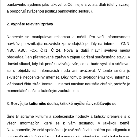
bankovního systému jako takového. Odmítejte život na dluh (dluhy svazují
a podporují zvrácenou politiku bankovního sektoru).
2.
Vypněte televizní zprávy
Nenechte se manipulovat reklamou a médii. Pro vaši informovanost
navštěvujte vznikající nezávislé zpravodajské portály na internetu. CNN,
NBC, ABC, FOX, ČT1, ČT24, Nova a další hlavní světová média
předkládají jen přefiltrované zprávy v zájmu udržení současného stavu. V
dnešní situaci, kdy tok peněz ovlivňuje vše, co se bude vysílat a sdělovat,
se o objektivních informacích nedá ani uvažovat. V tomto směru je
skutečně neocenitelný internet. Díky tomuto svobodnému toku informací
vládnoucí třída ztrácí kontrolu. Internet musíme neustále chránit, protože je
momentálně naším skutečným zachráncem.
3.
Rozvíjejte kulturního ducha, kritické myšlení a vzdělávejte se
Šiřte ty správné kulturní a společenské hodnoty a kriticky přemýšlejte o
všech informacích, které se k vám dostanou v jakékoli formě.
Nezapomeňte, že celá společnost je uvězněná v hlubokém paradigmatu a
vrchovatě přeplněná názory. Jako pomoc při orientaci v tomto balastu vám