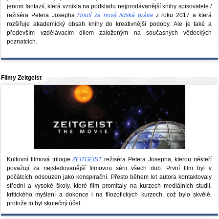
jenom fantazií, která vznikla na podkladu nejprodávanější knihy spisovatele /
režiséra Petera Josepha
Hnutí za nová lidská práva
z roku 2017 a která
rozšiřuje akademický obsah knihy do kreativnější podoby. Ale je také a
především vzdělávacím dílem založeným na současných vědeckých
poznatcích.
Filmy Zeitgeist
Kultovní filmová trilogie
ZEITGEIST
režiséra Petera Josepha, kterou někteří
považují za nejsledovanější filmovou sérii všech dob. První film byl v
počátcích odsouzen jako konspirační. Přesto během let autora kontaktovaly
střední a vysoké školy, které film promítaly na kurzech mediálních studií,
kritického myšlení a dokonce i na filozofických kurzech, což bylo skvělé,
protože to byl skutečný účel.