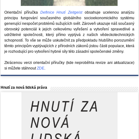
Orientační příručka
Definice Hnutí Zeitgeist
obsahuje ucelenou analýzu
principu fungování současného globálního socioekonomického systému
generující nespočet problémů sužujících svět. Zároveň ukazuje náš současný
obrovský potenciál k jejich celkovému vyřešení a vytvoření spravedlivé a
udržitelné společnosti, který přímo vyplývá z našich vědeckotechnických
schopností. To vše se může uskutečnit za předpokladu hlubšího porozumění
těmto principům vyplývajících z přírodních zákonů jistou části populace, která
je rozhodující pro vytvoření hybné síly této zásadní společenské změny.
Zkrácenou verzi orientační příručky (kde neproběhla revize ani aktualizace)
si můžete stáhnout
ZDE
.
Hnutí za nová lidská práva