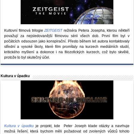
Kultovní filmová trilogie
ZEITGEIST
režiséra Petera Josepha, kterou někteří
považují za nejsledovanější filmovou sérii všech dob. První film byl v
počátcích odsouzen jako konspirační. Přesto během let autora kontaktovaly
střední a vysoké školy, které film promítaly na kurzech mediálních studií,
kritického myšlení a dokonce i na filozofických kurzech, což bylo skvělé,
protože to byl skutečný účel.
Kultura v úpadku
Kultura v úpadku
je projekt, kde Peter Joseph klade otázky a navrhuje
možná řešení, která bychom měli požadovat od zvolených vůdců tohoto