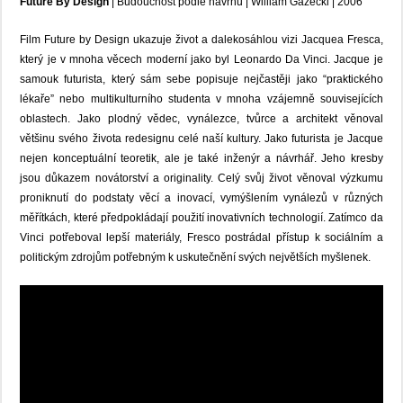
Future By Design
|
Budoucnost podle návrhu
|
William Gazecki |
2006
Film Future by Design ukazuje život a dalekosáhlou vizi Jacquea Fresca,
který je v mnoha věcech moderní jako byl Leonardo Da Vinci. Jacque je
samouk futurista, který sám sebe popisuje nejčastěji jako “praktického
lékaře” nebo multikulturního studenta v mnoha vzájemně souvisejících
oblastech. Jako plodný vědec, vynálezce, tvůrce a architekt věnoval
většinu svého života redesignu celé naší kultury. Jako futurista je Jacque
nejen konceptuální teoretik, ale je také inženýr a návrhář. Jeho kresby
jsou důkazem novátorství a originality. Celý svůj život věnoval výzkumu
proniknutí do podstaty věcí a inovací, vymýšlením vynálezů v různých
měřítkách, které předpokládají použití inovativních technologií. Zatímco da
Vinci potřeboval lepší materiály, Fresco postrádal přístup k sociálním a
politickým zdrojům potřebným k uskutečnění svých největších myšlenek.