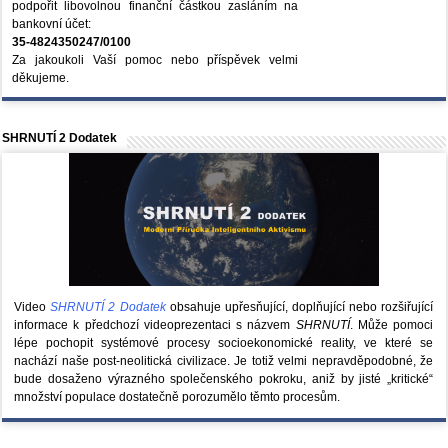
podpořit libovolnou finanční částkou zasláním na
bankovní účet:
35-4824350247/0100
Za jakoukoli Vaší pomoc nebo příspěvek velmi
děkujeme.
SHRNUTÍ 2 Dodatek
Video
SHRNUTÍ 2 Dodatek
obsahuje upřesňující, doplňující nebo rozšiřující
informace k předchozí videoprezentaci s názvem
SHRNUTÍ
. Může pomoci
lépe pochopit systémové procesy socioekonomické reality, ve které se
nachází naše post-neolitická civilizace. Je totiž velmi nepravděpodobné, že
bude dosaženo výrazného společenského pokroku, aniž by jisté „kritické“
množství populace dostatečně porozumělo těmto procesům.