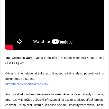
The Choice is Ours
| Volba je na nás | Roxanne Meadows & Joel Holt |
části I a II |
2015
Oficiální internetové stránky pro filmovou sérii s další podrobnosti o
dokumentu na adrese:
http://thechoiceisoursmovie.com
První část této třídílné dokumentární série zkoumá determinanty chování,
aby rozptýlilo mýtus o „lidské přirozenosti“ a ukazuje, jak prostředí formuje
chování. Druhá část
ilustruje, jak naše sociální struktury zachovávají naše