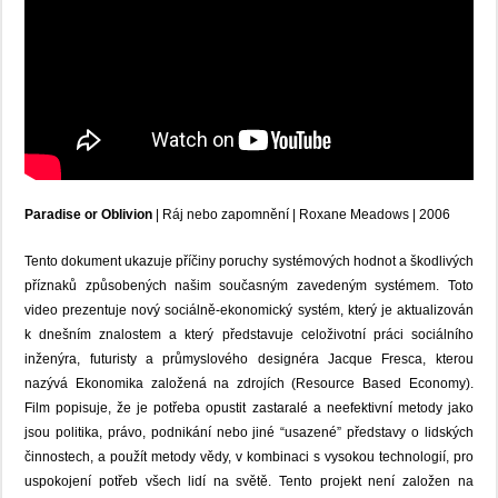
Paradise or Oblivion
|
Ráj nebo zapomnění
| Roxane Meadows |
2006
Tento dokument ukazuje příčiny poruchy systémových hodnot a škodlivých
příznaků způsobených našim současným zavedeným systémem. Toto
video prezentuje nový sociálně-ekonomický systém, který je aktualizován
k dnešním znalostem a který představuje celoživotní práci sociálního
inženýra, futuristy a průmyslového designéra Jacque Fresca, kterou
nazývá Ekonomika založená na zdrojích (Resource Based Economy).
Film popisuje, že je potřeba opustit zastaralé a neefektivní metody jako
jsou politika, právo, podnikání nebo jiné “usazené” představy o lidských
činnostech, a použít metody vědy, v kombinaci s vysokou technologií, pro
uspokojení potřeb všech lidí na světě. Tento projekt není založen na