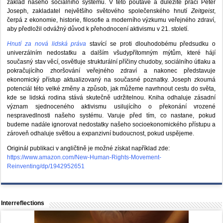
základ našeho sociálního systému. V této poutavé a důležité práci Peter
Joseph, zakladatel největšího světového společenského hnutí
Zeitgeist
,
čerpá z ekonomie, historie, filosofie a moderního výzkumu veřejného zdraví,
aby předložil odvážný důvod k přehodnocení aktivismu v 21. století.
Hnutí za nová lidská práva
stavící se proti dlouhodobému předsudku o
univerzálním nedostatku a dalším všudypřítomným mýtům, které hájí
současný stav věcí, osvětluje strukturální příčiny chudoby, sociálního útlaku a
pokračujícího zhoršování veřejného zdraví a nakonec představuje
ekonomický přístup aktualizovaný na současné poznatky. Joseph zkoumá
potenciál této velké změny a způsob, jak můžeme navrhnout cestu do světa,
kde se lidská rodina stává skutečně udržitelnou. Kniha odhaluje zásadní
význam sjednoceného aktivismu usilujícího o překonání vrozené
nespravedlnosti našeho systému. Varuje před tím, co nastane, pokud
budeme nadále ignorovat nedostatky našeho socioekonomického přístupu a
zároveň odhaluje světlou a expanzivní budoucnost, pokud uspějeme.
Originál publikaci v angličtině je možné získat například zde:
https://www.amazon.com/New-Human-Rights-Movement-
Reinventing/dp/1942952651
Interreflections