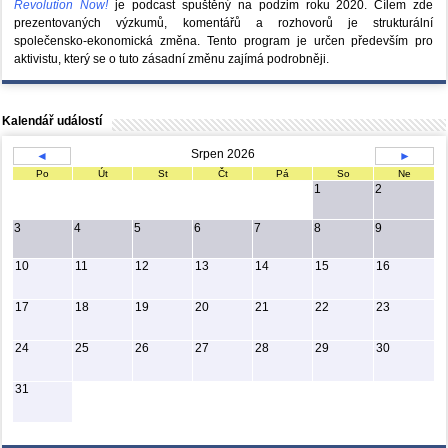
Revolution Now!
je podcast spuštěný na podzim roku 2020.
Cílem zde
prezentovaných výzkumů, komentářů a rozhovorů je strukturální
společensko-ekonomická změna. Tento program je určen především pro
aktivistu, který se o tuto zásadní změnu zajímá podrobněji.
Kalendář událostí
Srpen 2026
◄
►
Po
Út
St
Čt
Pá
So
Ne
1
2
3
4
5
6
7
8
9
10
11
12
13
14
15
16
17
18
19
20
21
22
23
24
25
26
27
28
29
30
31