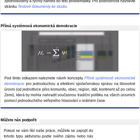
zjednodušený a rychlý náhled do této problematiky. Pro podrobnosti navštivte
stránku
Textové dokumenty ke studiu
.
Přímá systémová ekonomická demokracie
Pod tímto odkazem naleznete návrh konceptu
Přímé systémové ekonomické
demokracie
pro jednoduchou a efektivní společenskou správu na libovolné
úrovni (od jednotlivce přes komunitu, obec, region, stát, kontinent až po celou
Zemi), která by mohla nahradit současnou tradiční politiku na všech úrovních
pomocí jednoduchého veřejného hlasování v reálném čase.
Můžete nás podpořit
Pokud se vám líbí naše práce, můžete se zapojit do
tohoto typu aktivismu podle svého zájmu nebo nás