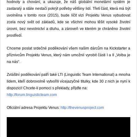
hodnoty a chování, a ukazuje, že náš globální monetární systém je
zastaralý a stále nestačí pokrýt potřeby většiny lidí.
Třetí část, která má být
uvolněna v tomto roce (2015), bude líčit vizi Projektu Venus vybudovat
zcela nový svět od základů, kde se všichni mohou těšit vysoké životní
úrovni, bez nevolnictví a dluhu,
a zároveň ve kterém je chráněno životní
prostředí.
Chceme poslat srdečné poděkování všem našim dárcům na Kickstarter a
příznivcům Projektu Venus, který nám umožnil vyrobit části I a II „Volba je
na nás“.
Zvláštní poděkování patří také LTI (Linguistic Team International) a mnoha
lidem, kteří dobrovolně vytvořili vícejazyčné titulky, kde 30 z nich je nyní k
dispozici!
Chcete-li pomoci s překlady, přijďte na:
http://forum.linguisticteam.com
Oficiální adresa Projektu Venus:
http://thevenusproject.com