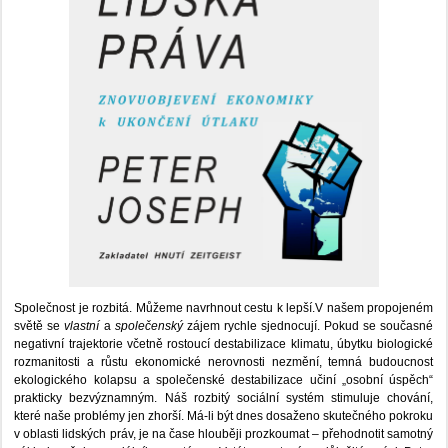
Společnost je rozbitá. Můžeme navrhnout cestu k lepší.V našem propojeném
světě se
vlastní
a
společenský
zájem rychle sjednocují. Pokud se současné
negativní trajektorie včetně rostoucí destabilizace klimatu, úbytku biologické
rozmanitosti a růstu ekonomické nerovnosti nezmění, temná budoucnost
ekologického kolapsu a společenské destabilizace učiní „osobní úspěch“
prakticky bezvýznamným. Náš rozbitý sociální systém stimuluje chování,
které naše problémy jen zhorší. Má-li být dnes dosaženo skutečného pokroku
v oblasti lidských práv, je na čase hlouběji prozkoumat – přehodnotit samotný