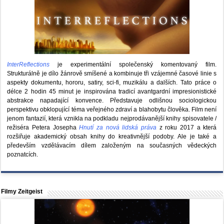
InterReflections
je experimentální společenský komentovaný film.
Strukturálně je dílo žánrově smíšené a kombinuje tři vzájemné časové linie s
aspekty dokumentu, hororu, satiry, sci-fi, muzikálu a dalších. Tato práce o
délce 2 hodin 45 minut je inspirována tradicí avantgardní impresionistické
abstrakce napadající konvence. Představuje odlišnou sociologickou
perspektivu obklopující téma veřejného zdraví a blahobytu člověka. Film není
jenom fantazií, která vznikla na podkladu nejprodávanější knihy spisovatele /
režiséra Petera Josepha
Hnutí za nová lidská práva
z roku 2017 a která
rozšiřuje akademický obsah knihy do kreativnější podoby. Ale je také a
především vzdělávacím dílem založeným na současných vědeckých
poznatcích.
Filmy Zeitgeist