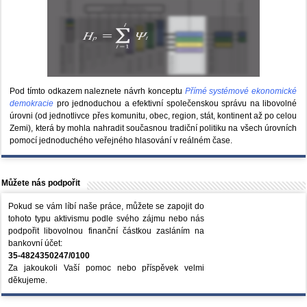
Pod tímto odkazem naleznete návrh konceptu
Přímé systémové ekonomické
demokracie
pro jednoduchou a efektivní společenskou správu na libovolné
úrovni (od jednotlivce přes komunitu, obec, region, stát, kontinent až po celou
Zemi), která by mohla nahradit současnou tradiční politiku na všech úrovních
pomocí jednoduchého veřejného hlasování v reálném čase.
Můžete nás podpořit
Pokud se vám líbí naše práce, můžete se zapojit do
tohoto typu aktivismu podle svého zájmu nebo nás
podpořit libovolnou finanční částkou zasláním na
bankovní účet:
35-4824350247/0100
Za jakoukoli Vaší pomoc nebo příspěvek velmi
děkujeme.