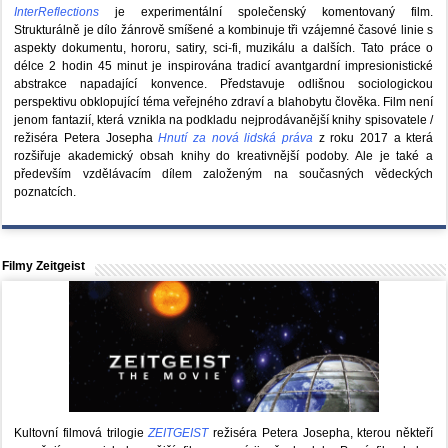
InterReflections
je experimentální společenský komentovaný film.
Strukturálně je dílo žánrově smíšené a kombinuje tři vzájemné časové linie s
aspekty dokumentu, hororu, satiry, sci-fi, muzikálu a dalších. Tato práce o
délce 2 hodin 45 minut je inspirována tradicí avantgardní impresionistické
abstrakce napadající konvence. Představuje odlišnou sociologickou
perspektivu obklopující téma veřejného zdraví a blahobytu člověka. Film není
jenom fantazií, která vznikla na podkladu nejprodávanější knihy spisovatele /
režiséra Petera Josepha
Hnutí za nová lidská práva
z roku 2017 a která
rozšiřuje akademický obsah knihy do kreativnější podoby. Ale je také a
především vzdělávacím dílem založeným na současných vědeckých
poznatcích.
Filmy Zeitgeist
Kultovní filmová trilogie
ZEITGEIST
režiséra Petera Josepha, kterou někteří