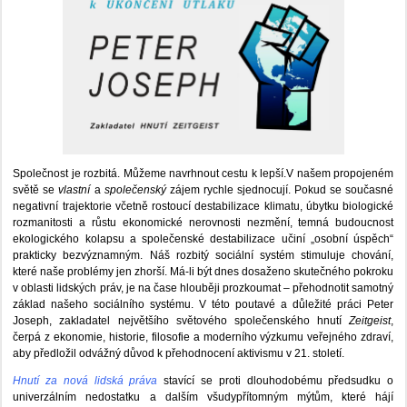
Společnost je rozbitá. Můžeme navrhnout cestu k lepší.V našem propojeném
světě se
vlastní
a
společenský
zájem rychle sjednocují. Pokud se současné
negativní trajektorie včetně rostoucí destabilizace klimatu, úbytku biologické
rozmanitosti a růstu ekonomické nerovnosti nezmění, temná budoucnost
ekologického kolapsu a společenské destabilizace učiní „osobní úspěch“
prakticky bezvýznamným. Náš rozbitý sociální systém stimuluje chování,
které naše problémy jen zhorší. Má-li být dnes dosaženo skutečného pokroku
v oblasti lidských práv, je na čase hlouběji prozkoumat – přehodnotit samotný
základ našeho sociálního systému. V této poutavé a důležité práci Peter
Joseph, zakladatel největšího světového společenského hnutí
Zeitgeist
,
čerpá z ekonomie, historie, filosofie a moderního výzkumu veřejného zdraví,
aby předložil odvážný důvod k přehodnocení aktivismu v 21. století.
Hnutí za nová lidská práva
stavící se proti dlouhodobému předsudku o
univerzálním nedostatku a dalším všudypřítomným mýtům, které hájí