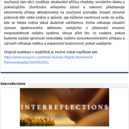
současný stav věcí, osvětluje strukturální příčiny chudoby, sociálního útlaku a
pokračujícího zhoršování veřejného zdraví a nakonec představuje
ekonomický přístup aktualizovaný na současné poznatky. Joseph zkoumá
potenciál této velké změny a způsob, jak můžeme navrhnout cestu do světa,
kde se lidská rodina stává skutečně udržitelnou. Kniha odhaluje zásadní
význam sjednoceného aktivismu usilujícího o překonání vrozené
nespravedlnosti našeho systému. Varuje před tím, co nastane, pokud
budeme nadále ignorovat nedostatky našeho socioekonomického přístupu a
zároveň odhaluje světlou a expanzivní budoucnost, pokud uspějeme.
Originál publikaci v angličtině je možné získat například zde:
https://www.amazon.com/New-Human-Rights-Movement-
Reinventing/dp/1942952651
Interreflections