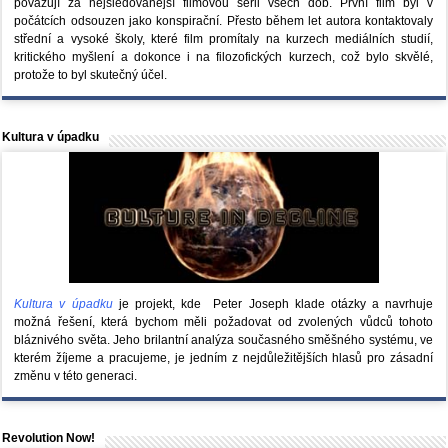
považují za nejsledovanější filmovou sérii všech dob. První film byl v
počátcích odsouzen jako konspirační. Přesto během let autora kontaktovaly
střední a vysoké školy, které film promítaly na kurzech mediálních studií,
kritického myšlení a dokonce i na filozofických kurzech, což bylo skvělé,
protože to byl skutečný účel.
Kultura v úpadku
Kultura v úpadku
je projekt, kde Peter Joseph klade otázky a navrhuje
možná řešení, která bychom měli požadovat od zvolených vůdců tohoto
bláznivého světa. Jeho brilantní analýza současného směšného systému, ve
kterém žíjeme a pracujeme, je jedním z nejdůležitějších hlasů pro zásadní
změnu v této generaci.
Revolution Now!