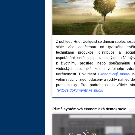
Z pohledu Hnutí Zeitgeist se dnešní společnost 
stále více oddělenou od fyzického svě
technikami produkce, distribuce a sociál
uspořádání, které mají pouze malý nebo žádný 
k životnímu prostředí nebo současnému s
vědeckých poznatků kolem veřejného zdra
udržitelnosti. Dokument
Ekonomický model
na
velmi stručný, zjednodušený a rychlý náhled do
problematiky. Pro podrobnosti navštivte str
Textové dokumenty ke studiu
.
Přímá systémová ekonomická demokracie