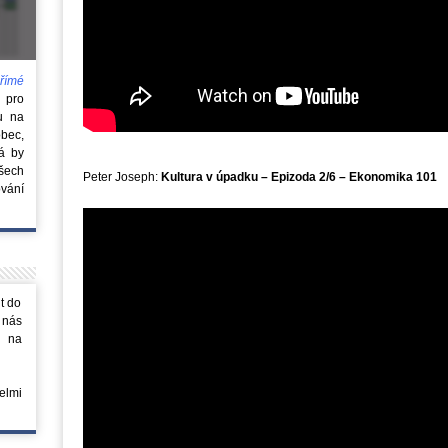
římé
e
pro
u na
obec,
rá by
všech
Peter Joseph:
Kultura v úpadku – Epizoda 2/6 – Ekonomika 101
vání
t do
 nás
m na
elmi