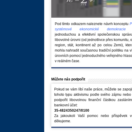
Pod tímto odkazem naleznete návrh konceptu
P
systémové ekonomické demokraci
jednoduchou a efektivní společenskou správ
libovolné úrovni (od jednotlivce přes komunitu, 
region, stát, kontinent až po celou Zemi), kte
mohla nahradit současnou tradiční politiku na 
úrovních pomocí jednoduchého veřejného hlaso
v reálném čase.
Můžete nás podpořit
Pokud se vám líbí naše práce, můžete se zapoji
tohoto typu aktivismu podle svého zájmu nebo
podpořit libovolnou finanční částkou zaslání
bankovní účet:
35-4824350247/0100
Za jakoukoli Vaší pomoc nebo příspěvek v
děkujeme.