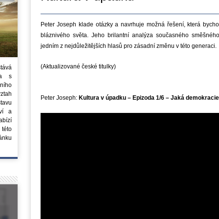
Peter Joseph klade otázky a navrhuje možná řešení, která bych
bláznivého světa. Jeho brilantní analýza současného směšného
jedním z nejdůležitějších hlasů pro zásadní změnu v této generaci.
(Aktualizované české titulky)
stává
ta s
ního
vztah
Peter Joseph:
Kultura v úpadku – Epizoda 1/6 – Jaká demokracie
tavu
ví a
bízí
 této
ánku