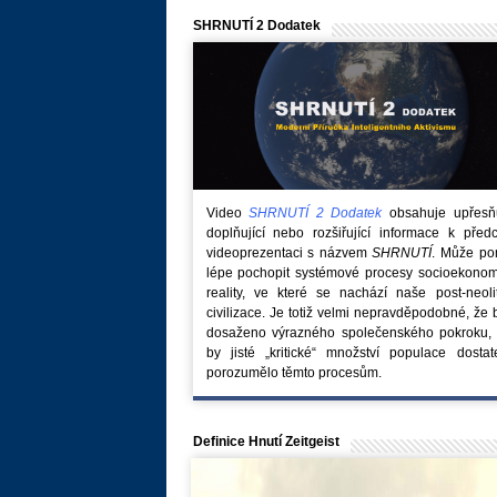
SHRNUTÍ 2 Dodatek
Video
SHRNUTÍ 2 Dodatek
obsahuje upřesňuj
doplňující nebo rozšiřující informace k před
videoprezentaci s názvem
SHRNUTÍ
. Může po
lépe pochopit systémové procesy socioekonom
reality, ve které se nachází naše post-neoli
civilizace. Je totiž velmi nepravděpodobné, že
dosaženo výrazného společenského pokroku, 
by jisté „kritické“ množství populace dostat
porozumělo těmto procesům.
Definice Hnutí Zeitgeist