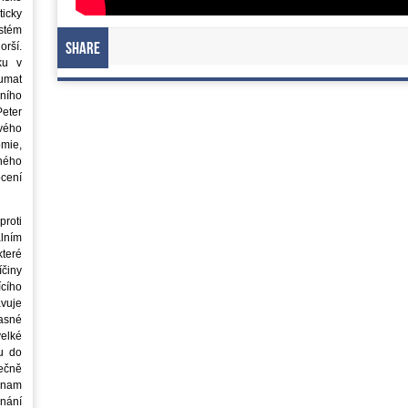
icky
stém
orší.
Share
ku v
oumat
ního
eter
vého
mie,
jného
ocení
roti
lním
teré
íčiny
cího
avuje
asné
elké
u do
ečně
znam
nání