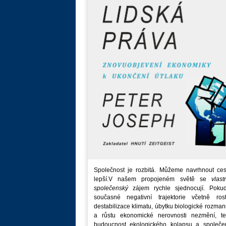
Společnost je rozbitá. Můžeme navrhnout ces
lepší.V našem propojeném světě se
vlast
společenský
zájem rychle sjednocují. Poku
současné negativní trajektorie včetně rost
destabilizace klimatu, úbytku biologické rozmani
a růstu ekonomické nerovnosti nezmění, t
budoucnost ekologického kolapsu a společe