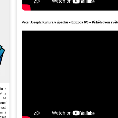
Peter Joseph:
Kultura v úpadku – Epizoda 6/6 – Příběh dvou svět
tu k
ní
a
d se
oucí
tosti
emná
nské