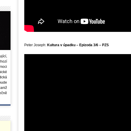
Peter Joseph:
Kultura v úpadku – Epizoda 3/6 – PZS
ící,
chozí
moci
ické
tická
 bude
aniž
ečně