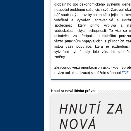
globálního socioekonomického systému generu
nespočet problémů sužujících svět. Zároveň uk
náš současný obrovský potenciál k jejich celk
vyřešení a vytvoření spravedlivé a udržit
společnosti, který přímo vyplývá z na
vědeckotechnických schopností. To vše se 
uskutečnit za předpokladu hlubšího porozu
těmto principům vyplývajících z přírodních z
jistou části populace, která je rozhodující
vytvoření hybné síly této zásadní společe
změny.
Zkrácenou verzi orientační příručky (kde nepro
revize ani aktualizace) si můžete stáhnout
ZDE
.
Hnutí za nová lidská práva