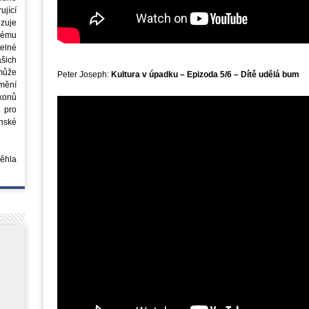
jící
azuje
ovému
elné
šich
může
Peter Joseph:
Kultura v úpadku – Epizoda 5/6 – Dítě udělá bum
mění
ákonů
 pro
nské
běhla