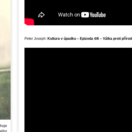
Peter Joseph:
Kultura v úpadku – Epizoda 4/6 – Válka proti přírod
huje
ného