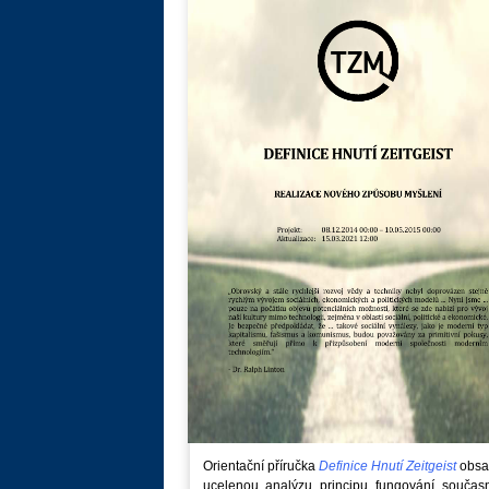
Orientační příručka
Definice Hnutí Zeitgeist
obsa
ucelenou analýzu principu fungování součas