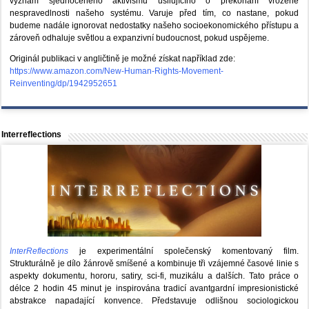
význam sjednoceného aktivismu usilujícího o překonání vrozené
nespravedlnosti našeho systému. Varuje před tím, co nastane, pokud
budeme nadále ignorovat nedostatky našeho socioekonomického přístupu a
zároveň odhaluje světlou a expanzivní budoucnost, pokud uspějeme.
Originál publikaci v angličtině je možné získat například zde:
https://www.amazon.com/New-Human-Rights-Movement-
Reinventing/dp/1942952651
Interreflections
InterReflections
je experimentální společenský komentovaný film.
Strukturálně je dílo žánrově smíšené a kombinuje tři vzájemné časové linie s
aspekty dokumentu, hororu, satiry, sci-fi, muzikálu a dalších. Tato práce o
délce 2 hodin 45 minut je inspirována tradicí avantgardní impresionistické
abstrakce napadající konvence. Představuje odlišnou sociologickou