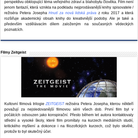
perspektivu obklopující téma veřejného zdraví a blahobytu člověka. Film není
jenom fantazií, která vznikla na podkladu nejprodávanější knihy spisovatele /
režiséra Petera Josepha
Hnutí za nová lidská práva
z roku 2017 a která
rozšiřuje akademický obsah knihy do kreativnější podoby. Ale je také a
především vzdělávacím dílem založeným na současných vědeckých
poznatcích.
Filmy Zeitgeist
Kultovní filmová trilogie
ZEITGEIST
režiséra Petera Josepha, kterou někteří
považují za nejsledovanější filmovou sérii všech dob. První film byl v
počátcích odsouzen jako konspirační. Přesto během let autora kontaktovaly
střední a vysoké školy, které film promítaly na kurzech mediálních studií,
kritického myšlení a dokonce i na filozofických kurzech, což bylo skvělé,
protože to byl skutečný účel.