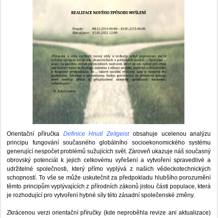
Orientační příručka
Definice Hnutí Zeitgeist
obsahuje ucelenou analýzu
principu fungování současného globálního socioekonomického systému
generující nespočet problémů sužujících svět. Zároveň ukazuje náš současný
obrovský potenciál k jejich celkovému vyřešení a vytvoření spravedlivé a
udržitelné společnosti, který přímo vyplývá z našich vědeckotechnických
schopností. To vše se může uskutečnit za předpokladu hlubšího porozumění
těmto principům vyplývajících z přírodních zákonů jistou části populace, která
je rozhodující pro vytvoření hybné síly této zásadní společenské změny.
Zkrácenou verzi orientační příručky (kde neproběhla revize ani aktualizace)