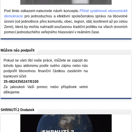
Pod tímto odkazem naleznete návrh konceptu
Přímé systémové ekonomické
demokracie
pro jednoduchou a efektivní společenskou správu na libovolné
úrovni (od jednotlivce přes komunitu, obec, region, stát, kontinent až po celou
Zemi), která by mohla nahradit současnou tradiční politiku na všech úrovních
pomocí jednoduchého veřejného hlasování v reálném čase.
Můžete nás podpořit
Pokud se vám líbí naše práce, můžete se zapojit do
tohoto typu aktivismu podle svého zájmu nebo nás
podpořit libovolnou finanční částkou zasláním na
bankovní účet:
35-4824350247/0100
Za jakoukoli Vaší pomoc nebo příspěvek velmi
děkujeme.
SHRNUTÍ 2 Dodatek