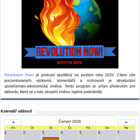
Revolution Now!
je podcast spuštěný na podzim roku 2020.
Cílem zde
prezentovaných výzkumů, komentářů a rozhovorů je strukturální
společensko-ekonomická změna. Tento program je určen především pro
aktivistu, který se o tuto zásadní změnu zajímá podrobněji.
Kalendář událostí
Červen 2026
◄
►
Po
Út
St
Čt
Pá
So
Ne
1
2
3
4
5
6
7