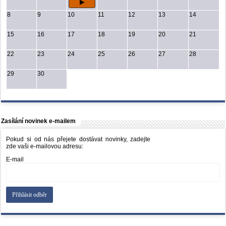
8
9
10
11
12
13
14
15
16
17
18
19
20
21
22
23
24
25
26
27
28
29
30
Zasílání novinek e-mailem
Pokud si od nás přejete dostávat novinky, zadejte
zde vaši e-mailovou adresu:
E-mail