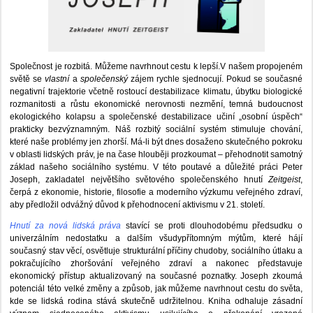
Společnost je rozbitá. Můžeme navrhnout cestu k lepší.V našem propojeném
světě se
vlastní
a
společenský
zájem rychle sjednocují. Pokud se současné
negativní trajektorie včetně rostoucí destabilizace klimatu, úbytku biologické
rozmanitosti a růstu ekonomické nerovnosti nezmění, temná budoucnost
ekologického kolapsu a společenské destabilizace učiní „osobní úspěch“
prakticky bezvýznamným. Náš rozbitý sociální systém stimuluje chování,
které naše problémy jen zhorší. Má-li být dnes dosaženo skutečného pokroku
v oblasti lidských práv, je na čase hlouběji prozkoumat – přehodnotit samotný
základ našeho sociálního systému. V této poutavé a důležité práci Peter
Joseph, zakladatel největšího světového společenského hnutí
Zeitgeist
,
čerpá z ekonomie, historie, filosofie a moderního výzkumu veřejného zdraví,
aby předložil odvážný důvod k přehodnocení aktivismu v 21. století.
Hnutí za nová lidská práva
stavící se proti dlouhodobému předsudku o
univerzálním nedostatku a dalším všudypřítomným mýtům, které hájí
současný stav věcí, osvětluje strukturální příčiny chudoby, sociálního útlaku a
pokračujícího zhoršování veřejného zdraví a nakonec představuje
ekonomický přístup aktualizovaný na současné poznatky. Joseph zkoumá
potenciál této velké změny a způsob, jak můžeme navrhnout cestu do světa,
kde se lidská rodina stává skutečně udržitelnou. Kniha odhaluje zásadní