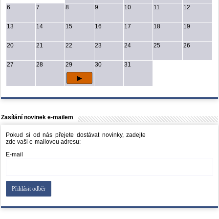
6
7
8
9
10
11
12
13
14
15
16
17
18
19
20
21
22
23
24
25
26
27
28
29
30
31
Zasílání novinek e-mailem
Pokud si od nás přejete dostávat novinky, zadejte
zde vaši e-mailovou adresu:
E-mail