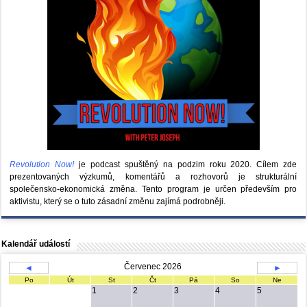
Revolution Now!
je podcast spuštěný na podzim roku 2020.
Cílem zde
prezentovaných výzkumů, komentářů a rozhovorů je strukturální
společensko-ekonomická změna. Tento program je určen především pro
aktivistu, který se o tuto zásadní změnu zajímá podrobněji.
Kalendář událostí
Červenec 2026
◄
►
Po
Út
St
Čt
Pá
So
Ne
1
2
3
4
5