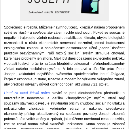
Společnost je rozbitá. Můžeme navrhnout cestu k lepší.V našem propojeném
světě se
vlastní
a
společenský
zájem rychle sjednocují. Pokud se současné
negativní trajektorie včetně rostoucí destabilizace klimatu, úbytku biologické
rozmanitosti a růstu ekonomické nerovnosti nezmění, temná budoucnost
ekologického kolapsu a společenské destabilizace učiní „osobní úspěch“
prakticky bezvýznamným. Náš rozbitý sociální systém stimuluje chování,
které naše problémy jen zhorší. Má-li být dnes dosaženo skutečného pokroku
v oblasti lidských práv, je na čase hlouběji prozkoumat – přehodnotit samotný
základ našeho sociálního systému. V této poutavé a důležité práci Peter
Joseph, zakladatel největšího světového společenského hnutí
Zeitgeist
,
čerpá z ekonomie, historie, filosofie a moderního výzkumu veřejného zdraví,
aby předložil odvážný důvod k přehodnocení aktivismu v 21. století.
Hnutí za nová lidská práva
stavící se proti dlouhodobému předsudku o
univerzálním nedostatku a dalším všudypřítomným mýtům, které hájí
současný stav věcí, osvětluje strukturální příčiny chudoby, sociálního útlaku a
pokračujícího zhoršování veřejného zdraví a nakonec představuje
ekonomický přístup aktualizovaný na současné poznatky. Joseph zkoumá
potenciál této velké změny a způsob, jak můžeme navrhnout cestu do světa,
kde se lidská rodina stává skutečně udržitelnou. Kniha odhaluje zásadní