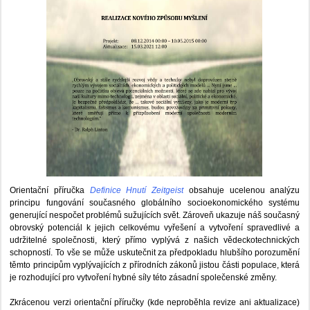
Orientační příručka
Definice Hnutí Zeitgeist
obsahuje ucelenou analýzu
principu fungování současného globálního socioekonomického systému
generující nespočet problémů sužujících svět. Zároveň ukazuje náš současný
obrovský potenciál k jejich celkovému vyřešení a vytvoření spravedlivé a
udržitelné společnosti, který přímo vyplývá z našich vědeckotechnických
schopností. To vše se může uskutečnit za předpokladu hlubšího porozumění
těmto principům vyplývajících z přírodních zákonů jistou části populace, která
je rozhodující pro vytvoření hybné síly této zásadní společenské změny.
Zkrácenou verzi orientační příručky (kde neproběhla revize ani aktualizace)