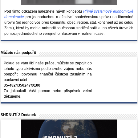
Pod tímto odkazem naleznete návrh konceptu
Přímé systémové ekonomické
demokracie
pro jednoduchou a efektivní společenskou správu na libovolné
úrovni (od jednotlivce přes komunitu, obec, region, stát, kontinent až po celou
Zemi), která by mohla nahradit současnou tradiční politiku na všech úrovních
pomocí jednoduchého veřejného hlasování v reálném čase.
Můžete nás podpořit
Pokud se vám líbí naše práce, můžete se zapojit do
tohoto typu aktivismu podle svého zájmu nebo nás
podpořit libovolnou finanční částkou zasláním na
bankovní účet:
35-4824350247/0100
Za jakoukoli Vaší pomoc nebo příspěvek velmi
děkujeme.
SHRNUTÍ 2 Dodatek