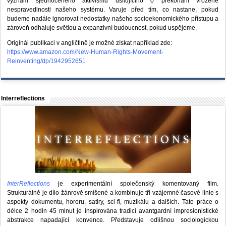
význam sjednoceného aktivismu usilujícího o překonání vrozené
nespravedlnosti našeho systému. Varuje před tím, co nastane, pokud
budeme nadále ignorovat nedostatky našeho socioekonomického přístupu a
zároveň odhaluje světlou a expanzivní budoucnost, pokud uspějeme.
Originál publikaci v angličtině je možné získat například zde:
https://www.amazon.com/New-Human-Rights-Movement-
Reinventing/dp/1942952651
Interreflections
InterReflections
je experimentální společenský komentovaný film.
Strukturálně je dílo žánrově smíšené a kombinuje tři vzájemné časové linie s
aspekty dokumentu, hororu, satiry, sci-fi, muzikálu a dalších. Tato práce o
délce 2 hodin 45 minut je inspirována tradicí avantgardní impresionistické
abstrakce napadající konvence. Představuje odlišnou sociologickou