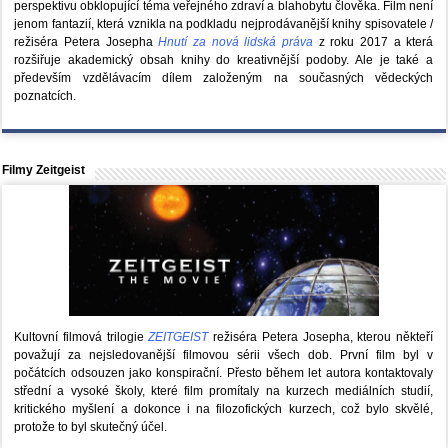
perspektivu obklopující téma veřejného zdraví a blahobytu člověka. Film není
jenom fantazií, která vznikla na podkladu nejprodávanější knihy spisovatele /
režiséra Petera Josepha
Hnutí za nová lidská práva
z roku 2017 a která
rozšiřuje akademický obsah knihy do kreativnější podoby. Ale je také a
především vzdělávacím dílem založeným na současných vědeckých
poznatcích.
Filmy Zeitgeist
Kultovní filmová trilogie
ZEITGEIST
režiséra Petera Josepha, kterou někteří
považují za nejsledovanější filmovou sérii všech dob. První film byl v
počátcích odsouzen jako konspirační. Přesto během let autora kontaktovaly
střední a vysoké školy, které film promítaly na kurzech mediálních studií,
kritického myšlení a dokonce i na filozofických kurzech, což bylo skvělé,
protože to byl skutečný účel.