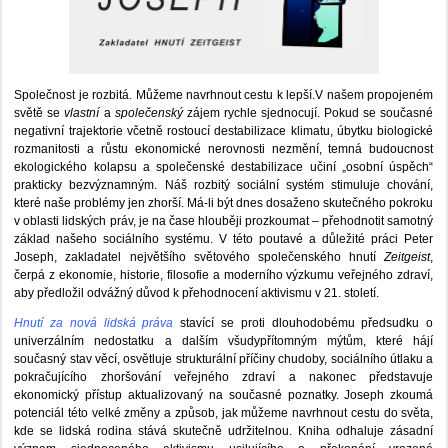
Společnost je rozbitá. Můžeme navrhnout cestu k lepší.V našem propojeném
světě se
vlastní
a
společenský
zájem rychle sjednocují. Pokud se současné
negativní trajektorie včetně rostoucí destabilizace klimatu, úbytku biologické
rozmanitosti a růstu ekonomické nerovnosti nezmění, temná budoucnost
ekologického kolapsu a společenské destabilizace učiní „osobní úspěch“
prakticky bezvýznamným. Náš rozbitý sociální systém stimuluje chování,
které naše problémy jen zhorší. Má-li být dnes dosaženo skutečného pokroku
v oblasti lidských práv, je na čase hlouběji prozkoumat – přehodnotit samotný
základ našeho sociálního systému. V této poutavé a důležité práci Peter
Joseph, zakladatel největšího světového společenského hnutí
Zeitgeist
,
čerpá z ekonomie, historie, filosofie a moderního výzkumu veřejného zdraví,
aby předložil odvážný důvod k přehodnocení aktivismu v 21. století.
Hnutí za nová lidská práva
stavící se proti dlouhodobému předsudku o
univerzálním nedostatku a dalším všudypřítomným mýtům, které hájí
současný stav věcí, osvětluje strukturální příčiny chudoby, sociálního útlaku a
pokračujícího zhoršování veřejného zdraví a nakonec představuje
ekonomický přístup aktualizovaný na současné poznatky. Joseph zkoumá
potenciál této velké změny a způsob, jak můžeme navrhnout cestu do světa,
kde se lidská rodina stává skutečně udržitelnou. Kniha odhaluje zásadní