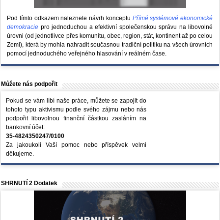
Pod tímto odkazem naleznete návrh konceptu
Přímé systémové ekonomické
demokracie
pro jednoduchou a efektivní společenskou správu na libovolné
úrovni (od jednotlivce přes komunitu, obec, region, stát, kontinent až po celou
Zemi), která by mohla nahradit současnou tradiční politiku na všech úrovních
pomocí jednoduchého veřejného hlasování v reálném čase.
Můžete nás podpořit
Pokud se vám líbí naše práce, můžete se zapojit do
tohoto typu aktivismu podle svého zájmu nebo nás
podpořit libovolnou finanční částkou zasláním na
bankovní účet:
35-4824350247/0100
Za jakoukoli Vaší pomoc nebo příspěvek velmi
děkujeme.
SHRNUTÍ 2 Dodatek