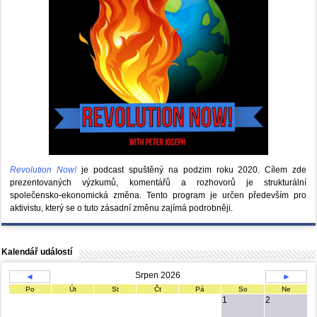
Revolution Now!
je podcast spuštěný na podzim roku 2020.
Cílem zde
prezentovaných výzkumů, komentářů a rozhovorů je strukturální
společensko-ekonomická změna. Tento program je určen především pro
aktivistu, který se o tuto zásadní změnu zajímá podrobněji.
Kalendář událostí
Srpen 2026
◄
►
Po
Út
St
Čt
Pá
So
Ne
1
2