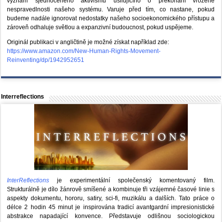
význam sjednoceného aktivismu usilujícího o překonání vrozené
nespravedlnosti našeho systému. Varuje před tím, co nastane, pokud
budeme nadále ignorovat nedostatky našeho socioekonomického přístupu a
zároveň odhaluje světlou a expanzivní budoucnost, pokud uspějeme.
Originál publikaci v angličtině je možné získat například zde:
https://www.amazon.com/New-Human-Rights-Movement-
Reinventing/dp/1942952651
Interreflections
InterReflections
je experimentální společenský komentovaný film.
Strukturálně je dílo žánrově smíšené a kombinuje tři vzájemné časové linie s
aspekty dokumentu, hororu, satiry, sci-fi, muzikálu a dalších. Tato práce o
délce 2 hodin 45 minut je inspirována tradicí avantgardní impresionistické
abstrakce napadající konvence. Představuje odlišnou sociologickou