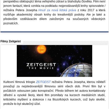
perspektivu obklopující téma veřejného zdraví a blahobytu člověka. Film není
jenom fantazií, která vznikla na podkladu nejprodávanější knihy spisovatele /
režiséra Petera Josepha
Hnutí za nová lidská práva
z roku 2017 a která
rozšiřuje akademický obsah knihy do kreativnější podoby. Ale je také a
především vzdělávacím dílem založeným na současných vědeckých
poznatcích.
Filmy Zeitgeist
Kultovní filmová trilogie
ZEITGEIST
režiséra Petera Josepha, kterou někteří
považují za nejsledovanější filmovou sérii všech dob. První film byl v
počátcích odsouzen jako konspirační. Přesto během let autora kontaktovaly
střední a vysoké školy, které film promítaly na kurzech mediálních studií,
kritického myšlení a dokonce i na filozofických kurzech, což bylo skvělé,
protože to byl skutečný účel.