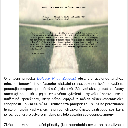
Orientační příručka
Definice Hnutí Zeitgeist
obsahuje ucelenou analýzu
principu fungování současného globálního socioekonomického systému
generující nespočet problémů sužujících svět. Zároveň ukazuje náš současný
obrovský potenciál k jejich celkovému vyřešení a vytvoření spravedlivé a
udržitelné společnosti, který přímo vyplývá z našich vědeckotechnických
schopností. To vše se může uskutečnit za předpokladu hlubšího porozumění
těmto principům vyplývajících z přírodních zákonů jistou části populace, která
je rozhodující pro vytvoření hybné síly této zásadní společenské změny.
Zkrácenou verzi orientační příručky (kde neproběhla revize ani aktualizace)