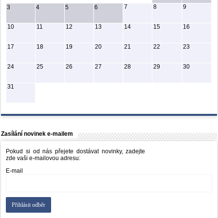
7
8
9
3
4
5
6
10
11
12
13
14
15
16
17
18
19
20
21
22
23
24
25
26
27
28
29
30
31
Zasílání novinek e-mailem
Pokud si od nás přejete dostávat novinky, zadejte
zde vaši e-mailovou adresu:
E-mail