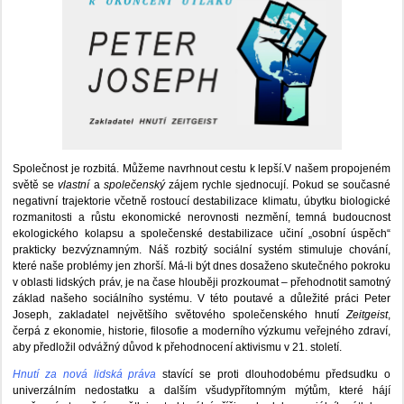
Společnost je rozbitá. Můžeme navrhnout cestu k lepší.V našem propojeném
světě se
vlastní
a
společenský
zájem rychle sjednocují. Pokud se současné
negativní trajektorie včetně rostoucí destabilizace klimatu, úbytku biologické
rozmanitosti a růstu ekonomické nerovnosti nezmění, temná budoucnost
ekologického kolapsu a společenské destabilizace učiní „osobní úspěch“
prakticky bezvýznamným. Náš rozbitý sociální systém stimuluje chování,
které naše problémy jen zhorší. Má-li být dnes dosaženo skutečného pokroku
v oblasti lidských práv, je na čase hlouběji prozkoumat – přehodnotit samotný
základ našeho sociálního systému. V této poutavé a důležité práci Peter
Joseph, zakladatel největšího světového společenského hnutí
Zeitgeist
,
čerpá z ekonomie, historie, filosofie a moderního výzkumu veřejného zdraví,
aby předložil odvážný důvod k přehodnocení aktivismu v 21. století.
Hnutí za nová lidská práva
stavící se proti dlouhodobému předsudku o
univerzálním nedostatku a dalším všudypřítomným mýtům, které hájí