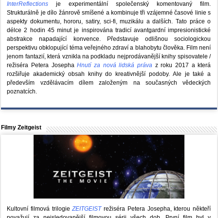
InterReflections
je experimentální společenský komentovaný film.
Strukturálně je dílo žánrově smíšené a kombinuje tři vzájemné časové linie s
aspekty dokumentu, hororu, satiry, sci-fi, muzikálu a dalších. Tato práce o
délce 2 hodin 45 minut je inspirována tradicí avantgardní impresionistické
abstrakce napadající konvence. Představuje odlišnou sociologickou
perspektivu obklopující téma veřejného zdraví a blahobytu člověka. Film není
jenom fantazií, která vznikla na podkladu nejprodávanější knihy spisovatele /
režiséra Petera Josepha
Hnutí za nová lidská práva
z roku 2017 a která
rozšiřuje akademický obsah knihy do kreativnější podoby. Ale je také a
především vzdělávacím dílem založeným na současných vědeckých
poznatcích.
Filmy Zeitgeist
Kultovní filmová trilogie
ZEITGEIST
režiséra Petera Josepha, kterou někteří
považují za nejsledovanější filmovou sérii všech dob. První film byl v