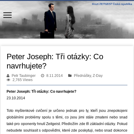
Peter Joseph: Tři otázky: Co
navrhujete?
Petr Taubinger
8.11.2014
Přednášky, Z-Day
2,765 Views
Peter Joseph: Tři otázky: Co navrhujete?
23.10.2014
Toto myšlenkové cvičení je určeno jednak pro ty, kteří jsou znepokojeni
globálními problémy spolu s těmi, co jsou jimi stále zmateni nebo snad
také pro oponenty hnutí Zeitgeist. Předložím zde tři základní otázky. Pokud
nebudete souhlasit s odpověďmi, které zde poskytuji, nebo snad dokonce