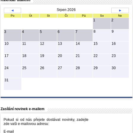
Kalendář událostí
Srpen 2026
◄
►
Po
Út
St
Čt
Pá
So
Ne
1
2
8
9
3
4
5
6
7
10
11
12
13
14
15
16
17
18
19
20
21
22
23
24
25
26
27
28
29
30
31
Zasílání novinek e-mailem
Pokud si od nás přejete dostávat novinky, zadejte
zde vaši e-mailovou adresu:
E-mail