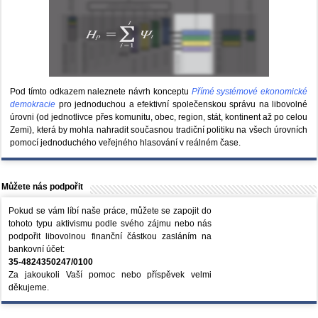
Pod tímto odkazem naleznete návrh konceptu
Přímé systémové ekonomické
demokracie
pro jednoduchou a efektivní společenskou správu na libovolné
úrovni (od jednotlivce přes komunitu, obec, region, stát, kontinent až po celou
Zemi), která by mohla nahradit současnou tradiční politiku na všech úrovních
pomocí jednoduchého veřejného hlasování v reálném čase.
Můžete nás podpořit
Pokud se vám líbí naše práce, můžete se zapojit do
tohoto typu aktivismu podle svého zájmu nebo nás
podpořit libovolnou finanční částkou zasláním na
bankovní účet:
35-4824350247/0100
Za jakoukoli Vaší pomoc nebo příspěvek velmi
děkujeme.