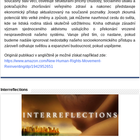
současný stav věcí, osvětluje strukturální příčiny chudoby, sociálního útlaku a
pokračujícího zhoršování veřejného zdraví a nakonec představuje
ekonomický přístup aktualizovaný na současné poznatky. Joseph zkoumá
potenciál této velké změny a způsob, jak můžeme navrhnout cestu do světa,
kde se lidská rodina stává skutečně udržitelnou. Kniha odhaluje zásadní
význam sjednoceného aktivismu usilujícího o překonání vrozené
nespravedlnosti našeho systému. Varuje před tím, co nastane, pokud
budeme nadále ignorovat nedostatky našeho socioekonomického přístupu a
zároveň odhaluje světlou a expanzivní budoucnost, pokud uspějeme.
Originál publikaci v angličtině je možné získat například zde:
https://www.amazon.com/New-Human-Rights-Movement-
Reinventing/dp/1942952651
Interreflections