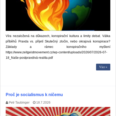
Víra nezaložená na důkazech, konspirační kultura a limity debat. Válka
příběhů Pravda vs. přijetí Skutečný zločin, nebo okrajová konspirace?
Základy a rámec konspiračního myšlení
https://www.zeitgeistmovement.cz/wp-content/uploads/2026/07/2026-07-
18_Naše-postpravdivá-realita.pdf
Více »
Proč je socialismus k ničemu
Petr Taubinger
18.7.2026