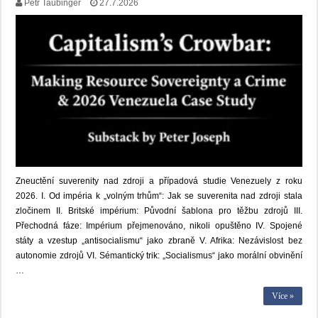
Petr Taubinger
27.7.2026
Zneuctění suverenity nad zdroji a případová studie Venezuely z roku
2026. I. Od impéria k „volným trhům“: Jak se suverenita nad zdroji stala
zločinem II. Britské impérium: Původní šablona pro těžbu zdrojů III.
Přechodná fáze: Impérium přejmenováno, nikoli opuštěno IV. Spojené
státy a vzestup „antisocialismu“ jako zbraně V. Afrika: Nezávislost bez
autonomie zdrojů VI. Sémantický trik: „Socialismus“ jako morální obvinění
…
Více »