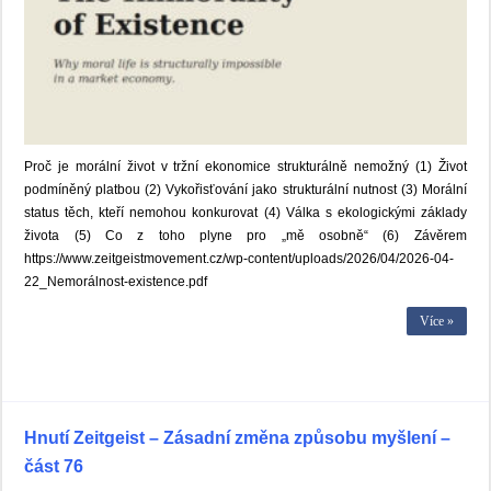
Proč je morální život v tržní ekonomice strukturálně nemožný (1) Život
podmíněný platbou (2) Vykořisťování jako strukturální nutnost (3) Morální
status těch, kteří nemohou konkurovat (4) Válka s ekologickými základy
života (5) Co z toho plyne pro „mě osobně“ (6) Závěrem
https://www.zeitgeistmovement.cz/wp-content/uploads/2026/04/2026-04-
22_Nemorálnost-existence.pdf
Více »
Hnutí Zeitgeist – Zásadní změna způsobu myšlení –
část 76