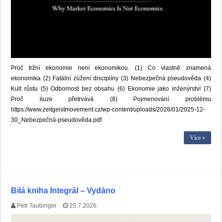
Proč tržní ekonomie není ekonomikou. (1) Co vlastně znamená
ekonomika (2) Fatální zúžení disciplíny (3) Nebezpečná pseudověda (4)
Kult růstu (5) Odbornost bez obsahu (6) Ekonomie jako inženýrství (7)
Proč iluze přetrvává (8) Pojmenování problému
https://www.zeitgeistmovement.cz/wp-content/uploads/2026/01/2025-12-
30_Nebezpečná-pseudověda.pdf
Více »
Bı́lá kniha Integrál – Vydáno
Petr Taubinger
25.7.2026