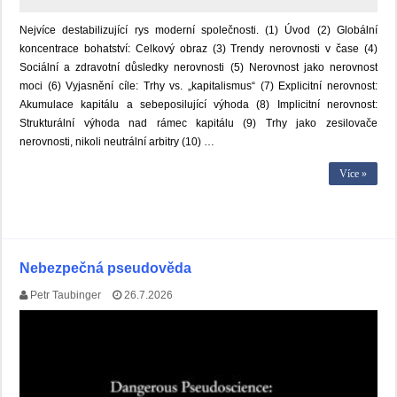
Nejvíce destabilizující rys moderní společnosti. (1) Úvod (2) Globální
koncentrace bohatství: Celkový obraz (3) Trendy nerovnosti v čase (4)
Sociální a zdravotní důsledky nerovnosti (5) Nerovnost jako nerovnost
moci (6) Vyjasnění cíle: Trhy vs. „kapitalismus“ (7) Explicitní nerovnost:
Akumulace kapitálu a sebeposilující výhoda (8) Implicitní nerovnost:
Strukturální výhoda nad rámec kapitálu (9) Trhy jako zesilovače
nerovnosti, nikoli neutrální arbitry (10) …
Více »
Nebezpečná pseudověda
Petr Taubinger
26.7.2026