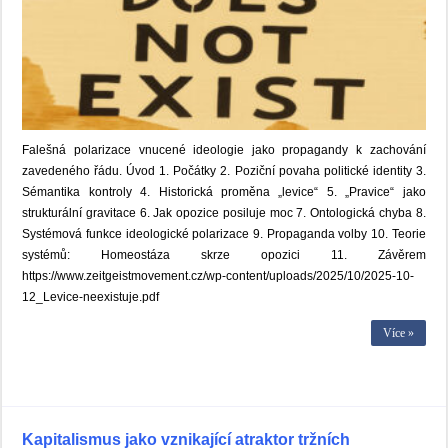
Falešná polarizace vnucené ideologie jako propagandy k zachování
zavedeného řádu. Úvod 1. Počátky 2. Poziční povaha politické identity 3.
Sémantika kontroly 4. Historická proměna „levice“ 5. „Pravice“ jako
strukturální gravitace 6. Jak opozice posiluje moc 7. Ontologická chyba 8.
Systémová funkce ideologické polarizace 9. Propaganda volby 10. Teorie
systémů: Homeostáza skrze opozici 11. Závěrem
https://www.zeitgeistmovement.cz/wp-content/uploads/2025/10/2025-10-
12_Levice-neexistuje.pdf
Více »
Kapitalismus jako vznikající atraktor tržních