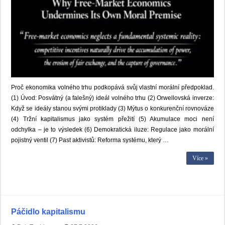
Proč ekonomika volného trhu podkopává svůj vlastní morální předpoklad.
(1) Úvod: Posvátný (a falešný) ideál volného trhu (2) Orwellovská inverze:
Když se ideály stanou svými protiklady (3) Mýtus o konkurenční rovnováze
(4) Tržní kapitalismus jako systém přežití (5) Akumulace moci není
odchylka – je to výsledek (6) Demokratická iluze: Regulace jako morální
pojistný ventil (7) Past aktivistů: Reforma systému, který …
Více »
Páčidlo kapitalismu