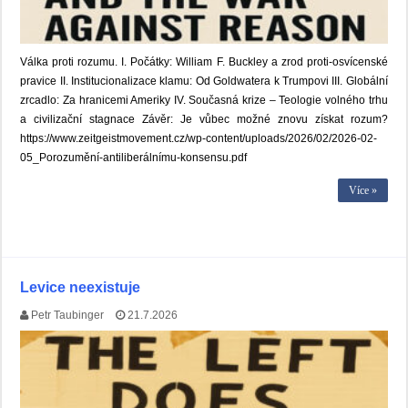
Válka proti rozumu. I. Počátky: William F. Buckley a zrod proti-osvícenské
pravice II. Institucionalizace klamu: Od Goldwatera k Trumpovi III. Globální
zrcadlo: Za hranicemi Ameriky IV. Současná krize – Teologie volného trhu
a civilizační stagnace Závěr: Je vůbec možné znovu získat rozum?
https://www.zeitgeistmovement.cz/wp-content/uploads/2026/02/2026-02-
05_Porozumění-antiliberálnímu-konsensu.pdf
Více »
Levice neexistuje
Petr Taubinger
21.7.2026