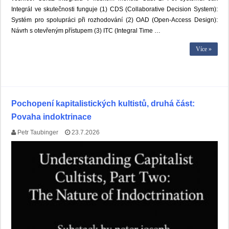
Integrál ve skutečnosti funguje (1) CDS (Collaborative Decision System):
Systém pro spolupráci při rozhodování (2) OAD (Open-Access Design):
Návrh s otevřeným přístupem (3) ITC (Integral Time …
Více »
Pochopení kapitalistických kultistů, druhá část:
Povaha indoktrinace
Petr Taubinger
23.7.2026