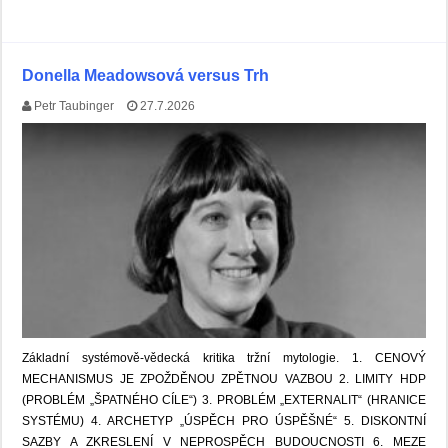
Donella Meadowsová versus Trh
Petr Taubinger
27.7.2026
Základní systémově-vědecká kritika tržní mytologie. 1. CENOVÝ
MECHANISMUS JE ZPOŽDĚNOU ZPĚTNOU VAZBOU 2. LIMITY HDP
(PROBLÉM „ŠPATNÉHO CÍLE“) 3. PROBLÉM „EXTERNALIT“ (HRANICE
SYSTÉMU) 4. ARCHETYP „ÚSPĚCH PRO ÚSPĚŠNÉ“ 5. DISKONTNÍ
SAZBY A ZKRESLENÍ V NEPROSPĚCH BUDOUCNOSTI 6. MEZE