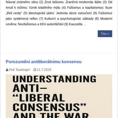
Návrat známého stínu (2) Zrod fašismu: Zraněná modernita Itálie (3) Od
hnutí k režimu: Vznik totalitního mýtu (4) Fašismus a kapitalismus: Iluze
„třetí cesty“ (5) Ideologické jádro: Jednota skrze vyloučení (6) Fašismus
jako systémový reflex (7) Kulturní a psychologické základy (8) Moderní
ozvěna: Neofašismus a tržní autoritářství (9) Kauzalita …
Více »
Porozuměnı́ antiliberálnı́mu konsensu
Petr Taubinger
21.7.2026