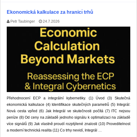
Ekonomická kalkulace za hranicı́ trhů
Petr Taubinger
24.7.2026
Přehodnocení ECP a integrální kybernetiky. (1) Úvod (3) Skutečná
ekonomická kalkulace (4) Identifikace skutečných parametrů (5) Integrál:
Nová cesta vpřed (6) Jak Integrál ve skutečnosti počítá (7) ITC nejsou
peníze (8) Od ceny na základě jednoho signálu k optimalizaci na základě
více signálů (9) Jak vlastně proudí rozptýlené znalosti (10) Proveditelnost
a moderní technická realita (11) Co trhy nevidí, Integrál …