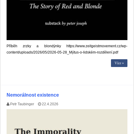
Příběh zrzky a blondýnky https://www.zeitgeistmovement.cz/wp-
content/uploads/2026/05/2026-05-28_Mýtus-o-lidském-rozdělení.pdf
Více »
Nemorálnost existence
Petr Taubinger
22.4.2026