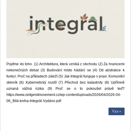
Pojďme do toho. (1) Architektura, která vzniká z obchodu (2) Za hranicemi
nekonečných debat (3) Budování místo hádání se (4) Od abstrakce k
funkci: Proč na příkladech záleží (5) Jak Integrál funguje v praxi: Komunitní
skleník (6) Kybernetický rozdíl (7) Přechod bez katastrofy (8) Upřímně
uznaná vážná rizika (9) Proč se o to pokoušet právě teď?
https://www.zeitgeistmovement.cz/wp-content/uploads/2026/04/2026-04-
06_Bílá-kniha-Integrál-Vydáno.pdf
Více »