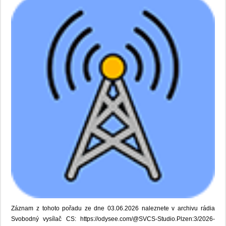
Záznam z tohoto pořadu ze dne 03.06.2026 naleznete v archivu rádia
Svobodný vysílač CS: https://odysee.com/@SVCS-Studio.Plzen:3/2026-