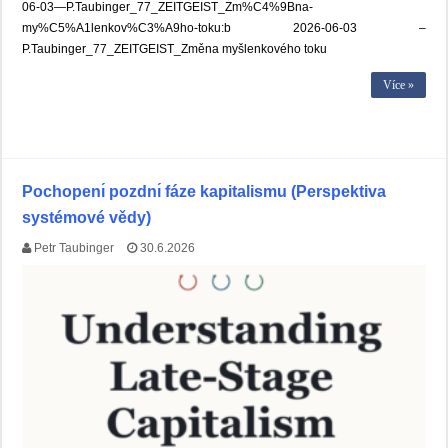
06-03—P.Taubinger_77_ZEITGEIST_Zm%C4%9Bna-
my%C5%A1lenkov%C3%A9ho-toku:b 2026-06-03 –
P.Taubinger_77_ZEITGEIST_Změna myšlenkového toku
Více »
Pochopenı́ pozdnı́ fáze kapitalismu (Perspektiva
systémové vědy)
Petr Taubinger
30.6.2026