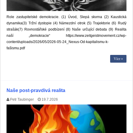
Role zastupitelské demokracie. (1) Úvod, Slepá skvrna (2) Kaustická
dynamika(3) Tržní dystopie (4) Námezdní otrok (5) Trajektorie (6) Rudý
strašák(7) Rovnostářské podbízení (8) Naše určující debata (9) Realita
naší „demokracie“ https://www.zeitgeistmovement.cz/wp-
content/uploads/2026/05/2026-05-24_Nexus-Od-kapitalismu-k-
fašismu.pdf
Více »
Naše post-pravdivá realita
Petr Taubinger
19.7.2026