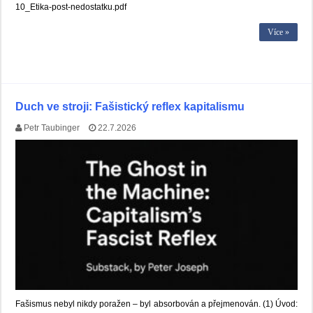
10_Etika-post-nedostatku.pdf
Více »
Duch ve stroji: Fašistický reflex kapitalismu
Petr Taubinger
22.7.2026
Fašismus nebyl nikdy poražen – byl absorbován a přejmenován. (1) Úvod: