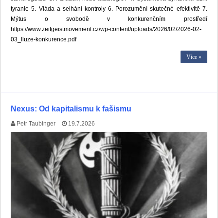
tyranie 5. Vláda a selhání kontroly 6. Porozumění skutečné efektivitě 7.
Mýtus o svobodě v konkurenčním prostředí
https://www.zeitgeistmovement.cz/wp-content/uploads/2026/02/2026-02-
03_Iluze-konkurence.pdf
Více »
Nexus: Od kapitalismu k fašismu
Petr Taubinger
19.7.2026