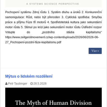
Pochopení systému Zdroj růstu 1. Systém dluhu a úroků 2. Konkurenční
samoregulace: Růst, nebo být přerosten 3. Cyklická spotřeba: Smyčka
práce a příjmu Fúze tří motorů 4. Spotřebitelská kultura jako sekundární
motor růstu 5. Stimul po krizi jako sekundární motor růstu Ústřední rozpor
Vstupte do „pozdního stádia kapitalismu“
https://www.zeitgeistmovement.cz/wp-content/uploads/2026/06/2026-06-
27_Pochopení-pozdní-fáze-kapitalismu.pdf
Více »
Mýtus o lidském rozdělení
Petr Taubinger
28.5.2026