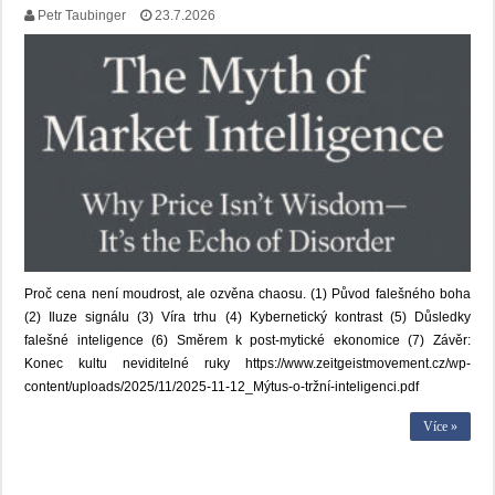
Petr Taubinger
23.7.2026
Proč cena není moudrost, ale ozvěna chaosu. (1) Původ falešného boha
(2) Iluze signálu (3) Víra trhu (4) Kybernetický kontrast (5) Důsledky
falešné inteligence (6) Směrem k post-mytické ekonomice (7) Závěr:
Konec kultu neviditelné ruky https://www.zeitgeistmovement.cz/wp-
content/uploads/2025/11/2025-11-12_Mýtus-o-tržní-inteligenci.pdf
Více »