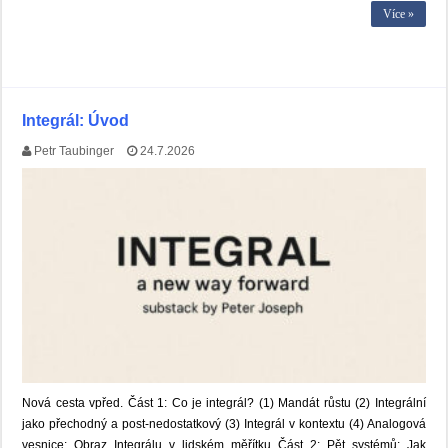
Více »
Integrál: Úvod
Petr Taubinger
24.7.2026
Nová cesta vpřed. Část 1: Co je integrál? (1) Mandát růstu (2) Integrální
jako přechodný a post-nedostatkový (3) Integrál v kontextu (4) Analogová
vesnice: Obraz Integrálu v lidském měřítku Část 2: Pět systémů: Jak