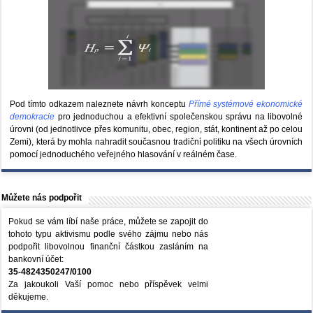
Pod tímto odkazem naleznete návrh konceptu
Přímé systémové ekonomické
demokracie
pro jednoduchou a efektivní společenskou správu na libovolné
úrovni (od jednotlivce přes komunitu, obec, region, stát, kontinent až po celou
Zemi), která by mohla nahradit současnou tradiční politiku na všech úrovních
pomocí jednoduchého veřejného hlasování v reálném čase.
Můžete nás podpořit
Pokud se vám líbí naše práce, můžete se zapojit do
tohoto typu aktivismu podle svého zájmu nebo nás
podpořit libovolnou finanční částkou zasláním na
bankovní účet:
35-4824350247/0100
Za jakoukoli Vaší pomoc nebo příspěvek velmi
děkujeme.