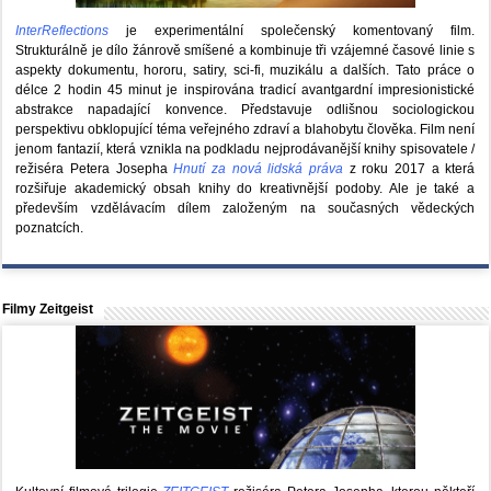
InterReflections
je experimentální společenský komentovaný film.
Strukturálně je dílo žánrově smíšené a kombinuje tři vzájemné časové linie s
aspekty dokumentu, hororu, satiry, sci-fi, muzikálu a dalších. Tato práce o
délce 2 hodin 45 minut je inspirována tradicí avantgardní impresionistické
abstrakce napadající konvence. Představuje odlišnou sociologickou
perspektivu obklopující téma veřejného zdraví a blahobytu člověka. Film není
jenom fantazií, která vznikla na podkladu nejprodávanější knihy spisovatele /
režiséra Petera Josepha
Hnutí za nová lidská práva
z roku 2017 a která
rozšiřuje akademický obsah knihy do kreativnější podoby. Ale je také a
především vzdělávacím dílem založeným na současných vědeckých
poznatcích.
Filmy Zeitgeist