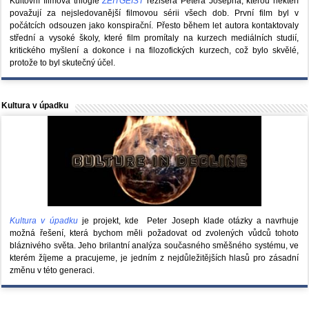
Kultovní filmová trilogie
ZEITGEIST
režiséra Petera Josepha, kterou někteří
považují za nejsledovanější filmovou sérii všech dob. První film byl v
počátcích odsouzen jako konspirační. Přesto během let autora kontaktovaly
střední a vysoké školy, které film promítaly na kurzech mediálních studií,
kritického myšlení a dokonce i na filozofických kurzech, což bylo skvělé,
protože to byl skutečný účel.
Kultura v úpadku
Kultura v úpadku
je projekt, kde Peter Joseph klade otázky a navrhuje
možná řešení, která bychom měli požadovat od zvolených vůdců tohoto
bláznivého světa. Jeho brilantní analýza současného směšného systému, ve
kterém žíjeme a pracujeme, je jedním z nejdůležitějších hlasů pro zásadní
změnu v této generaci.