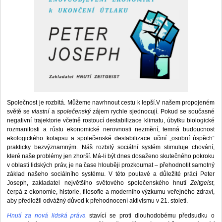
Společnost je rozbitá. Můžeme navrhnout cestu k lepší.V našem propojeném
světě se
vlastní
a
společenský
zájem rychle sjednocují. Pokud se současné
negativní trajektorie včetně rostoucí destabilizace klimatu, úbytku biologické
rozmanitosti a růstu ekonomické nerovnosti nezmění, temná budoucnost
ekologického kolapsu a společenské destabilizace učiní „osobní úspěch“
prakticky bezvýznamným. Náš rozbitý sociální systém stimuluje chování,
které naše problémy jen zhorší. Má-li být dnes dosaženo skutečného pokroku
v oblasti lidských práv, je na čase hlouběji prozkoumat – přehodnotit samotný
základ našeho sociálního systému. V této poutavé a důležité práci Peter
Joseph, zakladatel největšího světového společenského hnutí
Zeitgeist
,
čerpá z ekonomie, historie, filosofie a moderního výzkumu veřejného zdraví,
aby předložil odvážný důvod k přehodnocení aktivismu v 21. století.
Hnutí za nová lidská práva
stavící se proti dlouhodobému předsudku o