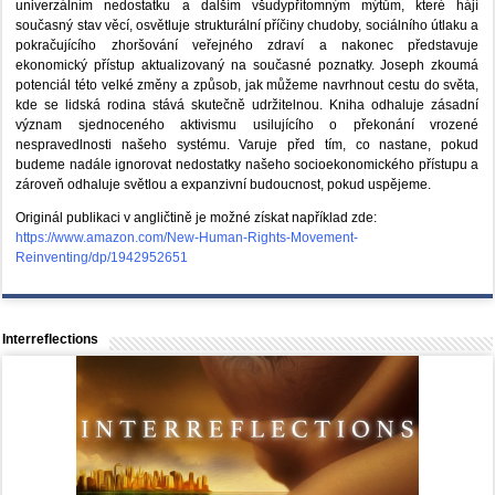
univerzálním nedostatku a dalším všudypřítomným mýtům, které hájí
současný stav věcí, osvětluje strukturální příčiny chudoby, sociálního útlaku a
pokračujícího zhoršování veřejného zdraví a nakonec představuje
ekonomický přístup aktualizovaný na současné poznatky. Joseph zkoumá
potenciál této velké změny a způsob, jak můžeme navrhnout cestu do světa,
kde se lidská rodina stává skutečně udržitelnou. Kniha odhaluje zásadní
význam sjednoceného aktivismu usilujícího o překonání vrozené
nespravedlnosti našeho systému. Varuje před tím, co nastane, pokud
budeme nadále ignorovat nedostatky našeho socioekonomického přístupu a
zároveň odhaluje světlou a expanzivní budoucnost, pokud uspějeme.
Originál publikaci v angličtině je možné získat například zde:
https://www.amazon.com/New-Human-Rights-Movement-
Reinventing/dp/1942952651
Interreflections