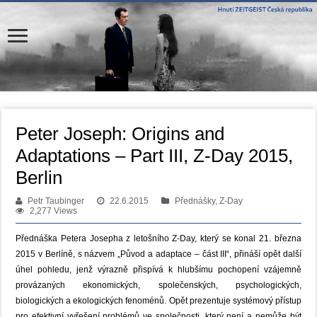
Peter Joseph: Origins and
Adaptations – Part III, Z-Day 2015,
Berlin
Petr Taubinger
22.6.2015
Přednášky, Z-Day
2,277 Views
Přednáška Petera Josepha z letošního Z-Day, který se konal 21. března
2015 v Berlíně, s názvem „Původ a adaptace – část III“, přináší opět další
úhel pohledu, jenž výrazně přispívá k hlubšímu pochopení vzájemně
provázaných ekonomických, společenských, psychologických,
biologických a ekologických fenoménů. Opět prezentuje systémový přístup
pro efektivní vyřešení problémů ve společnosti, který není a nemůže být