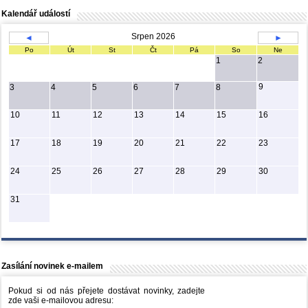
Kalendář událostí
Srpen 2026
◄
►
Po
Út
St
Čt
Pá
So
Ne
1
2
9
3
4
5
6
7
8
10
11
12
13
14
15
16
17
18
19
20
21
22
23
24
25
26
27
28
29
30
31
Zasílání novinek e-mailem
Pokud si od nás přejete dostávat novinky, zadejte
zde vaši e-mailovou adresu: