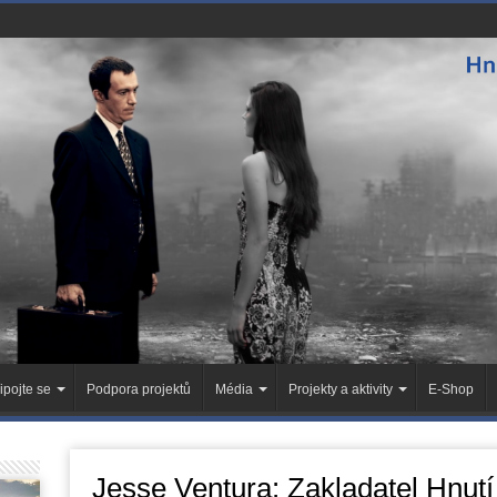
ipojte se
Podpora projektů
Média
Projekty a aktivity
E-Shop
Jesse Ventura: Zakladatel Hnutí