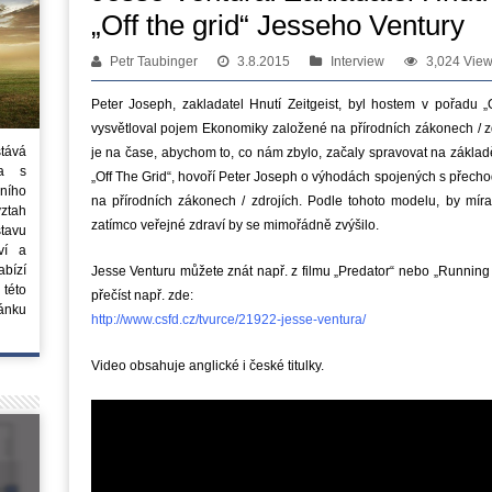
„Off the grid“ Jesseho Ventury
Petr Taubinger
3.8.2015
Interview
3,024 Vie
P
eter
Joseph, zakladatel Hnutí Zeitgeist,
byl hostem v pořadu
„O
vysvětloval
pojem Ekonomiky založené na přírodních zákonech / zd
stává
je na čase
, abychom to, co nám zbylo, začaly spravovat na zákla
ta s
„
Off The
Grid“
, hovoří
Peter
Joseph
o
výhodách spojených s přech
ního
na přírodních zákonech / zdrojích
.
Podle
tohoto
modelu
, by
míra
vztah
zatímco
veřejné zdraví
by
se mimořádně zvýšilo.
tavu
ví a
bízí
Jesse Venturu můžete znát např. z filmu „Predator“ nebo „Running
 této
přečíst např. zde:
ánku
http://www.csfd.cz/tvurce/21922-jesse-ventura/
Video obsahuje anglické i české titulky.