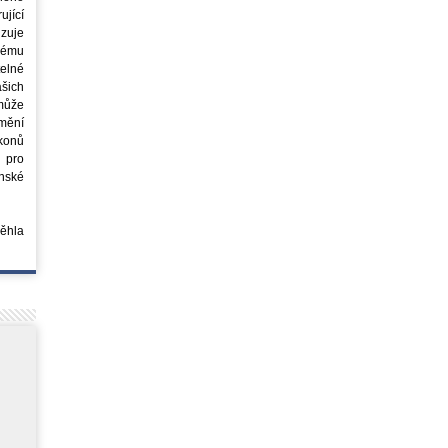
jící
azuje
ovému
elné
šich
může
mění
ákonů
 pro
nské
běhla