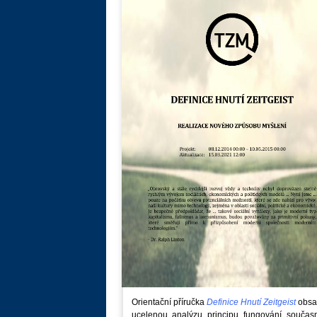
Orientační příručka
Definice Hnutí Zeitgeist
obsa
ucelenou analýzu principu fungování součas