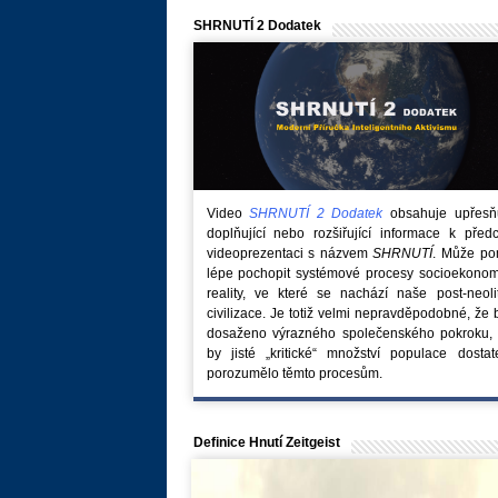
SHRNUTÍ 2 Dodatek
Video
SHRNUTÍ 2 Dodatek
obsahuje upřesňuj
doplňující nebo rozšiřující informace k před
videoprezentaci s názvem
SHRNUTÍ
. Může po
lépe pochopit systémové procesy socioekonom
reality, ve které se nachází naše post-neoli
civilizace. Je totiž velmi nepravděpodobné, že
dosaženo výrazného společenského pokroku, 
by jisté „kritické“ množství populace dostat
porozumělo těmto procesům.
Definice Hnutí Zeitgeist