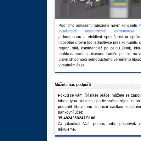
Pod tímto odkazem naleznete návrh konceptu
P
systémové ekonomické demokraci
jednoduchou a efektivní společenskou správ
libovolné úrovni (od jednotlivce přes komunitu, 
region, stát, kontinent až po celou Zemi), kte
mohla nahradit současnou tradiční politiku na 
úrovních pomocí jednoduchého veřejného hlaso
v reálném čase.
Můžete nás podpořit
Pokud se vám líbí naše práce, můžete se zapoji
tohoto typu aktivismu podle svého zájmu nebo
podpořit libovolnou finanční částkou zaslání
bankovní účet:
35-4824350247/0100
Za jakoukoli Vaší pomoc nebo příspěvek v
děkujeme.