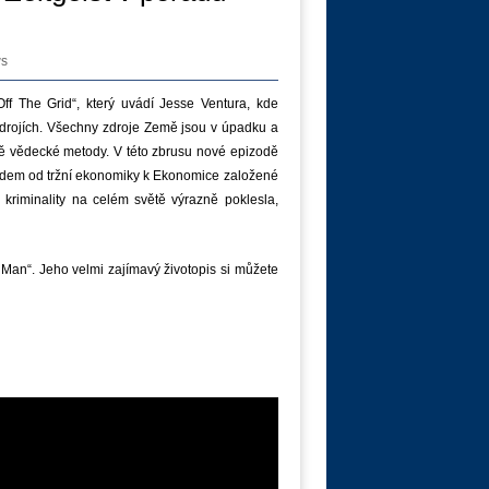
ws
ff The Grid“, který uvádí
Jesse
Ventura
, kde
rojích. V
šechny
zdroje
Země
jsou
v
úpadku a
dě vědecké metody.
V
této zbrusu nové epizodě
odem
od
tržní ekonomiky
k Ekonomice založené
 kriminality
na celém světě výrazně poklesla,
 Man“. Jeho velmi zajímavý životopis si můžete