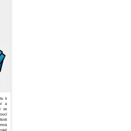
tu k
ní
a
d se
oucí
tosti
emná
nské