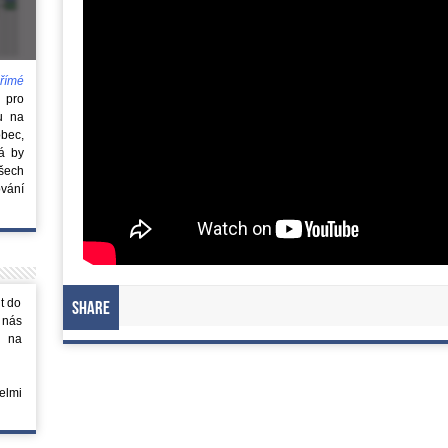
římé
e
pro
u na
obec,
rá by
všech
vání
t do
Share
 nás
m na
elmi