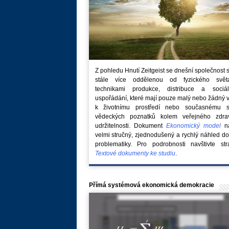
Z pohledu Hnutí Zeitgeist se dnešní společnost 
stále více oddělenou od fyzického svě
technikami produkce, distribuce a sociál
uspořádání, které mají pouze malý nebo žádný 
k životnímu prostředí nebo současnému s
vědeckých poznatků kolem veřejného zdra
udržitelnosti. Dokument
Ekonomický model
na
velmi stručný, zjednodušený a rychlý náhled do
problematiky. Pro podrobnosti navštivte str
Textové dokumenty ke studiu
.
Přímá systémová ekonomická demokracie