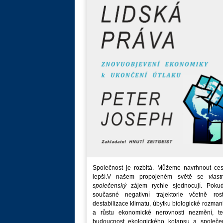
Společnost je rozbitá. Můžeme navrhnout ces
lepší.V našem propojeném světě se
vlast
společenský
zájem rychle sjednocují. Poku
současné negativní trajektorie včetně rost
destabilizace klimatu, úbytku biologické rozmani
a růstu ekonomické nerovnosti nezmění, t
budoucnost ekologického kolapsu a společe