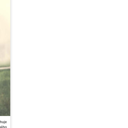
huje
ného