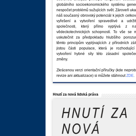
globálního socioekonomického systému generu
nespočet problémů sužujících svět. Zároveň uk
náš současný obrovský potenciál k jejich celk
vyřešení a vytvoření spravedlivé a udržit
společnosti, který přímo vyplývá z na
vědeckotechnických schopností. To vše se 
uskutečnit za předpokladu hlubšího porozu
těmto principům vyplývajících z přírodních z
jistou části populace, která je rozhodující
vytvoření hybné síly této zásadní společe
změny.
Zkrácenou verzi orientační příručky (kde nepro
revize ani aktualizace) si můžete stáhnout
ZDE
.
Hnutí za nová lidská práva