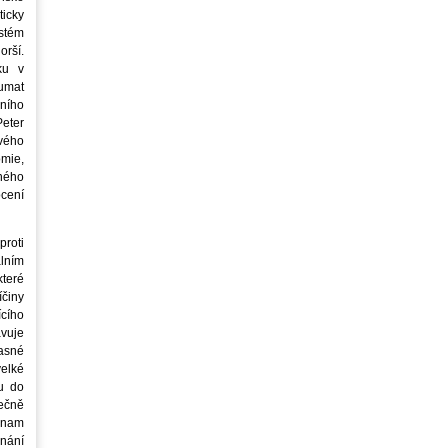
icky
stém
orší.
ku v
oumat
ního
eter
vého
mie,
jného
ocení
roti
lním
teré
íčiny
cího
avuje
asné
elké
u do
ečně
znam
nání