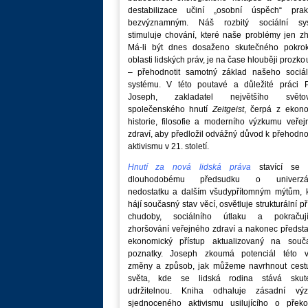
destabilizace učiní „osobní úspěch“ prakt
bezvýznamným. Náš rozbitý sociální sy
stimuluje chování, které naše problémy jen zh
Má-li být dnes dosaženo skutečného pokro
oblasti lidských práv, je na čase hlouběji prozk
– přehodnotit samotný základ našeho sociál
systému. V této poutavé a důležité práci P
Joseph, zakladatel největšího světo
společenského hnutí
Zeitgeist
, čerpá z ekono
historie, filosofie a moderního výzkumu veře
zdraví, aby předložil odvážný důvod k přehodn
aktivismu v 21. století.
Hnutí za nová lidská práva
stavící se p
dlouhodobému předsudku o univerzá
nedostatku a dalším všudypřítomným mýtům, k
hájí současný stav věcí, osvětluje strukturální př
chudoby, sociálního útlaku a pokračují
zhoršování veřejného zdraví a nakonec předst
ekonomický přístup aktualizovaný na souč
poznatky. Joseph zkoumá potenciál této v
změny a způsob, jak můžeme navrhnout cest
světa, kde se lidská rodina stává skut
udržitelnou. Kniha odhaluje zásadní vý
sjednoceného aktivismu usilujícího o překo