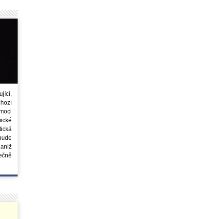
ící,
chozí
moci
ické
tická
 bude
aniž
ečně