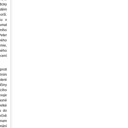
icky
stém
orší.
ku v
oumat
ního
eter
vého
mie,
jného
ocení
roti
lním
teré
íčiny
cího
avuje
asné
elké
u do
ečně
znam
nání