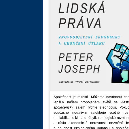
Společnost je rozbitá. Můžeme navrhnout ces
lepší.V našem propojeném světě se
vlast
společenský
zájem rychle sjednocují. Poku
současné negativní trajektorie včetně rost
destabilizace klimatu, úbytku biologické rozmani
a růstu ekonomické nerovnosti nezmění, t
budoucnost ekologického kolapsu a společe