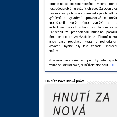
globálního socioekonomického systému generu
nespočet problémů sužujících svět. Zároveň uk
náš současný obrovský potenciál k jejich celk
vyřešení a vytvoření spravedlivé a udržit
společnosti, který přímo vyplývá z na
vědeckotechnických schopností. To vše se 
uskutečnit za předpokladu hlubšího porozu
těmto principům vyplývajících z přírodních z
jistou části populace, která je rozhodující
vytvoření hybné síly této zásadní společe
změny.
Zkrácenou verzi orientační příručky (kde nepro
revize ani aktualizace) si můžete stáhnout
ZDE
.
Hnutí za nová lidská práva