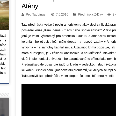
Atény
Petr Taubinger
7.5.2016
Přednášky, Z-Day
2,
Tato přednáška vzdává poctu americkému aktivistovi za lidská práv
poslední knize „Kam jdeme: Chaos nebo společenství?“ V této prác
stává
jenž je velmi významný pro americkou kulturu a americkou histori
ta s
koloniálního otroctví, jež mělo dopad na rasové vztahy v Americe
ního
vytvořila – na samotný kapitalismus. A zatímco kniha popisuje, jak t
vztah
morální integritu, je v základu antisociální a neudržitelná, hlavní
tavu
viděl implementaci univerzálního garantovaného příjmu jako prvního
ví a
bízí
Přednáška dále obsahuje řadů příkladů – vědeckých studií (výzkum
 této
ke kořenu (společnému jmenovateli) problémů, ve kterých se topí c
ánku
Tuto analytickou přednášku velmi doporučujeme shlédnout v celém