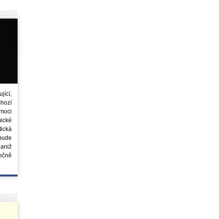
ící,
chozí
moci
ické
tická
 bude
aniž
ečně