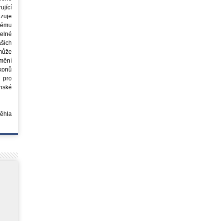
jící
azuje
ovému
elné
šich
může
mění
ákonů
 pro
nské
běhla