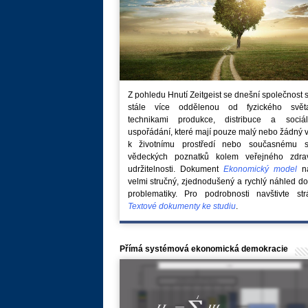
Z pohledu Hnutí Zeitgeist se dnešní společnost 
stále více oddělenou od fyzického svě
technikami produkce, distribuce a sociál
uspořádání, které mají pouze malý nebo žádný 
k životnímu prostředí nebo současnému s
vědeckých poznatků kolem veřejného zdra
udržitelnosti. Dokument
Ekonomický model
na
velmi stručný, zjednodušený a rychlý náhled do
problematiky. Pro podrobnosti navštivte str
Textové dokumenty ke studiu
.
Přímá systémová ekonomická demokracie