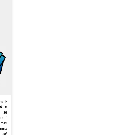
tu k
ní
a
d se
oucí
tosti
emná
nské