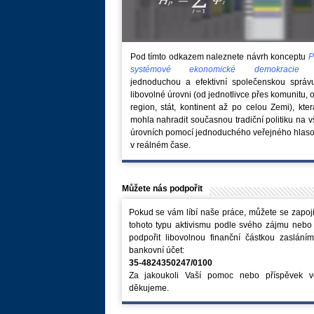
Pod tímto odkazem naleznete návrh konceptu
P
systémové ekonomické demokraci
jednoduchou a efektivní společenskou správ
libovolné úrovni (od jednotlivce přes komunitu, 
region, stát, kontinent až po celou Zemi), kte
mohla nahradit současnou tradiční politiku na 
úrovních pomocí jednoduchého veřejného hlaso
v reálném čase.
Můžete nás podpořit
Pokud se vám líbí naše práce, můžete se zapoji
tohoto typu aktivismu podle svého zájmu nebo
podpořit libovolnou finanční částkou zaslání
bankovní účet:
35-4824350247/0100
Za jakoukoli Vaší pomoc nebo příspěvek v
děkujeme.