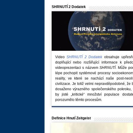
SHRNUTÍ 2 Dodatek
Video
SHRNUTÍ 2 Dodatek
obsahuje upřesňuj
doplňující nebo rozšiřující informace k před
videoprezentaci s názvem
SHRNUTÍ
. Může po
lépe pochopit systémové procesy socioekonom
reality, ve které se nachází naše post-neoli
civilizace. Je totiž velmi nepravděpodobné, že
dosaženo výrazného společenského pokroku, 
by jisté „kritické“ množství populace dostat
porozumělo těmto procesům.
Definice Hnutí Zeitgeist