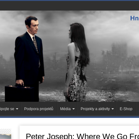
ipojte se
Podpora projektů
Média
Projekty a aktivity
E-Shop
Peter Joseph: Where We Go Fr