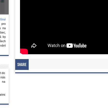
římé
e
pro
u na
obec,
rá by
všech
vání
Share
t do
 nás
m na
elmi