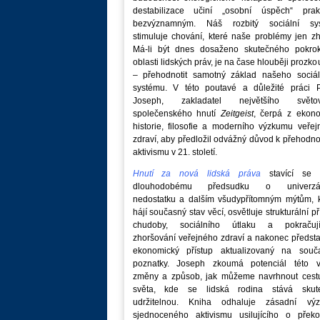
destabilizace učiní „osobní úspěch“ prakt
bezvýznamným. Náš rozbitý sociální sy
stimuluje chování, které naše problémy jen zh
Má-li být dnes dosaženo skutečného pokro
oblasti lidských práv, je na čase hlouběji prozk
– přehodnotit samotný základ našeho sociál
systému. V této poutavé a důležité práci P
Joseph, zakladatel největšího světo
společenského hnutí
Zeitgeist
, čerpá z ekono
historie, filosofie a moderního výzkumu veře
zdraví, aby předložil odvážný důvod k přehodn
aktivismu v 21. století.
Hnutí za nová lidská práva
stavící se p
dlouhodobému předsudku o univerzá
nedostatku a dalším všudypřítomným mýtům, k
hájí současný stav věcí, osvětluje strukturální př
chudoby, sociálního útlaku a pokračují
zhoršování veřejného zdraví a nakonec předst
ekonomický přístup aktualizovaný na souč
poznatky. Joseph zkoumá potenciál této v
změny a způsob, jak můžeme navrhnout cest
světa, kde se lidská rodina stává skut
udržitelnou. Kniha odhaluje zásadní vý
sjednoceného aktivismu usilujícího o překo