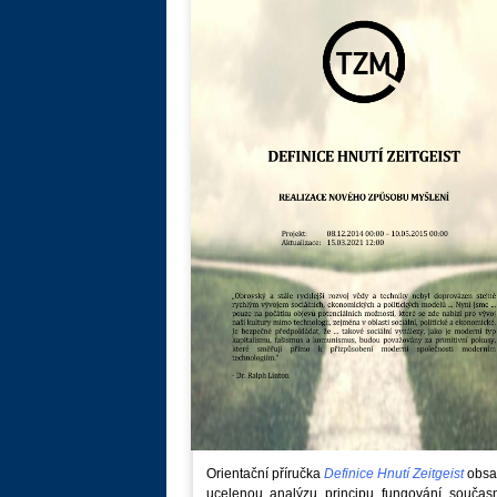
Orientační příručka
Definice Hnutí Zeitgeist
obsa
ucelenou analýzu principu fungování součas