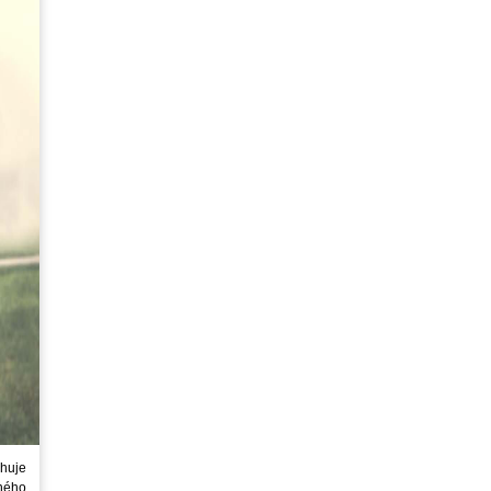
huje
ného