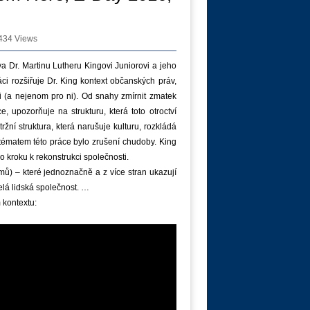
434 Views
a Dr. Martinu Lutheru Kingovi Juniorovi a jeho
i rozšiřuje Dr. King kontext občanských práv,
i (a nejenom pro ni). Od snahy zmírnit zmatek
, upozorňuje na strukturu, která toto otroctví
ržní struktura, která narušuje kulturu, rozkládá
m tématem této práce bylo zrušení chudoby. King
 kroku k rekonstrukci společnosti.
ů) – které jednoznačně a z více stran ukazují
elá lidská společnost. …
 kontextu: