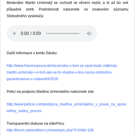
Moderátor Martin Urminský se rozhodl ve vězení nejíst, a to až do své
případné smrti. Podrobnosti naleznete ve zvukovém záznamu
Slobodného vysielača:
Další informace v tomto článku:
http://www.hlavnespravy.sk/mezenska-o-tom-ze-opat-bude-zatknuty-
martin-urminsky-i-o-tom-ako-je-to-vlastne-s-tou-nasou-slobodou-
garantovanou-v-ustave/643528
Petici na podporu Martina Urminského naleznete zde:
http://www.peticie.com/podpora_martina_urminskeho_v_prave_na_sprav
odlivy_sudny_proces
Transparentní diskuse na interFóru:
http://forum.sebesdileni.cz/viewtopic.php?f=54&t=109