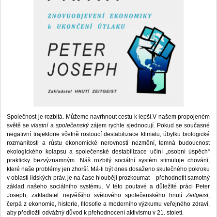
Společnost je rozbitá. Můžeme navrhnout cestu k lepší.V našem propojeném
světě se
vlastní
a
společenský
zájem rychle sjednocují. Pokud se současné
negativní trajektorie včetně rostoucí destabilizace klimatu, úbytku biologické
rozmanitosti a růstu ekonomické nerovnosti nezmění, temná budoucnost
ekologického kolapsu a společenské destabilizace učiní „osobní úspěch“
prakticky bezvýznamným. Náš rozbitý sociální systém stimuluje chování,
které naše problémy jen zhorší. Má-li být dnes dosaženo skutečného pokroku
v oblasti lidských práv, je na čase hlouběji prozkoumat – přehodnotit samotný
základ našeho sociálního systému. V této poutavé a důležité práci Peter
Joseph, zakladatel největšího světového společenského hnutí
Zeitgeist
,
čerpá z ekonomie, historie, filosofie a moderního výzkumu veřejného zdraví,
aby předložil odvážný důvod k přehodnocení aktivismu v 21. století.