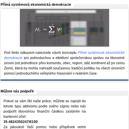
Přímá systémová ekonomická demokracie
Pod tímto odkazem naleznete návrh konceptu
Přímé systémové ekonomické
demokracie
pro jednoduchou a efektivní společenskou správu na libovolné
úrovni (od jednotlivce přes komunitu, obec, region, stát, kontinent až po celou
Zemi), která by mohla nahradit současnou tradiční politiku na všech úrovních
pomocí jednoduchého veřejného hlasování v reálném čase.
Můžete nás podpořit
Pokud se vám líbí naše práce, můžete se zapojit do
tohoto typu aktivismu podle svého zájmu nebo nás
podpořit libovolnou finanční částkou zasláním na
bankovní účet:
35-4824350247/0100
Za jakoukoli Vaší pomoc nebo příspěvek velmi