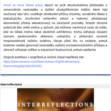
Hnutí za nová lidská práva
stavící se proti dlouhodobému předsudku o
univerzálním nedostatku a dalším všudypřítomným mýtům, které hájí
současný stav věcí, osvětluje strukturální příčiny chudoby, sociálního útlaku a
pokračujícího zhoršování veřejného zdraví a nakonec představuje
ekonomický přístup aktualizovaný na současné poznatky. Joseph zkoumá
potenciál této velké změny a způsob, jak můžeme navrhnout cestu do světa,
kde se lidská rodina stává skutečně udržitelnou. Kniha odhaluje zásadní
význam sjednoceného aktivismu usilujícího o překonání vrozené
nespravedlnosti našeho systému. Varuje před tím, co nastane, pokud
budeme nadále ignorovat nedostatky našeho socioekonomického přístupu a
zároveň odhaluje světlou a expanzivní budoucnost, pokud uspějeme.
Originál publikaci v angličtině je možné získat například zde:
https://www.amazon.com/New-Human-Rights-Movement-
Reinventing/dp/1942952651
Interreflections