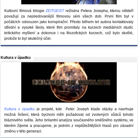
Kultovní filmová trilogie
ZEITGEIST
režiséra Petera Josepha, kterou někteří
považují za nejsledovanější filmovou sérii všech dob. První film byl v
počátcích odsouzen jako konspirační. Přesto během let autora kontaktovaly
střední a vysoké školy, které film promítaly na kurzech mediálních studií,
kritického myšlení a dokonce i na filozofických kurzech, což bylo skvělé,
protože to byl skutečný účel.
Kultura v úpadku
Kultura v úpadku
je projekt, kde Peter Joseph klade otázky a navrhuje
možná řešení, která bychom měli požadovat od zvolených vůdců tohoto
bláznivého světa. Jeho brilantní analýza současného směšného systému, ve
kterém žíjeme a pracujeme, je jedním z nejdůležitějších hlasů pro zásadní
změnu v této generaci.