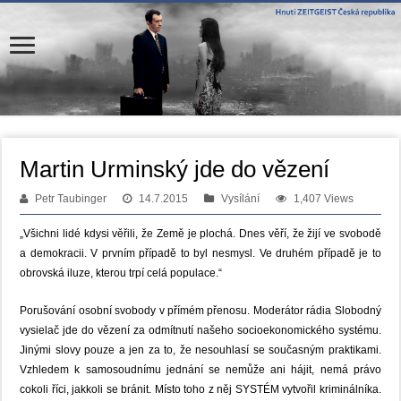
Martin Urminský jde do vězení
Petr Taubinger
14.7.2015
Vysílání
1,407 Views
„Všichni lidé kdysi věřili, že Země je plochá. Dnes věří, že žijí ve svobodě
a demokracii. V prvním případě to byl nesmysl. Ve druhém případě je to
obrovská iluze, kterou trpí celá populace.“
Porušování osobní svobody v přímém přenosu. Moderátor rádia Slobodný
vysielač jde do vězení za odmítnutí našeho socioekonomického systému.
Jinými slovy pouze a jen za to, že nesouhlasí se současným praktikami.
Vzhledem k samosoudnímu jednání se nemůže ani hájit, nemá právo
cokoli říci, jakkoli se bránit. Místo toho z něj SYSTÉM vytvořil kriminálníka.