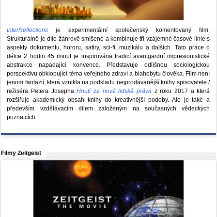
InterReflections
je experimentální společenský komentovaný film.
Strukturálně je dílo žánrově smíšené a kombinuje tři vzájemné časové linie s
aspekty dokumentu, hororu, satiry, sci-fi, muzikálu a dalších. Tato práce o
délce 2 hodin 45 minut je inspirována tradicí avantgardní impresionistické
abstrakce napadající konvence. Představuje odlišnou sociologickou
perspektivu obklopující téma veřejného zdraví a blahobytu člověka. Film není
jenom fantazií, která vznikla na podkladu nejprodávanější knihy spisovatele /
režiséra Petera Josepha
Hnutí za nová lidská práva
z roku 2017 a která
rozšiřuje akademický obsah knihy do kreativnější podoby. Ale je také a
především vzdělávacím dílem založeným na současných vědeckých
poznatcích.
Filmy Zeitgeist