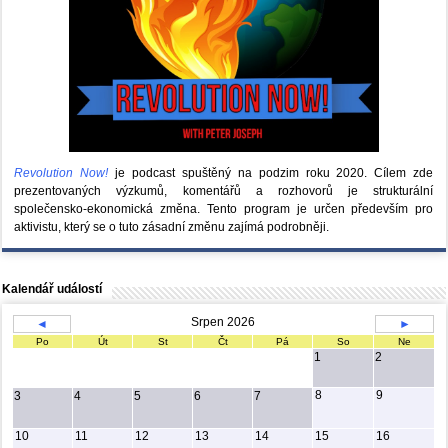
Revolution Now!
je podcast spuštěný na podzim roku 2020.
Cílem zde
prezentovaných výzkumů, komentářů a rozhovorů je strukturální
společensko-ekonomická změna. Tento program je určen především pro
aktivistu, který se o tuto zásadní změnu zajímá podrobněji.
Kalendář událostí
Srpen 2026
◄
►
Po
Út
St
Čt
Pá
So
Ne
1
2
8
9
3
4
5
6
7
10
11
12
13
14
15
16