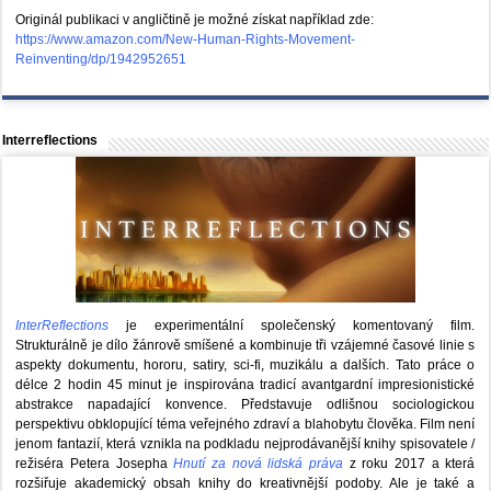
Originál publikaci v angličtině je možné získat například zde:
https://www.amazon.com/New-Human-Rights-Movement-
Reinventing/dp/1942952651
Interreflections
InterReflections
je experimentální společenský komentovaný film.
Strukturálně je dílo žánrově smíšené a kombinuje tři vzájemné časové linie s
aspekty dokumentu, hororu, satiry, sci-fi, muzikálu a dalších. Tato práce o
délce 2 hodin 45 minut je inspirována tradicí avantgardní impresionistické
abstrakce napadající konvence. Představuje odlišnou sociologickou
perspektivu obklopující téma veřejného zdraví a blahobytu člověka. Film není
jenom fantazií, která vznikla na podkladu nejprodávanější knihy spisovatele /
režiséra Petera Josepha
Hnutí za nová lidská práva
z roku 2017 a která
rozšiřuje akademický obsah knihy do kreativnější podoby. Ale je také a