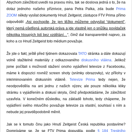
Abychom záležitost uvedli na pravou míru, tak se doslova jedná o to, že na
dotaz jednoho našeho příznivce, pana Petra Palka, zda bude
Prima
ZOOM
někdy vysílat dokumenty Hnutí Zeitgeist, zástupce FTV Prima přímo
odpověděl „
Asi pochopíte, že jen těžko můžeme odvysílat “dokument”,
který nemá ošetřená autorská práva a jde vlastně jen o snůšku povídaček
několika hloupých lidí bez vzdělání…
”, čímž dal transparentně najevo, za
koho a co Hnutí Zeitgeist toto médium považuje.
Že jde o fakt, ještě před týdnem dokazovala
TATO
stránka a dále dokazují
volně stažitelné materiály z odkazovaného
diskusního vlákna
. Jelikož
jsme počítali s možností stažení onoho vyjádření televize z Facebooku,
máme k dispozici rovněž screen shoty (snímky obrazovky), viz přílohy v
inkriminovaném diskusním vlákně.
Televize Prima
tedy nejen, že
neodpověděla na ani jednu z našich výzev, ale pouze několika kliky
stránku s vyjádřením a diskusí skryla, čímž předpokládáme, že záležitost
uzavřela. V konečném důsledku, na základě tohoto, tedy chápeme, že
vyjádření svého mluvčího považuje televize za vlastní, souhlasí s ním a
nebude jej pravděpodobně měnit.
Jak se k tomuto činu jako Hnutí Zeitgeist Česká republika postavíme?
Domníváme se, že se FTV Prima dopustila, podle
§ 184 Trestního