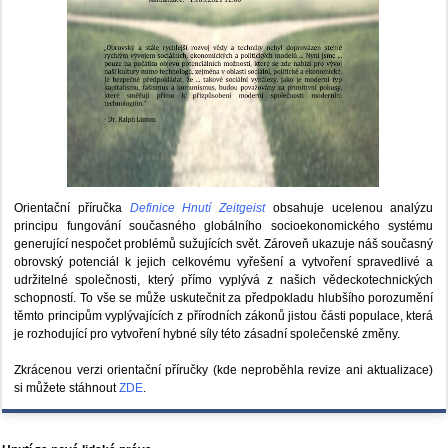
Orientační příručka
Definice Hnutí Zeitgeist
obsahuje ucelenou analýzu
principu fungování současného globálního socioekonomického systému
generující nespočet problémů sužujících svět. Zároveň ukazuje náš současný
obrovský potenciál k jejich celkovému vyřešení a vytvoření spravedlivé a
udržitelné společnosti, který přímo vyplývá z našich vědeckotechnických
schopností. To vše se může uskutečnit za předpokladu hlubšího porozumění
těmto principům vyplývajících z přírodních zákonů jistou části populace, která
je rozhodující pro vytvoření hybné síly této zásadní společenské změny.
Zkrácenou verzi orientační příručky (kde neproběhla revize ani aktualizace)
si můžete stáhnout
ZDE
.