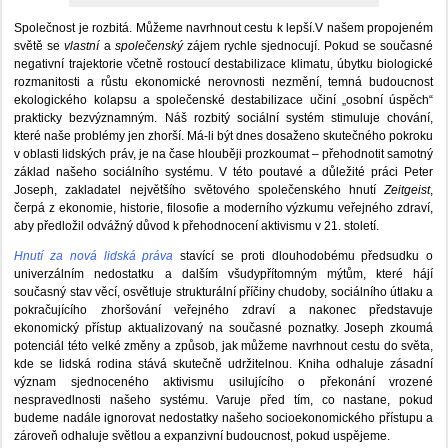
Společnost je rozbitá. Můžeme navrhnout cestu k lepší.V našem propojeném
světě se
vlastní
a
společenský
zájem rychle sjednocují. Pokud se současné
negativní trajektorie včetně rostoucí destabilizace klimatu, úbytku biologické
rozmanitosti a růstu ekonomické nerovnosti nezmění, temná budoucnost
ekologického kolapsu a společenské destabilizace učiní „osobní úspěch“
prakticky bezvýznamným. Náš rozbitý sociální systém stimuluje chování,
které naše problémy jen zhorší. Má-li být dnes dosaženo skutečného pokroku
v oblasti lidských práv, je na čase hlouběji prozkoumat – přehodnotit samotný
základ našeho sociálního systému. V této poutavé a důležité práci Peter
Joseph, zakladatel největšího světového společenského hnutí
Zeitgeist
,
čerpá z ekonomie, historie, filosofie a moderního výzkumu veřejného zdraví,
aby předložil odvážný důvod k přehodnocení aktivismu v 21. století.
Hnutí za nová lidská práva
stavící se proti dlouhodobému předsudku o
univerzálním nedostatku a dalším všudypřítomným mýtům, které hájí
současný stav věcí, osvětluje strukturální příčiny chudoby, sociálního útlaku a
pokračujícího zhoršování veřejného zdraví a nakonec představuje
ekonomický přístup aktualizovaný na současné poznatky. Joseph zkoumá
potenciál této velké změny a způsob, jak můžeme navrhnout cestu do světa,
kde se lidská rodina stává skutečně udržitelnou. Kniha odhaluje zásadní
význam sjednoceného aktivismu usilujícího o překonání vrozené
nespravedlnosti našeho systému. Varuje před tím, co nastane, pokud
budeme nadále ignorovat nedostatky našeho socioekonomického přístupu a
zároveň odhaluje světlou a expanzivní budoucnost, pokud uspějeme.