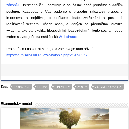
zákoníku
, trestného činu pomluvy. V současné době jednáme o dalším
postupu. Každopádně Vás budeme o průběhu záležitosti průběžně
informovat a nejdříve, co uděláme, bude zveřejnění a postupné
rozšiřování seznamu všech osob, o kterých se předmětná televize
vyjádřila jako o „několika hloupých lidí bez vzdělání”. Tento seznam bude
tvořen a zveřejněn na naší české
Wiki stránce
.
Proto nás a tuto kauzu sledujte a zachovejte nám přízeň.
http://forum.sebesdileni.cz/viewtopic.php?f=47&t=47
Tags
IPRIMA.CZ
PRIMA
TELEVIZE
ZOOM
ZOOM.IPRIMA.CZ
Ekonomický model