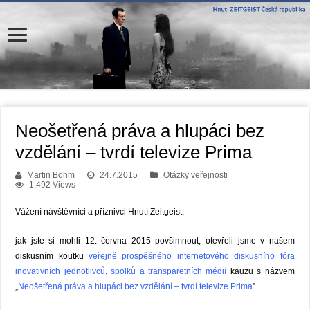
Neošetřená práva a hlupáci bez
vzdělání – tvrdí televize Prima
Martin Böhm
24.7.2015
Otázky veřejnosti
1,492 Views
Vážení návštěvníci a příznivci Hnutí Zeitgeist,
jak jste si mohli 12. června 2015 povšimnout, otevřeli jsme v našem
diskusním koutku
veřejně prospěšného internetového diskusního fóra
inovativních jednotlivců, spolků a transparetních médií
kauzu s názvem
„
Neošetřená práva a hlupáci bez vzdělání – tvrdí televize Prima
”.