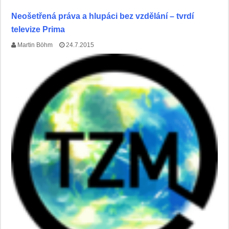
Neošetřená práva a hlupáci bez vzdělání – tvrdí
televize Prima
Martin Böhm
24.7.2015