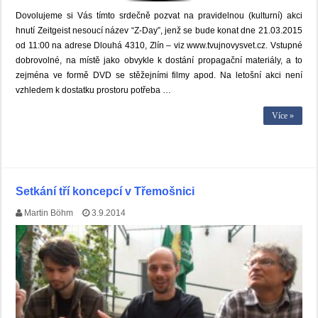
Dovolujeme si Vás tímto srdečně pozvat na pravidelnou (kulturní) akci
hnutí Zeitgeist nesoucí název “Z-Day”, jenž se bude konat dne 21.03.2015
od 11:00 na adrese Dlouhá 4310, Zlín – viz www.tvujnovysvet.cz. Vstupné
dobrovolné, na místě jako obvykle k dostání propagační materiály, a to
zejména ve formě DVD se stěžejními filmy apod. Na letošní akci není
vzhledem k dostatku prostoru potřeba …
Více »
Setkání tří koncepcí v Třemošnici
Martin Böhm
3.9.2014