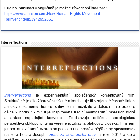
Originál publikaci v angličtině je možné získat například zde:
https://www.amazon.com/New-Human-Rights-Movement-
Reinventing/dp/1942952651
Interreflections
InterReflections
je experimentální společenský komentovaný film.
Strukturálně je dílo žánrově smíšené a kombinuje tři vzájemné časové linie s
aspekty dokumentu, hororu, satiry, sci-fi, muzikálu a dalších. Tato práce o
délce 2 hodin 45 minut je inspirována tradicí avantgardní impresionistické
abstrakce napadající konvence. Představuje odlišnou sociologickou
perspektivu obklopující téma veřejného zdraví a blahobytu člověka. Film není
jenom fantazií, která vznikla na podkladu nejprodávanější knihy spisovatele /
režiséra Petera Josepha
Hnutí za nová lidská práva
z roku 2017 a která