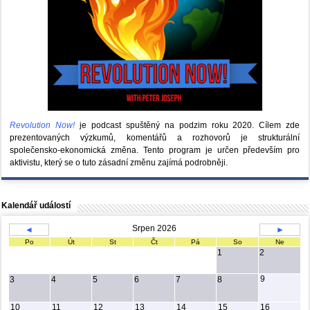
Revolution Now!
je podcast spuštěný na podzim roku 2020.
Cílem zde
prezentovaných výzkumů, komentářů a rozhovorů je strukturální
společensko-ekonomická změna. Tento program je určen především pro
aktivistu, který se o tuto zásadní změnu zajímá podrobněji.
Kalendář událostí
Srpen 2026
◄
►
Po
Út
St
Čt
Pá
So
Ne
1
2
9
3
4
5
6
7
8
10
11
12
13
14
15
16