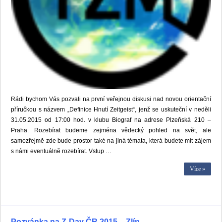
Rádi bychom Vás pozvali na první veřejnou diskusi nad novou orientační
příručkou s názvem „Definice Hnutí Zeitgeist“, jenž se uskuteční v neděli
31.05.2015 od 17:00 hod. v klubu Biograf na adrese Plzeňská 210 –
Praha. Rozebírat budeme zejména vědecký pohled na svět, ale
samozřejmě zde bude prostor také na jiná témata, která budete mít zájem
s námi eventuálně rozebírat. Vstup …
Více »
Pozvánka na Z-Day ČR 2015 – Zlín