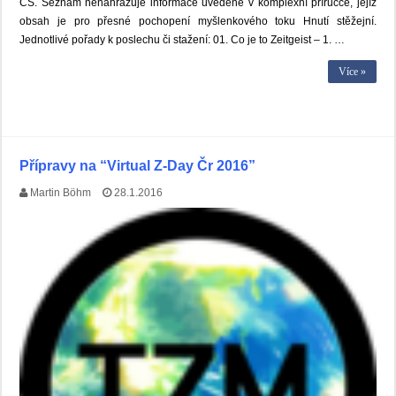
CS. Seznam nenahrazuje informace uvedené v komplexní příručce, jejíž
obsah je pro přesné pochopení myšlenkového toku Hnutí stěžejní.
Jednotlivé pořady k poslechu či stažení: 01. Co je to Zeitgeist – 1. …
Více »
Přípravy na “Virtual Z-Day Čr 2016”
Martin Böhm
28.1.2016