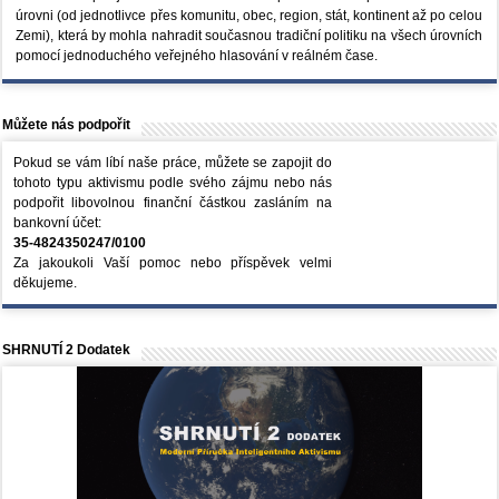
úrovni (od jednotlivce přes komunitu, obec, region, stát, kontinent až po celou
Zemi), která by mohla nahradit současnou tradiční politiku na všech úrovních
pomocí jednoduchého veřejného hlasování v reálném čase.
Můžete nás podpořit
Pokud se vám líbí naše práce, můžete se zapojit do
tohoto typu aktivismu podle svého zájmu nebo nás
podpořit libovolnou finanční částkou zasláním na
bankovní účet:
35-4824350247/0100
Za jakoukoli Vaší pomoc nebo příspěvek velmi
děkujeme.
SHRNUTÍ 2 Dodatek