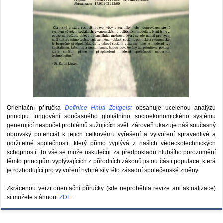
Orientační příručka
Definice Hnutí Zeitgeist
obsahuje ucelenou analýzu
principu fungování současného globálního socioekonomického systému
generující nespočet problémů sužujících svět. Zároveň ukazuje náš současný
obrovský potenciál k jejich celkovému vyřešení a vytvoření spravedlivé a
udržitelné společnosti, který přímo vyplývá z našich vědeckotechnických
schopností. To vše se může uskutečnit za předpokladu hlubšího porozumění
těmto principům vyplývajících z přírodních zákonů jistou části populace, která
je rozhodující pro vytvoření hybné síly této zásadní společenské změny.
Zkrácenou verzi orientační příručky (kde neproběhla revize ani aktualizace)
si můžete stáhnout
ZDE
.