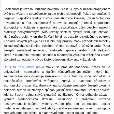
Společnost je rozbitá. Můžeme navrhnout cestu k lepší.V našem propojeném
světě se
vlastní
a
společenský
zájem rychle sjednocují. Pokud se současné
negativní trajektorie včetně rostoucí destabilizace klimatu, úbytku biologické
rozmanitosti a růstu ekonomické nerovnosti nezmění, temná budoucnost
ekologického kolapsu a společenské destabilizace učiní „osobní úspěch“
prakticky bezvýznamným. Náš rozbitý sociální systém stimuluje chování,
které naše problémy jen zhorší. Má-li být dnes dosaženo skutečného pokroku
v oblasti lidských práv, je na čase hlouběji prozkoumat – přehodnotit samotný
základ našeho sociálního systému. V této poutavé a důležité práci Peter
Joseph, zakladatel největšího světového společenského hnutí
Zeitgeist
,
čerpá z ekonomie, historie, filosofie a moderního výzkumu veřejného zdraví,
aby předložil odvážný důvod k přehodnocení aktivismu v 21. století.
Hnutí za nová lidská práva
stavící se proti dlouhodobému předsudku o
univerzálním nedostatku a dalším všudypřítomným mýtům, které hájí
současný stav věcí, osvětluje strukturální příčiny chudoby, sociálního útlaku a
pokračujícího zhoršování veřejného zdraví a nakonec představuje
ekonomický přístup aktualizovaný na současné poznatky. Joseph zkoumá
potenciál této velké změny a způsob, jak můžeme navrhnout cestu do světa,
kde se lidská rodina stává skutečně udržitelnou. Kniha odhaluje zásadní
význam sjednoceného aktivismu usilujícího o překonání vrozené
nespravedlnosti našeho systému. Varuje před tím, co nastane, pokud
budeme nadále ignorovat nedostatky našeho socioekonomického přístupu a
zároveň odhaluje světlou a expanzivní budoucnost, pokud uspějeme.