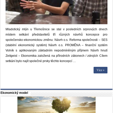
Mladotický mlýn u Třemošnice se stal v posledních srpnových dnech
místem setkání představitelů tří různých návrhů koncepce pro
společensko-ekonomickou změnu: Návrh o.s. Reforma společnosti – SES
(stabilní ekonomický systém) Návrh o.s. PROMĚNA – finanční systém
Volník s aplikovaným základním nepodmíněným příjmem Návrh hnutí
Zeitgeist – Ekonomika založená na přírodních zákonech / zdrojích Cílem
setkání bylo najít společné prvky těchto koncepcí …
Více »
Ekonomický model