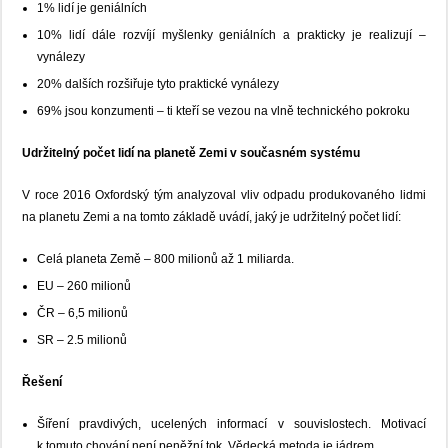
1% lidí je geniálních
10% lidí dále rozvíjí myšlenky geniálních a prakticky je realizují –
vynálezy
20% dalších rozšiřuje tyto praktické vynálezy
69% jsou konzumenti – ti kteří se vezou na vlně technického pokroku
Udržitelný počet lidí na planetě Zemi v současném systému
V roce 2016 Oxfordský tým analyzoval vliv odpadu produkovaného lidmi
na planetu Zemi a na tomto základě uvádí, jaký je udržitelný počet lidí:
Celá planeta Země – 800 milionů až 1 miliarda.
EU – 260 milionů
ČR – 6,5 milionů
SR – 2.5 milionů
Řešení
Šíření pravdivých, ucelených informací v souvislostech. Motivací
k tomuto chování není peněžní tok. Vědecká metoda je jádrem.