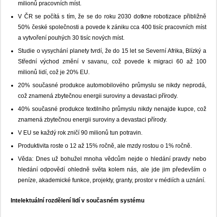
milionů pracovních míst.
V ČR se počítá s tím, že se do roku 2030 dotkne robotizace přibližně
50% české společnosti a povede k zániku cca 400 tisíc pracovních míst
a vytvoření pouhých 30 tisíc nových míst.
Studie o vysychání planety tvrdí, že do 15 let se Severní Afrika, Blízký a
Střední východ změní v savanu, což povede k migraci 60 až 100
milionů lidí, což je 20% EU.
20% současné produkce automobilového průmyslu se nikdy neprodá,
což znamená zbytečnou energii suroviny a devastaci přírody.
40% současné produkce textilního průmyslu nikdy nenajde kupce, což
znamená zbytečnou energii suroviny a devastaci přírody.
V EU se každý rok zničí 90 milionů tun potravin.
Produktivita roste o 12 až 15% ročně, ale mzdy rostou o 1% ročně.
Věda: Dnes už bohužel mnoha vědcům nejde o hledání pravdy nebo
hledání odpovědí ohledně světa kolem nás, ale jde jim především o
peníze, akademické funkce, projekty, granty, prostor v médiích a uznání.
Intelektuální rozdělení lidí v současném systému