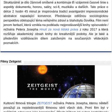
Strukturálně je dílo žánrově smíšené a kombinuje tři vzájemné časové linie s
aspekty dokumentu, hororu, satiry, sci-fi, muzikálu a dalších. Tato práce o
délce 2 hodin 45 minut je inspirována tradicí avantgardní impresionistické
abstrakce napadající konvence. Představuje odlišnou sociologickou
perspektivu obklopující téma veřejného zdraví a blahobytu člověka. Film není
jenom fantazií, která vznikla na podkladu nejprodávanější knihy spisovatele /
režiséra Petera Josepha
Hnutí za nová lidská práva
z roku 2017 a která
rozšiřuje akademický obsah knihy do kreativnější podoby. Ale je také a
především vzdělávacím dílem založeným na současných vědeckých
poznatcích.
Filmy Zeitgeist
Kultovní filmová trilogie
ZEITGEIST
režiséra Petera Josepha, kterou někteří
považují za nejsledovanější filmovou sérii všech dob. První film byl v