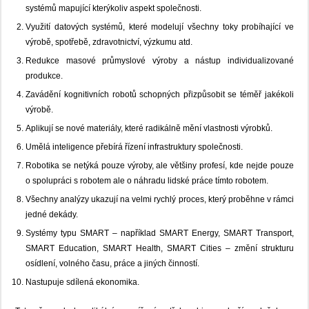
systémů mapující kterýkoliv aspekt společnosti.
Využití datových systémů, které modelují všechny toky probíhající ve
výrobě, spotřebě, zdravotnictví, výzkumu atd.
Redukce masové průmyslové výroby a nástup individualizované
produkce.
Zavádění kognitivních robotů schopných přizpůsobit se téměř jakékoli
výrobě.
Aplikují se nové materiály, které radikálně mění vlastnosti výrobků.
Umělá inteligence přebírá řízení infrastruktury společnosti.
Robotika se netýká pouze výroby, ale většiny profesí, kde nejde pouze
o spolupráci s robotem ale o náhradu lidské práce tímto robotem.
Všechny analýzy ukazují na velmi rychlý proces, který proběhne v rámci
jedné dekády.
Systémy typu SMART – například SMART Energy, SMART Transport,
SMART Education, SMART Health, SMART Cities – změní strukturu
osídlení, volného času, práce a jiných činností.
Nastupuje sdílená ekonomika.