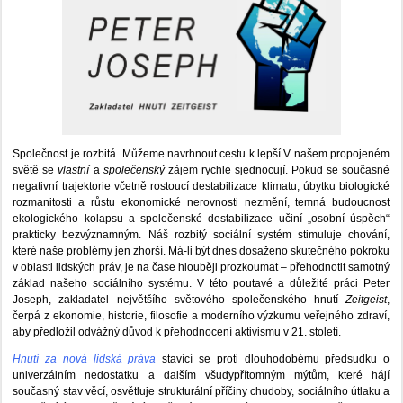
Společnost je rozbitá. Můžeme navrhnout cestu k lepší.V našem propojeném
světě se
vlastní
a
společenský
zájem rychle sjednocují. Pokud se současné
negativní trajektorie včetně rostoucí destabilizace klimatu, úbytku biologické
rozmanitosti a růstu ekonomické nerovnosti nezmění, temná budoucnost
ekologického kolapsu a společenské destabilizace učiní „osobní úspěch“
prakticky bezvýznamným. Náš rozbitý sociální systém stimuluje chování,
které naše problémy jen zhorší. Má-li být dnes dosaženo skutečného pokroku
v oblasti lidských práv, je na čase hlouběji prozkoumat – přehodnotit samotný
základ našeho sociálního systému. V této poutavé a důležité práci Peter
Joseph, zakladatel největšího světového společenského hnutí
Zeitgeist
,
čerpá z ekonomie, historie, filosofie a moderního výzkumu veřejného zdraví,
aby předložil odvážný důvod k přehodnocení aktivismu v 21. století.
Hnutí za nová lidská práva
stavící se proti dlouhodobému předsudku o
univerzálním nedostatku a dalším všudypřítomným mýtům, které hájí
současný stav věcí, osvětluje strukturální příčiny chudoby, sociálního útlaku a