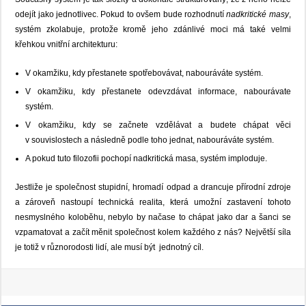
odejít jako jednotlivec. Pokud to ovšem bude rozhodnutí
nadkritické masy
,
systém zkolabuje, protože kromě jeho zdánlivé moci má také velmi
křehkou vnitřní architekturu:
V okamžiku, kdy přestanete spotřebovávat, nabouráváte systém.
V okamžiku, kdy přestanete odevzdávat informace, nabourávate
systém.
V okamžiku, kdy se začnete vzdělávat a budete chápat věci
v souvislostech a následně podle toho jednat, nabouráváte systém.
A pokud tuto filozofii pochopí nadkritická masa, systém imploduje.
Jestliže je společnost stupidní, hromadí odpad a drancuje přírodní zdroje
a zároveň nastoupí technická realita, která umožní zastavení tohoto
nesmyslného koloběhu, nebylo by načase to chápat jako dar a šanci se
vzpamatovat a začít měnit společnost kolem každého z nás? Největší síla
je totiž v různorodosti lidí, ale musí být jednotný cíl.