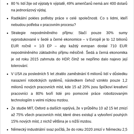
80 % lidí žije od výplaty k výplatě, 49% američanů nemá ani 400 dolarů
na jednorázový výdaj.
Radikální pokles potřeby práce v celé společnosti. Co s lidmi, kteří
nebudou potřeba v pracovním procesu?
Strategie nepodmíněného příjmu: Stačí pouze 30% sumy
vyprodukované v šedé a černé ekonomice – v Evropě je to 12 bilionů
EUR ročně = 1/3 EP – aby každý evropan dostal 710 EUR
nepodmíněného základního příjmu měsíčně. Šedá a černá ekonomika
je od roku 2015 zahrnuta do HDP, čímž se nepřímo dalo najevo její
tolerování.
V USA za posledních 5 let ztratilo zaměstnání 6 milionů lidí v důsledku
nasazení robotických systémů, následkem čehož vzniklo pouze 1,2
milionů nových pracovních míst, kde 15 až 20% jsou špičkoví kreativní
pracovníci a 80% tvoří lidé pro pomocné práce robotizovaným
technologiím s velmi nízkou mzdou.
Ze studie MIT, Oxford a dalších vyplývá, že v průběhu 10 až 15 let zmizí
až 75% všech pracovních míst, které dnes existují a vytvoření pouhých
15% nových míst, z nichž většina je s nižší mzdou.
Německý industriální svaz počítá, že do roku 2020 zmizí v Německu 2,5