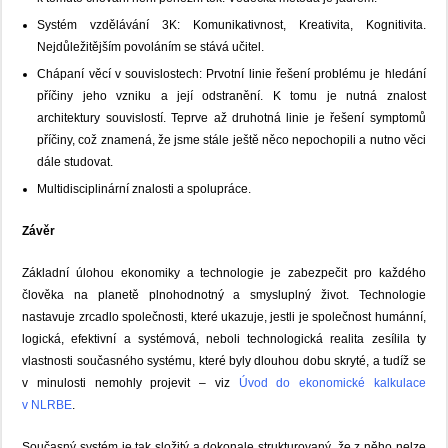
Systém vzdělávání 3K: Komunikativnost, Kreativita, Kognitivita.
Nejdůležitějším povoláním se stává učitel.
Chápaní věcí v souvislostech: Prvotní linie řešení problému je hledání
příčiny jeho vzniku a její odstranění. K tomu je nutná znalost
architektury souvislostí. Teprve až druhotná linie je řešení symptomů
příčiny, což znamená, že jsme stále ještě něco nepochopili a nutno věci
dále studovat.
Multidisciplinární znalosti a spolupráce.
Závěr
Základní úlohou ekonomiky a technologie je zabezpečit pro každého
člověka na planetě plnohodnotný a smysluplný život. Technologie
nastavuje zrcadlo společnosti, které ukazuje, jestli je společnost humánní,
logická, efektivní a systémová, neboli technologická realita zesílila ty
vlastnosti současného systému, které byly dlouhou dobu skryté, a tudíž se
v minulosti nemohly projevit – viz
Úvod do ekonomické kalkulace
v NLRBE
.
Současný systém je tak složitý a dokonale strukturovaný, že z něho nelze