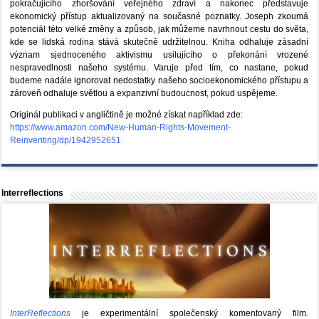
pokračujícího zhoršování veřejného zdraví a nakonec představuje
ekonomický přístup aktualizovaný na současné poznatky. Joseph zkoumá
potenciál této velké změny a způsob, jak můžeme navrhnout cestu do světa,
kde se lidská rodina stává skutečně udržitelnou. Kniha odhaluje zásadní
význam sjednoceného aktivismu usilujícího o překonání vrozené
nespravedlnosti našeho systému. Varuje před tím, co nastane, pokud
budeme nadále ignorovat nedostatky našeho socioekonomického přístupu a
zároveň odhaluje světlou a expanzivní budoucnost, pokud uspějeme.
Originál publikaci v angličtině je možné získat například zde:
https://www.amazon.com/New-Human-Rights-Movement-
Reinventing/dp/1942952651
Interreflections
InterReflections
je experimentální společenský komentovaný film.