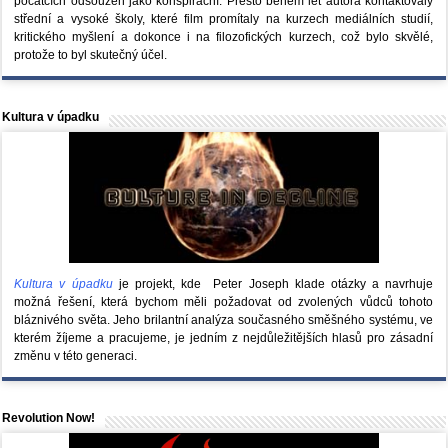
počátcích odsouzen jako konspirační. Přesto během let autora kontaktovaly
střední a vysoké školy, které film promítaly na kurzech mediálních studií,
kritického myšlení a dokonce i na filozofických kurzech, což bylo skvělé,
protože to byl skutečný účel.
Kultura v úpadku
Kultura v úpadku
je projekt, kde Peter Joseph klade otázky a navrhuje
možná řešení, která bychom měli požadovat od zvolených vůdců tohoto
bláznivého světa. Jeho brilantní analýza současného směšného systému, ve
kterém žíjeme a pracujeme, je jedním z nejdůležitějších hlasů pro zásadní
změnu v této generaci.
Revolution Now!