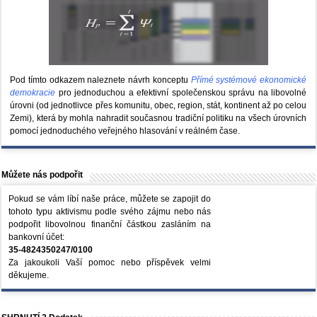
Pod tímto odkazem naleznete návrh konceptu
Přímé systémové ekonomické
demokracie
pro jednoduchou a efektivní společenskou správu na libovolné
úrovni (od jednotlivce přes komunitu, obec, region, stát, kontinent až po celou
Zemi), která by mohla nahradit současnou tradiční politiku na všech úrovních
pomocí jednoduchého veřejného hlasování v reálném čase.
Můžete nás podpořit
Pokud se vám líbí naše práce, můžete se zapojit do
tohoto typu aktivismu podle svého zájmu nebo nás
podpořit libovolnou finanční částkou zasláním na
bankovní účet:
35-4824350247/0100
Za jakoukoli Vaší pomoc nebo příspěvek velmi
děkujeme.