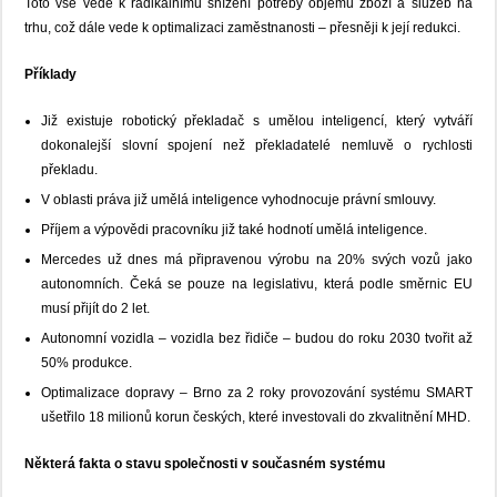
Toto vše vede k radikálnímu snížení potřeby objemu zboží a služeb na
trhu, což dále vede k optimalizaci zaměstnanosti – přesněji k její redukci.
Příklady
Již existuje robotický překladač s umělou inteligencí, který vytváří
dokonalejší slovní spojení než překladatelé nemluvě o rychlosti
překladu.
V oblasti práva již umělá inteligence vyhodnocuje právní smlouvy.
Příjem a výpovědi pracovníku již také hodnotí umělá inteligence.
Mercedes už dnes má připravenou výrobu na 20% svých vozů jako
autonomních. Čeká se pouze na legislativu, která podle směrnic EU
musí přijít do 2 let.
Autonomní vozidla – vozidla bez řidiče – budou do roku 2030 tvořit až
50% produkce.
Optimalizace dopravy – Brno za 2 roky provozování systému SMART
ušetřilo 18 milionů korun českých, které investovali do zkvalitnění MHD.
Některá fakta o stavu společnosti v současném systému