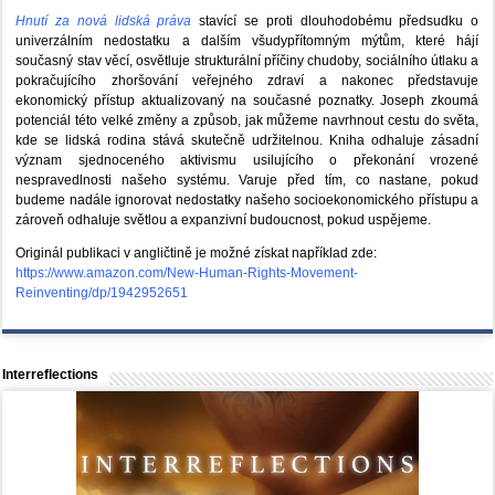
Hnutí za nová lidská práva
stavící se proti dlouhodobému předsudku o
univerzálním nedostatku a dalším všudypřítomným mýtům, které hájí
současný stav věcí, osvětluje strukturální příčiny chudoby, sociálního útlaku a
pokračujícího zhoršování veřejného zdraví a nakonec představuje
ekonomický přístup aktualizovaný na současné poznatky. Joseph zkoumá
potenciál této velké změny a způsob, jak můžeme navrhnout cestu do světa,
kde se lidská rodina stává skutečně udržitelnou. Kniha odhaluje zásadní
význam sjednoceného aktivismu usilujícího o překonání vrozené
nespravedlnosti našeho systému. Varuje před tím, co nastane, pokud
budeme nadále ignorovat nedostatky našeho socioekonomického přístupu a
zároveň odhaluje světlou a expanzivní budoucnost, pokud uspějeme.
Originál publikaci v angličtině je možné získat například zde:
https://www.amazon.com/New-Human-Rights-Movement-
Reinventing/dp/1942952651
Interreflections