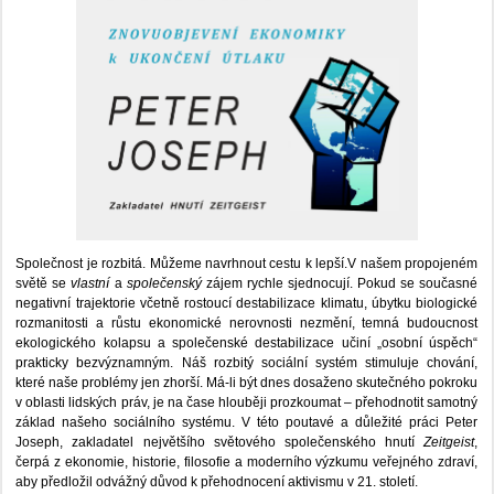
Společnost je rozbitá. Můžeme navrhnout cestu k lepší.V našem propojeném
světě se
vlastní
a
společenský
zájem rychle sjednocují. Pokud se současné
negativní trajektorie včetně rostoucí destabilizace klimatu, úbytku biologické
rozmanitosti a růstu ekonomické nerovnosti nezmění, temná budoucnost
ekologického kolapsu a společenské destabilizace učiní „osobní úspěch“
prakticky bezvýznamným. Náš rozbitý sociální systém stimuluje chování,
které naše problémy jen zhorší. Má-li být dnes dosaženo skutečného pokroku
v oblasti lidských práv, je na čase hlouběji prozkoumat – přehodnotit samotný
základ našeho sociálního systému. V této poutavé a důležité práci Peter
Joseph, zakladatel největšího světového společenského hnutí
Zeitgeist
,
čerpá z ekonomie, historie, filosofie a moderního výzkumu veřejného zdraví,
aby předložil odvážný důvod k přehodnocení aktivismu v 21. století.