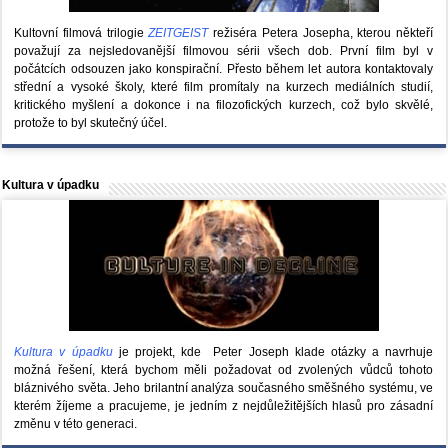
Kultovní filmová trilogie
ZEITGEIST
režiséra Petera Josepha, kterou někteří
považují za nejsledovanější filmovou sérii všech dob. První film byl v
počátcích odsouzen jako konspirační. Přesto během let autora kontaktovaly
střední a vysoké školy, které film promítaly na kurzech mediálních studií,
kritického myšlení a dokonce i na filozofických kurzech, což bylo skvělé,
protože to byl skutečný účel.
Kultura v úpadku
Kultura v úpadku
je projekt, kde Peter Joseph klade otázky a navrhuje
možná řešení, která bychom měli požadovat od zvolených vůdců tohoto
bláznivého světa. Jeho brilantní analýza současného směšného systému, ve
kterém žíjeme a pracujeme, je jedním z nejdůležitějších hlasů pro zásadní
změnu v této generaci.