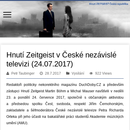
Hnutí Zeitgeist v České nezávislé
televizi (24.07.2017)
Petr Taubinger
28.7.2017
Vysílání
922 Views
Redaktoři politicky nekorektního magazínu DuchDoby.CZ a především
zástupci Hnutí Zeitgeist Martin Böhm a Michal Mauser navštívili v neděli
23. a pondělí 24. července 2017, společně s občanským aktivistou
a předsedou spolku Čest, svoboda, respekt Jiřím Černohorským,
zakladatele a šéfmoderátora České nezávislé televize Petra Richarda
Orteka při jeho účasti na bakalářské práci studentů Akademie múzických
umění (AMU).