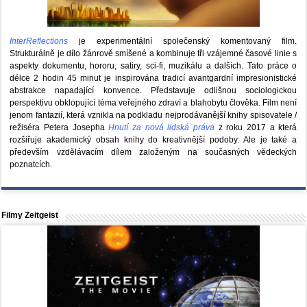
InterReflections
je experimentální společenský komentovaný film.
Strukturálně je dílo žánrově smíšené a kombinuje tři vzájemné časové linie s
aspekty dokumentu, hororu, satiry, sci-fi, muzikálu a dalších. Tato práce o
délce 2 hodin 45 minut je inspirována tradicí avantgardní impresionistické
abstrakce napadající konvence. Představuje odlišnou sociologickou
perspektivu obklopující téma veřejného zdraví a blahobytu člověka. Film není
jenom fantazií, která vznikla na podkladu nejprodávanější knihy spisovatele /
režiséra Petera Josepha
Hnutí za nová lidská práva
z roku 2017 a která
rozšiřuje akademický obsah knihy do kreativnější podoby. Ale je také a
především vzdělávacím dílem založeným na současných vědeckých
poznatcích.
Filmy Zeitgeist