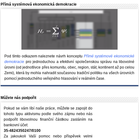
Přímá systémová ekonomická demokracie
Pod tímto odkazem naleznete návrh konceptu
Přímé systémové ekonomické
demokracie
pro jednoduchou a efektivní společenskou správu na libovolné
úrovni (od jednotlivce přes komunitu, obec, region, stát, kontinent až po celou
Zemi), která by mohla nahradit současnou tradiční politiku na všech úrovních
pomocí jednoduchého veřejného hlasování v reálném čase.
Můžete nás podpořit
Pokud se vám líbí naše práce, můžete se zapojit do
tohoto typu aktivismu podle svého zájmu nebo nás
podpořit libovolnou finanční částkou zasláním na
bankovní účet:
35-4824350247/0100
Za jakoukoli Vaší pomoc nebo příspěvek velmi