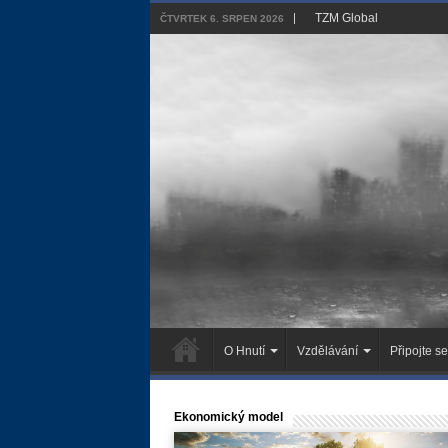
TZM Global
ČTVRTEK 6. SRPEN 2026
O Hnutí
Vzdělávání
Připojte se
Ekonomický model