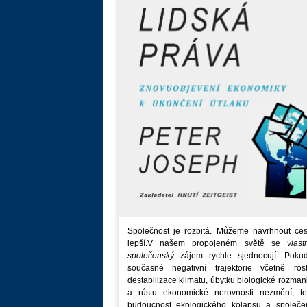
Společnost je rozbitá. Můžeme navrhnout ces
lepší.V našem propojeném světě se
vlast
společenský
zájem rychle sjednocují. Poku
současné negativní trajektorie včetně rost
destabilizace klimatu, úbytku biologické rozmani
a růstu ekonomické nerovnosti nezmění, t
budoucnost ekologického kolapsu a společe