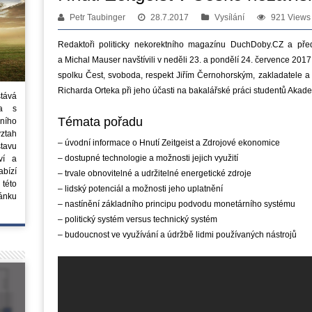
Petr Taubinger
28.7.2017
Vysílání
921 Views
Redaktoři politicky nekorektního magazínu DuchDoby.CZ a před
a Michal Mauser navštívili v neděli 23. a pondělí 24. července 201
spolku Čest, svoboda, respekt Jiřím Černohorským, zakladatele a
Richarda Orteka při jeho účasti na bakalářské práci studentů Aka
stává
ta s
Témata pořadu
ního
vztah
– úvodní informace o Hnutí Zeitgeist a Zdrojové ekonomice
tavu
– dostupné technologie a možnosti jejich využití
ví a
bízí
– trvale obnovitelné a udržitelné energetické zdroje
 této
– lidský potenciál a možnosti jeho uplatnění
ánku
– nastínění základního principu podvodu monetárního systému
– politický systém versus technický systém
– budoucnost ve využívání a údržbě lidmi používaných nástrojů