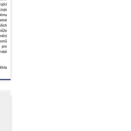
jící
azuje
ovému
elné
šich
může
mění
ákonů
 pro
nské
běhla