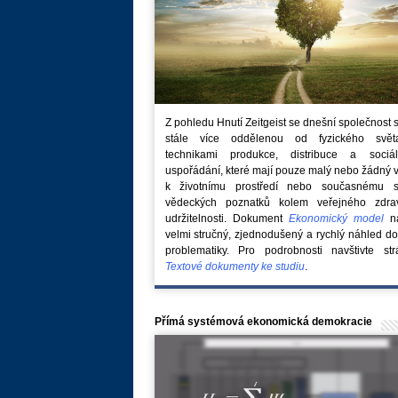
Z pohledu Hnutí Zeitgeist se dnešní společnost 
stále více oddělenou od fyzického svě
technikami produkce, distribuce a sociál
uspořádání, které mají pouze malý nebo žádný 
k životnímu prostředí nebo současnému s
vědeckých poznatků kolem veřejného zdra
udržitelnosti. Dokument
Ekonomický model
na
velmi stručný, zjednodušený a rychlý náhled do
problematiky. Pro podrobnosti navštivte str
Textové dokumenty ke studiu
.
Přímá systémová ekonomická demokracie