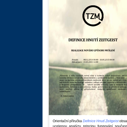
Orientační příručka
Definice Hnutí Zeitgeist
obsa
ucelenou analýzu principu fungování součas