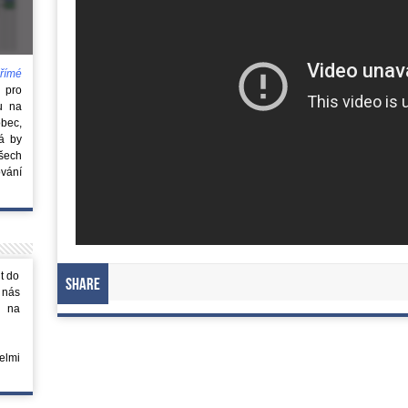
římé
e
pro
u na
obec,
rá by
všech
vání
t do
Share
 nás
m na
elmi