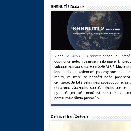
SHRNUTÍ 2 Dodatek
Video
SHRNUTÍ 2 Dodatek
obsahuje upřesňuj
doplňující nebo rozšiřující informace k před
videoprezentaci s názvem
SHRNUTÍ
. Může po
lépe pochopit systémové procesy socioekonom
reality, ve které se nachází naše post-neoli
civilizace. Je totiž velmi nepravděpodobné, že
dosaženo výrazného společenského pokroku, 
by jisté „kritické“ množství populace dostat
porozumělo těmto procesům.
Definice Hnutí Zeitgeist