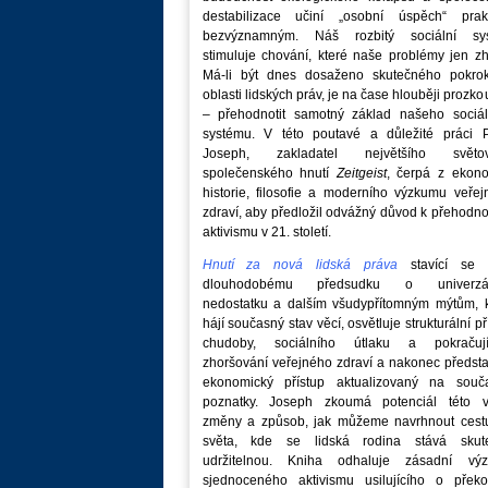
destabilizace učiní „osobní úspěch“ prakt
bezvýznamným. Náš rozbitý sociální sy
stimuluje chování, které naše problémy jen zh
Má-li být dnes dosaženo skutečného pokro
oblasti lidských práv, je na čase hlouběji prozk
– přehodnotit samotný základ našeho sociál
systému. V této poutavé a důležité práci P
Joseph, zakladatel největšího světo
společenského hnutí
Zeitgeist
, čerpá z ekono
historie, filosofie a moderního výzkumu veře
zdraví, aby předložil odvážný důvod k přehodn
aktivismu v 21. století.
Hnutí za nová lidská práva
stavící se p
dlouhodobému předsudku o univerzá
nedostatku a dalším všudypřítomným mýtům, k
hájí současný stav věcí, osvětluje strukturální př
chudoby, sociálního útlaku a pokračují
zhoršování veřejného zdraví a nakonec předst
ekonomický přístup aktualizovaný na souč
poznatky. Joseph zkoumá potenciál této v
změny a způsob, jak můžeme navrhnout cest
světa, kde se lidská rodina stává skut
udržitelnou. Kniha odhaluje zásadní vý
sjednoceného aktivismu usilujícího o překo