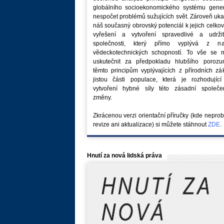
globálního socioekonomického systému generu
nespočet problémů sužujících svět. Zároveň uk
náš současný obrovský potenciál k jejich celk
vyřešení a vytvoření spravedlivé a udržit
společnosti, který přímo vyplývá z na
vědeckotechnických schopností. To vše se 
uskutečnit za předpokladu hlubšího porozu
těmto principům vyplývajících z přírodních z
jistou části populace, která je rozhodující
vytvoření hybné síly této zásadní společe
změny.
Zkrácenou verzi orientační příručky (kde nepro
revize ani aktualizace) si můžete stáhnout
ZDE
.
Hnutí za nová lidská práva