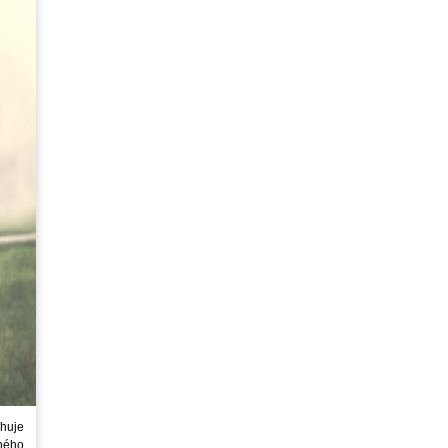
huje
ného