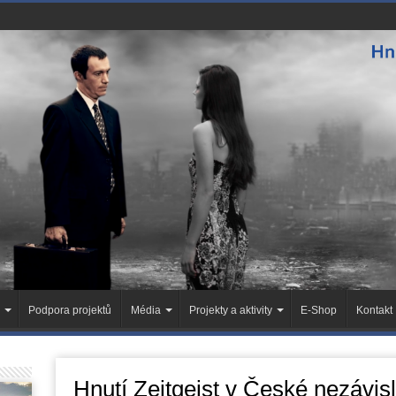
Podpora projektů
Média
Projekty a aktivity
E-Shop
Kontakt
Hnutí Zeitgeist v České nezávisl