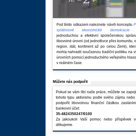
Pod tímto odkazem naleznete návrh konceptu
P
systémové ekonomické demokraci
jednoduchou a efektivní společenskou správ
libovolné úrovni (od jednotlivce přes komunitu, 
region, stát, kontinent až po celou Zemi), kte
mohla nahradit současnou tradiční politiku na 
úrovních pomocí jednoduchého veřejného hlaso
v reálném čase.
Můžete nás podpořit
Pokud se vám líbí naše práce, můžete se zapoji
tohoto typu aktivismu podle svého zájmu nebo
podpořit libovolnou finanční částkou zaslání
bankovní účet:
35-4824350247/0100
Za jakoukoli Vaší pomoc nebo příspěvek v
děkujeme.