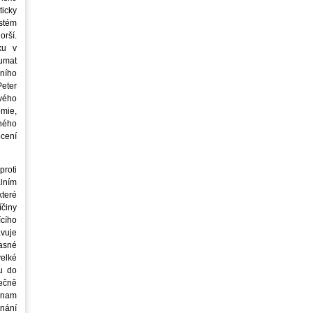
icky
stém
orší.
ku v
oumat
ního
eter
vého
mie,
jného
ocení
roti
lním
teré
íčiny
cího
avuje
asné
elké
u do
ečně
znam
nání