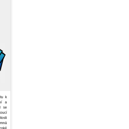
tu k
ní
a
d se
oucí
tosti
emná
nské