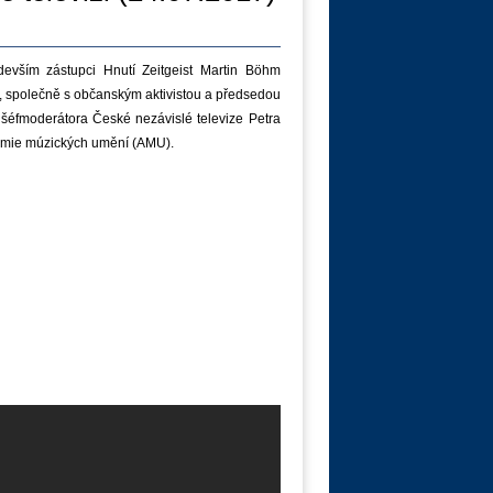
evším zástupci Hnutí Zeitgeist Martin Böhm
7, společně s občanským aktivistou a předsedou
 šéfmoderátora České nezávislé televize Petra
demie múzických umění (AMU).