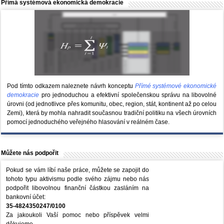
Přímá systémová ekonomická demokracie
Pod tímto odkazem naleznete návrh konceptu
Přímé systémové ekonomické
demokracie
pro jednoduchou a efektivní společenskou správu na libovolné
úrovni (od jednotlivce přes komunitu, obec, region, stát, kontinent až po celou
Zemi), která by mohla nahradit současnou tradiční politiku na všech úrovních
pomocí jednoduchého veřejného hlasování v reálném čase.
Můžete nás podpořit
Pokud se vám líbí naše práce, můžete se zapojit do
tohoto typu aktivismu podle svého zájmu nebo nás
podpořit libovolnou finanční částkou zasláním na
bankovní účet:
35-4824350247/0100
Za jakoukoli Vaší pomoc nebo příspěvek velmi
děkujeme.