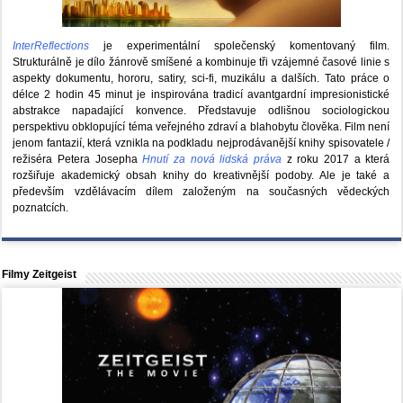
InterReflections
je experimentální společenský komentovaný film.
Strukturálně je dílo žánrově smíšené a kombinuje tři vzájemné časové linie s
aspekty dokumentu, hororu, satiry, sci-fi, muzikálu a dalších. Tato práce o
délce 2 hodin 45 minut je inspirována tradicí avantgardní impresionistické
abstrakce napadající konvence. Představuje odlišnou sociologickou
perspektivu obklopující téma veřejného zdraví a blahobytu člověka. Film není
jenom fantazií, která vznikla na podkladu nejprodávanější knihy spisovatele /
režiséra Petera Josepha
Hnutí za nová lidská práva
z roku 2017 a která
rozšiřuje akademický obsah knihy do kreativnější podoby. Ale je také a
především vzdělávacím dílem založeným na současných vědeckých
poznatcích.
Filmy Zeitgeist