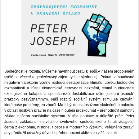
Společnost je rozbitá. Můžeme navrhnout cestu k lepší.V našem propojeném
světě se
vlastní
a
společenský
zájem rychle sjednocují. Pokud se současné
negativní trajektorie včetně rostoucí destabilizace klimatu, úbytku biologické
rozmanitosti a růstu ekonomické nerovnosti nezmění, temná budoucnost
ekologického kolapsu a společenské destabilizace učiní „osobní úspěch“
prakticky bezvýznamným. Náš rozbitý sociální systém stimuluje chování,
které naše problémy jen zhorší. Má-li být dnes dosaženo skutečného pokroku
v oblasti lidských práv, je na čase hlouběji prozkoumat – přehodnotit samotný
základ našeho sociálního systému. V této poutavé a důležité práci Peter
Joseph, zakladatel největšího světového společenského hnutí
Zeitgeist
,
čerpá z ekonomie, historie, filosofie a moderního výzkumu veřejného zdraví,
aby předložil odvážný důvod k přehodnocení aktivismu v 21. století.