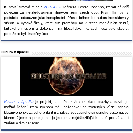
Kultovní filmová trilogie
ZEITGEIST
režiséra Petera Josepha, kterou někteří
považují za nejsledovanější filmovou sérii všech dob. První film byl v
počátcích odsouzen jako konspirační. Přesto během let autora kontaktovaly
střední a vysoké školy, které film promítaly na kurzech mediálních studií,
kritického myšlení a dokonce i na filozofických kurzech, což bylo skvělé,
protože to byl skutečný účel.
Kultura v úpadku
Kultura v úpadku
je projekt, kde Peter Joseph klade otázky a navrhuje
možná řešení, která bychom měli požadovat od zvolených vůdců tohoto
bláznivého světa. Jeho brilantní analýza současného směšného systému, ve
kterém žíjeme a pracujeme, je jedním z nejdůležitějších hlasů pro zásadní
změnu v této generaci.