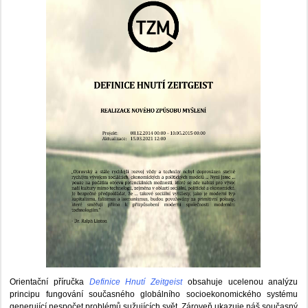
Orientační příručka
Definice Hnutí Zeitgeist
obsahuje ucelenou analýzu
principu fungování současného globálního socioekonomického systému
generující nespočet problémů sužujících svět. Zároveň ukazuje náš současný