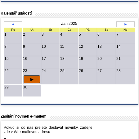
Kalendář událostí
Září 2025
◄
►
Po
Út
St
Čt
Pá
So
Ne
1
2
3
4
5
6
7
8
9
10
11
12
13
14
15
16
17
18
19
20
21
22
23
24
25
26
27
28
29
30
Zasílání novinek e-mailem
Pokud si od nás přejete dostávat novinky, zadejte
zde vaši e-mailovou adresu: