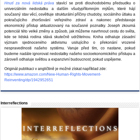
Hnutí za nová lidská práva
stavící se proti dlouhodobému předsudku o
univerzálním nedostatku a dalším všudypřítomným mýtům, které hájí
současný stav věcí, osvětluje strukturální příčiny chudoby, sociálního útlaku a
pokračujícího zhoršování veřejného zdraví a nakonec představuje
ekonomický přístup aktualizovaný na současné poznatky. Joseph zkoumá
potenciál této velké změny a způsob, jak můžeme navrhnout cestu do světa,
kde se lidská rodina stává skutečně udržitelnou. Kniha odhaluje zásadní
význam sjednoceného aktivismu usilujícího o překonání vrozené
nespravedlnosti našeho systému. Varuje před tím, co nastane, pokud
budeme nadále ignorovat nedostatky našeho socioekonomického přístupu a
zároveň odhaluje světlou a expanzivní budoucnost, pokud uspějeme.
Originál publikaci v angličtině je možné získat například zde:
https://www.amazon.com/New-Human-Rights-Movement-
Reinventing/dp/1942952651
Interreflections