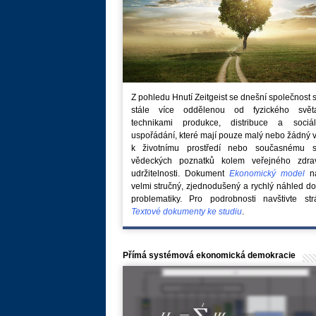
Z pohledu Hnutí Zeitgeist se dnešní společnost 
stále více oddělenou od fyzického svě
technikami produkce, distribuce a sociál
uspořádání, které mají pouze malý nebo žádný 
k životnímu prostředí nebo současnému s
vědeckých poznatků kolem veřejného zdra
udržitelnosti. Dokument
Ekonomický model
na
velmi stručný, zjednodušený a rychlý náhled do
problematiky. Pro podrobnosti navštivte str
Textové dokumenty ke studiu
.
Přímá systémová ekonomická demokracie