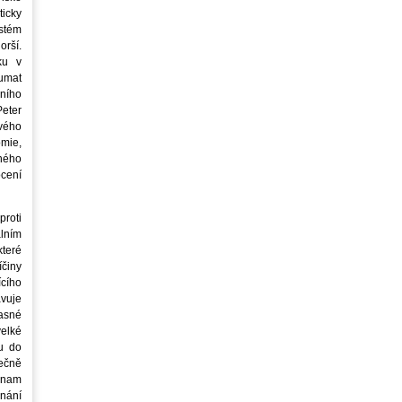
icky
stém
orší.
ku v
oumat
ního
eter
vého
mie,
jného
ocení
roti
lním
teré
íčiny
cího
avuje
asné
elké
u do
ečně
znam
nání