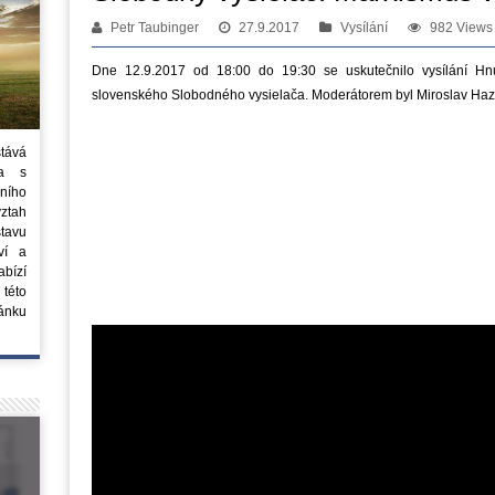
Petr Taubinger
27.9.2017
Vysílání
982 Views
Dne 12.9.2017 od 18:00 do 19:30 se uskutečnilo vysílání Hnut
slovenského Slobodného vysielača. Moderátorem byl Miroslav Haz
stává
ta s
ního
vztah
tavu
ví a
bízí
 této
ánku