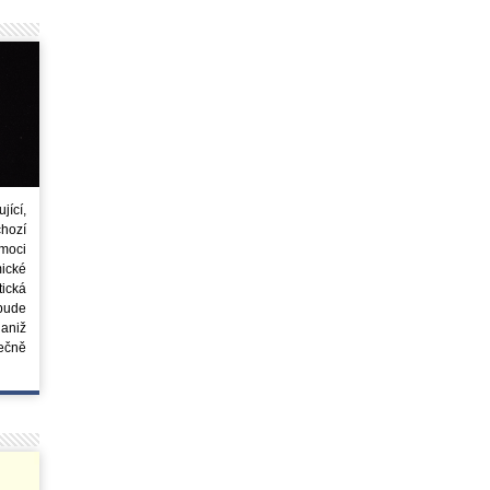
ící,
chozí
moci
ické
tická
 bude
aniž
ečně