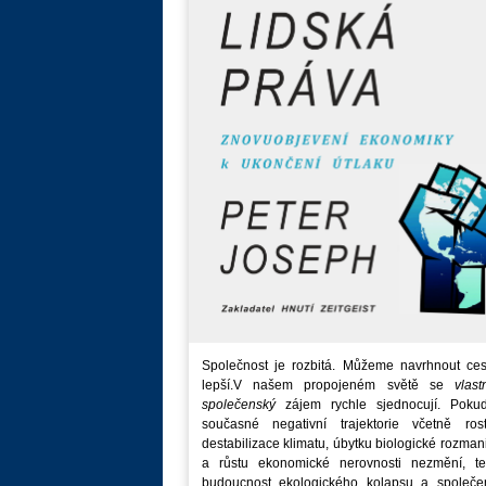
Společnost je rozbitá. Můžeme navrhnout ces
lepší.V našem propojeném světě se
vlast
společenský
zájem rychle sjednocují. Poku
současné negativní trajektorie včetně rost
destabilizace klimatu, úbytku biologické rozmani
a růstu ekonomické nerovnosti nezmění, t
budoucnost ekologického kolapsu a společe