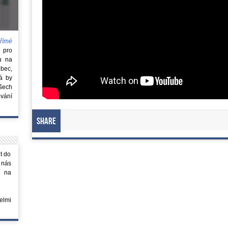
římé
e
pro
u na
obec,
rá by
všech
vání
Share
t do
 nás
m na
elmi