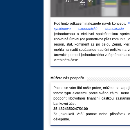
Pod tímto odkazem naleznete návrh konceptu
P
systémové ekonomické demokraci
jednoduchou a efektivní společenskou správ
libovolné úrovni (od jednotlivce přes komunitu, 
region, stát, kontinent až po celou Zemi), kte
mohla nahradit současnou tradiční politiku na 
úrovních pomocí jednoduchého veřejného hlaso
v reálném čase.
Můžete nás podpořit
Pokud se vám líbí naše práce, můžete se zapoji
tohoto typu aktivismu podle svého zájmu nebo
podpořit libovolnou finanční částkou zaslání
bankovní účet:
35-4824350247/0100
Za jakoukoli Vaší pomoc nebo příspěvek v
děkujeme.