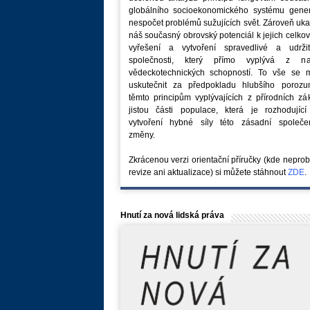
globálního socioekonomického systému generu
nespočet problémů sužujících svět. Zároveň uk
náš současný obrovský potenciál k jejich celk
vyřešení a vytvoření spravedlivé a udržit
společnosti, který přímo vyplývá z na
vědeckotechnických schopností. To vše se 
uskutečnit za předpokladu hlubšího porozu
těmto principům vyplývajících z přírodních z
jistou části populace, která je rozhodující
vytvoření hybné síly této zásadní společe
změny.
Zkrácenou verzi orientační příručky (kde nepro
revize ani aktualizace) si můžete stáhnout
ZDE
.
Hnutí za nová lidská práva