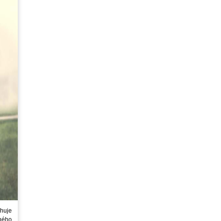
huje
ného