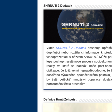
SHRNUTÍ 2 Dodatek
Video
SHRNUTÍ 2 Dodatek
obsahuje upřesňuj
doplňující nebo rozšiřující informace k před
videoprezentaci s názvem
SHRNUTÍ
. Může po
lépe pochopit systémové procesy socioekonom
reality, ve které se nachází naše post-neoli
civilizace. Je totiž velmi nepravděpodobné, že
dosaženo výrazného společenského pokroku, 
by jisté „kritické“ množství populace dostat
porozumělo těmto procesům.
Definice Hnutí Zeitgeist