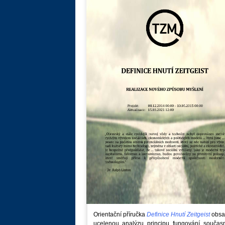
Orientační příručka
Definice Hnutí Zeitgeist
obsa
ucelenou analýzu principu fungování součas