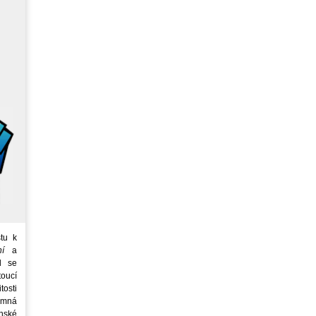
tu k
ní
a
d se
oucí
tosti
emná
nské