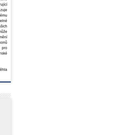
jící
azuje
ovému
elné
šich
může
mění
ákonů
 pro
nské
běhla