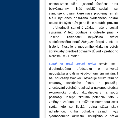
destabilizace učiní „osobní úspěch“ prakt
bezvýznamným. Náš rozbitý sociální sy
stimuluje chování, které naše problémy jen zh
Má-li být dnes dosaženo skutečného pokro
oblasti lidských práv, je na čase hlouběji prozk
– přehodnotit samotný základ našeho sociál
systému. V této poutavé a důležité práci P
Joseph, zakladatel největšího světo
společenského hnutí
Zeitgeist
, čerpá z ekono
historie, filosofie a moderního výzkumu veře
zdraví, aby předložil odvážný důvod k přehodn
aktivismu v 21. století.
Hnutí za nová lidská práva
stavící se p
dlouhodobému předsudku o univerzá
nedostatku a dalším všudypřítomným mýtům, k
hájí současný stav věcí, osvětluje strukturální př
chudoby, sociálního útlaku a pokračují
zhoršování veřejného zdraví a nakonec předst
ekonomický přístup aktualizovaný na souč
poznatky. Joseph zkoumá potenciál této v
změny a způsob, jak můžeme navrhnout cest
světa, kde se lidská rodina stává skut
udržitelnou. Kniha odhaluje zásadní vý
sjednoceného aktivismu usilujícího o překo