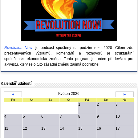
Revolution Now!
je podcast spuštěný na podzim roku 2020.
Cílem zde
prezentovaných výzkumů, komentářů a rozhovorů je strukturální
společensko-ekonomická změna. Tento program je určen především pro
aktivistu, který se o tuto zásadní změnu zajímá podrobněji.
Kalendář událostí
Květen 2026
◄
►
Po
Út
St
Čt
Pá
So
Ne
1
2
3
4
5
6
7
8
9
10
11
12
13
14
15
16
17