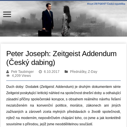
Peter Joseph: Zeitgeist Addendum
(Český dabing)
Petr Taubinger
6.10.2017
Přednášky, Z-Day
4,209 Views
Duch doby: Dodatek (Zeitgeist: Addendum) je druhým dokumentem série
Zeitgeist poskytující kritický náhled na společnost dnešní doby a odhalující
zásadní příčiny společenské korupce, s obsahem reálného návrhu řešení
nezaloženém na konvenční politice, morálce, zákonech ani jiných
zažívaných a zároveň zcela mylných představách o životě společnosti,
nýbrž na moderním, nepověrčivém chápání toho, co jsme a jak konkrétně
souvisíme s přírodou, jejíž jsme neoddělitelnou součástí.