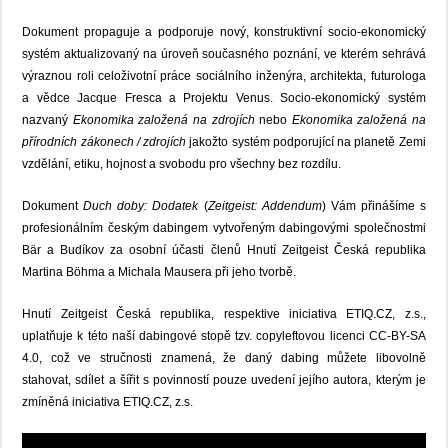
Dokument propaguje a podporuje nový, konstruktivní socio-ekonomický
systém aktualizovaný na úroveň současného poznání, ve kterém sehrává
výraznou roli celoživotní práce sociálního inženýra, architekta, futurologa
a vědce Jacque Fresca a Projektu Venus. Socio-ekonomický systém
nazvaný
Ekonomika založená na zdrojích
nebo
Ekonomika založená na
přírodních zákonech / zdrojích
jakožto systém podporující na planetě Zemi
vzdělání, etiku, hojnost a svobodu pro všechny bez rozdílu.
Dokument
Duch doby: Dodatek
(
Zeitgeist: Addendum
) Vám přinášíme s
profesionálním českým dabingem vytvořeným dabingovými společnostmi
Bär a Budíkov za osobní účasti členů Hnutí Zeitgeist Česká republika
Martina Böhma a Michala Mausera při jeho tvorbě.
Hnutí Zeitgeist Česká republika, respektive iniciativa ETIQ.CZ, z.s.,
uplatňuje k této naší dabingové stopě tzv. copyleftovou licenci CC-BY-SA
4.0, což ve stručnosti znamená, že daný dabing můžete libovolně
stahovat, sdílet a šířit s povinností pouze uvedení jejího autora, kterým je
zmíněná iniciativa ETIQ.CZ, z.s.