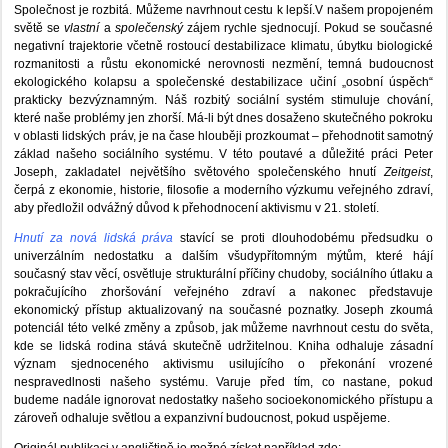
Společnost je rozbitá. Můžeme navrhnout cestu k lepší.V našem propojeném
světě se
vlastní
a
společenský
zájem rychle sjednocují. Pokud se současné
negativní trajektorie včetně rostoucí destabilizace klimatu, úbytku biologické
rozmanitosti a růstu ekonomické nerovnosti nezmění, temná budoucnost
ekologického kolapsu a společenské destabilizace učiní „osobní úspěch“
prakticky bezvýznamným. Náš rozbitý sociální systém stimuluje chování,
které naše problémy jen zhorší. Má-li být dnes dosaženo skutečného pokroku
v oblasti lidských práv, je na čase hlouběji prozkoumat – přehodnotit samotný
základ našeho sociálního systému. V této poutavé a důležité práci Peter
Joseph, zakladatel největšího světového společenského hnutí
Zeitgeist
,
čerpá z ekonomie, historie, filosofie a moderního výzkumu veřejného zdraví,
aby předložil odvážný důvod k přehodnocení aktivismu v 21. století.
Hnutí za nová lidská práva
stavící se proti dlouhodobému předsudku o
univerzálním nedostatku a dalším všudypřítomným mýtům, které hájí
současný stav věcí, osvětluje strukturální příčiny chudoby, sociálního útlaku a
pokračujícího zhoršování veřejného zdraví a nakonec představuje
ekonomický přístup aktualizovaný na současné poznatky. Joseph zkoumá
potenciál této velké změny a způsob, jak můžeme navrhnout cestu do světa,
kde se lidská rodina stává skutečně udržitelnou. Kniha odhaluje zásadní
význam sjednoceného aktivismu usilujícího o překonání vrozené
nespravedlnosti našeho systému. Varuje před tím, co nastane, pokud
budeme nadále ignorovat nedostatky našeho socioekonomického přístupu a
zároveň odhaluje světlou a expanzivní budoucnost, pokud uspějeme.