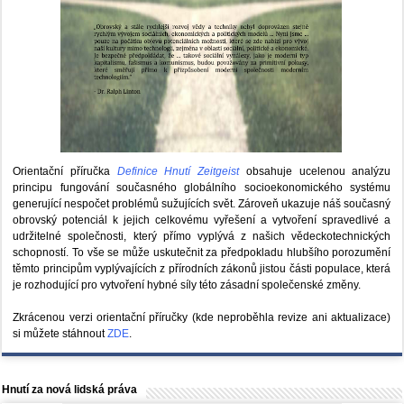
Orientační příručka
Definice Hnutí Zeitgeist
obsahuje ucelenou analýzu
principu fungování současného globálního socioekonomického systému
generující nespočet problémů sužujících svět. Zároveň ukazuje náš současný
obrovský potenciál k jejich celkovému vyřešení a vytvoření spravedlivé a
udržitelné společnosti, který přímo vyplývá z našich vědeckotechnických
schopností. To vše se může uskutečnit za předpokladu hlubšího porozumění
těmto principům vyplývajících z přírodních zákonů jistou části populace, která
je rozhodující pro vytvoření hybné síly této zásadní společenské změny.
Zkrácenou verzi orientační příručky (kde neproběhla revize ani aktualizace)
si můžete stáhnout
ZDE
.
Hnutí za nová lidská práva