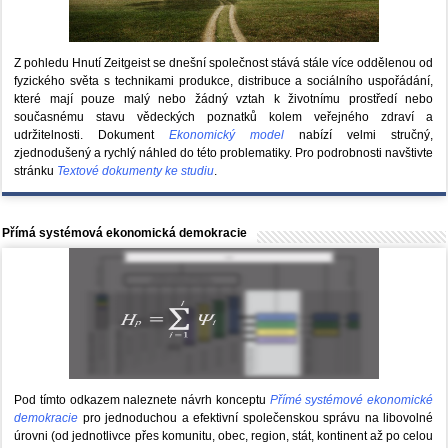
Z pohledu Hnutí Zeitgeist se dnešní společnost stává stále více oddělenou od
fyzického světa s technikami produkce, distribuce a sociálního uspořádání,
které mají pouze malý nebo žádný vztah k životnímu prostředí nebo
současnému stavu vědeckých poznatků kolem veřejného zdraví a
udržitelnosti. Dokument
Ekonomický model
nabízí velmi stručný,
zjednodušený a rychlý náhled do této problematiky. Pro podrobnosti navštivte
stránku
Textové dokumenty ke studiu
.
Přímá systémová ekonomická demokracie
Pod tímto odkazem naleznete návrh konceptu
Přímé systémové ekonomické
demokracie
pro jednoduchou a efektivní společenskou správu na libovolné
úrovni (od jednotlivce přes komunitu, obec, region, stát, kontinent až po celou