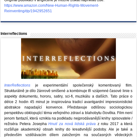
Originál publikaci v angličtině je možné získat například zde:
https://www.amazon.com/New-Human-Rights-Movement-
Reinventing/dp/1942952651
Interreflections
InterReflections
je experimentální společenský komentovaný film.
Strukturálně je dílo žánrově smíšené a kombinuje tři vzájemné časové linie s
aspekty dokumentu, hororu, satiry, sci-fi, muzikálu a dalších. Tato práce o
délce 2 hodin 45 minut je inspirována tradicí avantgardní impresionistické
abstrakce napadající konvence. Představuje odlišnou sociologickou
perspektivu obklopující téma veřejného zdraví a blahobytu člověka. Film není
jenom fantazií, která vznikla na podkladu nejprodávanější knihy spisovatele /
režiséra Petera Josepha
Hnutí za nová lidská práva
z roku 2017 a která
rozšiřuje akademický obsah knihy do kreativnější podoby. Ale je také a
především vzdělávacím dílem založeným na současných vědeckých