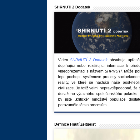
SHRNUTÍ 2 Dodatek
Video
SHRNUTÍ 2 Dodatek
obsahuje upřesňuj
doplňující nebo rozšiřující informace k před
videoprezentaci s názvem
SHRNUTÍ
. Může po
lépe pochopit systémové procesy socioekonom
reality, ve které se nachází naše post-neoli
civilizace. Je totiž velmi nepravděpodobné, že
dosaženo výrazného společenského pokroku, 
by jisté „kritické“ množství populace dostat
porozumělo těmto procesům.
Definice Hnutí Zeitgeist