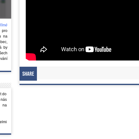
římé
e
pro
u na
obec,
rá by
všech
vání
Share
t do
 nás
m na
elmi