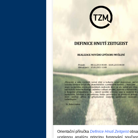
Orientační příručka
Definice Hnutí Zeitgeist
obsa
ucelenou analýzu principu fungování součas