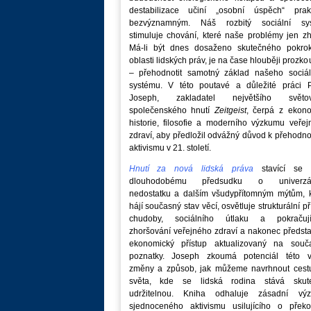
destabilizace učiní „osobní úspěch“ prakt
bezvýznamným. Náš rozbitý sociální sy
stimuluje chování, které naše problémy jen zh
Má-li být dnes dosaženo skutečného pokro
oblasti lidských práv, je na čase hlouběji prozk
– přehodnotit samotný základ našeho sociál
systému. V této poutavé a důležité práci P
Joseph, zakladatel největšího světo
společenského hnutí
Zeitgeist
, čerpá z ekono
historie, filosofie a moderního výzkumu veře
zdraví, aby předložil odvážný důvod k přehodn
aktivismu v 21. století.
Hnutí za nová lidská práva
stavící se p
dlouhodobému předsudku o univerzá
nedostatku a dalším všudypřítomným mýtům, k
hájí současný stav věcí, osvětluje strukturální př
chudoby, sociálního útlaku a pokračují
zhoršování veřejného zdraví a nakonec předst
ekonomický přístup aktualizovaný na souč
poznatky. Joseph zkoumá potenciál této v
změny a způsob, jak můžeme navrhnout cest
světa, kde se lidská rodina stává skut
udržitelnou. Kniha odhaluje zásadní vý
sjednoceného aktivismu usilujícího o překo