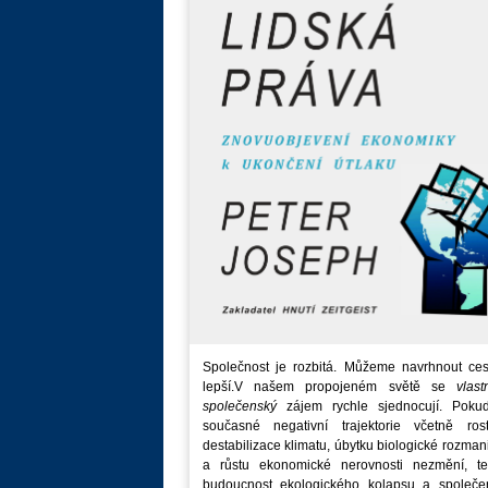
Společnost je rozbitá. Můžeme navrhnout ces
lepší.V našem propojeném světě se
vlast
společenský
zájem rychle sjednocují. Poku
současné negativní trajektorie včetně rost
destabilizace klimatu, úbytku biologické rozmani
a růstu ekonomické nerovnosti nezmění, t
budoucnost ekologického kolapsu a společe