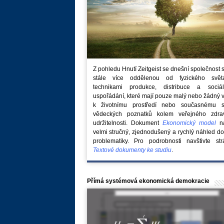
Z pohledu Hnutí Zeitgeist se dnešní společnost 
stále více oddělenou od fyzického svě
technikami produkce, distribuce a sociál
uspořádání, které mají pouze malý nebo žádný 
k životnímu prostředí nebo současnému s
vědeckých poznatků kolem veřejného zdra
udržitelnosti. Dokument
Ekonomický model
na
velmi stručný, zjednodušený a rychlý náhled do
problematiky. Pro podrobnosti navštivte str
Textové dokumenty ke studiu
.
Přímá systémová ekonomická demokracie