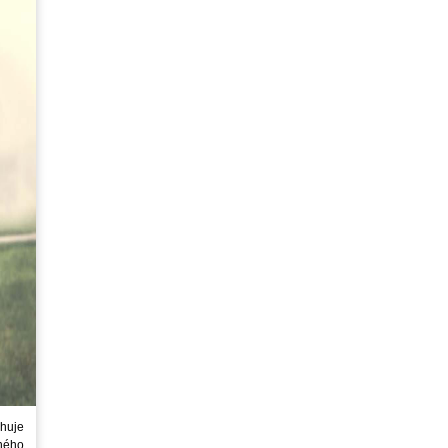
huje
ného