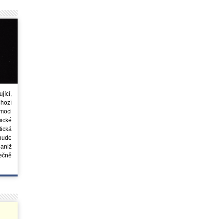
ící,
chozí
moci
ické
tická
 bude
aniž
ečně