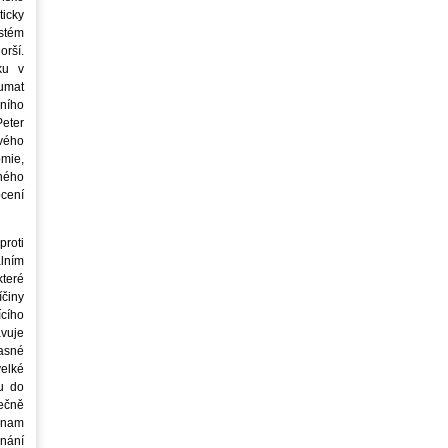
icky
stém
orší.
ku v
oumat
ního
eter
vého
mie,
jného
ocení
roti
lním
teré
íčiny
cího
avuje
asné
elké
u do
ečně
znam
nání