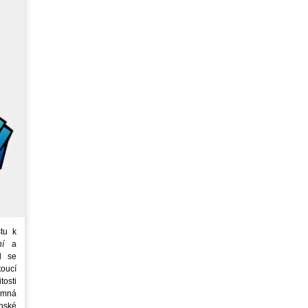
tu k
ní
a
d se
oucí
tosti
emná
nské