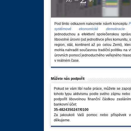
Pod tímto odkazem naleznete návrh konceptu
P
systémové ekonomické demokraci
jednoduchou a efektivní společenskou správ
libovolné úrovni (od jednotlivce přes komunitu, 
region, stát, kontinent až po celou Zemi), kte
mohla nahradit současnou tradiční politiku na 
úrovních pomocí jednoduchého veřejného hlaso
v reálném čase.
Můžete nás podpořit
Pokud se vám líbí naše práce, můžete se zapoji
tohoto typu aktivismu podle svého zájmu nebo
podpořit libovolnou finanční částkou zaslání
bankovní účet:
35-4824350247/0100
Za jakoukoli Vaší pomoc nebo příspěvek v
děkujeme.