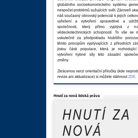
globálního socioekonomického systému generu
nespočet problémů sužujících svět. Zároveň uk
náš současný obrovský potenciál k jejich celk
vyřešení a vytvoření spravedlivé a udržit
společnosti, který přímo vyplývá z na
vědeckotechnických schopností. To vše se 
uskutečnit za předpokladu hlubšího porozu
těmto principům vyplývajících z přírodních z
jistou části populace, která je rozhodující
vytvoření hybné síly této zásadní společe
změny.
Zkrácenou verzi orientační příručky (kde nepro
revize ani aktualizace) si můžete stáhnout
ZDE
.
Hnutí za nová lidská práva