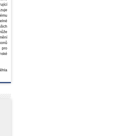
jící
azuje
ovému
elné
šich
může
mění
ákonů
 pro
nské
běhla