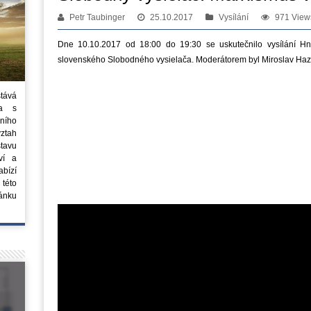
Petr Taubinger
25.10.2017
Vysílání
971 View
Dne 10.10.2017 od 18:00 do 19:30 se uskutečnilo vysílání Hnut
slovenského Slobodného vysielača. Moderátorem byl Miroslav Haz
stává
ta s
ního
vztah
tavu
ví a
bízí
 této
ánku