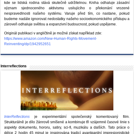
kde se lidská rodina stává skutečně udržitelnou. Kniha odhaluje zásadní
význam sjednoceného aktivismu usilujícího o překonání vrozené
nespravedlnosti našeho systému. Varuje před tím, co nastane, pokud
budeme nadále ignorovat nedostatky našeho socioekonomického přístupu a
zároveň odhaluje světlou a expanzivní budoucnost, pokud uspějeme.
Originál publikaci v angličtině je možné získat například zde:
https://www.amazon.com/New-Human-Rights-Movement-
Reinventing/dp/1942952651
Interreflections
InterReflections
je experimentální společenský komentovaný film.
Strukturálně je dílo žánrově smíšené a kombinuje tři vzájemné časové linie s
aspekty dokumentu, hororu, satiry, sci-fi, muzikálu a dalších. Tato práce o
délce 2 hodin 45 minut je inspirována tradicí avantgardní impresionistické