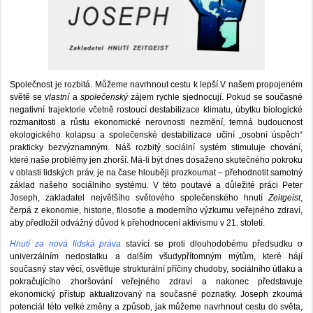
Společnost je rozbitá. Můžeme navrhnout cestu k lepší.V našem propojeném
světě se
vlastní
a
společenský
zájem rychle sjednocují. Pokud se současné
negativní trajektorie včetně rostoucí destabilizace klimatu, úbytku biologické
rozmanitosti a růstu ekonomické nerovnosti nezmění, temná budoucnost
ekologického kolapsu a společenské destabilizace učiní „osobní úspěch“
prakticky bezvýznamným. Náš rozbitý sociální systém stimuluje chování,
které naše problémy jen zhorší. Má-li být dnes dosaženo skutečného pokroku
v oblasti lidských práv, je na čase hlouběji prozkoumat – přehodnotit samotný
základ našeho sociálního systému. V této poutavé a důležité práci Peter
Joseph, zakladatel největšího světového společenského hnutí
Zeitgeist
,
čerpá z ekonomie, historie, filosofie a moderního výzkumu veřejného zdraví,
aby předložil odvážný důvod k přehodnocení aktivismu v 21. století.
Hnutí za nová lidská práva
stavící se proti dlouhodobému předsudku o
univerzálním nedostatku a dalším všudypřítomným mýtům, které hájí
současný stav věcí, osvětluje strukturální příčiny chudoby, sociálního útlaku a
pokračujícího zhoršování veřejného zdraví a nakonec představuje
ekonomický přístup aktualizovaný na současné poznatky. Joseph zkoumá
potenciál této velké změny a způsob, jak můžeme navrhnout cestu do světa,