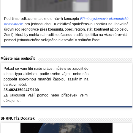
Pod tímto odkazem naleznete návrh konceptu
Přímé systémové ekonomické
demokracie
pro jednoduchou a efektivní společenskou správu na libovolné
úrovni (od jednotlivce přes komunitu, obec, region, stát, kontinent až po celou
Zemi), která by mohla nahradit současnou tradiční politiku na všech úrovních
pomocí jednoduchého veřejného hlasování v reálném čase.
Můžete nás podpořit
Pokud se vám líbí naše práce, můžete se zapojit do
tohoto typu aktivismu podle svého zájmu nebo nás
podpořit libovolnou finanční částkou zasláním na
bankovní účet:
35-4824350247/0100
Za jakoukoli Vaší pomoc nebo příspěvek velmi
děkujeme.
SHRNUTÍ 2 Dodatek