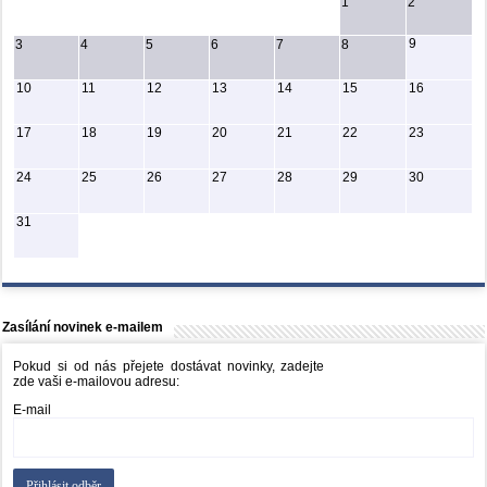
1
2
9
3
4
5
6
7
8
10
11
12
13
14
15
16
17
18
19
20
21
22
23
24
25
26
27
28
29
30
31
Zasílání novinek e-mailem
Pokud si od nás přejete dostávat novinky, zadejte
zde vaši e-mailovou adresu:
E-mail