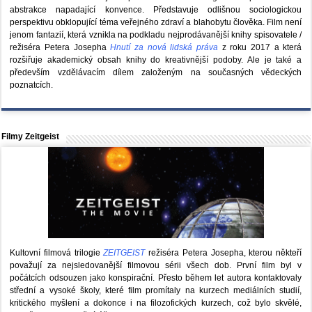
abstrakce napadající konvence. Představuje odlišnou sociologickou
perspektivu obklopující téma veřejného zdraví a blahobytu člověka. Film není
jenom fantazií, která vznikla na podkladu nejprodávanější knihy spisovatele /
režiséra Petera Josepha
Hnutí za nová lidská práva
z roku 2017 a která
rozšiřuje akademický obsah knihy do kreativnější podoby. Ale je také a
především vzdělávacím dílem založeným na současných vědeckých
poznatcích.
Filmy Zeitgeist
Kultovní filmová trilogie
ZEITGEIST
režiséra Petera Josepha, kterou někteří
považují za nejsledovanější filmovou sérii všech dob. První film byl v
počátcích odsouzen jako konspirační. Přesto během let autora kontaktovaly
střední a vysoké školy, které film promítaly na kurzech mediálních studií,
kritického myšlení a dokonce i na filozofických kurzech, což bylo skvělé,