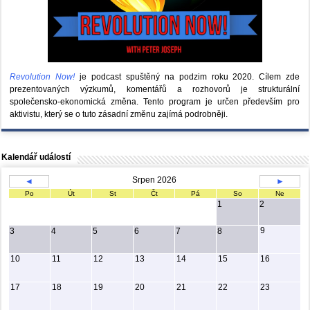
Revolution Now!
je podcast spuštěný na podzim roku 2020.
Cílem zde
prezentovaných výzkumů, komentářů a rozhovorů je strukturální
společensko-ekonomická změna. Tento program je určen především pro
aktivistu, který se o tuto zásadní změnu zajímá podrobněji.
Kalendář událostí
Srpen 2026
◄
►
Po
Út
St
Čt
Pá
So
Ne
1
2
9
3
4
5
6
7
8
10
11
12
13
14
15
16
17
18
19
20
21
22
23