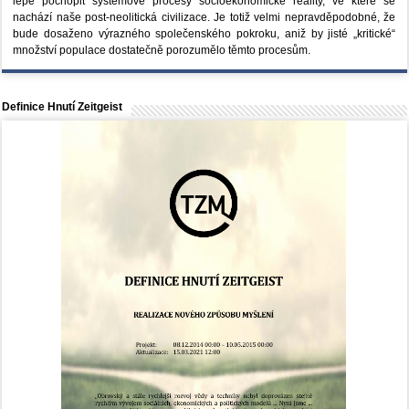
lépe pochopit systémové procesy socioekonomické reality, ve které se
nachází naše post-neolitická civilizace. Je totiž velmi nepravděpodobné, že
bude dosaženo výrazného společenského pokroku, aniž by jisté „kritické“
množství populace dostatečně porozumělo těmto procesům.
Definice Hnutí Zeitgeist