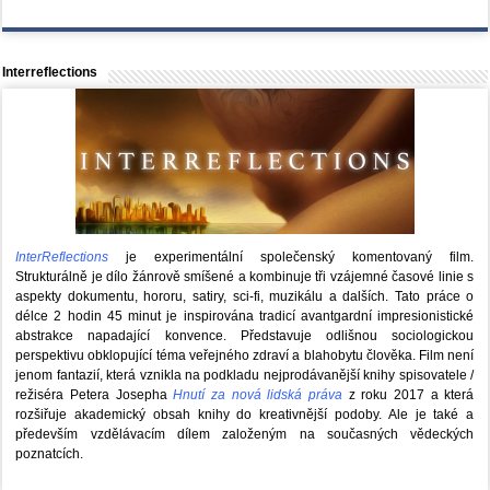
Interreflections
InterReflections
je experimentální společenský komentovaný film.
Strukturálně je dílo žánrově smíšené a kombinuje tři vzájemné časové linie s
aspekty dokumentu, hororu, satiry, sci-fi, muzikálu a dalších. Tato práce o
délce 2 hodin 45 minut je inspirována tradicí avantgardní impresionistické
abstrakce napadající konvence. Představuje odlišnou sociologickou
perspektivu obklopující téma veřejného zdraví a blahobytu člověka. Film není
jenom fantazií, která vznikla na podkladu nejprodávanější knihy spisovatele /
režiséra Petera Josepha
Hnutí za nová lidská práva
z roku 2017 a která
rozšiřuje akademický obsah knihy do kreativnější podoby. Ale je také a
především vzdělávacím dílem založeným na současných vědeckých
poznatcích.