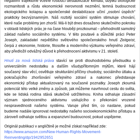
negativní trajektorie včetně rostoucí destabilizace klimatu, úbytku biologické
rozmanitosti a růstu ekonomické nerovnosti nezmění, temná budoucnost
ekologického kolapsu a společenské destabilizace učiní „osobní úspěch“
prakticky bezvýznamným. Náš rozbitý sociální systém stimuluje chování,
které naše problémy jen zhorší. Má-li být dnes dosaženo skutečného pokroku
v oblasti lidských práv, je na čase hlouběji prozkoumat – přehodnotit samotný
základ našeho sociálního systému. V této poutavé a důležité práci Peter
Joseph, zakladatel největšího světového společenského hnutí
Zeitgeist
,
čerpá z ekonomie, historie, filosofie a moderního výzkumu veřejného zdraví,
aby předložil odvážný důvod k přehodnocení aktivismu v 21. století.
Hnutí za nová lidská práva
stavící se proti dlouhodobému předsudku o
univerzálním nedostatku a dalším všudypřítomným mýtům, které hájí
současný stav věcí, osvětluje strukturální příčiny chudoby, sociálního útlaku a
pokračujícího zhoršování veřejného zdraví a nakonec představuje
ekonomický přístup aktualizovaný na současné poznatky. Joseph zkoumá
potenciál této velké změny a způsob, jak můžeme navrhnout cestu do světa,
kde se lidská rodina stává skutečně udržitelnou. Kniha odhaluje zásadní
význam sjednoceného aktivismu usilujícího o překonání vrozené
nespravedlnosti našeho systému. Varuje před tím, co nastane, pokud
budeme nadále ignorovat nedostatky našeho socioekonomického přístupu a
zároveň odhaluje světlou a expanzivní budoucnost, pokud uspějeme.
Originál publikaci v angličtině je možné získat například zde:
https://www.amazon.com/New-Human-Rights-Movement-
Reinventing/dp/1942952651