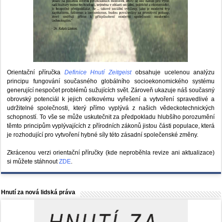
Orientační příručka
Definice Hnutí Zeitgeist
obsahuje ucelenou analýzu
principu fungování současného globálního socioekonomického systému
generující nespočet problémů sužujících svět. Zároveň ukazuje náš současný
obrovský potenciál k jejich celkovému vyřešení a vytvoření spravedlivé a
udržitelné společnosti, který přímo vyplývá z našich vědeckotechnických
schopností. To vše se může uskutečnit za předpokladu hlubšího porozumění
těmto principům vyplývajících z přírodních zákonů jistou části populace, která
je rozhodující pro vytvoření hybné síly této zásadní společenské změny.
Zkrácenou verzi orientační příručky (kde neproběhla revize ani aktualizace)
si můžete stáhnout
ZDE
.
Hnutí za nová lidská práva