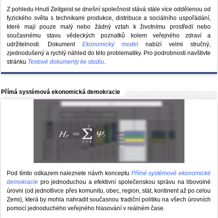
Z pohledu Hnutí Zeitgeist se dnešní společnost stává stále více oddělenou od
fyzického světa s technikami produkce, distribuce a sociálního uspořádání,
které mají pouze malý nebo žádný vztah k životnímu prostředí nebo
současnému stavu vědeckých poznatků kolem veřejného zdraví a
udržitelnosti. Dokument
Ekonomický model
nabízí velmi stručný,
zjednodušený a rychlý náhled do této problematiky. Pro podrobnosti navštivte
stránku
Textové dokumenty ke studiu
.
Přímá systémová ekonomická demokracie
Pod tímto odkazem naleznete návrh konceptu
Přímé systémové ekonomické
demokracie
pro jednoduchou a efektivní společenskou správu na libovolné
úrovni (od jednotlivce přes komunitu, obec, region, stát, kontinent až po celou
Zemi), která by mohla nahradit současnou tradiční politiku na všech úrovních
pomocí jednoduchého veřejného hlasování v reálném čase.