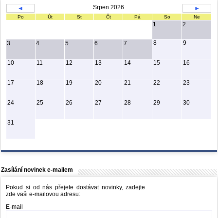
Srpen 2026
◄
►
Po
Út
St
Čt
Pá
So
Ne
1
2
8
9
3
4
5
6
7
10
11
12
13
14
15
16
17
18
19
20
21
22
23
24
25
26
27
28
29
30
31
Zasílání novinek e-mailem
Pokud si od nás přejete dostávat novinky, zadejte
zde vaši e-mailovou adresu:
E-mail