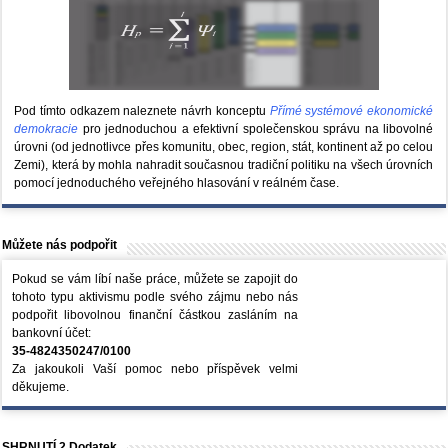
Pod tímto odkazem naleznete návrh konceptu
Přímé systémové ekonomické
demokracie
pro jednoduchou a efektivní společenskou správu na libovolné
úrovni (od jednotlivce přes komunitu, obec, region, stát, kontinent až po celou
Zemi), která by mohla nahradit současnou tradiční politiku na všech úrovních
pomocí jednoduchého veřejného hlasování v reálném čase.
Můžete nás podpořit
Pokud se vám líbí naše práce, můžete se zapojit do
tohoto typu aktivismu podle svého zájmu nebo nás
podpořit libovolnou finanční částkou zasláním na
bankovní účet:
35-4824350247/0100
Za jakoukoli Vaší pomoc nebo příspěvek velmi
děkujeme.
SHRNUTÍ 2 Dodatek