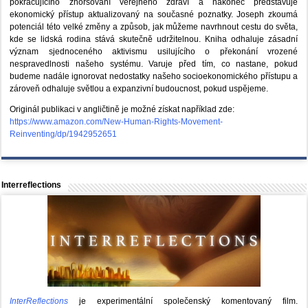
pokračujícího zhoršování veřejného zdraví a nakonec představuje
ekonomický přístup aktualizovaný na současné poznatky. Joseph zkoumá
potenciál této velké změny a způsob, jak můžeme navrhnout cestu do světa,
kde se lidská rodina stává skutečně udržitelnou. Kniha odhaluje zásadní
význam sjednoceného aktivismu usilujícího o překonání vrozené
nespravedlnosti našeho systému. Varuje před tím, co nastane, pokud
budeme nadále ignorovat nedostatky našeho socioekonomického přístupu a
zároveň odhaluje světlou a expanzivní budoucnost, pokud uspějeme.
Originál publikaci v angličtině je možné získat například zde:
https://www.amazon.com/New-Human-Rights-Movement-
Reinventing/dp/1942952651
Interreflections
InterReflections
je experimentální společenský komentovaný film.