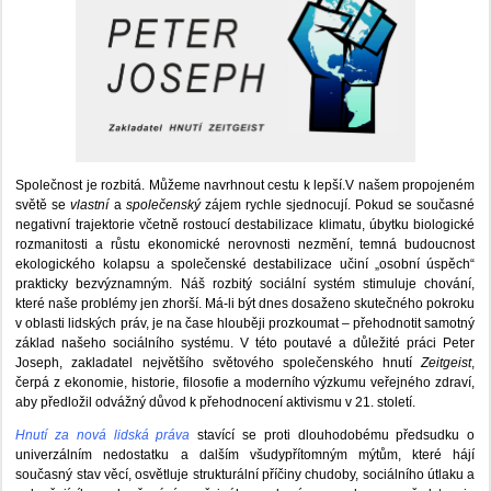
Společnost je rozbitá. Můžeme navrhnout cestu k lepší.V našem propojeném
světě se
vlastní
a
společenský
zájem rychle sjednocují. Pokud se současné
negativní trajektorie včetně rostoucí destabilizace klimatu, úbytku biologické
rozmanitosti a růstu ekonomické nerovnosti nezmění, temná budoucnost
ekologického kolapsu a společenské destabilizace učiní „osobní úspěch“
prakticky bezvýznamným. Náš rozbitý sociální systém stimuluje chování,
které naše problémy jen zhorší. Má-li být dnes dosaženo skutečného pokroku
v oblasti lidských práv, je na čase hlouběji prozkoumat – přehodnotit samotný
základ našeho sociálního systému. V této poutavé a důležité práci Peter
Joseph, zakladatel největšího světového společenského hnutí
Zeitgeist
,
čerpá z ekonomie, historie, filosofie a moderního výzkumu veřejného zdraví,
aby předložil odvážný důvod k přehodnocení aktivismu v 21. století.
Hnutí za nová lidská práva
stavící se proti dlouhodobému předsudku o
univerzálním nedostatku a dalším všudypřítomným mýtům, které hájí
současný stav věcí, osvětluje strukturální příčiny chudoby, sociálního útlaku a