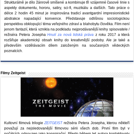
Strukturálně je dílo žánrově smíšené a kombinuje tři vzájemné časové linie s
aspekty dokumentu, hororu, satiry, sci-fi, muzikálu a dalších. Tato práce o
délce 2 hodin 45 minut je inspirována tradicí avantgardní impresionistické
abstrakce napadající konvence. Představuje odlišnou sociologickou
perspektivu obklopující téma veřejného zdraví a blahobytu člověka. Film není
jenom fantazií, která vznikla na podkladu nejprodávanější knihy spisovatele /
režiséra Petera Josepha
Hnutí za nová lidská práva
z roku 2017 a která
rozšiřuje akademický obsah knihy do kreativnější podoby. Ale je také a
především vzdělávacím dílem založeným na současných vědeckých
poznatcích.
Filmy Zeitgeist
Kultovní filmová trilogie
ZEITGEIST
režiséra Petera Josepha, kterou někteří
považují za nejsledovanější filmovou sérii všech dob. První film byl v
počátcích odsouzen jako konspirační. Přesto během let autora kontaktovaly