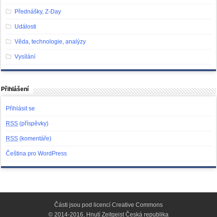
Přednášky, Z-Day
Události
Věda, technologie, analýzy
Vysílání
Přihlášení
Přihlásit se
RSS
(příspěvky)
RSS
(komentáře)
Čeština pro WordPress
Části jsou pod licencí
Creative Commons
© 2014-2016, Hnutí Zeitgeist Česká republika