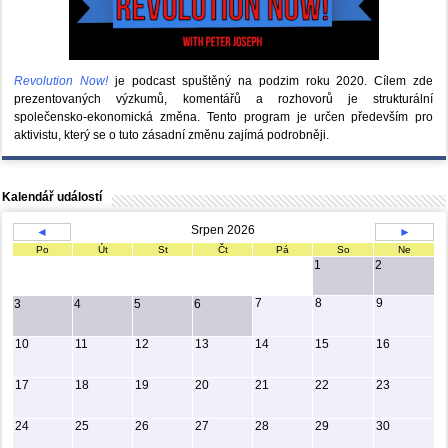
Revolution Now!
je podcast spuštěný na podzim roku 2020.
Cílem zde
prezentovaných výzkumů, komentářů a rozhovorů je strukturální
společensko-ekonomická změna. Tento program je určen především pro
aktivistu, který se o tuto zásadní změnu zajímá podrobněji.
Kalendář událostí
Srpen 2026
◄
►
Po
Út
St
Čt
Pá
So
Ne
1
2
7
8
9
3
4
5
6
10
11
12
13
14
15
16
17
18
19
20
21
22
23
24
25
26
27
28
29
30