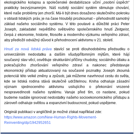
ekologického kolapsu a společenské destabilizace učiní „osobní úspěch“
prakticky bezvýznamným. Náš rozbitý sociální systém stimuluje chování,
které naše problémy jen zhorší. Má-li být dnes dosaženo skutečného pokroku
v oblasti lidských práv, je na čase hlouběji prozkoumat – přehodnotit samotný
základ našeho sociálního systému. V této poutavé a důležité práci Peter
Joseph, zakladatel největšího světového společenského hnutí
Zeitgeist
,
čerpá z ekonomie, historie, filosofie a moderního výzkumu veřejného zdraví,
aby předložil odvážný důvod k přehodnocení aktivismu v 21. století.
Hnutí za nová lidská práva
stavící se proti dlouhodobému předsudku o
univerzálním nedostatku a dalším všudypřítomným mýtům, které hájí
současný stav věcí, osvětluje strukturální příčiny chudoby, sociálního útlaku a
pokračujícího zhoršování veřejného zdraví a nakonec představuje
ekonomický přístup aktualizovaný na současné poznatky. Joseph zkoumá
potenciál této velké změny a způsob, jak můžeme navrhnout cestu do světa,
kde se lidská rodina stává skutečně udržitelnou. Kniha odhaluje zásadní
význam sjednoceného aktivismu usilujícího o překonání vrozené
nespravedlnosti našeho systému. Varuje před tím, co nastane, pokud
budeme nadále ignorovat nedostatky našeho socioekonomického přístupu a
zároveň odhaluje světlou a expanzivní budoucnost, pokud uspějeme.
Originál publikaci v angličtině je možné získat například zde:
https://www.amazon.com/New-Human-Rights-Movement-
Reinventing/dp/1942952651