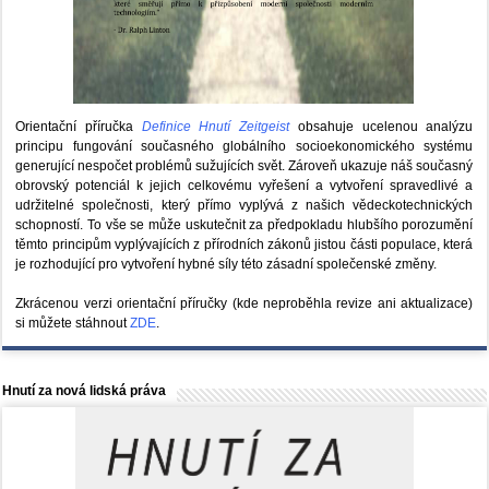
Orientační příručka
Definice Hnutí Zeitgeist
obsahuje ucelenou analýzu
principu fungování současného globálního socioekonomického systému
generující nespočet problémů sužujících svět. Zároveň ukazuje náš současný
obrovský potenciál k jejich celkovému vyřešení a vytvoření spravedlivé a
udržitelné společnosti, který přímo vyplývá z našich vědeckotechnických
schopností. To vše se může uskutečnit za předpokladu hlubšího porozumění
těmto principům vyplývajících z přírodních zákonů jistou části populace, která
je rozhodující pro vytvoření hybné síly této zásadní společenské změny.
Zkrácenou verzi orientační příručky (kde neproběhla revize ani aktualizace)
si můžete stáhnout
ZDE
.
Hnutí za nová lidská práva