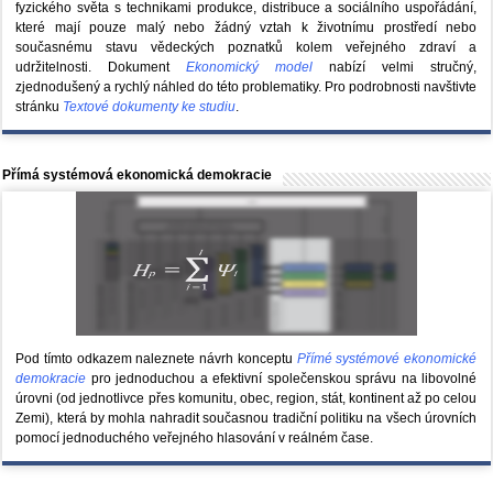
fyzického světa s technikami produkce, distribuce a sociálního uspořádání,
které mají pouze malý nebo žádný vztah k životnímu prostředí nebo
současnému stavu vědeckých poznatků kolem veřejného zdraví a
udržitelnosti. Dokument
Ekonomický model
nabízí velmi stručný,
zjednodušený a rychlý náhled do této problematiky. Pro podrobnosti navštivte
stránku
Textové dokumenty ke studiu
.
Přímá systémová ekonomická demokracie
Pod tímto odkazem naleznete návrh konceptu
Přímé systémové ekonomické
demokracie
pro jednoduchou a efektivní společenskou správu na libovolné
úrovni (od jednotlivce přes komunitu, obec, region, stát, kontinent až po celou
Zemi), která by mohla nahradit současnou tradiční politiku na všech úrovních
pomocí jednoduchého veřejného hlasování v reálném čase.