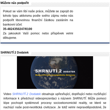
Můžete nás podpořit
Pokud se vám líbí naše práce, můžete se zapojit do
tohoto typu aktivismu podle svého zájmu nebo nás
podpořit libovolnou finanční částkou zasláním na
bankovní účet:
35-4824350247/0100
Za jakoukoli Vaší pomoc nebo příspěvek velmi
děkujeme.
SHRNUTÍ 2 Dodatek
Video
SHRNUTÍ 2 Dodatek
obsahuje upřesňující, doplňující nebo rozšiřující
informace k předchozí videoprezentaci s názvem
SHRNUTÍ
. Může pomoci
lépe pochopit systémové procesy socioekonomické reality, ve které se
nachází naše post-neolitická civilizace. Je totiž velmi nepravděpodobné, že