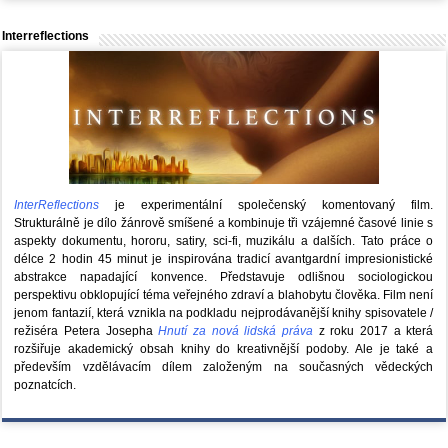
Interreflections
InterReflections
je experimentální společenský komentovaný film.
Strukturálně je dílo žánrově smíšené a kombinuje tři vzájemné časové linie s
aspekty dokumentu, hororu, satiry, sci-fi, muzikálu a dalších. Tato práce o
délce 2 hodin 45 minut je inspirována tradicí avantgardní impresionistické
abstrakce napadající konvence. Představuje odlišnou sociologickou
perspektivu obklopující téma veřejného zdraví a blahobytu člověka. Film není
jenom fantazií, která vznikla na podkladu nejprodávanější knihy spisovatele /
režiséra Petera Josepha
Hnutí za nová lidská práva
z roku 2017 a která
rozšiřuje akademický obsah knihy do kreativnější podoby. Ale je také a
především vzdělávacím dílem založeným na současných vědeckých
poznatcích.