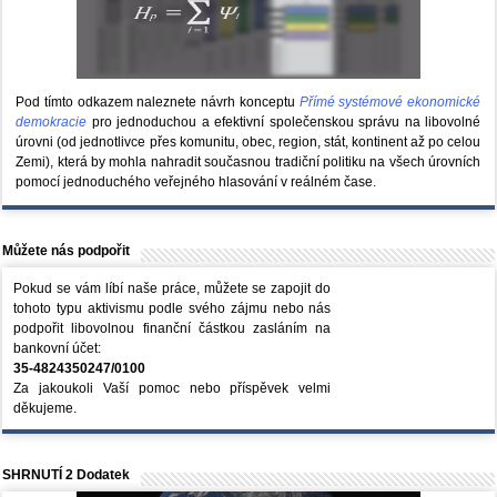
Pod tímto odkazem naleznete návrh konceptu
Přímé systémové ekonomické
demokracie
pro jednoduchou a efektivní společenskou správu na libovolné
úrovni (od jednotlivce přes komunitu, obec, region, stát, kontinent až po celou
Zemi), která by mohla nahradit současnou tradiční politiku na všech úrovních
pomocí jednoduchého veřejného hlasování v reálném čase.
Můžete nás podpořit
Pokud se vám líbí naše práce, můžete se zapojit do
tohoto typu aktivismu podle svého zájmu nebo nás
podpořit libovolnou finanční částkou zasláním na
bankovní účet:
35-4824350247/0100
Za jakoukoli Vaší pomoc nebo příspěvek velmi
děkujeme.
SHRNUTÍ 2 Dodatek