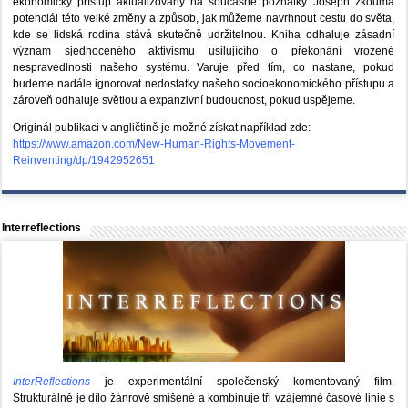
ekonomický přístup aktualizovaný na současné poznatky. Joseph zkoumá
potenciál této velké změny a způsob, jak můžeme navrhnout cestu do světa,
kde se lidská rodina stává skutečně udržitelnou. Kniha odhaluje zásadní
význam sjednoceného aktivismu usilujícího o překonání vrozené
nespravedlnosti našeho systému. Varuje před tím, co nastane, pokud
budeme nadále ignorovat nedostatky našeho socioekonomického přístupu a
zároveň odhaluje světlou a expanzivní budoucnost, pokud uspějeme.
Originál publikaci v angličtině je možné získat například zde:
https://www.amazon.com/New-Human-Rights-Movement-
Reinventing/dp/1942952651
Interreflections
InterReflections
je experimentální společenský komentovaný film.
Strukturálně je dílo žánrově smíšené a kombinuje tři vzájemné časové linie s