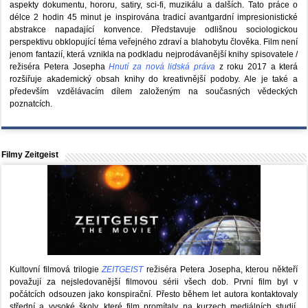
aspekty dokumentu, hororu, satiry, sci-fi, muzikálu a dalších. Tato práce o
délce 2 hodin 45 minut je inspirována tradicí avantgardní impresionistické
abstrakce napadající konvence. Představuje odlišnou sociologickou
perspektivu obklopující téma veřejného zdraví a blahobytu člověka. Film není
jenom fantazií, která vznikla na podkladu nejprodávanější knihy spisovatele /
režiséra Petera Josepha
Hnutí za nová lidská práva
z roku 2017 a která
rozšiřuje akademický obsah knihy do kreativnější podoby. Ale je také a
především vzdělávacím dílem založeným na současných vědeckých
poznatcích.
Filmy Zeitgeist
Kultovní filmová trilogie
ZEITGEIST
režiséra Petera Josepha, kterou někteří
považují za nejsledovanější filmovou sérii všech dob. První film byl v
počátcích odsouzen jako konspirační. Přesto během let autora kontaktovaly
střední a vysoké školy, které film promítaly na kurzech mediálních studií,