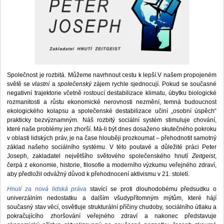
Společnost je rozbitá. Můžeme navrhnout cestu k lepší.V našem propojeném
světě se
vlastní
a
společenský
zájem rychle sjednocují. Pokud se současné
negativní trajektorie včetně rostoucí destabilizace klimatu, úbytku biologické
rozmanitosti a růstu ekonomické nerovnosti nezmění, temná budoucnost
ekologického kolapsu a společenské destabilizace učiní „osobní úspěch“
prakticky bezvýznamným. Náš rozbitý sociální systém stimuluje chování,
které naše problémy jen zhorší. Má-li být dnes dosaženo skutečného pokroku
v oblasti lidských práv, je na čase hlouběji prozkoumat – přehodnotit samotný
základ našeho sociálního systému. V této poutavé a důležité práci Peter
Joseph, zakladatel největšího světového společenského hnutí
Zeitgeist
,
čerpá z ekonomie, historie, filosofie a moderního výzkumu veřejného zdraví,
aby předložil odvážný důvod k přehodnocení aktivismu v 21. století.
Hnutí za nová lidská práva
stavící se proti dlouhodobému předsudku o
univerzálním nedostatku a dalším všudypřítomným mýtům, které hájí
současný stav věcí, osvětluje strukturální příčiny chudoby, sociálního útlaku a
pokračujícího zhoršování veřejného zdraví a nakonec představuje